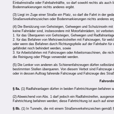
Einbahnstraße oder Fahrbahnhälfte, so darf sowohl rechts als auch l
Bodenmarkierungen nichts anderes ergibt.
(3) Liegt im Zuge einer Straße ein Platz, so darf die Fahrt in der ge
Straßenverkehrszeichen oder Bodenmarkierungen nichts anderes erg
(4) Die Benützung von Gehsteigen, Gehwegen und Schutzinseln mit 
keine Fahrräder sind, insbesondere mit Motorfahrrädern, ist verboten.
1. für das Überqueren von Gehsteigen, Gehwegen und Radfahranlage
2. für das Befahren von Mehrzweckstreifen mit Fahrzeugen, für welch
oder wenn das Befahren durch Richtungspfeile auf der Fahrbahn für 
gefährdet noch behindert werden, sowie
3. für Arbeitsfahrten mit Fahrzeugen oder Arbeitsmaschinen, die ni
die Reinigung oder Pflege verwendet werden.
(5) Die Lenker von anderen als Schienenfahrzeugen dürfen selbständi
bestimmten Stellen überqueren. Von diesem Verbot sind Fahrzeuge 
oder in dessen Auftrag fahrende Fahrzeuge und Fahrzeuge des St
Fahrordn
§ 8a.
(1) Radfahranlagen dürfen in beiden Fahrtrichtungen befahren 
(2) Abweichend von Abs. 1 darf jedoch ein Radfahrstreifen, ausgen
Fahrtrichtung befahren werden; diese Fahrtrichtung ist auch auf einer
§ 8b.
(1) In Tunneln, die mit einem Straßenverkehrszeichen gemäß § 