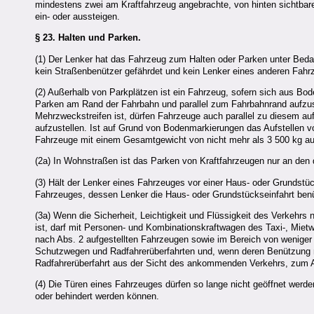
mindestens zwei am Kraftfahrzeug angebrachte, von hinten sichtbare
ein- oder aussteigen.
§ 23.
Halten und Parken.
(1) Der Lenker hat das Fahrzeug zum Halten oder Parken unter Bed
kein Straßenbenützer gefährdet und kein Lenker eines anderen Fah
(2) Außerhalb von Parkplätzen ist ein Fahrzeug, sofern sich aus Bo
Parken am Rand der Fahrbahn und parallel zum Fahrbahnrand aufzust
Mehrzweckstreifen ist, dürfen Fahrzeuge auch parallel zu diesem au
aufzustellen. Ist auf Grund von Bodenmarkierungen das Aufstellen 
Fahrzeuge mit einem Gesamtgewicht von nicht mehr als 3 500 kg au
(2a) In Wohnstraßen ist das Parken von Kraftfahrzeugen nur an den 
(3) Hält der Lenker eines Fahrzeuges vor einer Haus- oder Grundstü
Fahrzeuges, dessen Lenker die Haus- oder Grundstückseinfahrt benüt
(3a) Wenn die Sicherheit, Leichtigkeit und Flüssigkeit des Verkehrs 
ist, darf mit Personen- und Kombinationskraftwagen des Taxi-, Mi
nach Abs. 2 aufgestellten Fahrzeugen sowie im Bereich von weniger
Schutzwegen und Radfahrerüberfahrten und, wenn deren Benützung ni
Radfahrerüberfahrt aus der Sicht des ankommenden Verkehrs, zum A
(4) Die Türen eines Fahrzeuges dürfen so lange nicht geöffnet werde
oder behindert werden können.