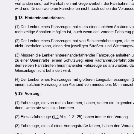
vorhanden sind, auf Fahrbahnen mit Gegenverkehr die Fahrbahnmitte 
wird und für den weiteren Fahrstreifen nicht auch schon die Voraus
§ 18.
Hintereinanderfahren.
(1) Der Lenker eines Fahrzeuges hat stets einen solchen Abstand v
rechtzeitige Anhalten möglich ist, auch wenn das vordere Fahrzeug 
(2) Der Lenker eines Fahrzeuges hat von Schienenfahrzeugen, die er
nicht überholen kann, einen den jeweiligen Straßen- und Witterung
(3) Müssen die Lenker hintereinanderfahrender Fahrzeuge anhalten u
zu einer Querstraße, einem Schutzweg, einer Radfahrerüberfahrt ode
demselben Fahrstreifen herannahender Fahrzeuge so anzuhalten, daß
Gleisanlage nicht behindert wird.
(4) Der Lenker eines Fahrzeuges mit größeren Längsabmessungen (L
einem solchen Fahrzeug einen Abstand von mindestens 50 m einzuh
§ 19.
Vorrang.
(1) Fahrzeuge, die von rechts kommen, haben, sofern die folgende
dann, wenn sie von links kommen.
(2) Einsatzfahrzeuge (
§ 2
Abs. 1 Z. 25) haben immer den Vorrang.
(3) Fahrzeuge, die auf einer Vorrangstraße fahren, haben den Vor