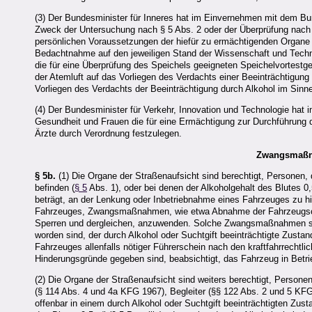
(3) Der Bundesminister für Inneres hat im Einvernehmen mit dem Bu
Zweck der Untersuchung nach § 5 Abs. 2 oder der Überprüfung nach 
persönlichen Voraussetzungen der hiefür zu ermächtigenden Organe de
Bedachtnahme auf den jeweiligen Stand der Wissenschaft und Techni
die für eine Überprüfung des Speichels geeigneten Speichelvortestg
der Atemluft auf das Vorliegen des Verdachts einer Beeinträchtigun
Vorliegen des Verdachts der Beeinträchtigung durch Alkohol im Sin
(4) Der Bundesminister für Verkehr, Innovation und Technologie hat 
Gesundheit und Frauen die für eine Ermächtigung zur Durchführung de
Ärzte durch Verordnung festzulegen.
Zwangsmaßn
§ 5b.
(1) Die Organe der Straßenaufsicht sind berechtigt, Personen, d
befinden (
§ 5
Abs. 1), oder bei denen der Alkoholgehalt des Blutes 0,
beträgt, an der Lenkung oder Inbetriebnahme eines Fahrzeuges zu hin
Fahrzeuges, Zwangsmaßnahmen, wie etwa Abnahme der Fahrzeugschl
Sperren und dergleichen, anzuwenden. Solche Zwangsmaßnahmen sin
worden sind, der durch Alkohol oder Suchtgift beeinträchtigte Zusta
Fahrzeuges allenfalls nötiger Führerschein nach den kraftfahrrechtl
Hinderungsgründe gegeben sind, beabsichtigt, das Fahrzeug in Bet
(2) Die Organe der Straßenaufsicht sind weiters berechtigt, Person
(§ 114 Abs. 4 und 4a KFG 1967), Begleiter (§§ 122 Abs. 2 und 5 KF
offenbar in einem durch Alkohol oder Suchtgift beeinträchtigten Zusta