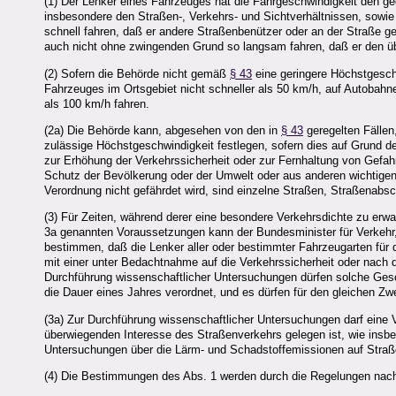
(1) Der Lenker eines Fahrzeuges hat die Fahrgeschwindigkeit den 
insbesondere den Straßen-, Verkehrs- und Sichtverhältnissen, sowi
schnell fahren, daß er andere Straßenbenützer oder an der Straße g
auch nicht ohne zwingenden Grund so langsam fahren, daß er den üb
(2) Sofern die Behörde nicht gemäß
§ 43
eine geringere Höchstgeschw
Fahrzeuges im Ortsgebiet nicht schneller als 50 km/h, auf Autobahne
als 100 km/h fahren.
(2a) Die Behörde kann, abgesehen von den in
§ 43
geregelten Fällen
zulässige Höchstgeschwindigkeit festlegen, sofern dies auf Grund 
zur Erhöhung der Verkehrssicherheit oder zur Fernhaltung von Gefa
Schutz der Bevölkerung oder der Umwelt oder aus anderen wichtigen
Verordnung nicht gefährdet wird, sind einzelne Straßen, Straßenab
(3) Für Zeiten, während derer eine besondere Verkehrsdichte zu erwa
3a genannten Voraussetzungen kann der Bundesminister für Verkehr,
bestimmen, daß die Lenker aller oder bestimmter Fahrzeugarten für 
mit einer unter Bedachtnahme auf die Verkehrssicherheit oder nac
Durchführung wissenschaftlicher Untersuchungen dürfen solche Ges
die Dauer eines Jahres verordnet, und es dürfen für den gleichen Z
(3a) Zur Durchführung wissenschaftlicher Untersuchungen darf eine
überwiegenden Interesse des Straßenverkehrs gelegen ist, wie ins
Untersuchungen über die Lärm- und Schadstoffemissionen auf Straße
(4) Die Bestimmungen des Abs. 1 werden durch die Regelungen nach A