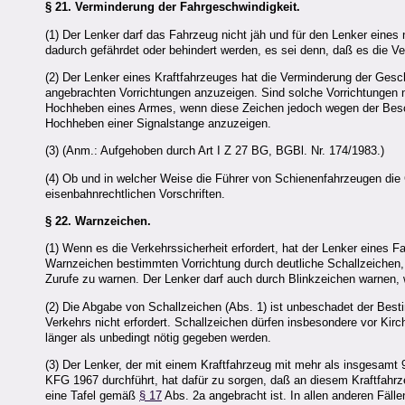
§ 21.
Verminderung der Fahrgeschwindigkeit.
(1) Der Lenker darf das Fahrzeug nicht jäh und für den Lenker ei
dadurch gefährdet oder behindert werden, es sei denn, daß es die Ver
(2) Der Lenker eines Kraftfahrzeuges hat die Verminderung der Ges
angebrachten Vorrichtungen anzuzeigen. Sind solche Vorrichtungen n
Hochheben eines Armes, wenn diese Zeichen jedoch wegen der Besch
Hochheben einer Signalstange anzuzeigen.
(3) (Anm.: Aufgehoben durch Art I Z 27 BG, BGBl. Nr. 174/1983.)
(4) Ob und in welcher Weise die Führer von Schienenfahrzeugen die
eisenbahnrechtlichen Vorschriften.
§ 22.
Warnzeichen.
(1) Wenn es die Verkehrssicherheit erfordert, hat der Lenker eine
Warnzeichen bestimmten Vorrichtung durch deutliche Schallzeichen, s
Zurufe zu warnen. Der Lenker darf auch durch Blinkzeichen warnen,
(2) Die Abgabe von Schallzeichen (Abs. 1) ist unbeschadet der Bes
Verkehrs nicht erfordert. Schallzeichen dürfen insbesondere vor Ki
länger als unbedingt nötig gegeben werden.
(3) Der Lenker, der mit einem Kraftfahrzeug mit mehr als insgesamt 
KFG 1967 durchführt, hat dafür zu sorgen, daß an diesem Kraftfahrz
eine Tafel gemäß
§ 17
Abs. 2a angebracht ist. In allen anderen Fälle