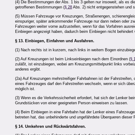
(4) Die Bestimmungen der Abs. 1 bis 3 gelten nur insoweit, als es d
getroffenen Bestimmungen (
§ 28
Abs. 2) nicht entgegenstehen und 
(5) Müssen Fahrzeuge vor Kreuzungen, Straßenengen, schienengleic
einspuriger, später ankommender Fahrzeuge nur dann neben oder zwi
Fahrzeugen weiter vorne aufzustellen, wenn für das Vorfahren ausre
Einbiegen angezeigt haben, dadurch beim Einbiegen nicht behindert
§ 13.
Einbiegen, Einfahren und Ausfahren.
(1) Nach rechts ist in kurzem, nach links in weitem Bogen einzubie
(2) Auf Kreuzungen ist beim Linkseinbiegen nach dem Einordnen (
§ 
zuläßt, ist einzubiegen, wobei am Kreuzungsmittelpunkt links vorbei
anderes ergibt.
(2a) Auf Kreuzungen mehrstreifiger Fahrbahnen ist der Fahrstreifen
eines Fahrzeuges darf den Fahrstreifen wechseln, wenn er sich übe
möglich ist.
(3) Wenn es die Verkehrssicherheit erfordert, hat sich der Lenker 
Grundstücken von einer geeigneten Person einweisen zu lassen.
(4) Beim Einbiegen in eine Fahrbahn hat der Lenker eines Fahrzeuge
betreten hat, das unbehinderte und ungefährdete Überqueren dieser
§ 14.
Umkehren und Rückwärtsfahren.