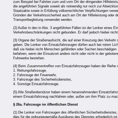
zum Beispiel bei Fahrten zum und vom Ort der dringenden Hilfeleis
die angeführten Signale soweit als notwendig nur noch zur Abwicklu
Staatsakte sowie in Erfüllung völkerrechtlicher Verpflichtungen ver
Gründen der Verkehrssicherheit auch am Ort der Hilfeleistung oder d
Transportbegleitung verwendet werden.
(2) Außer in den in Abs. 3 angeführten Fällen ist der Lenker eines E
Verkehrsbeschränkungen nicht gebunden. Er darf jedoch hiebei nic
(3) Organe der Straßenaufsicht, die auf einer Kreuzung den Verkehr d
geben. Die Lenker von Einsatzfahrzeugen dürfen auch bei rotem Lich
daß sie hiebei nicht Menschen gefährden oder Sachen beschädigen. 
befahren, wenn der Einsatzort anders nicht oder nicht in der gebote
Fuhrwerke bestehen.
(4) Beim Zusammentreffen von Einsatzfahrzeugen haben der Reihe 
1. Rettungsfahrzeuge,
2. Fahrzeuge der Feuerwehr,
3. Fahrzeuge des Sicherheitsdienstes,
4. Sonstige Einsatzfahrzeuge.
(5) Alle Straßenbenützer haben einem herannahmenden Einsatzfahrze
einem Einsatzfahrzeug nachfahren oder, außer um ihm Platz zu mach
§ 26a.
Fahrzeuge im öffentlichen Dienst
(1) Die Lenker von Fahrzeugen des öffentlichen Sicherheitsdienstes, d
dies für die ordnungsgemäße Ausübung des Dienstes erforderlich is