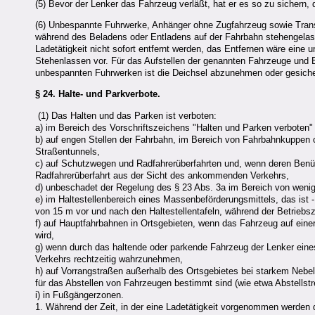
(5) Bevor der Lenker das Fahrzeug verläßt, hat er es so zu sichern, 
(6) Unbespannte Fuhrwerke, Anhänger ohne Zugfahrzeug sowie Transpo
während des Beladens oder Entladens auf der Fahrbahn stehengelas
Ladetätigkeit nicht sofort entfernt werden, das Entfernen wäre eine u
Stehenlassen vor. Für das Aufstellen der genannten Fahrzeuge und
unbespannten Fuhrwerken ist die Deichsel abzunehmen oder gesichert
§ 24.
Halte- und Parkverbote.
(1) Das Halten und das Parken ist verboten:
a) im Bereich des Vorschriftszeichens "Halten und Parken verbot
b) auf engen Stellen der Fahrbahn, im Bereich von Fahrbahnkuppen o
Straßentunnels,
c) auf Schutzwegen und Radfahrerüberfahrten und, wenn deren Benüt
Radfahrerüberfahrt aus der Sicht des ankommenden Verkehrs,
d) unbeschadet der Regelung des § 23 Abs. 3a im Bereich von weni
e) im Haltestellenbereich eines Massenbeförderungsmittels, das ist 
von 15 m vor und nach den Haltestellentafeln, während der Betriebs
f) auf Hauptfahrbahnen in Ortsgebieten, wenn das Fahrzeug auf eine
wird,
g) wenn durch das haltende oder parkende Fahrzeug der Lenker eine
Verkehrs rechtzeitig wahrzunehmen,
h) auf Vorrangstraßen außerhalb des Ortsgebietes bei starkem Nebel
für das Abstellen von Fahrzeugen bestimmt sind (wie etwa Abstellstr
i) in Fußgängerzonen.
1. Während der Zeit, in der eine Ladetätigkeit vorgenommen werden da