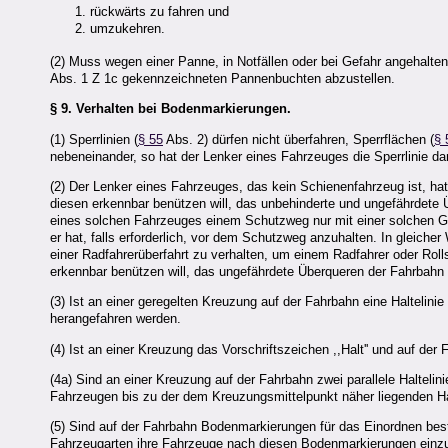
rückwärts zu fahren und
umzukehren.
(2) Muss wegen einer Panne, in Notfällen oder bei Gefahr angehalt
Abs. 1 Z 1c gekennzeichneten Pannenbuchten abzustellen.
§ 9.
Verhalten bei Bodenmarkierungen.
(1) Sperrlinien (
§ 55
Abs. 2) dürfen nicht überfahren, Sperrflächen (
§ 
nebeneinander, so hat der Lenker eines Fahrzeuges die Sperrlinie d
(2) Der Lenker eines Fahrzeuges, das kein Schienenfahrzeug ist, ha
diesen erkennbar benützen will, das unbehinderte und ungefährdete
eines solchen Fahrzeuges einem Schutzweg nur mit einer solchen G
er hat, falls erforderlich, vor dem Schutzweg anzuhalten. In gleiche
einer Radfahrerüberfahrt zu verhalten, um einem Radfahrer oder Rolls
erkennbar benützen will, das ungefährdete Überqueren der Fahrbahn
(3) Ist an einer geregelten Kreuzung auf der Fahrbahn eine Haltelinie 
herangefahren werden.
(4) Ist an einer Kreuzung das Vorschriftszeichen ,,Halt'' und auf der 
(4a) Sind an einer Kreuzung auf der Fahrbahn zwei parallele Haltelini
Fahrzeugen bis zu der dem Kreuzungsmittelpunkt näher liegenden Ha
(5) Sind auf der Fahrbahn Bodenmarkierungen für das Einordnen be
Fahrzeugarten ihre Fahrzeuge nach diesen Bodenmarkierungen einzu