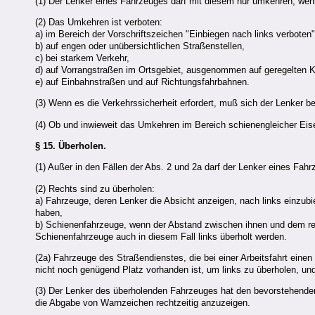
(1) Der Lenker eines Fahrzeuges darf mit diesem nur umkehren, we
(2) Das Umkehren ist verboten:
a) im Bereich der Vorschriftszeichen "Einbiegen nach links verbote
b) auf engen oder unübersichtlichen Straßenstellen,
c) bei starkem Verkehr,
d) auf Vorrangstraßen im Ortsgebiet, ausgenommen auf geregelten
e) auf Einbahnstraßen und auf Richtungsfahrbahnen.
(3) Wenn es die Verkehrssicherheit erfordert, muß sich der Lenker 
(4) Ob und inwieweit das Umkehren im Bereich schienengleicher Eise
§ 15.
Überholen.
(1) Außer in den Fällen der Abs. 2 und 2a darf der Lenker eines Fahr
(2) Rechts sind zu überholen:
a) Fahrzeuge, deren Lenker die Absicht anzeigen, nach links einzub
haben,
b) Schienenfahrzeuge, wenn der Abstand zwischen ihnen und dem re
Schienenfahrzeuge auch in diesem Fall links überholt werden.
(2a) Fahrzeuge des Straßendienstes, die bei einer Arbeitsfahrt einen
nicht noch genügend Platz vorhanden ist, um links zu überholen, un
(3) Der Lenker des überholenden Fahrzeuges hat den bevorstehend
die Abgabe von Warnzeichen rechtzeitig anzuzeigen.