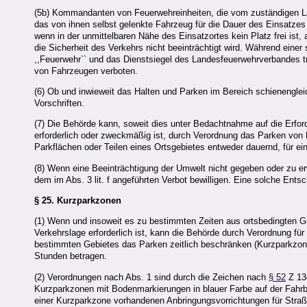
(5b) Kommandanten von Feuerwehreinheiten, die vom zuständigen La
das von ihnen selbst gelenkte Fahrzeug für die Dauer des Einsatzes a
wenn in der unmittelbaren Nähe des Einsatzortes kein Platz frei ist
die Sicherheit des Verkehrs nicht beeinträchtigt wird. Während einer 
,,Feuerwehr`` und das Dienstsiegel des Landesfeuerwehrverbandes t
von Fahrzeugen verboten.
(6) Ob und inwieweit das Halten und Parken im Bereich schienenglei
Vorschriften.
(7) Die Behörde kann, soweit dies unter Bedachtnahme auf die Erfo
erforderlich oder zweckmäßig ist, durch Verordnung das Parken von
Parkflächen oder Teilen eines Ortsgebietes entweder dauernd, für e
(8) Wenn eine Beeinträchtigung der Umwelt nicht gegeben oder zu e
dem im Abs. 3 lit. f angeführten Verbot bewilligen. Eine solche En
§ 25.
Kurzparkzonen
(1) Wenn und insoweit es zu bestimmten Zeiten aus ortsbedingten G
Verkehrslage erforderlich ist, kann die Behörde durch Verordnung fü
bestimmten Gebietes das Parken zeitlich beschränken (Kurzparkzone)
Stunden betragen.
(2) Verordnungen nach Abs. 1 sind durch die Zeichen nach
§ 52
Z 13
Kurzparkzonen mit Bodenmarkierungen in blauer Farbe auf der Fahrb
einer Kurzparkzone vorhandenen Anbringungsvorrichtungen für Str