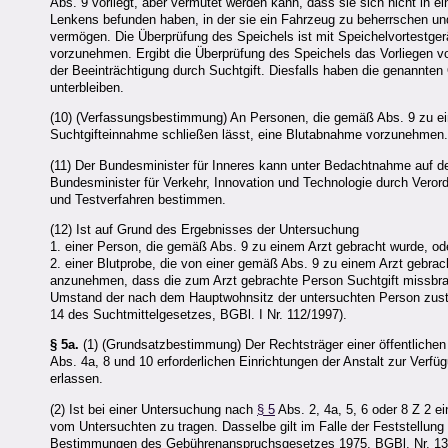
Abs. 9 vorliegt, aber vermutet werden kann, dass sie sich nicht in 
Lenkens befunden haben, in der sie ein Fahrzeug zu beherrschen u
vermögen. Die Überprüfung des Speichels ist mit Speichelvortestgerä
vorzunehmen. Ergibt die Überprüfung des Speichels das Vorliegen von
der Beeinträchtigung durch Suchtgift. Diesfalls haben die genannt
unterbleiben.
(10) (Verfassungsbestimmung) An Personen, die gemäß Abs. 9 zu eine
Suchtgifteinnahme schließen lässt, eine Blutabnahme vorzunehmen
(11) Der Bundesminister für Inneres kann unter Bedachtnahme auf 
Bundesminister für Verkehr, Innovation und Technologie durch Verord
und Testverfahren bestimmen.
(12) Ist auf Grund des Ergebnisses der Untersuchung
1. einer Person, die gemäß Abs. 9 zu einem Arzt gebracht wurde, o
2. einer Blutprobe, die von einer gemäß Abs. 9 zu einem Arzt gebra
anzunehmen, dass die zum Arzt gebrachte Person Suchtgift missbrauc
Umstand der nach dem Hauptwohnsitz der untersuchten Person zustä
14 des Suchtmittelgesetzes, BGBl. I Nr. 112/1997).
§ 5a.
(1) (Grundsatzbestimmung) Der Rechtsträger einer öffentliche
Abs. 4a, 8 und 10 erforderlichen Einrichtungen der Anstalt zur Verf
erlassen.
(2) Ist bei einer Untersuchung nach
§ 5
Abs. 2, 4a, 5, 6 oder 8 Z 2 e
vom Untersuchten zu tragen. Dasselbe gilt im Falle der Feststellung
Bestimmungen des Gebührenanspruchsgesetzes 1975, BGBl. Nr. 13