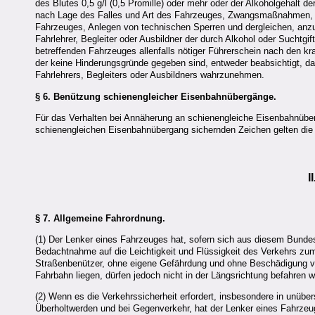
des Blutes 0,5 g/l (0,5 Promille) oder mehr oder der Alkoholgehalt de
nach Lage des Falles und Art des Fahrzeuges, Zwangsmaßnahmen, w
Fahrzeuges, Anlegen von technischen Sperren und dergleichen, a
Fahrlehrer, Begleiter oder Ausbildner der durch Alkohol oder Suchtg
betreffenden Fahrzeuges allenfalls nötiger Führerschein nach den kr
der keine Hinderungsgründe gegeben sind, entweder beabsichtigt, d
Fahrlehrers, Begleiters oder Ausbildners wahrzunehmen.
§ 6.
Benützung schienengleicher Eisenbahnübergänge.
Für das Verhalten bei Annäherung an schienengleiche Eisenbahnübe
schienengleichen Eisenbahnübergang sichernden Zeichen gelten die 
I
§ 7.
Allgemeine Fahrordnung.
(1) Der Lenker eines Fahrzeuges hat, sofern sich aus diesem Bundesg
Bedachtnahme auf die Leichtigkeit und Flüssigkeit des Verkehrs zu
Straßenbenützer, ohne eigene Gefährdung und ohne Beschädigung vo
Fahrbahn liegen, dürfen jedoch nicht in der Längsrichtung befahren 
(2) Wenn es die Verkehrssicherheit erfordert, insbesondere in unüb
Überholtwerden und bei Gegenverkehr, hat der Lenker eines Fahrzeug