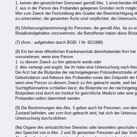
1. keinen den gesetzlichen Grenzwert gemäß Abs. 1 erreichenden Al
2. aus in der Person des Probanden gelegenen Gründen nicht möglic
Wer zum Zweck der Feststellung des Grades der Beeinträchtigung dur
zu unterziehen; die genannten Ärzte sind verpflichtet, die Untersuc
(6) (Verfassungsbestimmung) An Personen, die gemäß Abs. 4a zu e
Blutalkoholgehaltes vorzunehmen; die Betroffenen haben diese Bl
(7) (Anm.: aufgehoben durch BGBl. I Nr. 92/1998)
(8) Ein bei einer öffentlichen Krankenanstalt diensthabender Arzt 
vorzunehmen, wenn eine Person
1. zu diesem Zweck zu ihm gebracht wurde oder
2. dies verlangt und angibt, bei ihr habe eine Untersuchung nach Abs
Der Arzt hat die Blutprobe der nächstgelegenen Polizeidienststelle 
Geburtsdatum und Adresse des Probanden sowie den Zeitpunkt der 
wenn eine Person zu diesem Zweck zu ihm gebracht wurde, weil bei ei
Suchtgifteinnahme schließen lässt; die Blutprobe ist der nächstgele
Blutproben sind durch ein Institut für gerichtliche Medizin oder eine
Probanden selbst übermittelt werden.
(9) Die Bestimmungen des Abs. 5 gelten auch für Personen, von dene
Zustand befinden; wer zum Arzt gebracht wird, hat sich der Untersuch
Untersuchung durchzuführen.
(9a) Organe des amtsärztlichen Dienstes oder besonders geschulte u
den Speichel von in Abs. 2 und 2b genannten Personen auf das Vorl