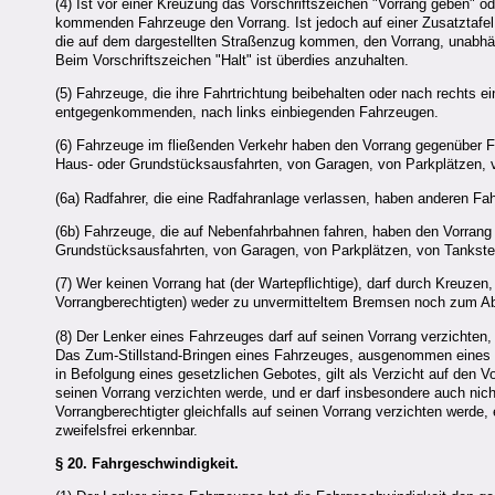
(4) Ist vor einer Kreuzung das Vorschriftszeichen "Vorrang geben" od
kommenden Fahrzeuge den Vorrang. Ist jedoch auf einer Zusatztafel e
die auf dem dargestellten Straßenzug kommen, den Vorrang, unabhän
Beim Vorschriftszeichen "Halt" ist überdies anzuhalten.
(5) Fahrzeuge, die ihre Fahrtrichtung beibehalten oder nach rechts e
entgegenkommenden, nach links einbiegenden Fahrzeugen.
(6) Fahrzeuge im fließenden Verkehr haben den Vorrang gegenüber
Haus- oder Grundstücksausfahrten, von Garagen, von Parkplätzen, 
(6a) Radfahrer, die eine Radfahranlage verlassen, haben anderen F
(6b) Fahrzeuge, die auf Nebenfahrbahnen fahren, haben den Vorran
Grundstücksausfahrten, von Garagen, von Parkplätzen, von Tankst
(7) Wer keinen Vorrang hat (der Wartepflichtige), darf durch Kreuze
Vorrangberechtigten) weder zu unvermitteltem Bremsen noch zum Ab
(8) Der Lenker eines Fahrzeuges darf auf seinen Vorrang verzichten,
Das Zum-Stillstand-Bringen eines Fahrzeuges, ausgenommen eines 
in Befolgung eines gesetzlichen Gebotes, gilt als Verzicht auf den V
seinen Vorrang verzichten werde, und er darf insbesondere auch nic
Vorrangberechtigter gleichfalls auf seinen Vorrang verzichten werde,
zweifelsfrei erkennbar.
§ 20.
Fahrgeschwindigkeit.