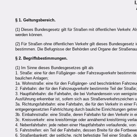
§ 1.
Geltungsbereich.
(1) Dieses Bundesgesetz gilt für Straßen mit öffentlichen Verkehr. 
werden können.
(2) Für Straßen ohne öffentlichen Verkehr gilt dieses Bundesgesetz i
bestimmen. Die Befugnisse der Behörden und Organe der Straßenaufs
§ 2.
Begriffsbestimmungen.
(1) Im Sinne dieses Bundesgesetzes gilt als
1. Straße: eine für den Füßgänger- oder Fahrzeugverkehr bestimmte
baulichen Anlagen;
1a. Wohnstraße: eine für den Fußgänger- und beschränkten Fahrze
2. Fahrbahn: der für den Fahrzeugverkehr bestimmte Teil der Straße
3. Hauptfahrbahn: die Fahrbahn, die bei Vorhandensein von wenigst
Ausführung erkennbar ist, sofern sich aus Straßenverkehrszeichen un
3a. Richtungsfahrbahn: eine Fahrbahn, die für den Verkehr in einer 
entgegengesetzten Fahrtrichtung durch bauliche Einrichtungen getren
3b. Einbahnstraße: eine Straße, deren Fahrbahn für den Verkehr in e
3c. Kreisverkehr: eine kreisförmige oder annähernd kreisförmig verla
4. Nebenfahrbahn: jede neben einer Hauptfahrbahn verlaufende, von 
5. Fahrstreifen: ein Teil der Fahrbahn, dessen Breite für die Fortb
6. Straßenbankett: der seitliche, nicht befestigte Teil einer Straße,