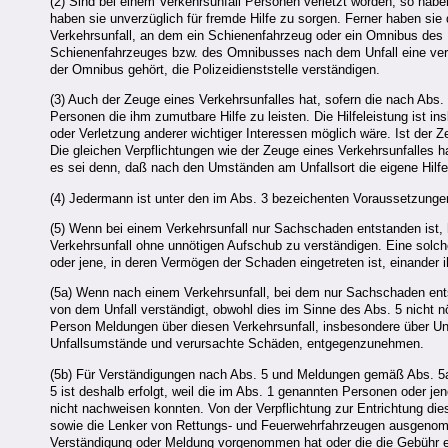
(2) Sind bei einem Verkehrsunfall Personen verletzt worden, so haben
haben sie unverzüglich für fremde Hilfe zu sorgen. Ferner haben sie 
Verkehrsunfall, an dem ein Schienenfahrzeug oder ein Omnibus des Kr
Schienenfahrzeuges bzw. des Omnibusses nach dem Unfall eine ver
der Omnibus gehört, die Polizeidienststelle verständigen.
(3) Auch der Zeuge eines Verkehrsunfalles hat, sofern die nach Abs. 2
Personen die ihm zumutbare Hilfe zu leisten. Die Hilfeleistung ist i
oder Verletzung anderer wichtiger Interessen möglich wäre. Ist der Ze
Die gleichen Verpflichtungen wie der Zeuge eines Verkehrsunfalles
es sei denn, daß nach den Umständen am Unfallsort die eigene Hilfele
(4) Jedermann ist unter den im Abs. 3 bezeichenten Voraussetzungen 
(5) Wenn bei einem Verkehrsunfall nur Sachschaden entstanden ist, 
Verkehrsunfall ohne unnötigen Aufschub zu verständigen. Eine solch
oder jene, in deren Vermögen der Schaden eingetreten ist, einander
(5a) Wenn nach einem Verkehrsunfall, bei dem nur Sachschaden entst
von dem Unfall verständigt, obwohl dies im Sinne des Abs. 5 nicht n
Person Meldungen über diesen Verkehrsunfall, insbesondere über Unfal
Unfallsumstände und verursachte Schäden, entgegenzunehmen.
(5b) Für Verständigungen nach Abs. 5 und Meldungen gemäß Abs. 5a 
5 ist deshalb erfolgt, weil die im Abs. 1 genannten Personen oder j
nicht nachweisen konnten. Von der Verpflichtung zur Entrichtung di
sowie die Lenker von Rettungs- und Feuerwehrfahrzeugen ausgenomm
Verständigung oder Meldung vorgenommen hat oder die die Gebühr entr