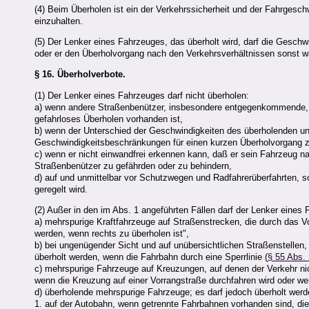
(4) Beim Überholen ist ein der Verkehrssicherheit und der Fahrgesch
einzuhalten.
(5) Der Lenker eines Fahrzeuges, das überholt wird, darf die Geschw
oder er den Überholvorgang nach den Verkehrsverhältnissen sonst w
§ 16.
Überholverbote.
(1) Der Lenker eines Fahrzeuges darf nicht überholen:
a) wenn andere Straßenbenützer, insbesondere entgegenkommende, g
gefahrloses Überholen vorhanden ist,
b) wenn der Unterschied der Geschwindigkeiten des überholenden un
Geschwindigkeitsbeschränkungen für einen kurzen Überholvorgang zu
c) wenn er nicht einwandfrei erkennen kann, daß er sein Fahrzeug 
Straßenbenützer zu gefährden oder zu behindern,
d) auf und unmittelbar vor Schutzwegen und Radfahrerüberfahrten, so
geregelt wird.
(2) Außer in den im Abs. 1 angeführten Fällen darf der Lenker eines
a) mehrspurige Kraftfahrzeuge auf Straßenstrecken, die durch das Vo
werden, wenn rechts zu überholen ist",
b) bei ungenügender Sicht und auf unübersichtlichen Straßenstellen,
überholt werden, wenn die Fahrbahn durch eine Sperrlinie (
§ 55 Abs. 
c) mehrspurige Fahrzeuge auf Kreuzungen, auf denen der Verkehr nich
wenn die Kreuzung auf einer Vorrangstraße durchfahren wird oder wen
d) überholende mehrspurige Fahrzeuge; es darf jedoch überholt wer
1. auf der Autobahn, wenn getrennte Fahrbahnen vorhanden sind, die 