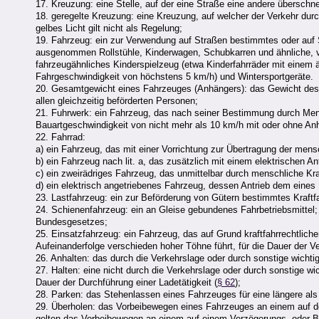
17. Kreuzung: eine Stelle, auf der eine Straße eine andere überschne
18. geregelte Kreuzung: eine Kreuzung, auf welcher der Verkehr dur
gelbes Licht gilt nicht als Regelung;
19. Fahrzeug: ein zur Verwendung auf Straßen bestimmtes oder auf 
ausgenommen Rollstühle, Kinderwagen, Schubkarren und ähnliche, 
fahrzeugähnliches Kinderspielzeug (etwa Kinderfahrräder mit eine
Fahrgeschwindigkeit von höchstens 5 km/h) und Wintersportgeräte.
20. Gesamtgewicht eines Fahrzeuges (Anhängers): das Gewicht des 
allen gleichzeitig beförderten Personen;
21. Fuhrwerk: ein Fahrzeug, das nach seiner Bestimmung durch Mens
Bauartgeschwindigkeit von nicht mehr als 10 km/h mit oder ohne A
22. Fahrrad:
a) ein Fahrzeug, das mit einer Vorrichtung zur Übertragung der mensc
b) ein Fahrzeug nach lit. a, das zusätzlich mit einem elektrischen A
c) ein zweirädriges Fahrzeug, das unmittelbar durch menschliche Kraf
d) ein elektrisch angetriebenes Fahrzeug, dessen Antrieb dem eines
23. Lastfahrzeug: ein zur Beförderung von Gütern bestimmtes Kraft
24. Schienenfahrzeug: ein an Gleise gebundenes Fahrbetriebsmittel;
Bundesgesetzes;
25. Einsatzfahrzeug: ein Fahrzeug, das auf Grund kraftfahrrechtliche
Aufeinanderfolge verschieden hoher Töhne führt, für die Dauer der 
26. Anhalten: das durch die Verkehrslage oder durch sonstige wich
27. Halten: eine nicht durch die Verkehrslage oder durch sonstige 
Dauer der Durchführung einer Ladetätigkeit (
§ 62
);
28. Parken: das Stehenlassen eines Fahrzeuges für eine längere als 
29. Überholen: das Vorbeibewegen eines Fahrzeuges an einem auf de
gelten das Vorbeibewegen an einem auf einem Verzögerungs- oder B