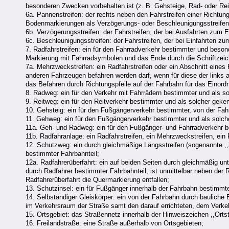
besonderen Zwecken vorbehalten ist (z. B. Gehsteige, Rad- oder Re
6a. Pannenstreifen: der rechts neben den Fahrstreifen einer Richtungs
Bodenmarkierungen als Verzögerungs- oder Beschleunigungsstreifen
6b. Verzögerungsstreifen: der Fahrstreifen, der bei Ausfahrten zum E
6c. Beschleunigungsstreifen: der Fahrstreifen, der bei Einfahrten zu
7. Radfahrstreifen: ein für den Fahrradverkehr bestimmter und beson
Markierung mit Fahrradsymbolen und das Ende durch die Schriftzeic
7a. Mehrzweckstreifen: ein Radfahrstreifen oder ein Abschnitt eines
anderen Fahrzeugen befahren werden darf, wenn für diese der links 
das Befahren durch Richtungspfeile auf der Fahrbahn für das Einordn
8. Radweg: ein für den Verkehr mit Fahrrädern bestimmter und als 
9. Reitweg: ein für den Reitverkehr bestimmter und als solcher gek
10. Gehsteig: ein für den Fußgängerverkehr bestimmter, von der Fa
11. Gehweg: ein für den Fußgängerverkehr bestimmter und als solc
11a. Geh- und Radweg: ein für den Fußgänger- und Fahrradverkehr 
11b. Radfahranlage: ein Radfahrstreifen, ein Mehrzweckstreifen, ei
12. Schutzweg: ein durch gleichmäßige Längsstreifen (sogenannte ,,
bestimmter Fahrbahnteil;
12a. Radfahrerüberfahrt: ein auf beiden Seiten durch gleichmäßig u
durch Radfahrer bestimmter Fahrbahnteil; ist unmittelbar neben der 
Radfahrerüberfahrt die Quermarkierung entfallen;
13. Schutzinsel: ein für Fußgänger innerhalb der Fahrbahn bestimmte
14. Selbständiger Gleiskörper: ein von der Fahrbahn durch bauliche
im Verkehrsraum der Straße samt den darauf errichteten, dem Verk
15. Ortsgebiet: das Straßennetz innerhalb der Hinweiszeichen ,,Ortstaf
16. Freilandstraße: eine Straße außerhalb von Ortsgebieten;