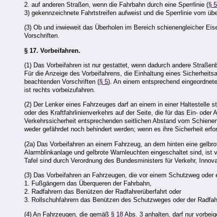
2. auf anderen Straßen, wenn die Fahrbahn durch eine Sperrlinie (
§ 
3) gekennzeichnete Fahrtstreifen aufweist und die Sperrlinie vom üb
(3) Ob und inwieweit das Überholen im Bereich schienengleicher Eis
Vorschriften.
§ 17.
Vorbeifahren.
(1) Das Vorbeifahren ist nur gestattet, wenn dadurch andere Straß
Für die Anzeige des Vorbeifahrens, die Einhaltung eines Sicherheit
beachtenden Vorschriften (
§ 5
). An einem entsprechend eingeordnete
ist rechts vorbeizufahren.
(2) Der Lenker eines Fahrzeuges darf an einem in einer Haltestell
oder des Kraftfahrlinienverkehrs auf der Seite, die für das Ein- oder
Verkehrssicherheit entsprechenden seitlichen Abstand vom Schienen
weder gefährdet noch behindert werden; wenn es ihre Sicherheit erfor
(2a) Das Vorbeifahren an einem Fahrzeug, an dem hinten eine gelbrote
Alarmblinkanlage und gelbrote Warnleuchten eingeschaltet sind, i
Tafel sind durch Verordnung des Bundesministers für Verkehr, Innov
(3) Das Vorbeifahren an Fahrzeugen, die vor einem Schutzweg oder 
1. Fußgängern das Überqueren der Fahrbahn,
2. Radfahrern das Benützen der Radfahrerüberfahrt oder
3. Rollschuhfahrern das Benützen des Schutzweges oder der Radfahr
(4) An Fahrzeugen, die gemäß
§ 18
Abs. 3 anhalten, darf nur vorbeig