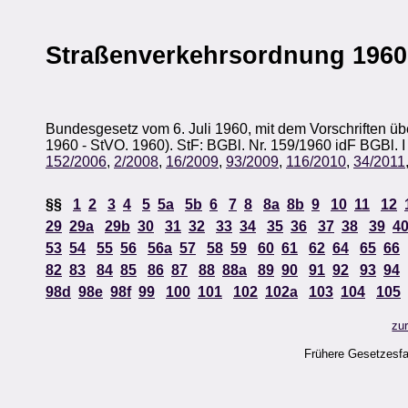
Straßenverkehrsordnung 1960
Bundesgesetz vom 6. Juli 1960, mit dem Vorschriften ü
1960 - StVO. 1960). StF: BGBl. Nr. 159/1960 idF BGBl. I
152/2006
,
2/2008
,
16/2009
,
93/2009
,
116/2010
,
34/2011
§§
1
2
3
4
5
5a
5b
6
7
8
8a
8b
9
10
11
12
29
29a
29b
30
31
32
33
34
35
36
37
38
39
4
53
54
55
56
56a
57
58
59
60
61
62
64
65
66
82
83
84
85
86
87
88
88a
89
90
91
92
93
94
98d
98e
98f
99
100
101
102
102a
103
104
105
zu
Frühere Gesetzesf