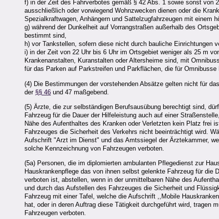
f) in der Zeit des Fahrverbotes gemäß § 42 Abs. 1 sowie sonst von 2
ausschließlich oder vorwiegend Wohnzwecken dienen oder die Kranke
Spezialkraftwagen, Anhängern und Sattelzugfahrzeugen mit einem hö
g) während der Dunkelheit auf Vorrangstraßen außerhalb des Ortsge
bestimmt sind,
h) vor Tankstellen, sofern diese nicht durch bauliche Einrichtungen 
i) in der Zeit von 22 Uhr bis 6 Uhr im Ortsgebiet weniger als 25 m 
Krankenanstalten, Kuranstalten oder Altersheime sind, mit Omnibuss
für das Parken auf Parkstreifen und Parkflächen, die für Omnibusse
(4) Die Bestimmungen der vorstehenden Absätze gelten nicht für da
der
§§ 46
und 47 maßgebend.
(5) Ärzte, die zur selbständigen Berufsausübung berechtigt sind, dürf
Fahrzeug für die Dauer der Hilfeleistung auch auf einer Straßenstelle
Nähe des Aufenthaltes des Kranken oder Verletzten kein Platz frei i
Fahrzeuges die Sicherheit des Verkehrs nicht beeinträchtigt wird. Wä
Aufschrift "Arzt im Dienst" und das Amtssiegel der Ärztekammer, wel
solche Kennzeichnung von Fahrzeugen verboten.
(5a) Personen, die im diplomierten ambulanten Pflegedienst zur Haus
Hauskrankenpflege das von ihnen selbst gelenkte Fahrzeug für die Da
verboten ist, abstellen, wenn in der unmittelbaren Nähe des Aufenthal
und durch das Aufstellen des Fahrzeuges die Sicherheit und Flüssigke
Fahrzeug mit einer Tafel, welche die Aufschrift ,,Mobile Hauskranke
hat, oder in deren Auftrag diese Tätigkeit durchgeführt wird, trage
Fahrzeugen verboten.