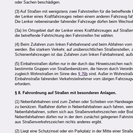
oder Sachen beschädigen.
(3) Auf Straßen mit wenigstens zwei Fahrstreifen für die betreffende 
der Lenker eines Kraftfahrzeuges neben einem anderen Fahrzeug fahr
Die Lenker nebeneinander fahrender Fahrzeuge dürfen beim Wechsel
(3a) Im Ortsgebiet darf der Lenker eines Kraftfahrzeuges auf Straßen
die betreffende Fahrtrichtung den Fahrstreifen frei wählen.
(4) Beim Zufahren zum linken Fahrbahnrand und beim Abfahren vom l
werden. Bei starkem Verkehr, auf unübersichtlichen Straßenstellen,
Schienenfahrzeugen ist das Zufahren zum linken Fahrbahnrand, auß
(5) Einbahnstraßen dürfen nur in der durch das Hinweiszeichen nac
bestimmte Gruppen von Straßenbenützern, die hievon durch Verordn
zugleich Wohnstraßen im Sinne des
§ 76b
sind. Außer in Wohnstraßen
Einbahnstraße fahrenden Verkehrsteilnehmer vom übrigen Fahrzeugver
erfordern.
§ 8.
Fahrordnung auf Straßen mit besonderen Anlagen.
(1) Nebenfahrbahnen sind zum Ziehen oder Schieben von Handwagen
zu benützen. Radfahrer dürfen in Nebenfahrbahnen auch fahren, wen
Nebenfahrbahnen, sofern sich aus Straßenverkehrszeichen oder Bode
Nebenfahrbahnen dürfen nur in der dem zunächst gelegenen Fahrstre
aus Straßenverkehrszeichen nichts anderes ergibt.
(2) Liegt eine Schutzinsel oder ein Parkplatz in der Mitte einer Straß