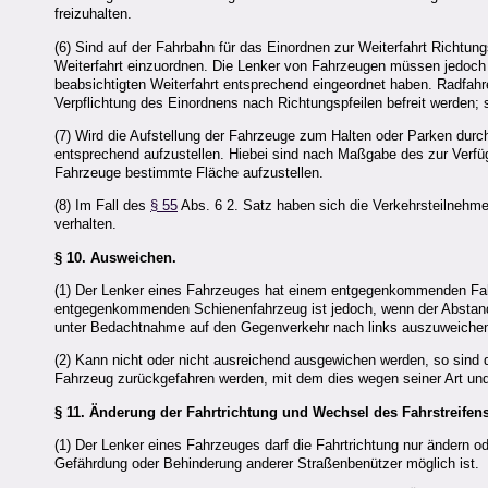
freizuhalten.
(6) Sind auf der Fahrbahn für das Einordnen zur Weiterfahrt Richtun
Weiterfahrt einzuordnen. Die Lenker von Fahrzeugen müssen jedoch a
beabsichtigten Weiterfahrt entsprechend eingeordnet haben. Radfahr
Verpflichtung des Einordnens nach Richtungspfeilen befreit werden;
(7) Wird die Aufstellung der Fahrzeuge zum Halten oder Parken dur
entsprechend aufzustellen. Hiebei sind nach Maßgabe des zur Verfü
Fahrzeuge bestimmte Fläche aufzustellen.
(8) Im Fall des
§ 55
Abs. 6 2. Satz haben sich die Verkehrsteilnehm
verhalten.
§ 10.
Ausweichen.
(1) Der Lenker eines Fahrzeuges hat einem entgegenkommenden Fah
entgegenkommenden Schienenfahrzeug ist jedoch, wenn der Abstand
unter Bedachtnahme auf den Gegenverkehr nach links auszuweiche
(2) Kann nicht oder nicht ausreichend ausgewichen werden, so sind
Fahrzeug zurückgefahren werden, mit dem dies wegen seiner Art und w
§ 11.
Änderung der Fahrtrichtung und Wechsel des Fahrstreifen
(1) Der Lenker eines Fahrzeuges darf die Fahrtrichtung nur ändern 
Gefährdung oder Behinderung anderer Straßenbenützer möglich ist.