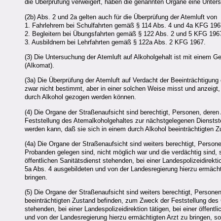
die Überprüfung verweigert, haben die genannten Organe eine Unte
(2b) Abs. 2 und 2a gelten auch für die Überprüfung der Atemluft von
1. Fahrlehrern bei Schulfahrten gemäß § 114 Abs. 4 und 4a KFG 19
2. Begleitern bei Übungsfahrten gemäß § 122 Abs. 2 und 5 KFG 196
3. Ausbildnern bei Lehrfahrten gemäß § 122a Abs. 2 KFG 1967.
(3) Die Untersuchung der Atemluft auf Alkoholgehalt ist mit einem 
(Alkomat).
(3a) Die Überprüfung der Atemluft auf Verdacht der Beeinträchtigung
zwar nicht bestimmt, aber in einer solchen Weise misst und anzeigt
durch Alkohol gezogen werden können.
(4) Die Organe der Straßenaufsicht sind berechtigt, Personen, deren
Feststellung des Atemalkoholgehaltes zur nächstgelegenen Dienststel
werden kann, daß sie sich in einem durch Alkohol beeinträchtigten 
(4a) Die Organe der Straßenaufsicht sind weiters berechtigt, Perso
Probanden gelegen sind, nicht möglich war und die verdächtig sind, 
öffentlichen Sanitätsdienst stehenden, bei einer Landespolizeidirekt
5a Abs. 4 ausgebildeten und von der Landesregierung hierzu ermäc
bringen.
(5) Die Organe der Straßenaufsicht sind weiters berechtigt, Persone
beeinträchtigten Zustand befinden, zum Zweck der Feststellung des 
stehenden, bei einer Landespolizeidirektion tätigen, bei einer öffen
und von der Landesregierung hierzu ermächtigten Arzt zu bringen, 