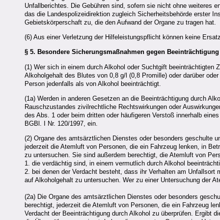
Unfallberichtes. Die Gebühren sind, sofern sie nicht ohne weiteres 
das die Landespolizeidirektion zugleich Sicherheitsbehörde erster Ins
Gebietskörperschaft zu, die den Aufwand der Organe zu tragen hat.
(6) Aus einer Verletzung der Hilfeleistungspflicht können keine Ers
§ 5.
Besondere Sicherungsmaßnahmen gegen Beeinträchtigung 
(1) Wer sich in einem durch Alkohol oder Suchtgift beeinträchtigten
Alkoholgehalt des Blutes von 0,8 g/l (0,8 Promille) oder darüber oder
Person jedenfalls als von Alkohol beeinträchtigt.
(1a) Werden in anderen Gesetzen an die Beeinträchtigung durch Alko
Rauschzustandes zivilrechtliche Rechtswirkungen oder Auswirkungen i
des Abs. 1 oder beim dritten oder häufigeren Verstoß innerhalb ei
BGBl. I Nr. 120/1997, ein.
(2) Organe des amtsärztlichen Dienstes oder besonders geschulte un
jederzeit die Atemluft von Personen, die ein Fahrzeug lenken, in Be
zu untersuchen. Sie sind außerdem berechtigt, die Atemluft von Per
1. die verdächtig sind, in einem vermutlich durch Alkohol beeinträch
2. bei denen der Verdacht besteht, dass ihr Verhalten am Unfallsor
auf Alkoholgehalt zu untersuchen. Wer zu einer Untersuchung der Atem
(2a) Die Organe des amtsärztlichen Dienstes oder besonders geschul
berechtigt, jederzeit die Atemluft von Personen, die ein Fahrzeug l
Verdacht der Beeinträchtigung durch Alkohol zu überprüfen. Ergibt d