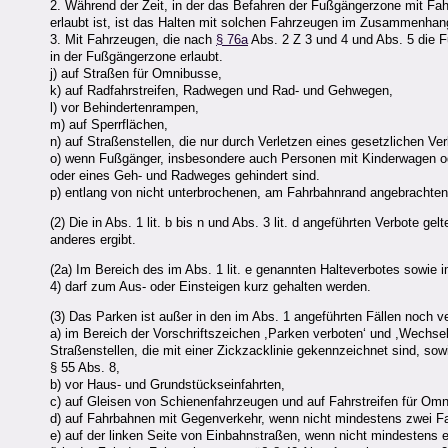
2. Während der Zeit, in der das Befahren der Fußgängerzone mit Fa
erlaubt ist, ist das Halten mit solchen Fahrzeugen im Zusammenhan
3. Mit Fahrzeugen, die nach
§ 76a
Abs. 2 Z 3 und 4 und Abs. 5 die F
in der Fußgängerzone erlaubt.
j) auf Straßen für Omnibusse,
k) auf Radfahrstreifen, Radwegen und Rad- und Gehwegen,
l) vor Behindertenrampen,
m) auf Sperrflächen,
n) auf Straßenstellen, die nur durch Verletzen eines gesetzlichen V
o) wenn Fußgänger, insbesondere auch Personen mit Kinderwagen od
oder eines Geh- und Radweges gehindert sind.
p) entlang von nicht unterbrochenen, am Fahrbahnrand angebrachten
(2) Die in Abs. 1 lit. b bis n und Abs. 3 lit. d angeführten Verbote
anderes ergibt.
(2a) Im Bereich des im Abs. 1 lit. e genannten Halteverbotes sowie 
4) darf zum Aus- oder Einsteigen kurz gehalten werden.
(3) Das Parken ist außer in den im Abs. 1 angeführten Fällen noch v
a) im Bereich der Vorschriftszeichen ,Parken verboten‘ und ,Wechs
Straßenstellen, die mit einer Zickzacklinie gekennzeichnet sind, s
§ 55 Abs. 8,
b) vor Haus- und Grundstückseinfahrten,
c) auf Gleisen von Schienenfahrzeugen und auf Fahrstreifen für Om
d) auf Fahrbahnen mit Gegenverkehr, wenn nicht mindestens zwei Fahr
e) auf der linken Seite von Einbahnstraßen, wenn nicht mindestens ei