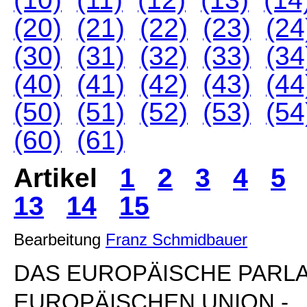
(20)
(21)
(22)
(23)
(24
(30)
(31)
(32)
(33)
(34
(40)
(41)
(42)
(43)
(44
(50)
(51)
(52)
(53)
(54
(60)
(61)
Artikel
1
2
3
4
5
13
14
15
Bearbeitung
Franz Schmidbauer
DAS EUROPÄISCHE PARL
EUROPÄISCHEN UNION -