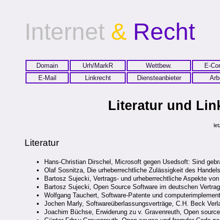
Internet
&
Recht
Domain
Urh/MarkR
Wettbew.
E-Co
E-Mail
Linkrecht
Diensteanbieter
Arb
Literatur und Li
le
Literatur
Hans-Christian Dirschel, Microsoft gegen Usedsoft: Sind geb
Olaf Sosnitza, Die urheberrechtliche Zulässigkeit des Handel
Bartosz Sujecki, Vertrags- und urheberrechtliche Aspekte v
Bartosz Sujecki, Open Source Software im deutschen Vertrag
Wolfgang Tauchert, Software-Patente und computerimplementi
Jochen Marly, Softwareüberlassungsverträge, C.H. Beck Ver
Joachim Büchse, Erwiderung zu v. Gravenreuth, Open sourc