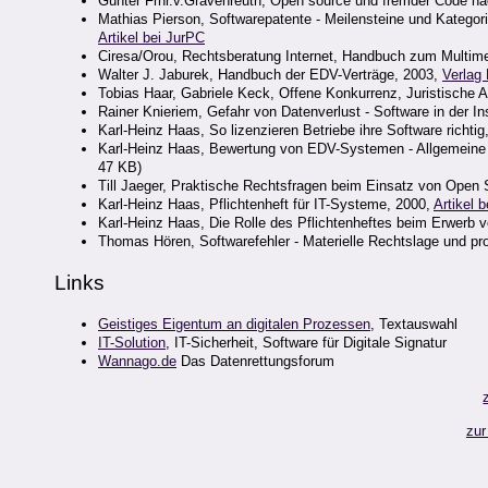
Günter Frhr.v.Gravenreuth, Open source und fremder Code n
Mathias Pierson, Softwarepatente - Meilensteine und Kategori
Artikel bei JurPC
Ciresa/Orou, Rechtsberatung Internet, Handbuch zum Multime
Walter J. Jaburek, Handbuch der EDV-Verträge, 2003,
Verlag
Tobias Haar, Gabriele Keck, Offene Konkurrenz, Juristische
Rainer Knieriem, Gefahr von Datenverlust - Software in der I
Karl-Heinz Haas, So lizenzieren Betriebe ihre Software richtig
Karl-Heinz Haas, Bewertung von EDV-Systemen - Allgemeine 
47 KB)
Till Jaeger, Praktische Rechtsfragen beim Einsatz von Open
Karl-Heinz Haas, Pflichtenheft für IT-Systeme, 2000,
Artikel be
Karl-Heinz Haas, Die Rolle des Pflichtenheftes beim Erwerb
Thomas Hören, Softwarefehler - Materielle Rechtslage und 
Links
Geistiges Eigentum an digitalen Prozessen
, Textauswahl
IT-Solution
, IT-Sicherheit, Software für Digitale Signatur
Wannago.de
Das Datenrettungsforum
zur