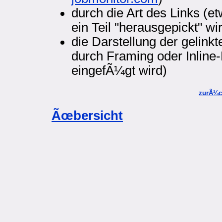
durch die Art des Links (
ein Teil "herausgepickt" wi
die Darstellung der gelink
durch Framing oder Inline-
eingefÃ¼gt wird)
zurÃ¼c
Ãœbersicht