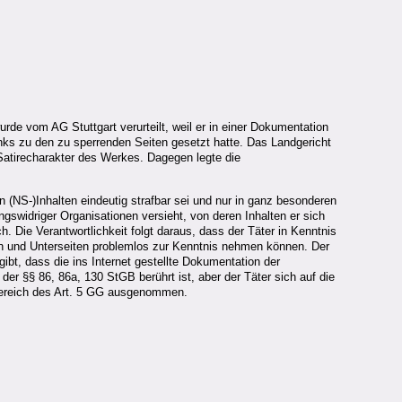
rde vom AG Stuttgart verurteilt, weil er in einer Dokumentation
inks zu den zu sperrenden Seiten gesetzt hatte. Das Landgericht
Satirecharakter des Werkes. Dagegen legte die
n (NS-)Inhalten eindeutig strafbar sei und nur in ganz besonderen
ngswidriger Organisationen versieht, von deren Inhalten er sich
ch. Die Verantwortlichkeit folgt daraus, dass der Täter in Kenntnis
iten und Unterseiten problemlos zur Kenntnis nehmen können. Der
gibt, dass die ins Internet gestellte Dokumentation der
er §§ 86, 86a, 130 StGB berührt ist, aber der Täter sich auf die
bereich des Art. 5 GG ausgenommen.