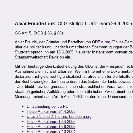
Alvar Freude Link:
OLG Stuttgart, Urteil vom 24.4.2006
GG Art. 5, StGB § 86, § 86a
Alvar Freude, der Gründer und Betreiber von
ODEM.org
(Online-Demon
über die politisch und juristisch umstrittenen Sperrverfügungen der
Stuttgart sprach ihn am 15.6.2005 in zweiter Instanz vom Vorwurf d
Staatsanwaltschaft Revision ein.
Mit der bestätigenden Entscheidung des OLG ist der Freispruch rechts
Ausnahmefällen nicht strafbar sei. Wer im Internet eine Dokumentatio
distanziert, ist gleichwohl grundsätzlich strafrechtlich für die Inhal
der Rechtswidrigkeit der Inhalte durch das Setzen der Links bewusst
Täter bleibt trotz der grundsätzlichen strafrechtlichen Verantwortlic
staatsbürgerlichen Aufklärung oder einem ähnlichen Zweck dient und 
Meinungsfreiheit nach Art. 5 Abs. 1 GG berufen kann. Dabei sind 
Entscheidung bei JurPC
Heise-Artikel vom 24.4.2006
Urteile 1. und 2. Instanz bei odem.org
Heise-Artikel vom 19.4.2006
Heise-Artikel vom 15.6.2005
Heise-Artikel vom 7.10.2004