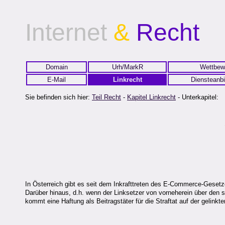
Internet
&
Recht
Domain
Urh/MarkR
Wettbew
E-Mail
Linkrecht
Diensteanbi
Sie befinden sich hier:
Teil Recht
-
Kapitel Linkrecht
- Unterkapitel:
In Österreich gibt es seit dem Inkrafttreten des E-Commerce-Gese
Darüber hinaus, d.h. wenn der Linksetzer von vorneherein über den s
kommt eine Haftung als Beitragstäter für die Straftat auf der gelinkte