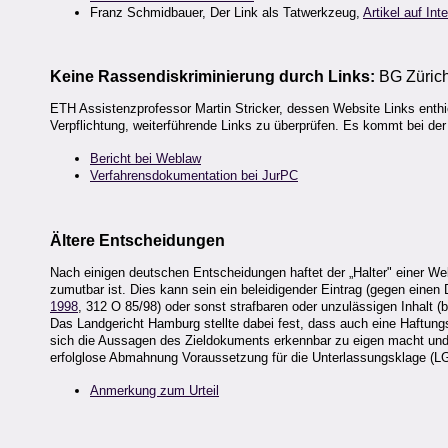
Franz Schmidbauer, Der Link als Tatwerkzeug,
Artikel auf Int
Keine Rassendiskriminierung durch Links:
BG Zürich
ETH Assistenzprofessor Martin Stricker, dessen Website Links enthi
Verpflichtung, weiterführende Links zu überprüfen. Es kommt bei de
Bericht bei Weblaw
Verfahrensdokumentation bei JurPC
Ältere Entscheidungen
Nach einigen deutschen Entscheidungen haftet der „Halter" einer Web
zumutbar ist. Dies kann sein ein beleidigender Eintrag (gegen einen 
1998
, 312 O 85/98) oder sonst strafbaren oder unzulässigen Inhalt 
Das Landgericht Hamburg stellte dabei fest, dass auch eine Haftungs
sich die Aussagen des Zieldokuments erkennbar zu eigen macht und di
erfolglose Abmahnung Voraussetzung für die Unterlassungsklage (LG M
Anmerkung zum Urteil