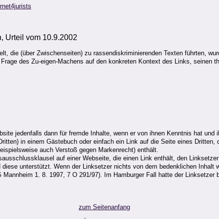
ernet4jurists
, Urteil vom 10.9.2002
elt, die (über Zwischenseiten) zu rassendiskriminierenden Texten führten, wu
r Frage des Zu-eigen-Machens auf den konkreten Kontext des Links, seinen t
site jedenfalls dann für fremde Inhalte, wenn er von ihnen Kenntnis hat und
Dritten) in einem Gästebuch oder einfach ein Link auf die Seite eines Dritten,
(beispielsweise auch Verstoß gegen Markenrecht) enthält.
ausschlussklausel auf einer Webseite, die einen Link enthält, den Linksetzer 
ese unterstützt. Wenn der Linksetzer nichts von dem bedenklichen Inhalt wei
annheim 1. 8. 1997, 7 O 291/97). Im Hamburger Fall hatte der Linksetzer ber
zum Seitenanfang