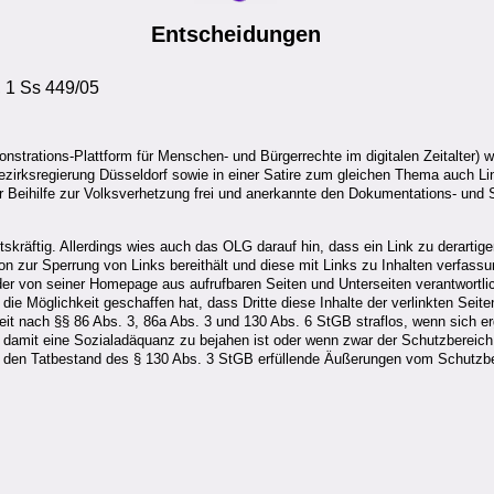
Entscheidungen
, 1 Ss 449/05
strations-Plattform für Menschen- und Bürgerrechte im digitalen Zeitalter) wu
 Bezirksregierung Düsseldorf sowie in einer Satire zum gleichen Thema auch L
er Beihilfe zur Volksverhetzung frei und anerkannte den Dokumentations- und 
kräftig. Allerdings wies auch das OLG darauf hin, dass ein Link zu derartige
n zur Sperrung von Links bereithält und diese mit Links zu Inhalten verfassu
te der von seiner Homepage aus aufrufbaren Seiten und Unterseiten verantwortli
 die Möglichkeit geschaffen hat, dass Dritte diese Inhalte der verlinkten Se
hkeit nach §§ 86 Abs. 3, 86a Abs. 3 und 130 Abs. 6 StGB straflos, wenn sich er
damit eine Sozialadäquanz zu bejahen ist oder wenn zwar der Schutzbereich d
nur den Tatbestand des § 130 Abs. 3 StGB erfüllende Äußerungen vom Schutz