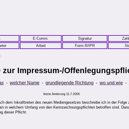
.
E-Comm.
Signatur
Zah
eter
Arbeit
Form.R/IPR
St
:
 zur Impressum-/Offenlegungspfli
as
-
welcher Name
-
grundlegende Richtung
-
wo und wie
-
letzte Änderung 11.7.2005
ach dem Inkrafttreten des neuen Mediengesetzes beschreibe ich in der Folge 
sten in welchem Umfang von den Kennzeichnungspflichten betroffen sind. Dan
g dieser Pflicht.