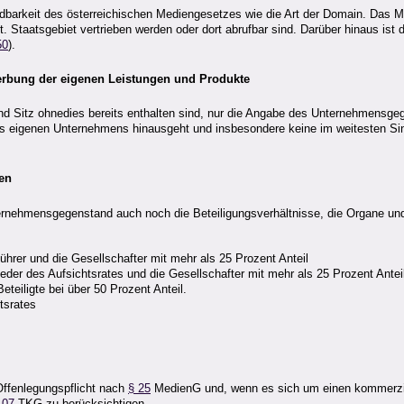
dbarkeit des österreichischen Mediengesetzes wie die Art der Domain. Das Me
 Staatsgebiet vertrieben werden oder dort abrufbar sind. Darüber hinaus is
50
).
erbung der eigenen Leistungen und Produkte
d Sitz ohnedies bereits enthalten sind, nur die Angabe des Unternehmensgege
 des eigenen Unternehmens hinausgeht und insbesondere keine im weitesten S
men
ehmensgegenstand auch noch die Beteiligungsverhältnisse, die Organe und 
ührer und die Gesellschafter mit mehr als 25 Prozent Anteil
eder des Aufsichtsrates und die Gesellschafter mit mehr als 25 Prozent Anteil;
teiligte bei über 50 Prozent Anteil.
tsrates
Offenlegungspflicht nach
§ 25
MedienG und, wenn es sich um einen kommerziell
107
TKG zu berücksichtigen.