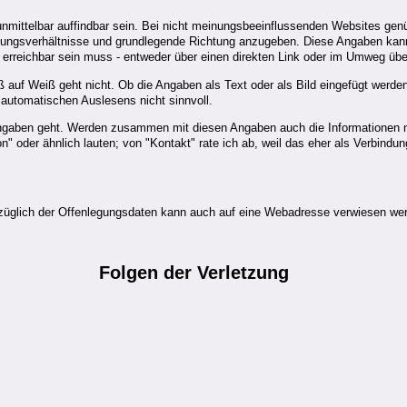
nd unmittelbar auffindbar sein. Bei nicht meinungsbeeinflussenden Websites g
gungsverhältnisse und grundlegende Richtung anzugeben. Diese Angaben kan
ht erreichbar sein muss - entweder über einen direkten Link oder im Umweg ü
 auf Weiß geht nicht. Ob die Angaben als Text oder als Bild eingefügt werden
automatischen Auslesens nicht sinnvoll.
e Angaben geht. Werden zusammen mit diesen Angaben auch die Informationen
n" oder ähnlich lauten; von "Kontakt" rate ich ab, weil das eher als Verbind
üglich der Offenlegungsdaten kann auch auf eine Webadresse verwiesen werd
Folgen
der Verletzung