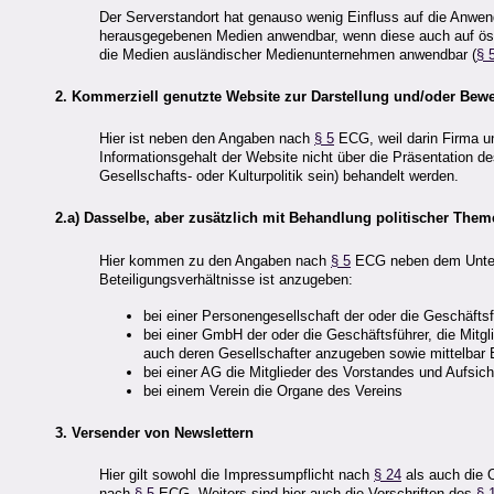
Der Serverstandort hat genauso wenig Einfluss auf die Anwen
herausgegebenen Medien anwendbar, wenn diese auch auf öst.
die Medien ausländischer Medienunternehmen anwendbar (
§ 
2. Kommerziell genutzte Website zur Darstellung und/oder Bew
Hier ist neben den Angaben nach
§ 5
ECG, weil darin Firma un
Informationsgehalt der Website nicht über die Präsentation
Gesellschafts- oder Kulturpolitik sein) behandelt werden.
2.a) Dasselbe, aber zusätzlich mit Behandlung politischer The
Hier kommen zu den Angaben nach
§ 5
ECG neben dem Untern
Beteiligungsverhältnisse ist anzugeben:
bei einer Personengesellschaft der oder die Geschäftsf
bei einer GmbH der oder die Geschäftsführer, die Mitgli
auch deren Gesellschafter anzugeben sowie mittelbar Be
bei einer AG die Mitglieder des Vorstandes und Aufsich
bei einem Verein die Organe des Vereins
3. Versender von Newslettern
Hier gilt sowohl die Impressumpflicht nach
§ 24
als auch die 
nach
§ 5
ECG. Weiters sind hier auch die Vorschriften des
§ 