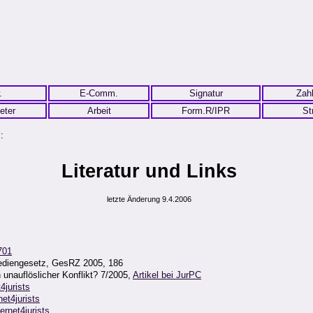
.
E-Comm.
Signatur
Zah
eter
Arbeit
Form.R/IPR
St
:
Literatur und Links
letzte Änderung 9.4.2006
701
Mediengesetz, GesRZ 2005, 186
unauflöslicher Konflikt? 7/2005,
Artikel bei JurPC
t4jurists
net4jurists
ternet4jurists