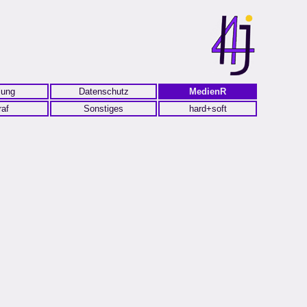
lung
Datenschutz
MedienR
raf
Sonstiges
hard+soft