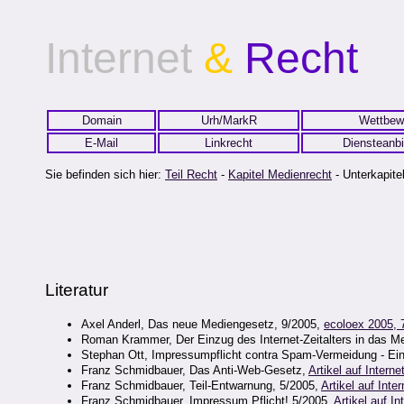
Internet
&
Recht
Domain
Urh/MarkR
Wettbew
E-Mail
Linkrecht
Diensteanbi
Sie befinden sich hier:
Teil Recht
-
Kapitel Medienrecht
- Unterkapitel
Literatur
Axel Anderl, Das neue Mediengesetz, 9/2005,
ecoloex 2005, 
Roman Krammer, Der Einzug des Internet-Zeitalters in das 
Stephan Ott, Impressumpflicht contra Spam-Vermeidung - Ein 
Franz Schmidbauer, Das Anti-Web-Gesetz,
Artikel auf Interne
Franz Schmidbauer, Teil-Entwarnung, 5/2005,
Artikel auf Inter
Franz Schmidbauer, Impressum Pflicht! 5/2005,
Artikel auf In