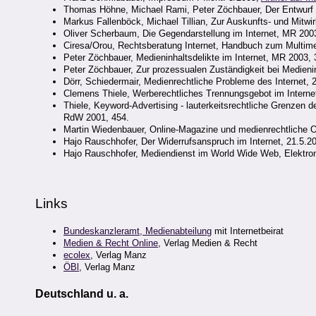
Thomas Höhne, Michael Rami, Peter Zöchbauer, Der Entwurf e
Markus Fallenböck, Michael Tillian, Zur Auskunfts- und Mitwir
Oliver Scherbaum, Die Gegendarstellung im Internet, MR 200
Ciresa/Orou, Rechtsberatung Internet, Handbuch zum Multime
Peter Zöchbauer, Medieninhaltsdelikte im Internet, MR 2003,
Peter Zöchbauer, Zur prozessualen Zuständigkeit bei Medienin
Dörr, Schiedermair, Medienrechtliche Probleme des Internet, 
Clemens Thiele, Werberechtliches Trennungsgebot im Intern
Thiele, Keyword-Advertising - lauterkeitsrechtliche Grenzen 
RdW 2001, 454.
Martin Wiedenbauer, Online-Magazine und medienrechtliche 
Hajo Rauschhofer, Der Widerrufsanspruch im Internet, 21.5.2
Hajo Rauschhofer, Mediendienst im World Wide Web, Elektron
Links
Bundeskanzleramt, Medienabteilung
mit Internetbeirat
Medien & Recht Online
, Verlag Medien & Recht
ecolex
, Verlag Manz
ÖBl
, Verlag Manz
Deutschland u. a.