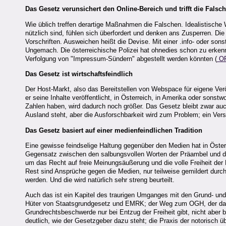
Das Gesetz verunsichert den Online-Bereich und trifft die Falsc
Wie üblich treffen derartige Maßnahmen die Falschen. Idealistische W
nützlich sind, fühlen sich überfordert und denken ans Zusperren. D
Vorschriften. Ausweichen heißt die Devise. Mit einer .info- oder sons
Ungemach. Die österreichische Polizei hat ohnedies schon zu erkenn
Verfolgung von "Impressum-Sündern" abgestellt werden könnten (
OR
Das Gesetz ist wirtschaftsfeindlich
Der Host-Markt, also das Bereitstellen von Webspace für eigene Veröf
er seine Inhalte veröffentlicht, in Österreich, in Amerika oder sonstw
Zahlen haben, wird dadurch noch größer. Das Gesetz bleibt zwar au
Ausland steht, aber die Ausforschbarkeit wird zum Problem; ein Ver
Das Gesetz basiert auf einer medienfeindlichen Tradition
Eine gewisse feindselige Haltung gegenüber den Medien hat in Österr
Gegensatz zwischen den salbungsvollen Worten der Präambel und dem
um das Recht auf freie Meinungsäußerung und die volle Freiheit de
Rest sind Ansprüche gegen die Medien, nur teilweise gemildert durc
werden. Und die wird natürlich sehr streng beurteilt.
Auch das ist ein Kapitel des traurigen Umganges mit den Grund- und F
Hüter von Staatsgrundgesetz und EMRK; der Weg zum OGH, der das vi
Grundrechtsbeschwerde nur bei Entzug der Freiheit gibt, nicht aber b
deutlich, wie der Gesetzgeber dazu steht; die Praxis der notorisch übe