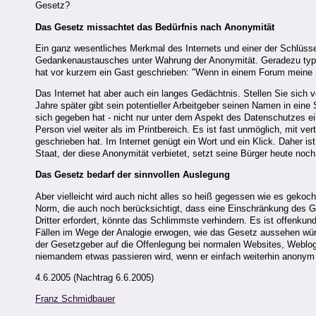
Gesetz?
Das Gesetz missachtet das Bedürfnis nach Anonymität
Ein ganz wesentliches Merkmal des Internets und einer der Schlüssel
Gedankenaustausches unter Wahrung der Anonymität. Geradezu typis
hat vor kurzem ein Gast geschrieben: "Wenn in einem Forum meine D
Das Internet hat aber auch ein langes Gedächtnis. Stellen Sie sich v
Jahre später gibt sein potentieller Arbeitgeber seinen Namen in ein
sich gegeben hat - nicht nur unter dem Aspekt des Datenschutzes ei
Person viel weiter als im Printbereich. Es ist fast unmöglich, mit 
geschrieben hat. Im Internet genügt ein Wort und ein Klick. Daher is
Staat, der diese Anonymität verbietet, setzt seine Bürger heute noc
Das Gesetz bedarf der sinnvollen Auslegung
Aber vielleicht wird auch nicht alles so heiß gegessen wie es gek
Norm, die auch noch berücksichtigt, dass eine Einschränkung des Gr
Dritter erfordert, könnte das Schlimmste verhindern. Es ist offenkun
Fällen im Wege der Analogie erwogen, wie das Gesetz aussehen würde
der Gesetzgeber auf die Offenlegung bei normalen Websites, Weblogs 
niemandem etwas passieren wird, wenn er einfach weiterhin anonym bl
4.6.2005 (Nachtrag 6.6.2005)
Franz Schmidbauer