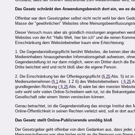
Das Gesetz schränkt den Anwendungsbereich dort ein, wo es den
Offenbar war dem Gesetzgeber selbst nicht recht wohl bei dem Geda
Masse der "gewöhnlichen" Websites ohne Meinungsbeeinflussungst
Dieser Versuch muss aber als gründlich misslungen angesehen werden
Websites von der Art "Hallo Welt, hier bin ich" und die reinen Kommer
Einschränkung dem Websitebetreiber kaum eine Erleichterung:
1. Die Gegendarstellungspflicht berührt Websites, die keinen über d
Medieninhabers hinausgehenden Informationsgehalt aufweisen, ohnedi
Gegendarstellung ist nur dann möglich, wenn ein Dritter durch die Beri
Dritte berichtet wird und nicht bloß über die eigene Person.
2. Die Einschränkung bei der Offenlegungspflicht (
§ 25
Abs. 5) ist in
Medienunternehmen (
§ 1
Abs. 1 Z 6) des Websitebetreibers (
§ 25
Ab
grundlegenden Richtung (
§ 25
Abs. 4) wäre bei den meisten Website
sehr wohl sehr vielen Online-Schreibern weh tut, ist die Bekanntgabe 
Gesellschaft oder einem Verein verstecken können.
Genau betrachtet, ist die Gegendarstellung das einzige Institut des
Online-Öffentlichkeit in seinen Rechten verletzt wird, soll er dort 
Das Gesetz stellt Online-Publizierende unnötig bloß
Der Gesetzgeber geht offenbar von dem Gedanken aus, dass jeder, de
Meinungsäußerung war aber bisher nicht an die Nennung von Name 