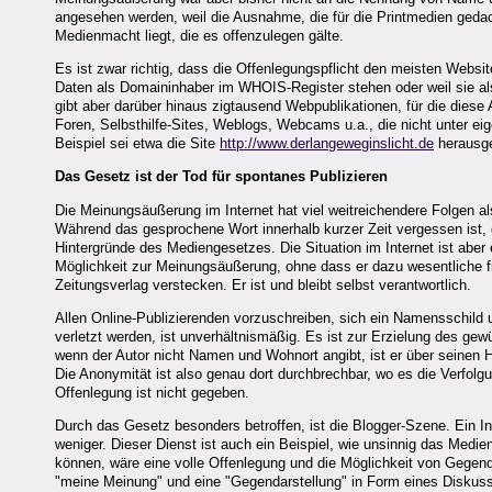
angesehen werden, weil die Ausnahme, die für die Printmedien gedacht
Medienmacht liegt, die es offenzulegen gälte.
Es ist zwar richtig, dass die Offenlegungspflicht den meisten Websit
Daten als Domaininhaber im WHOIS-Register stehen oder weil sie al
gibt aber darüber hinaus zigtausend Webpublikationen, für die diese
Foren, Selbsthilfe-Sites, Weblogs, Webcams u.a., die nicht unter e
Beispiel sei etwa die Site
http://www.derlangeweginslicht.de
herausge
Das Gesetz ist der Tod für spontanes Publizieren
Die Meinungsäußerung im Internet hat viel weitreichendere Folgen
Während das gesprochene Wort innerhalb kurzer Zeit vergessen ist, dau
Hintergründe des Mediengesetzes. Die Situation im Internet ist aber 
Möglichkeit zur Meinungsäußerung, ohne dass er dazu wesentliche fin
Zeitungsverlag verstecken. Er ist und bleibt selbst verantwortlich.
Allen Online-Publizierenden vorzuschreiben, sich ein Namensschild 
verletzt werden, ist unverhältnismäßig. Es ist zur Erzielung des ge
wenn der Autor nicht Namen und Wohnort angibt, ist er über seinen Ho
Die Anonymität ist also genau dort durchbrechbar, wo es die Verfolg
Offenlegung ist nicht gegeben.
Durch das Gesetz besonders betroffen, ist die Blogger-Szene. Ein 
weniger. Dieser Dienst ist auch ein Beispiel, wie unsinnig das Med
können, wäre eine volle Offenlegung und die Möglichkeit von Gegend
"meine Meinung" und eine "Gegendarstellung" in Form eines Diskuss