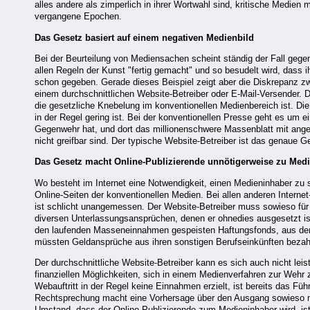
alles andere als zimperlich in ihrer Wortwahl sind, kritische Medie
vergangene Epochen.
Das Gesetz basiert auf einem negativen Medienbild
Bei der Beurteilung von Mediensachen scheint ständig der Fall gegen
allen Regeln der Kunst "fertig gemacht" und so besudelt wird, dass 
schon gegeben. Gerade dieses Beispiel zeigt aber die Diskrepanz z
einem durchschnittlichen Website-Betreiber oder E-Mail-Versender. De
die gesetzliche Knebelung im konventionellen Medienbereich ist. Die
in der Regel gering ist. Bei der konventionellen Presse geht es um 
Gegenwehr hat, und dort das millionenschwere Massenblatt mit anges
nicht greifbar sind. Der typische Website-Betreiber ist das genaue Ge
Das Gesetz macht Online-Publizierende unnötigerweise zu Med
Wo besteht im Internet eine Notwendigkeit, einen Medieninhaber zu
Online-Seiten der konventionellen Medien. Bei allen anderen Internet
ist schlicht unangemessen. Der Website-Betreiber muss sowieso für 
diversen Unterlassungsansprüchen, denen er ohnedies ausgesetzt ist,
den laufenden Masseneinnahmen gespeisten Haftungsfonds, aus dem 
müssten Geldansprüche aus ihren sonstigen Berufseinkünften bezah
Der durchschnittliche Website-Betreiber kann es sich auch nicht leis
finanziellen Möglichkeiten, sich in einem Medienverfahren zur Wehr
Webauftritt in der Regel keine Einnahmen erzielt, ist bereits das Fü
Rechtsprechung macht eine Vorhersage über den Ausgang sowieso mei
Umstand, dass der Online-Publizierende zum Medieninhaber wird, ist