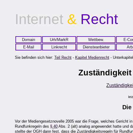
Internet
&
Recht
Domain
Urh/MarkR
Wettbew.
E-Co
E-Mail
Linkrecht
Diensteanbieter
Arb
Sie befinden sich hier:
Teil Recht
-
Kapitel Medienrecht
- Unterkapitel
Zuständigkeit
Zuständigkei
let
Di
Vor der Mediengesetznovelle 2005 war die Frage, welches Gericht in
Rundfunkregeln des
§ 40
Abs. 2 (alt) analog angewendet hatte und da
stellte der OGH dann fest, dass die Zuständigkeitsregeln für Rundf