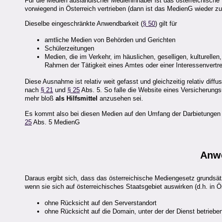
Für die Medien ausländischer Medieninhaber ist das österreichisch
vorwiegend in Österreich vertrieben (dann ist das MedienG wieder 
Dieselbe eingeschränkte Anwendbarkeit (
§ 50
) gilt für
amtliche Medien von Behörden und Gerichten
Schülerzeitungen
Medien, die im Verkehr, im häuslichen, geselligen, kulturelle
Rahmen der Tätigkeit eines Amtes oder einer Interessenvertret
Diese Ausnahme ist relativ weit gefasst und gleichzeitig relativ di
nach
§ 21
und
§ 25
Abs. 5. So falle die Website eines Versicherungs
mehr bloß
als Hilfsmittel
anzusehen sei.
Es kommt also bei diesen Medien auf den Umfang der Darbietungen a
25
Abs. 5 MedienG
Anw
Daraus ergibt sich, dass das österreichische Mediengesetz grundsätz
wenn sie sich auf österreichisches Staatsgebiet auswirken (d.h. in Ö
ohne Rücksicht auf den Serverstandort
ohne Rücksicht auf die Domain, unter der der Dienst betrieben