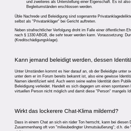
und zweiteres als Unterstellung einer Eigenschaft. Es ist al
Begleitumständen erschlossen werden.
Üble Nachrede und Beleidigung sind sogenannte Privatanklagedelikte
selbst als "Privatankläger" bei Gericht auftreten.
Neben strafrechtlicher Verfolgung droht im Falle einer öffentlichen 
nach § 1330 ABGB, die sehr teuer werden kann. Voraussetzung: Durc
(Kreditschädigungsklage).
Kann jemand beleidigt werden, dessen Identitä
Unter Umständen kommt es hier darauf an, ob der Beleidigte unter
unter dem er im Forum bereits bekannt ist, also eine gewisse Ident
Namen identifiziert wird. Auch wenn seine wahre Identität dem Publ
Beleidigung verleidet. Handelt es sich dagegen um einen spontanen 
virtuellen Person nicht möglich und damit diese "Person" mangels Iden
Wirkt das lockerere Chat-Klima mildernd?
Dass in einem Chat an sich ein rüder Ton herrscht, kann bei diesen
Zusammenhang oft von "milieubedingter Unmutsäußerung"; d.h. die Wo