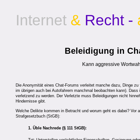
Internet
&
Recht -
Beleidigung in Ch
Kann aggressive Wortwahl
Die Anonymität eines Chat-Forums verleitet manche dazu, Dinge zu 
im übrigen auch bei Autofahrern manchmal beobachten kann). Dass i
verletzend zu werden. Der Verletzte muss Beleidigungen nicht hinn
Hindernisse gibt.
Welche Delikte kommen in Betracht und worum geht es dabei? Vor al
Strafgesetzbuch (StGB):
1. Üble Nachrede (§ 111 StGB):
Tat: Unterstellen verächtlicher Eigenschaften, Gesinnung ode