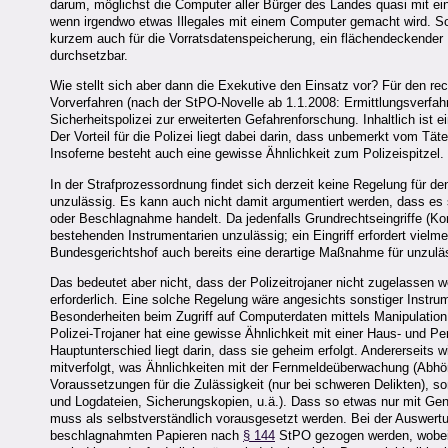
darum, möglichst die Computer aller Bürger des Landes quasi mit eine
wenn irgendwo etwas Illegales mit einem Computer gemacht wird. So e
kurzem auch für die Vorratsdatenspeicherung, ein flächendeckender P
durchsetzbar.
Wie stellt sich aber dann die Exekutive den Einsatz vor? Für den re
Vorverfahren (nach der StPO-Novelle ab 1.1.2008: Ermittlungsverf
Sicherheitspolizei zur erweiterten Gefahrenforschung. Inhaltlich is
Der Vorteil für die Polizei liegt dabei darin, dass unbemerkt vom Tä
Insoferne besteht auch eine gewisse Ähnlichkeit zum Polizeispitzel.
In der Strafprozessordnung findet sich derzeit keine Regelung für de
unzulässig. Es kann auch nicht damit argumentiert werden, dass e
oder Beschlagnahme handelt. Da jedenfalls Grundrechtseingriffe (Ko
bestehenden Instrumentarien unzulässig; ein Eingriff erfordert viel
Bundesgerichtshof auch bereits eine derartige Maßnahme für unzuläss
Das bedeutet aber nicht, dass der Polizeitrojaner nicht zugelassen w
erforderlich. Eine solche Regelung wäre angesichts sonstiger Instru
Besonderheiten beim Zugriff auf Computerdaten mittels Manipulati
Polizei-Trojaner hat eine gewisse Ähnlichkeit mit einer Haus- und 
Hauptunterschied liegt darin, dass sie geheim erfolgt. Anderersei
mitverfolgt, was Ähnlichkeiten mit der Fernmeldeüberwachung (Abhö
Voraussetzungen für die Zulässigkeit (nur bei schweren Delikten), 
und Logdateien, Sicherungskopien, u.ä.). Dass so etwas nur mit Gene
muss als selbstverständlich vorausgesetzt werden. Bei der Auswertu
beschlagnahmten Papieren nach
§ 144
StPO gezogen werden, wobei 