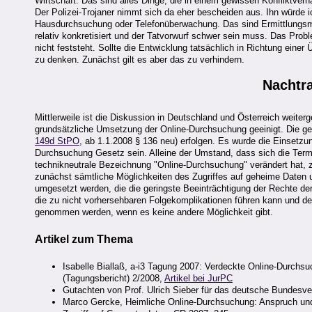
Wirtschaft: Das sind alles Dinge, die in einem gewissen Konfliktverh
Der Polizei-Trojaner nimmt sich da eher bescheiden aus. Ihn würde 
Hausdurchsuchung oder Telefonüberwachung. Das sind Ermittlungsme
relativ konkretisiert und der Tatvorwurf schwer sein muss. Das Probl
nicht feststeht. Sollte die Entwicklung tatsächlich in Richtung ein
zu denken. Zunächst gilt es aber das zu verhindern.
Nachtr
Mittlerweile ist die Diskussion in Deutschland und Österreich weiter
grundsätzliche Umsetzung der Online-Durchsuchung geeinigt. Die ge
149d StPO
, ab 1.1.2008 § 136 neu) erfolgen. Es wurde die Einsetz
Durchsuchung Gesetz sein. Alleine der Umstand, dass sich die Termi
technikneutrale Bezeichnung "Online-Durchsuchung" verändert hat, z
zunächst sämtliche Möglichkeiten des Zugriffes auf geheime Date
umgesetzt werden, die die geringste Beeinträchtigung der Rechte der 
die zu nicht vorhersehbaren Folgekomplikationen führen kann und der
genommen werden, wenn es keine andere Möglichkeit gibt.
Artikel zum Thema
Isabelle Biallaß, a-i3 Tagung 2007: Verdeckte Online-Durchsu
(Tagungsbericht) 2/2008,
Artikel bei JurPC
Gutachten von Prof. Ulrich Sieber für das deutsche Bundesv
Marco Gercke, Heimliche Online-Durchsuchung: Anspruch und 