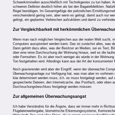
Schwerkriminellen ausschließlich mit Technikgenies zu tun haben. Au
schweren Delikten deutlich höher als bei den Bagatelldelikten. Natür
Regel bestätigen. Im Gesamtgefüge der polizeilichen Ermittlungsmet
verschwindend gering sein, aber wenn es gelingt, damit auch nur wen
gelingt, ein geplantes Verbrechen aufzuklären und damit zu verhinde
Zur Vergleichbarkeit mit herkömmlichen Überwachu
Wenn man nach möglichen Vergleichen aus der realen Welt sucht, m
Computers ausspioniert werden kann. Das ist zunächst alles, was der
Dann gehört dazu alles, was der Besitzer an Medien, sei es Text, Bil
über eine reine Durchsuchung der Wohnung hinaus, weil es die laufen
oder Fernsehen. Es ist aber noch weniger als würde in der Wohnung ei
Ton festgehalten wird. Allerdings kann aus der Art der konsumierten
Noch gravierender wird aber der Eingriff, wenn der überwachte Comp
Überwachungsanlage zur Verfügung hat, was man aber im vorhinein n
klar determiniert werden muss; d.h. es muss festgelegt werden, auf 
gespeicherte Dateien, den Internetcache, das Postfach, oder eben a
Durchsuchungsbeschluss festgelegt werden müssen.
Zur allgemeinen Überwachungsangst
Ich habe Verständnis für die Ängste, dass wir immer mehr in Richt
Flugdatenweitergabe, biometrische Erkennungssysteme, Kennzeichen