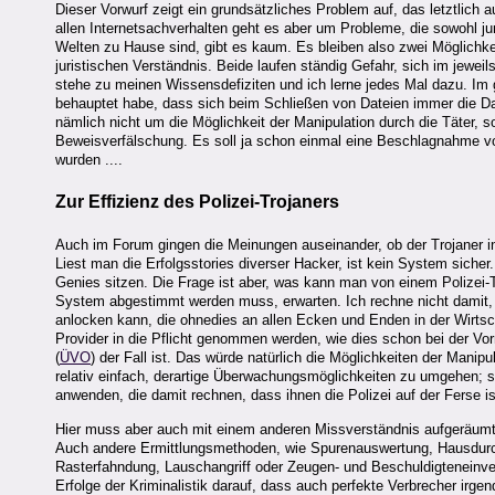
Dieser Vorwurf zeigt ein grundsätzliches Problem auf, das letztlich a
allen Internetsachverhalten geht es aber um Probleme, die sowohl j
Welten zu Hause sind, gibt es kaum. Es bleiben also zwei Möglichk
juristischen Verständnis. Beide laufen ständig Gefahr, sich im jewei
stehe zu meinen Wissensdefiziten und ich lerne jedes Mal dazu. Im ge
behauptet habe, dass sich beim Schließen von Dateien immer die Da
nämlich nicht um die Möglichkeit der Manipulation durch die Täter, s
Beweisverfälschung. Es soll ja schon einmal eine Beschlagnahme vo
wurden ....
Zur Effizienz des Polizei-Trojaners
Auch im Forum gingen die Meinungen auseinander, ob der Trojaner in
Liest man die Erfolgsstories diverser Hacker, ist kein System sicher
Genies sitzen. Die Frage ist aber, was kann man von einem Polizei-T
System abgestimmt werden muss, erwarten. Ich rechne nicht damit, da
anlocken kann, die ohnedies an allen Ecken und Enden in der Wirtsch
Provider in die Pflicht genommen werden, wie dies schon bei der Vo
(
ÜVO
) der Fall ist. Das würde natürlich die Möglichkeiten der Manip
relativ einfach, derartige Überwachungsmöglichkeiten zu umgehen; 
anwenden, die damit rechnen, dass ihnen die Polizei auf der Ferse is
Hier muss aber auch mit einem anderen Missverständnis aufgeräumt w
Auch andere Ermittlungsmethoden, wie Spurenauswertung, Hausdur
Rasterfahndung, Lauschangriff oder Zeugen- und Beschuldigteneinver
Erfolge der Kriminalistik darauf, dass auch perfekte Verbrecher irge