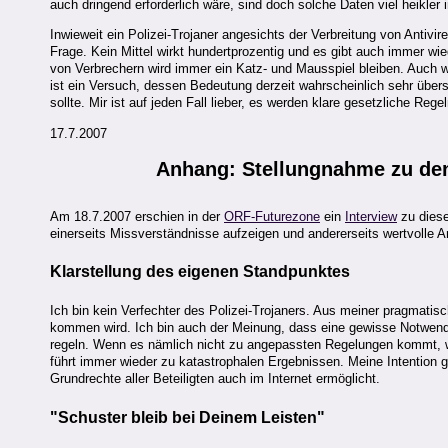
auch dringend erforderlich wäre, sind doch solche Daten viel heikler
Inwieweit ein Polizei-Trojaner angesichts der Verbreitung von Antiv
Frage. Kein Mittel wirkt hundertprozentig und es gibt auch immer w
von Verbrechern wird immer ein Katz- und Mausspiel bleiben. Auch 
ist ein Versuch, dessen Bedeutung derzeit wahrscheinlich sehr übers
sollte. Mir ist auf jeden Fall lieber, es werden klare gesetzliche Reg
17.7.2007
Anhang: Stellungnahme zu den
Am 18.7.2007 erschien in der
ORF-Futurezone
ein
Interview
zu diese
einerseits Missverständnisse aufzeigen und andererseits wertvolle
Klarstellung des eigenen Standpunktes
Ich bin kein Verfechter des Polizei-Trojaners. Aus meiner pragmatis
kommen wird. Ich bin auch der Meinung, dass eine gewisse Notwend
regeln. Wenn es nämlich nicht zu angepassten Regelungen kommt, 
führt immer wieder zu katastrophalen Ergebnissen. Meine Intention g
Grundrechte aller Beteiligten auch im Internet ermöglicht.
"Schuster bleib bei Deinem Leisten"