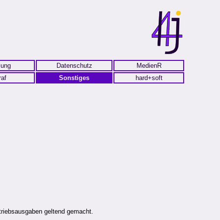
lung
Datenschutz
MedienR
raf
Sonstiges
hard+soft
etriebsausgaben geltend gemacht.