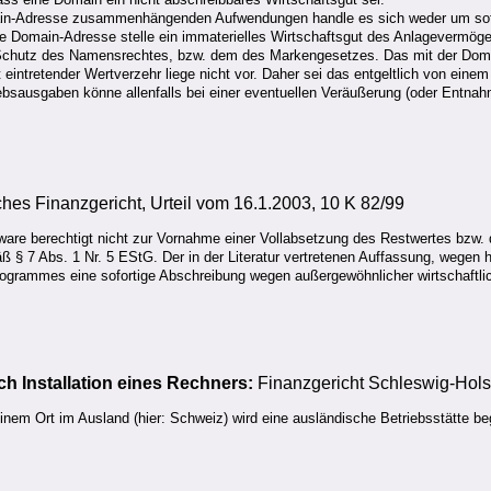
omain-Adresse zusammenhängenden Aufwendungen handle es sich weder um so
ie Domain-Adresse stelle ein immaterielles Wirtschaftsgut des Anlagevermög
dem Schutz des Namensrechtes, bzw. dem des Markengesetzes. Das mit der Do
t eintretender Wertverzehr liege nicht vor. Daher sei das entgeltlich von ein
ebsausgaben könne allenfalls bei einer eventuellen Veräußerung (oder Entnah
es Finanzgericht, Urteil vom 16.1.2003, 10 K 82/99
ware berechtigt nicht zur Vornahme einer Vollabsetzung des Restwertes bzw
 § 7 Abs. 1 Nr. 5 EStG. Der in der Literatur vertretenen Auffassung, wegen h
grammes eine sofortige Abschreibung wegen außergewöhnlicher wirtschaftlic
h Installation eines Rechners:
Finanzgericht Schleswig-Holste
einem Ort im Ausland (hier: Schweiz) wird eine ausländische Betriebsstätte b