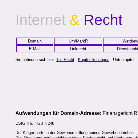
Internet
&
Recht
Domain
Urh/MarkR
Wettbew
E-Mail
Linkrecht
Diensteanbi
Sie befinden sich hier:
Teil Recht
-
Kapitel Sonstiges
- Unterkapitel:
Aufwendungen für Domain-Adresse:
Finanzgericht R
EStG § 5, HGB § 248
Der Kläger hatte in der Gewinnermittlung seines Gewerbebetriebes 
Das Finanzamt berücksichtigte diese Kosten nicht und führte aus, d