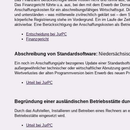
Das Finanzgericht führte u.a. aus, bei den mit dem Erwerb der D
Anschaffungskosten für ein abschreibungsfähiges Wirtschaftsgut. D
und unterständen – was mittlerweile zivilrechtlich geklärt sei – 
körperliche Registrierung stehe im Vordergrund. Ein im Laufe der Zei
aktivierbar. Eine Berücksichtigung der Anschaffungskosten als Betri
Entscheidung bei JurPC
Finanzgericht
Abschreibung von Standardsoftware:
Niedersächsisch
Ein noch im Anschaffungsjahr bezogenes Update einer Standardsoft
außergewöhnlicher technischer oder wirtschaftlicher Abnutzung gemäß
Wertverlustes der alten Programmversion beim Erwerb des neuen Pro
Urteil bei JurPC
Begründung einer ausländischen Betriebsstätte durc
Durch das Aufstellen, Installieren und Betreiben eines Rechners an 
Betriebsstätte eingesetzt wird.
Urteil bei JurPC