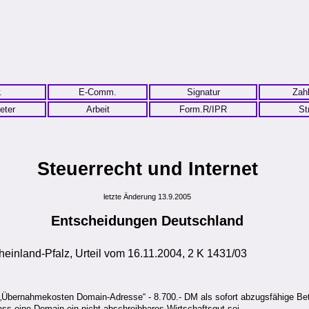
.
E-Comm.
Signatur
Zah
eter
Arbeit
Form.R/IPR
St
Steuerrecht und Internet
letzte Änderung 13.9.2005
Entscheidungen Deutschland
heinland-Pfalz, Urteil vom 16.11.2004, 2 K 1431/03
- „Übernahmekosten Domain-Adresse“ - 8.700.- DM als sofort abzugsfähige B
ass eine Domain ein nicht abschreibbares Wirtschaftsgut sei.