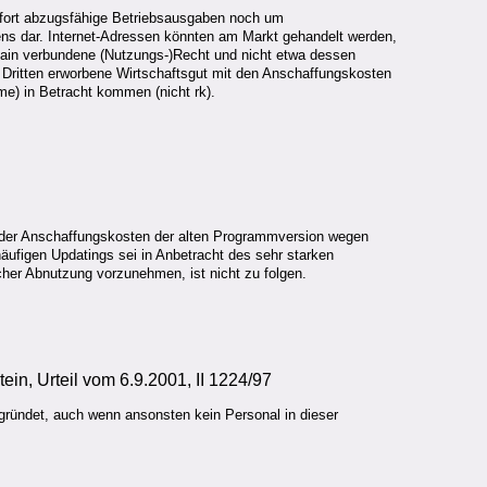
fort abzugsfähige Betriebsausgaben noch um
ens dar. Internet-Adressen könnten am Markt gehandelt werden,
main verbundene (Nutzungs-)Recht und nicht etwa dessen
em Dritten erworbene Wirtschaftsgut mit den Anschaffungskosten
me) in Betracht kommen (nicht rk).
. der Anschaffungskosten der alten Programmversion wegen
äufigen Updatings sei in Anbetracht des sehr starken
her Abnutzung vorzunehmen, ist nicht zu folgen.
in, Urteil vom 6.9.2001, II 1224/97
egründet, auch wenn ansonsten kein Personal in dieser