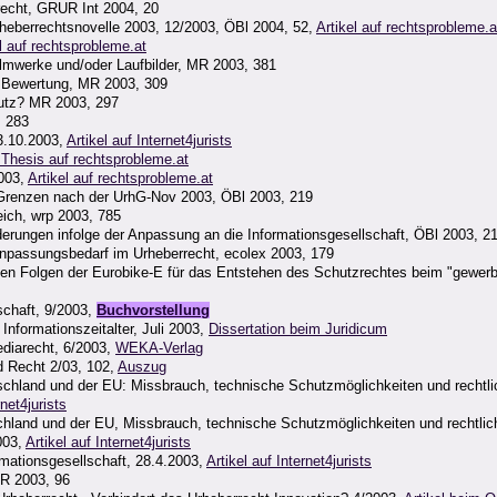
recht, GRUR Int 2004, 20
rheberrechtsnovelle 2003, 12/2003, ÖBl 2004, 52,
Artikel auf rechtsprobleme.a
l auf rechtsprobleme.at
ilmwerke und/oder Laufbilder, MR 2003, 381
e Bewertung, MR 2003, 309
hutz? MR 2003, 297
, 283
3.10.2003,
Artikel auf Internet4jurists
Thesis auf rechtsprobleme.at
2003,
Artikel auf rechtsprobleme.at
d Grenzen nach der UrhG-Nov 2003, ÖBl 2003, 219
ich, wrp 2003, 785
derungen infolge der Anpassung an die Informationsgesellschaft, ÖBl 2003, 2
Anpassungsbedarf im Urheberrecht, ecolex 2003, 179
Zu den Folgen der Eurobike-E für das Entstehen des Schutzrechtes beim "gewer
schaft, 9/2003,
Buchvorstellung
nformationszeitalter, Juli 2003,
Dissertation beim Juridicum
diarecht, 6/2003,
WEKA-Verlag
d Recht 2/03, 102,
Auszug
tschland und der EU: Missbrauch, technische Schutzmöglichkeiten und rechtli
rnet4jurists
schland und der EU, Missbrauch, technische Schutzmöglichkeiten und rechtlich
003,
Artikel auf Internet4jurists
mationsgesellschaft, 28.4.2003,
Artikel auf Internet4jurists
R 2003, 96