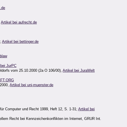
t.de
,
Artikel bei aufrecht.de
I;
Artikel bei bettinger.de
eblaw
l bei JurPC
eldorfs vom 25.10.2000 (2a O 106/00),
Artikel bei JuraWelt
AFT.ORG
/2000,
Artikel bei uni-muenster.de
 für Computer und Recht 1999, Heft 12, S. 1-31;
Artikel bei
riellem Recht bei Kennzeichenkonflikten im Internet, GRUR Int.