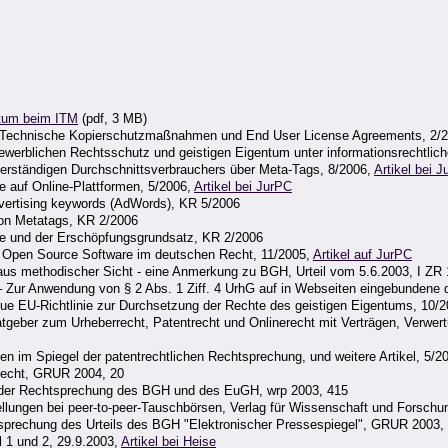
tum beim ITM
(pdf, 3 MB)
- Technische Kopierschutzmaßnahmen und End User License Agreements, 2/
ewerblichen Rechtsschutz und geistigen Eigentum unter informationsrechtlic
erständigen Durchschnittsverbrauchers über Meta-Tags, 8/2006,
Artikel bei 
e auf Online-Plattformen, 5/2006,
Artikel bei JurPC
vertising keywords (AdWords), KR 5/2006
von Metatags, KR 2/2006
re und der Erschöpfungsgrundsatz, KR 2/2006
on Open Source Software im deutschen Recht, 11/2005,
Artikel auf JurPC
t aus methodischer Sicht - eine Anmerkung zu BGH, Urteil vom 5.6.2003, I Z
r Anwendung von § 2 Abs. 1 Ziff. 4 UrhG auf in Webseiten eingebundene dig
Neue EU-Richtlinie zur Durchsetzung der Rechte des geistigen Eigentums, 10/
Ratgeber zum Urheberrecht, Patentrecht und Onlinerecht mit Verträgen, Ver
en im Spiegel der patentrechtlichen Rechtsprechung, und weitere Artikel, 5/2
erecht, GRUR 2004, 20
in der Rechtsprechung des BGH und des EuGH, wrp 2003, 415
ellungen bei peer-to-peer-Tauschbörsen, Verlag für Wissenschaft und Forschu
sprechung des Urteils des BGH "Elektronischer Pressespiegel", GRUR 2003,
l 1 und 2, 29.9.2003,
Artikel bei Heise