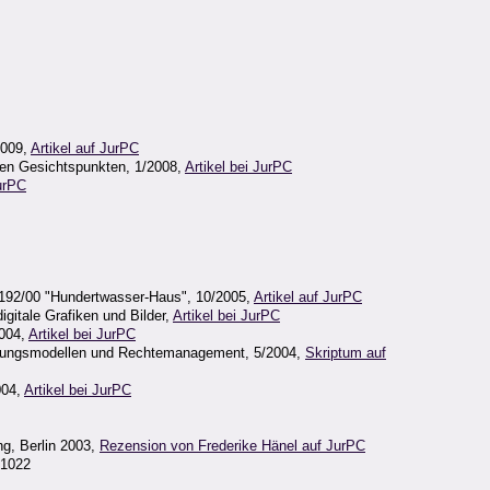
2009,
Artikel auf JurPC
hen Gesichtspunkten, 1/2008,
Artikel bei JurPC
JurPC
R 192/00 "Hundertwasser-Haus", 10/2005,
Artikel auf JurPC
itale Grafiken und Bilder,
Artikel bei JurPC
2004,
Artikel bei JurPC
wertungsmodellen und Rechtemanagement, 5/2004,
Skriptum auf
004,
Artikel bei JurPC
ng, Berlin 2003,
Rezension von Frederike Hänel auf JurPC
 1022