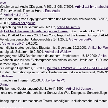
Heise
zmaßnahmen auf Audio-CDs gem. § 303a StGB, 7/2003,
Artikel auf hrr-strafrech
 DLF-Interview mit Thomas Hören,
Real Audio
02,
Artikel auf JurPC
lichen Bedeutung von Copyrightvermerken und Markenschutzhinweisen, 2/2002
 2/2002,
Artikel bei gew.de
besprechung der Uni Sarbrücken, 1/2002,
online bei remus
igkeit bei Urheberrechtsverletzungen im Internet
, Diss. Saarbrücken 2001
ss Right", ALAI Congress 2001 New York, Report of the German Group of ALA
Verletzung deutschen Urheberrechts? 14.1.2001,
Artikel bei JurPC
t,
Artikel in JurPC
, 5.6.2001
Auch digitalisiertes geistiges Eigentum ist Eigentum, 19.2.2001,
Artikel bei W
s digitale Zeitalter, 19.2.2001,
Artikel bei Weblaw
bertragung von MP3-Dateien nach deutschem Urheberrecht, 18.12.2000,
Artike
Zwischenbilanz zu den Explorerprozessen anlässlich des Urteils des LG Düss
 Betrachtung? CR 2000, 448
es Geistigen Eigentums, 10/2000,
Beitrag auf WWW.WISSENSGESELLSCH
t in der Informationsgesellschaft - Überlegungen und Zwischenstand, MMR 9
ni Koblenz
intmedien im Internet, 5/2000,
Artikel bei JurPC
 Online
 Risiken und Gestaltungsmöglichkeiten", 1999,
Artikel bei Jurawelt
htlicher und wettbewerbsrechtlicher Schutz des Web-Designers, Sonderbeilage
Überlegungen zu internationaler Tatortzuständigkeit, Kollisionsrecht und mate