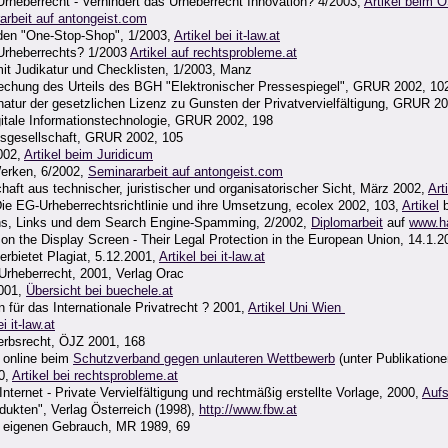
rheberrecht - Verhindert das Urheberrecht Innovation? 4/2003,
Artikel beim 
arbeit auf antongeist.com
 den "One-Stop-Shop", 1/2003,
Artikel bei it-law.at
Urheberrechts? 1/2003
Artikel auf rechtsprobleme.at
t Judikatur und Checklisten, 1/2003, Manz
echung des Urteils des BGH "Elektronischer Pressespiegel", GRUR 2002, 10
natur der gesetzlichen Lizenz zu Gunsten der Privatvervielfältigung, GRUR 2
gitale Informationstechnologie, GRUR 2002, 198
onsgesellschaft, GRUR 2002, 105
002,
Artikel beim Juridicum
Werken, 6/2002,
Seminararbeit auf antongeist.com
haft aus technischer, juristischer und organisatorischer Sicht, März 2002,
Art
Die EG-Urheberrechtsrichtlinie und ihre Umsetzung, ecolex 2002, 103,
Artikel
b
ins, Links und dem Search Engine-Spamming, 2/2002,
Diplomarbeit
auf
www.ha
on the Display Screen - Their Legal Protection in the European Union, 14.1.
rbietet Plagiat, 5.12.2001,
Artikel bei it-law.at
 Urheberrecht, 2001, Verlag Orac
2001,
Übersicht bei buechele.at
ür das Internationale Privatrecht ? 2001,
Artikel Uni Wien
i it-law.at
erbsrecht, ÖJZ 2001, 168
, online beim
Schutzverband gegen unlauteren Wettbewerb
(unter Publikatione
0,
Artikel bei rechtsprobleme.at
net - Private Vervielfältigung und rechtmäßig erstellte Vorlage, 2000,
Aufs
dukten", Verlag Österreich (1998),
http://www.fbw.at
um eigenen Gebrauch, MR 1989, 69