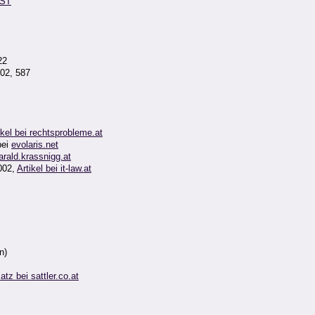
OST
22
002, 587
ikel bei rechtsprobleme.at
ei
evolaris.net
rald.krassnigg.at
2002,
Artikel bei it-law.at
n)
atz bei sattler.co.at