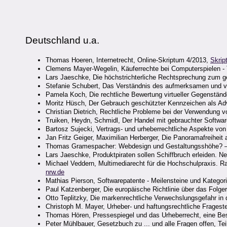
Deutschland u.a.
Thomas Hoeren, Internetrecht, Online-Skriptum 4/2013,
Skrip
Clemens Mayer-Wegelin, Käuferrechte bei Computerspielen 
Lars Jaeschke, Die höchstrichterliche Rechtsprechung zum g
Stefanie Schubert, Das Verständnis des aufmerksamen und v
Pamela Koch, Die rechtliche Bewertung virtueller Gegenständ
Moritz Hüsch, Der Gebrauch geschützter Kennzeichen als Ad
Christian Dietrich, Rechtliche Probleme bei der Verwendung 
Truiken, Heydn, Schmidl, Der Handel mit gebrauchter Softwa
Bartosz Sujecki, Vertrags- und urheberrechtliche Aspekte v
Jan Fritz Geiger, Maximilian Herberger, Die Panoramafreihei
Thomas Gramespacher: Webdesign und Gestaltungsshöhe? – Zu
Lars Jaeschke, Produktpiraten sollen Schiffbruch erleiden. 
Michael Veddern, Multimediarecht für die Hochschulpraxis. 
nrw.de
Mathias Pierson, Softwarepatente - Meilensteine und Kategori
Paul Katzenberger, Die europäische Richtlinie über das Folg
Otto Teplitzky, Die markenrechtliche Verwechslungsgefahr 
Christoph M. Mayer, Urheber- und haftungsrechtliche Fragest
Thomas Hören, Pressespiegel und das Urheberrecht, eine Be
Peter Mühlbauer, Gesetzbuch zu ... und alle Fragen offen, Tei