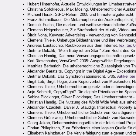
Hubert Hinterhofer, Aktuelle Entwicklungen im Urheberstrafve
Christina Sofokleous, Max Mosing, Urheberrechtlicher Ausku
Michael Horak, StPO-Reform 2008 und Immaterialgüterrecht, 
Franz Schmidbauer, Die Metamorphose der Auskunftspflicht,
Dominik Fuchs, Die marken- und wettbewerbsrechtliche Zuläs
Clemens Heigenhauser, Zur Strafbarkeit der Musik, Video- und
Birgit Noha, Keyword Advertising - Verwendung von Kennzeic
Clemens Thiele, Unbefugte Bildaufnahme und ihre Verbreitung
Andreas Eustacchio, Raubkopien aus dem Internet,
lex:itec 
Dietmar Dokalik, "Mein Baby ist ein Star!" Zum Recht des K
Christian Handig, Das neue Verwertungsgesellschaftengesetz
Karl Riesenhuber, VerwGesG 2005: Ausgewählte Regelungen i
Matthias Berberich, Die urheberrechtliche Zulässigkeit von 
Alexander Baratsits, Copyright in the Digital Age – Exception
Dietmar Dokalik, Das Synchronisationsrecht, 5/05,
Artikel be
Birgit Leb, Birgit Heger, Zum Kopierverbot von Musiknoten, 
Clemens Thiele, Urheberrechte an gesetz- oder sittenwidrige
Anja Schmidt, Copy=Right? Die digitale Privatkopie im Spa
Sabine Plöckinger, Oliver Plöckinger, Das Urheberstrafrecht 
Christian Handig, Die Nutzung des World Wide Web aus urheb
Alexander Czadilek, Daniel J. Staudigl, Intellectual Property
Clemens Thiele, Urheberrechtlicher Schutz von Kunstfiguren 
Clemens Grünzweig, Urheberrechtlicher Schutz von Bauwerke
Georg Jakob, Deharmonisierungseffekte der Intellectual Prope
Florian Philapitsch, Zum Erfordernis einer legalen Quelle für 
Elisabeth Kainzbauer, Die Vervielfältigung zum eigenen und