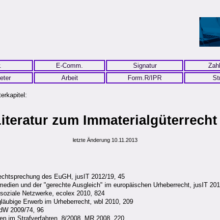
.
E-Comm.
Signatur
Zah
eter
Arbeit
Form.R/IPR
St
erkapitel:
iteratur zum Immaterialgüterrecht
letzte Änderung 10.11.2013
r Rechtsprechung des EuGH, jusIT 2012/19, 45
edien und der "gerechte Ausgleich" im europäischen Urheberrecht, jusIT 201
& soziale Netzwerke, ecolex 2010, 824
gläubige Erwerb im Urheberrecht, wbl 2010, 209
dW 2009/74, 96
n im Strafverfahren, 8/2008, MR 2008, 220