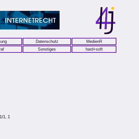
lung
Datenschutz
MedienR
raf
Sonstiges
hard+soft
1/1, 1