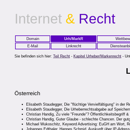
Internet
&
Recht
Domain
Urh/MarkR
Wettbew
E-Mail
Linkrecht
Diensteanbi
Sie befinden sich hier:
Teil Recht
-
Kapitel Urheber/Markenrecht
- Unt
L
Österreich
Elisabeth Staudegger, Die "flüchtige Vervielfältigung" in de
Elisabeth Staudegger, Die Urheberrechtsabgabe auf Speicherm
Christian Handig, Zu viele "Freunde"? Öffentlichkeitsbegriff 
Christian Handig, Guter Glaube - schlechte Chancen. Der gut
Michael Wukoschitz, Keyword Advertising: EuGH am Wort, R
Johannes Edthaler, Hannes Schmid, Auskunft über IP-Adresse