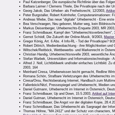
Paul Katzenberger, Die europäische Richtlinie über das Folge
Barbara Laimer / Clemens Thiele, Die Privatkopie nach der U
Georg Jakob, Das Urheber- als Freiheitsrecht, 12/2003,
Artike
Peter Burgstaller, Robert Kolmhofer, Computeranimationen: F
Andreas Wiebe, Das neue "digitale" Urheberrecht - Eine erst
Bea Verschraegen, Neu geboren, Mutter weg, kein Bildnissc
Markus Deisenberger, Urheberrechts-Enquete 2003, MR 2003
Franz Schmidbauer, Kampf den "Urheberrechtsverbrechern", 
Gernot Schödl, Die Zukunft der Online-Musik, 9/2003,
Master 
Gregor König, Art. 6 Abs. 4 Info-RL - Tod der Privatkopie? 9/
Robert Dittrich, Medienbeobachtung - ihre Möglichkeiten un
Wiltschek/Reitböck, Wettbewerbs- und Markenrecht in Österre
Christian Handig, Urheberrechtsnovelle 2003, wesentliche Än
Stefan Warbek, Universitäten und Informationstechnologie - 
Alfred J. Noll, Lichtbildwerk und/oder einfaches Lichtbild. 
2003, 164
Meinhard Ciresa, Urheberwissen leicht gemacht, Redline Wirt
Romana Schön, Strafbare Verletzungen des Urheberrechts im I
Ciresa/Orou, Rechtsberatung Internet, Handbuch zum Multime
Fallenböck/Nitzl, Pressespiegel und Urheberrecht, Medien un
Daniel Gutmann, Urheberrecht im Internet in Österreich, Deu
Franz Schmidbauer, Up and Down, 15.5.2003,
Artikel auf Inte
Daniel Gutman, Urheberrecht im Internet in Österreich, Deut
Franz Schmidbauer, Die Angst vor der digitalen Kopie, 28.4.2
Franz Schmidbauer, Das Urheberrecht als Sargnagel der Infor
Thomas Höhne, "MA 2412" und der Schutz von characters, M