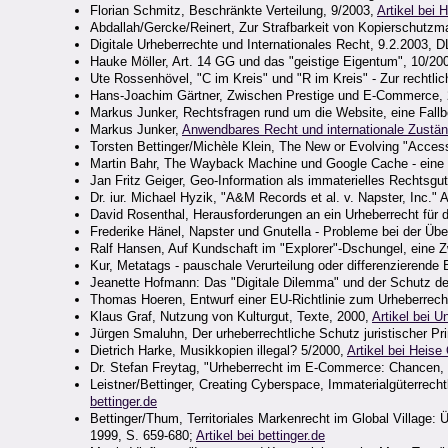
Florian Schmitz, Beschränkte Verteilung, 9/2003,
Artikel bei 
Abdallah/Gercke/Reinert, Zur Strafbarkeit von Kopierschut
Digitale Urheberrechte und Internationales Recht, 9.2.2003,
Hauke Möller, Art. 14 GG und das "geistige Eigentum", 10/20
Ute Rossenhövel, "C im Kreis" und "R im Kreis" - Zur recht
Hans-Joachim Gärtner, Zwischen Prestige und E-Commerce,
Markus Junker, Rechtsfragen rund um die Website, eine Fall
Markus Junker,
Anwendbares Recht und internationale Zuständ
Torsten Bettinger/Michèle Klein, The New or Evolving "Acce
Martin Bahr, The Wayback Machine und Google Cache - eine 
Jan Fritz Geiger, Geo-Information als immaterielles Rechtsgu
Dr. iur. Michael Hyzik, "A&M Records et al. v. Napster, Inc." 
David Rosenthal, Herausforderungen an ein Urheberrecht für da
Frederike Hänel, Napster und Gnutella - Probleme bei der Ü
Ralf Hansen, Auf Kundschaft im "Explorer"-Dschungel, eine 
Kur, Metatags - pauschale Verurteilung oder differenzierende
Jeanette Hofmann: Das "Digitale Dilemma" und der Schutz d
Thomas Hoeren, Entwurf einer EU-Richtlinie zum Urheberrech
Klaus Graf, Nutzung von Kulturgut, Texte, 2000,
Artikel bei U
Jürgen Smaluhn, Der urheberrechtliche Schutz juristischer Pr
Dietrich Harke, Musikkopien illegal? 5/2000,
Artikel bei Heise
Dr. Stefan Freytag, "Urheberrecht im E-Commerce: Chancen,
Leistner/Bettinger, Creating Cyberspace, Immaterialgüterrec
bettinger.de
Bettinger/Thum, Territoriales Markenrecht im Global Village: 
1999, S. 659-680;
Artikel bei bettinger.de