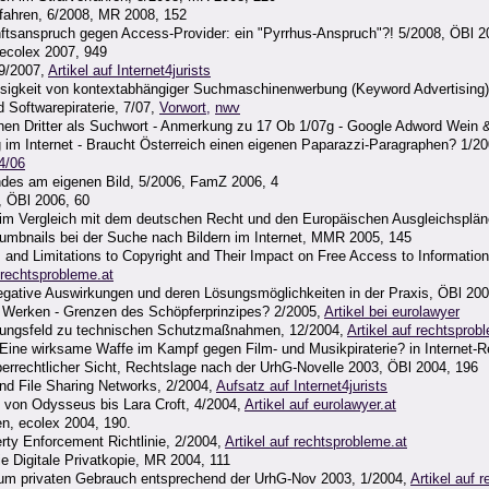
rfahren, 6/2008, MR 2008, 152
nftsanspruch gegen Access-Provider: ein "Pyrrhus-Anspruch"?! 5/2008, ÖBl 2
ecolex 2007, 949
 9/2007,
Artikel auf Internet4jurists
sigkeit von kontextabhängiger Suchmaschinenwerbung (Keyword Advertising)
 Softwarepiraterie, 7/07,
Vorwort,
nwv
hen Dritter als Suchwort - Anmerkung zu 17 Ob 1/07g - Google Adword Wein &
 im Internet - Braucht Österreich einen eigenen Paparazzi-Paragraphen? 1/2
04/06
indes am eigenen Bild, 5/2006, FamZ 2006, 4
, ÖBl 2006, 60
m Vergleich mit dem deutschen Recht und den Europäischen Ausgleichsplän
Thumbnails bei der Suche nach Bildern im Internet, MMR 2005, 145
s and Limitations to Copyright and Their Impact on Free Access to Informatio
i rechtsprobleme.at
Negative Auswirkungen und deren Lösungsmöglichkeiten in der Praxis, ÖBl 200
n Werken - Grenzen des Schöpferprinzipes? 2/2005,
Artikel bei eurolawyer
nnungsfeld zu technischen Schutzmaßnahmen, 12/2004,
Artikel auf rechtsprob
- Eine wirksame Waffe im Kampf gegen Film- und Musikpiraterie? in Internet-
errechtlicher Sicht, Rechtslage nach der UrhG-Novelle 2003, ÖBl 2004, 196
 and File Sharing Networks, 2/2004,
Aufsatz auf Internet4jurists
- von Odysseus bis Lara Croft, 4/2004,
Artikel auf eurolawyer.at
n, ecolex 2004, 190.
rty Enforcement Richtlinie, 2/2004,
Artikel auf rechtsprobleme.at
die Digitale Privatkopie, MR 2004, 111
 zum privaten Gebrauch entsprechend der UrhG-Nov 2003, 1/2004,
Artikel auf 