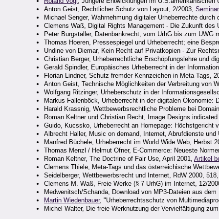
Roland Vogl
, Jüngere Entwicklungen im U.S.amerikanischen U
Anton Geist, Rechtlicher Schutz von Layout, 2/2003,
Seminar
Michael Senger, Wahrnehmung digitaler Urheberrechte durch
Clemens Waß, Digital Rights Management - Die Zukunft des 
Peter Burgstaller, Datenbankrecht, vom UrhG bis zum UWG mi
Thomas Hoeren, Pressespiegel und Urheberrecht; eine Bespr
Undine von Diemar, Kein Recht auf Privatkopien - Zur Rechts
Christian Berger, Urheberrechtliche Erschöpfungslehre und di
Gerald Spindler, Europäisches Urheberrecht in der Informati
Florian Lindner, Schutz fremder Kennzeichen in Meta-Tags, 2
Anton Geist, Technische Möglichkeiten der Verbreitung von 
Wolfgang Ritzinger, Urheberschutz in der Informationsgesellsc
Markus Fallenböck, Urheberrecht in der digitalen Ökonomie: 
Harald Krassnig, Wettbewerbsrechtliche Probleme bei Doma
Roman Keltner und Christian Recht, Image Designs indicated 
Guido, Kucssko, Urheberrecht an Homepage: Höchstgericht ve
Albrecht Haller, Music on demand, Internet, Abrufdienste und
Manfred Büchele, Urheberrecht im World Wide Web, Herbst 
Thomas Menzl / Helmut Ofner, E-Commerce: Neueste Normen f
Roman Keltner, The Doctrine of Fair Use, April 2001,
Artikel be
Clemens Thiele, Meta-Tags und das österreichische Wettbew
Seidelberger, Wettbewerbsrecht und Internet, RdW 2000, 518
Clemens M. Waß, Freie Werke (§ 7 UrhG) im Internet, 12/200
Medwenitsch/Schanda, Download von MP3-Dateien aus dem Inter
Martin Wiedenbauer
, "Urheberrechtsschutz von Multimediapro
Michel Walter, Die freie Werknutzung der Vervielfältigung z