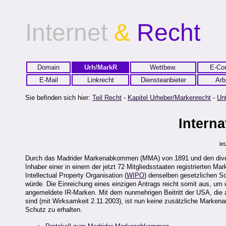
Internet
&
Recht
Domain
Urh/MarkR
Wettbew.
E-Co
E-Mail
Linkrecht
Diensteanbieter
Arb
Sie befinden sich hier:
Teil Recht
-
Kapitel Urheber/Markenrecht
-
Un
Intern
le
Durch das Madrider Markenabkommen (MMA) von 1891 und den divers
Inhaber einer in einem der jetzt 72 Mitgliedsstaaten registrierten Ma
Intellectual Property Organisation (
WIPO
) denselben gesetzlichen Sc
würde. Die Einreichung eines einzigen Antrags reicht somit aus, um
angemeldete IR-Marken. Mit dem nunmehrigen Beitritt der USA, di
sind (mit Wirksamkeit 2.11.2003), ist nun keine zusätzliche Marke
Schutz zu erhalten.