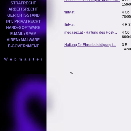
Schadenersatz wegen Auskunftsv...
4 Ob
STRAFRECHT
159/
ARBEITSRECHT
flirty.at
4 Ob
GERICHTSSTAND
78/0
INT. PRIVATRECHT
flirty.at
4 R 3
HARD+SOFTWARE
megasex.at - Haftung des Host-...
4 Ob
E-MAIL+SPAM
66/04
VIREN+MALWARE
Haftung für Ehrenbeleidigung i...
3 R
E-GOVERNMENT
142/
W e b m a s t e r
«