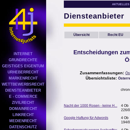
AKTUELLES
Diensteanbieter
Übersicht
Recht EU
Entscheidungen zum
INTERNET
Ö
GRUNDRECHTE
GEISTIGES EIGENTUM
URHEBERRECHT
Zusammenfassungen:
Ös
Übersichtsliste:
MARKENRECHT
Österr
WETTBEWERBSRECHT
chron
DIENSTEANBIETER
E - COMMERCE
ZIVILRECHT
Nacht der 1000 Rosen - keine H...
4 Ob
DOMAINRECHT
226/
LINKRECHT
Google Haftung für Adwords
4 Ob
MEDIENRECHT
194/
DATENSCHUTZ