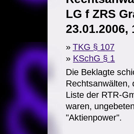
LG f ZRS Gr
23.01.2006, 
»
TKG § 107
»
KSchG § 1
Die Beklagte sch
Rechtsanwälten, d
Liste der RTR-G
waren, ungebeten
"Aktienpower".