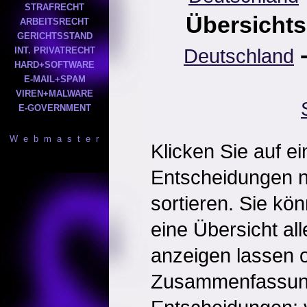
STRAFRECHT
Übersichts
ARBEITSRECHT
GERICHTSSTAND
Deutschland
INT. PRIVATRECHT
HARD+SOFTWARE
E-MAIL+SPAM
VIREN+MALWARE
E-GOVERNMENT
W e b m a s t e r
Klicken Sie auf e
Entscheidungen 
sortieren. Sie kö
eine Übersicht al
anzeigen lassen o
Zusammenfassun