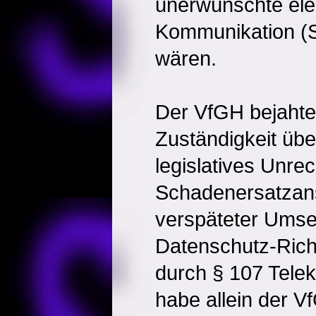
unerwünschte ele
Kommunikation (S
wären.
Der VfGH bejahte
Zuständigkeit übe
legislatives Unre
Schadenersatzan
verspäteter Umse
Datenschutz-Rich
durch § 107 Tel
habe allein der V