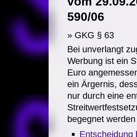
vom 29.09.2
590/06
» GKG § 63
Bei unverlangt zu
Werbung ist ein S
Euro angemessen.
ein Ärgernis, des
nur durch eine e
Streitwertfestse
begegnet werden
Entscheidung 