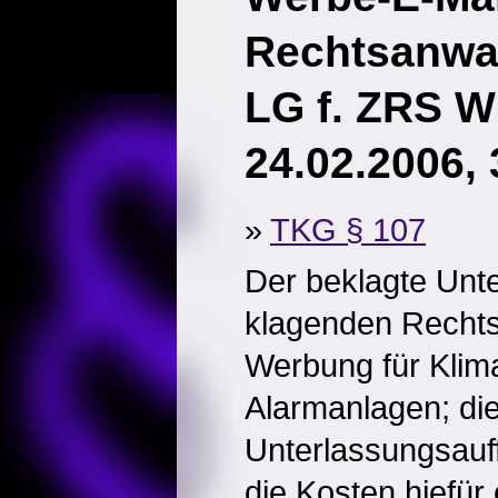
Rechtsanwa
LG f. ZRS W
24.02.2006, 
»
TKG § 107
Der beklagte Unt
klagenden Rechts
Werbung für Klim
Alarmanlagen; die
Unterlassungsauf
die Kosten hiefür 