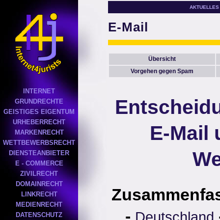
AKTUELLES
E-Mail
Übersicht
Vorgehen gegen Spam
INTERNET
Entscheid
GRUNDRECHTE
GEISTIGES EIGENTUM
URHEBERRECHT
E-Mail 
MARKENRECHT
WETTBEWERBSRECHT
We
DIENSTEANBIETER
E - COMMERCE
ZIVILRECHT
DOMAINRECHT
Zusammenfa
LINKRECHT
MEDIENRECHT
-
Deutschland
DATENSCHUTZ