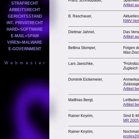
Franz Schmidbauer,
Spamverb
STRAFRECHT
Artikel au
ARBEITSRECHT
GERICHTSSTAND
B. Raschauer,
Aktuelle
NWV-Ver
INT. PRIVATRECHT
HARD+SOFTWARE
Dietmar Jahnel,
Das Vers
E-MAIL+SPAM
Artikel au
VIREN+MALWARE
Bettina Stomper,
Folgen d
E-GOVERNMENT
Was Discl
W e b m a s t e r
Lars Jaeschke,
"Frühstü
Zugleich
Dominik Eickemeier,
Anmerkun
Zulässigk
Artikel b
Matthias Bergt,
Leitfaden
Artikel b
Rainer Knyrim,
Sind E-Ma
MR 2005
Rainer Knyrim,
Nochmals
ecolex20