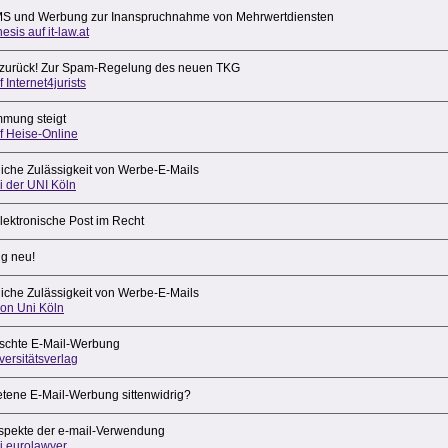
 und Werbung zur Inanspruchnahme von Mehrwertdiensten
esis auf it-law.at
 zurück! Zur Spam-Regelung des neuen TKG
f Internet4jurists
mung steigt
uf Heise-Online
liche Zulässigkeit von Werbe-E-Mails
ei der UNI Köln
elektronische Post im Recht
g neu!
liche Zulässigkeit von Werbe-E-Mails
ion Uni Köln
chte E-Mail-Werbung
ersitätsverlag
etene E-Mail-Werbung sittenwidrig?
Aspekte der e-mail-Verwendung
ei eurolawyer