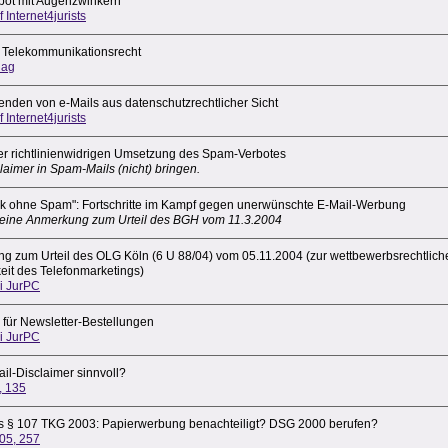
ot mit Augenzwinkern
f Internet4jurists
s Telekommunikationsrecht
lag
enden von e-Mails aus datenschutzrechtlicher Sicht
f Internet4jurists
er richtlinienwidrigen Umsetzung des Spam-Verbotes
aimer in Spam-Mails (nicht) bringen.
ck ohne Spam": Fortschritte im Kampf gegen unerwünschte E-Mail-Werbung
 eine Anmerkung zum Urteil des BGH vom 11.3.2004
g zum Urteil des OLG Köln (6 U 88/04) vom 05.11.2004 (zur wettbewerbsrechtlich
eit des Telefonmarketings)
ei JurPC
 für Newsletter-Bestellungen
ei JurPC
il-Disclaimer sinnvoll?
, 135
 § 107 TKG 2003: Papierwerbung benachteiligt? DSG 2000 berufen?
05, 257