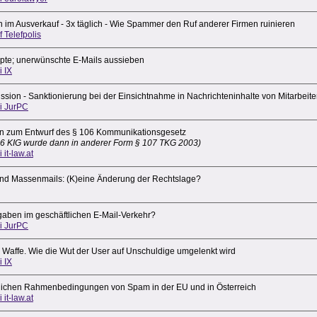
n im Ausverkauf - 3x täglich - Wie Spammer den Ruf anderer Firmen ruinieren
f Telefpolis
pte; unerwünschte E-Mails aussieben
i IX
ssion - Sanktionierung bei der Einsichtnahme in Nachrichteninhalte von Mitarbeite
ei JurPC
 zum Entwurf des § 106 Kommunikationsgesetz
06 KIG wurde dann in anderer Form § 107 TKG 2003)
i it-law.at
nd Massenmails: (K)eine Änderung der Rechtslage?
gaben im geschäftlichen E-Mail-Verkehr?
ei JurPC
 Waffe. Wie die Wut der User auf Unschuldige umgelenkt wird
i IX
tlichen Rahmenbedingungen von Spam in der EU und in Österreich
i it-law.at