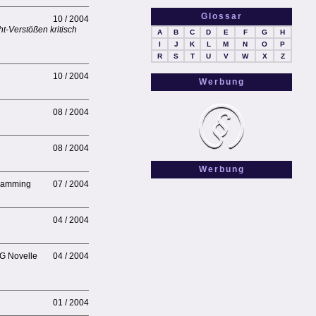
Glossar
10 / 2004
-Verstößen kritisch
A
B
C
D
E
F
G
H
I
J
K
L
M
N
O
P
R
S
T
U
V
W
X
Z
10 / 2004
Werbung
08 / 2004
08 / 2004
Werbung
Spamming
07 / 2004
04 / 2004
WG Novelle
04 / 2004
01 / 2004