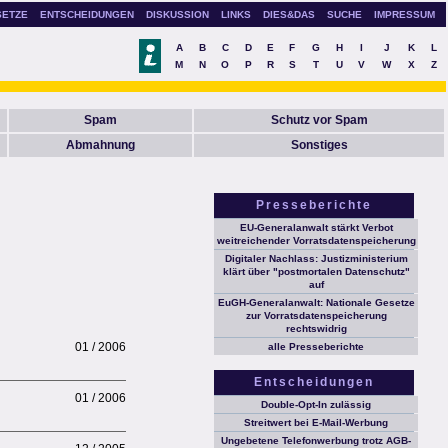
SETZE
ENTSCHEIDUNGEN
DISKUSSION
LINKS
DIES&DAS
SUCHE
IMPRESSUM
A
B
C
D
E
F
G
H
I
J
K
L
M
N
O
P
R
S
T
U
V
W
X
Z
Spam
Schutz vor Spam
Abmahnung
Sonstiges
Presseberichte
EU-Generalanwalt stärkt Verbot
weitreichender Vorratsdatenspeicherung
Digitaler Nachlass: Justizministerium
klärt über "postmortalen Datenschutz"
auf
EuGH-Generalanwalt: Nationale Gesetze
zur Vorratsdatenspeicherung
rechtswidrig
01 / 2006
alle Presseberichte
Entscheidungen
01 / 2006
Double-Opt-In zulässig
Streitwert bei E-Mail-Werbung
Ungebetene Telefonwerbung trotz AGB-