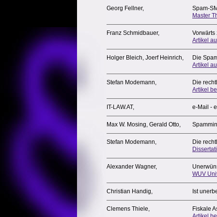
Georg Fellner,
Spam-SMS
Master Th
Franz Schmidbauer,
Vorwärts
Artikel au
Holger Bleich, Joerf Heinrich,
Die Spam
Artikel a
Stefan Modemann,
Die recht
Artikel b
IT-LAW.AT,
e-Mail - 
Max W. Mosing, Gerald Otto,
Spammin
Stefan Modemann,
Die recht
Dissertat
Alexander Wagner,
Unerwüns
WUV Univ
Christian Handig,
Ist unerb
Clemens Thiele,
Fiskale 
Artikel b