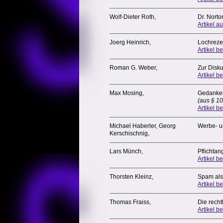
Wolf-Dieter Roth,
Dr. Norto
Artikel au
Joerg Heinrich,
Lochreze
Artikel be
Roman G. Weber,
Zur Disku
Artikel b
Max Mosing,
Gedanken
(aus § 1
Artikel be
Michael Haberler, Georg
Werbe- u
Kerschischnig,
Lars Münch,
Pflichtan
Artikel b
Thorsten Kleinz,
Spam als
Artikel be
Thomas Fraiss,
Die rech
Artikel be