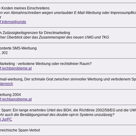
ie Kosten meines Einschreitens
en von Abmahnschreiben wegen unerlaubter E-Mail-Werbung oder Impressumpflicht
t
f Internet4jurists
 Zulässigkeitsgrenzen für Directmarketing
ischer Überblick über das Zusammenspiel des neuen UWG und TKG
orderte SMS-Werbung
, 301
Marketing - verbotene Werbung oder rechtsfreier Raum?
uf rechtsprobleme.at
-mail-werbung, Der schmale Grat zwischen sinnvoller Werbung und verbotenem 
terreich
erbung 2004
uf rechtsprobleme.at
 Spam: Ein lange ersehntes Urteil des BGH, die Richtlinie 2002/58/EG und die U
ehr auch die Bestätigungsmail des double-opt-in Systems unzulässig?
ei JurPC
rreichische Spam-Verbot