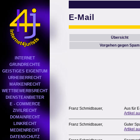
E-Mail
Übersicht
Vorgehen gegen Spam
INTERNET
GRUNDRECHTE
GEISTIGES EIGENTUM
URHEBERRECHT
MARKENRECHT
WETTBEWERBSRECHT
DIENSTEANBIETER
E - COMMERCE
Franz Schmidbauer,
Aus für 
ZIVILRECHT
Artikel au
DOMAINRECHT
LINKRECHT
Franz Schmidbauer,
Guter Sp
Artikel au
MEDIENRECHT
DATENSCHUTZ