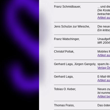
Franz Schmidbauer,
... und d
Die Kost
betrachte
Artikel au
Jens Schulze zur Wiesche,
Die neuen
Ein krit
Franz Watschinger,
Unaufgef
MR 2004
Christof Pollak,
Mobiles 
Artikel a
Gerhard Laga, Jürgen Gangoly,
spam://e
Verlag Ös
Gerhard Laga,
E-Mail-W
Artikel a
Tobias O. Keber,
Neues zu
Ist nunm
Artikel b
Thomas Fraiss,
Das öste