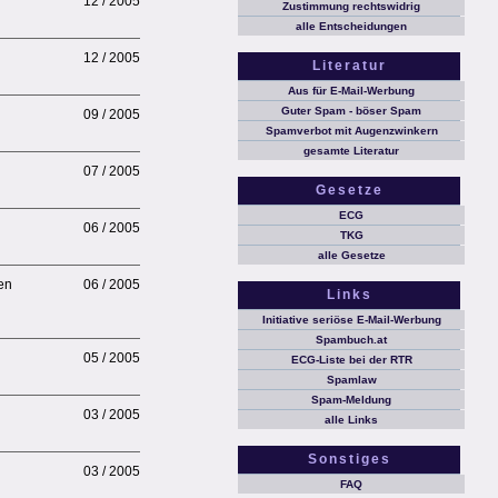
12 / 2005
Zustimmung rechtswidrig
alle Entscheidungen
12 / 2005
Literatur
Aus für E-Mail-Werbung
Guter Spam - böser Spam
09 / 2005
Spamverbot mit Augenzwinkern
gesamte Literatur
07 / 2005
Gesetze
ECG
06 / 2005
TKG
alle Gesetze
en
06 / 2005
Links
Initiative seriöse E-Mail-Werbung
Spambuch.at
05 / 2005
ECG-Liste bei der RTR
Spamlaw
Spam-Meldung
03 / 2005
alle Links
Sonstiges
03 / 2005
FAQ