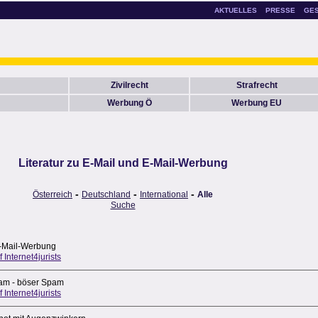
AKTUELLES
PRESSE
GE
Zivilrecht
Strafrecht
Werbung Ö
Werbung EU
Literatur zu E-Mail und E-Mail-Werbung
-
-
-
Österreich
Deutschland
International
Alle
Suche
E-Mail-Werbung
f Internet4jurists
am - böser Spam
f Internet4jurists