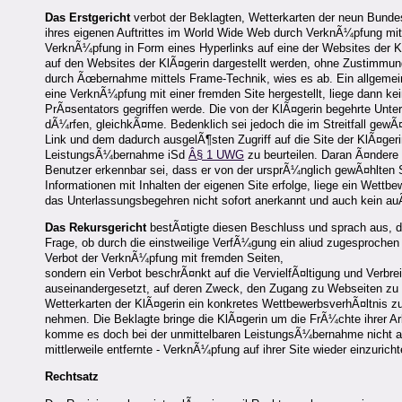
Das Erstgericht
verbot der Beklagten, Wetterkarten der neun Bunde
ihres eigenen Auftrittes im World Wide Web durch VerknÃ¼pfung mit
VerknÃ¼pfung in Form eines Hyperlinks auf eine der Websites der Kl
auf den Websites der KlÃ¤gerin dargestellt werden, ohne Zustimmu
durch Ãœbernahme mittels Frame-Technik, wies es ab. Ein allgemein
eine VerknÃ¼pfung mit einer fremden Site hergestellt, liege dann k
PrÃ¤sentators gegriffen werde. Die von der KlÃ¤gerin begehrte Unter
dÃ¼rfen, gleichkÃ¤me. Bedenklich sei jedoch die im Streitfall gewÃ
Link und dem dadurch ausgelÃ¶sten Zugriff auf die Site der KlÃ¤geri
LeistungsÃ¼bernahme iSd
Â§ 1 UWG
zu beurteilen. Daran Ã¤ndere
Benutzer erkennbar sei, dass er von der ursprÃ¼nglich gewÃ¤hlten Si
Informationen mit Inhalten der eigenen Site erfolge, liege ein Wett
das Unterlassungsbegehren nicht sofort anerkannt und auch kein auÃ
Das Rekursgericht
bestÃ¤tigte diesen Beschluss und sprach aus, d
Frage, ob durch die einstweilige VerfÃ¼gung ein aliud zugesprochen
Verbot der VerknÃ¼pfung mit fremden Seiten,
sondern ein Verbot beschrÃ¤nkt auf die VervielfÃ¤ltigung und Verbre
auseinandergesetzt, auf deren Zweck, den Zugang zu Webseiten zu e
Wetterkarten der KlÃ¤gerin ein konkretes WettbewerbsverhÃ¤ltnis zu
nehmen. Die Beklagte bringe die KlÃ¤gerin um die FrÃ¼chte ihrer Arb
komme es doch bei der unmittelbaren LeistungsÃ¼bernahme nicht auf 
mittlerweile entfernte - VerknÃ¼pfung auf ihrer Site wieder einzur
Rechtsatz