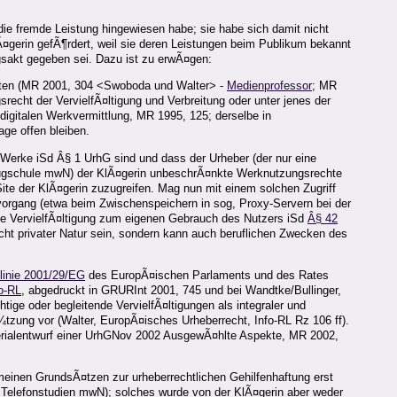
die fremde Leistung hingewiesen habe; sie habe sich damit nicht
¤gerin gefÃ¶rdert, weil sie deren Leistungen beim Publikum bekannt
ngsakt gegeben sei. Dazu ist zu erwÃ¤gen:
alten (MR 2001, 304 <Swoboda und Walter> -
Medienprofessor
; MR
recht der VervielfÃ¤ltigung und Verbreitung oder unter jenes der
digitalen Werkvermittlung, MR 1995, 125; derselbe in
age offen bleiben.
n Werke iSd Â§ 1 UrhG sind und dass der Urheber (der nur eine
Flugschule mwN) der KlÃ¤gerin unbeschrÃ¤nkte Werknutzungsrechte
 Site der KlÃ¤gerin zuzugreifen. Mag nun mit einem solchen Zugriff
svorgang (etwa beim Zwischenspeichern in sog, Proxy-Servern bei der
ine VervielfÃ¤ltigung zum eigenen Gebrauch des Nutzers iSd
Â§ 42
cht privater Natur sein, sondern kann auch beruflichen Zwecken des
linie 2001/29/EG
des EuropÃ¤ischen Parlaments und des Rates
o-RL
, abgedruckt in GRURInt 2001, 745 und bei Wandtke/Bullinger,
ge oder begleitende VervielfÃ¤ltigungen als integraler und
zung vor (Walter, EuropÃ¤isches Urheberrecht, Info-RL Rz 106 ff).
erialentwurf einer UrhGNov 2002 AusgewÃ¤hlte Aspekte, MR 2002,
einen GrundsÃ¤tzen zur urheberrechtlichen Gehilfenhaftung erst
4 Telefonstudien mwN); solches wurde von der KlÃ¤gerin aber weder