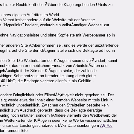
es bis zur Rechtskraft des Ã¼ber die Klage ergehenden Urteils zu
 ihres eigenen Auftrittes im World
 Verbot insbesondere auf die Website mit der Adresse
es "Hyperlinks" bedient, wodurch ein vollstÃ¤ndiger Wechsel zur
 ohne Navigationsleiste und ohne Kopfleiste mit Werbebanner so in
einer anderen Site Ã¼bernommen sei, und es werde der unzutreffende
ffs auf die Site der KlÃ¤gerin stelle sich die Beklagte ad hoc in
en Site. Die Wetterkarten der KlÃ¤gerin seien unverÃ¤ndert, somit
unutze, das unter erheblichem Einsatz von ArbeitskrÃ¤ften und
hÃ¤ufigkeit der Site der KlÃ¤gerin sinke, der zahlende
nwidrigen Schmarotzens an fremder Leistung durch glatte
rhG; die Beklagte verletze allenfalls als Gehilfin -
 mit.
ndere Dringlichkeit oder EilbedÃ¼rftigkeit nicht gegeben sei. Der
ig; werde etwa der Inhalt einer fremden Webseite mittels Link in
rechtlich unbedenklich. Zwischen den Streitteilen bestehe kein
ndlich zum Ausdruck gebracht, dass die Beklagte derartige
nwidrig noch unlauter, sondern fÃ¶rdere vielmehr den Wettbewerb der
Die Wetterkarten der KlÃ¤gerin seien keine Werke wissenschaftlicher
ei - unter das Leistungsschutzrecht fÃ¼r Datenbanken gem
Â§ 76c
 der fremden Site.