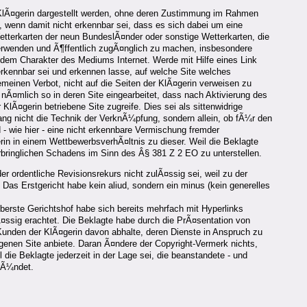
 KlÃ¤gerin dargestellt werden, ohne deren Zustimmung im Rahmen
 wenn damit nicht erkennbar sei, dass es sich dabei um eine
etterkarten der neun BundeslÃ¤nder oder sonstige Wetterkarten, die
verwenden und Ã¶ffentlich zugÃ¤nglich zu machen, insbesondere
dem Charakter des Mediums Internet. Werde mit Hilfe eines Link
erkennbar sei und erkennen lasse, auf welche Site welches
emeinen Verbot, nicht auf die Seiten der KlÃ¤gerin verweisen zu
nÃ¤mlich so in deren Site eingearbeitet, dass nach Aktivierung des
lÃ¤gerin betriebene Site zugreife. Dies sei als sittenwidrige
g nicht die Technik der VerknÃ¼pfung, sondern allein, ob fÃ¼r den
 - wie hier - eine nicht erkennbare Vermischung fremder
rin in einem WettbewerbsverhÃ¤ltnis zu dieser. Weil die Beklagte
rbringlichen Schadens im Sinn des Â§ 381 Z 2 EO zu unterstellen.
ordentliche Revisionsrekurs nicht zulÃ¤ssig sei, weil zu der
as Erstgericht habe kein aliud, sondern ein minus (kein generelles
Oberste Gerichtshof habe sich bereits mehrfach mit Hyperlinks
¤ssig erachtet. Die Beklagte habe durch die PrÃ¤sentation von
Kunden der KlÃ¤gerin davon abhalte, deren Dienste in Anspruch zu
igenen Site anbiete. Daran Ã¤ndere der Copyright-Vermerk nichts,
ie Beklagte jederzeit in der Lage sei, die beanstandete - und
grÃ¼ndet.