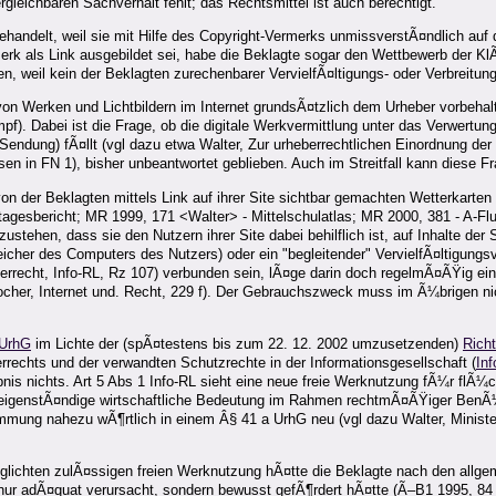
gleichbaren Sachverhalt fehlt; das Rechtsmittel ist auch berechtigt.
ehandelt, weil sie mit Hilfe des Copyright-Vermerks unmissverstÃ¤ndlich auf 
rk als Link ausgebildet sei, habe die Beklagte sogar den Wettbewerb der KlÃ
n, weil kein der Beklagten zurechenbarer VervielfÃ¤ltigungs- oder Verbreitu
on Werken und Lichtbildern im Internet grundsÃ¤tzlich dem Urheber vorbeh
). Dabei ist die Frage, ob die digitale Werkvermittlung unter das Verwertungs
ndung) fÃ¤llt (vgl dazu etwa Walter, Zur urheberrechtlichen Einordnung der 
 in FN 1), bisher unbeantwortet geblieben. Auch im Streitfall kann diese Fr
 von der Beklagten mittels Link auf ihrer Site sichtbar gemachten Wetterkarte
utagesbericht; MR 1999, 171 <Walter> - Mittelschulatlas; MR 2000, 381 - A-
ustehen, dass sie den Nutzern ihrer Site dabei behilflich ist, auf Inhalte der
peicher des Computers des Nutzers) oder ein "begleitender" VervielfÃ¤ltigung
errecht, Info-RL, Rz 107) verbunden sein, lÃ¤ge darin doch regelmÃ¤ÃŸig e
ocher, Internet und. Recht, 229 f). Der Gebrauchszweck muss im Ã¼brigen ni
 UrhG
im Lichte der (spÃ¤testens bis zum 22. 12. 2002 umzusetzenden)
Richt
rechts und der verwandten Schutzrechte in der Informationsgesellschaft (
Inf
 nichts. Art 5 Abs 1 Info-RL sieht eine neue freie Werknutzung fÃ¼r flÃ¼chti
 eigenstÃ¤ndige wirtschaftliche Bedeutung im Rahmen rechtmÃ¤ÃŸiger BenÃ¼t
mmung nahezu wÃ¶rtlich in einem Â§ 41 a UrhG neu (vgl dazu Walter, Minist
lichten zulÃ¤ssigen freien Werknutzung hÃ¤tte die Beklagte nach den allgem
t nur adÃ¤quat verursacht, sondern bewusst gefÃ¶rdert hÃ¤tte (Ã–B1 1995, 8