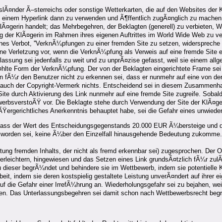
slÃ¤nder Ã–sterreichs oder sonstige Wetterkarten, die auf den Websites der
 einem Hyperlink dann zu verwenden und Ã¶ffentlich zugÃ¤nglich zu machen,
Ã¤gerin handelt; das Mehrbegehren, der Beklagten (generell) zu verbieten, W
ng der KlÃ¤gerin im Rahmen ihres eigenen Auftrittes im World Wide Web zu 
es Verbot, ''VerknÃ¼pfungen zu einer fremden Site zu setzen, widerspreche 
eine Verletzung vor, wenn die VerknÃ¼pfung als Verweis auf eine fremde Site 
lassung sei jedenfalls zu weit und zu unprÃ¤zise gefasst, weil sie einem allg
¤hlte Form der VerknÃ¼pfung. Der von der Beklagten eingerichtete Frame sei 
n fÃ¼r den Benutzer nicht zu erkennen sei, dass er nunmehr auf eine von der K
 auch der Copyright-Vermerk nichts. Entscheidend sei in diesem Zusammenhan
te durch Aktivierung des Link nunmehr auf eine fremde Site zugreife. Sobald
bewerbsverstoÃŸ vor. Die Beklagte stehe durch Verwendung der Site der KlÃ¤ge
Ÿergerichtliches Anerkenntnis behauptet habe, sei die Gefahr eines unwiede
ass der Wert des Entscheidungsgegenstands 20.000 EUR Ã¼bersteige und der 
 worden sei, keine Ã¼ber den Einzelfall hinausgehende Bedeutung zukomme. D
itung fremden Inhalts, der nicht als fremd erkennbar sei) zugesprochen. Der 
rleichtern, hingewiesen und das Setzen eines Link grundsÃ¤tzlich fÃ¼r zulÃ
 dieser begrÃ¼ndet und behindere sie im Wettbewerb, indem sie potentielle 
eit, indem sie deren kostspielig gestaltete Leistung unverÃ¤ndert auf ihrer e
die Gefahr einer IrrefÃ¼hrung an. Wiederholungsgefahr sei zu bejahen, weil d
ichten. Das Unterlassungsbegehren sei damit schon nach Wettbewerbsrecht be