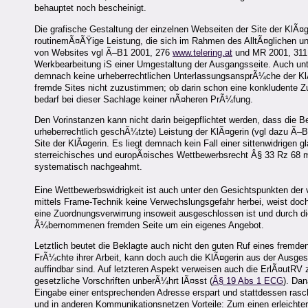
behauptet noch bescheinigt.
Die grafische Gestaltung der einzelnen Webseiten der Site der KlÃ¤
routinemÃ¤ÃŸige Leistung, die sich im Rahmen des AlltÃ¤glichen und
von Websites vgl Ã–B1 2001, 276
www.telering.at
und MR 2001, 311
Werkbearbeitung iS einer Umgestaltung der Ausgangsseite. Auch un
demnach keine urheberrechtlichen UnterlassungsansprÃ¼che der KlÃ¤g
fremde Sites nicht zuzustimmen; ob darin schon eine konkludente Z
bedarf bei dieser Sachlage keiner nÃ¤heren PrÃ¼fung.
Den Vorinstanzen kann nicht darin beigepflichtet werden, dass die Be
urheberrechtlich geschÃ¼tzte) Leistung der KlÃ¤gerin (vgl dazu Ã–B1
Site der KlÃ¤gerin. Es liegt demnach kein Fall einer sittenwidrigen
sterreichisches und europÃ¤isches Wettbewerbsrecht Â§ 33 Rz 68 m
systematisch nachgeahmt.
Eine Wettbewerbswidrigkeit ist auch unter den Gesichtspunkten der
mittels Frame-Technik keine Verwechslungsgefahr herbei, weist doch 
eine Zuordnungsverwirrung insoweit ausgeschlossen ist und durch die
Ã¼bernommenen fremden Seite um ein eigenes Angebot.
Letztlich beutet die Beklagte auch nicht den guten Ruf eines fremde
FrÃ¼chte ihrer Arbeit, kann doch auch die KlÃ¤gerin aus der Ausgest
auffindbar sind. Auf letzteren Aspekt verweisen auch die ErlÃ¤utRV
gesetzliche Vorschriften unberÃ¼hrt lÃ¤sst (
Â§ 19 Abs 1 ECG
). Dan
Eingabe einer entsprechenden Adresse erspart und stattdessen rasch
und in anderen Kommunikationsnetzen Vorteile: Zum einen erleichtert