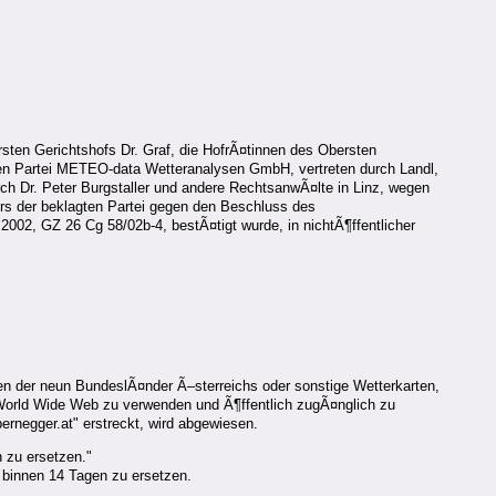
sten Gerichtshofs Dr. Graf, die HofrÃ¤tinnen des Obersten
nden Partei METEO-data Wetteranalysen GmbH, vertreten durch Landl,
h Dr. Peter Burgstaller und andere RechtsanwÃ¤lte in Linz, wegen
urs der beklagten Partei gegen den Beschluss des
002, GZ 26 Cg 58/02b-4, bestÃ¤tigt wurde, in nichtÃ¶ffentlicher
rten der neun BundeslÃ¤nder Ã–sterreichs oder sonstige Wetterkarten,
m World Wide Web zu verwenden und Ã¶ffentlich zugÃ¤nglich zu
rnegger.at" erstreckt, wird abgewiesen.
 zu ersetzen."
 binnen 14 Tagen zu ersetzen.