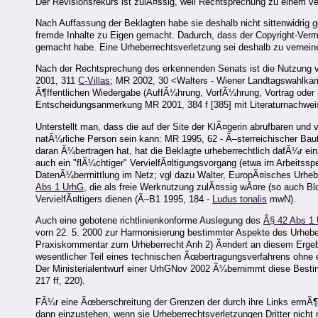
Der Revisionsrekurs ist zulÃ¤ssig, weil Rechtsprechung zu einem ver
Nach Auffassung der Beklagten habe sie deshalb nicht sittenwidrig g
fremde Inhalte zu Eigen gemacht. Dadurch, dass der Copyright-Verme
gemacht habe. Eine Urheberrechtsverletzung sei deshalb zu verneine
Nach der Rechtsprechung des erkennenden Senats ist die Nutzung v
2001, 311
C-Villas
; MR 2002, 30 <Walters - Wiener Landtagswahlkampf
Ã¶ffentlichen Wiedergabe (AuffÃ¼hrung, VorfÃ¼hrung, Vortrag oder Se
Entscheidungsanmerkung MR 2001, 384 f [385] mit Literaturnachweisen
Unterstellt man, dass die auf der Site der KlÃ¤gerin abrufbaren und
natÃ¼rliche Person sein kann: MR 1995, 62 - Ã–sterreichischer Ba
daran Ã¼bertragen hat, hat die Beklagte urheberrechtlich dafÃ¼r einz
auch ein "flÃ¼chtiger" VervielfÃ¤ltigungsvorgang (etwa irn Arbeitss
DatenÃ¼berrnittlung im Netz; vgl dazu Walter, EuropÃ¤isches Urheb
Abs 1 UrhG
, die als freie Werknutzung zulÃ¤ssig wÃ¤re (so auch Bl
VervielfÃ¤ltigers dienen (Ã–B1 1995, 184 -
Ludus tonalis
mwN).
Auch eine gebotene richtlinienkonforme Auslegung des
Â§ 42 Abs 1
vorn 22. 5. 2000 zur Harmonisierung bestimmter Aspekte des Urheber
Praxiskommentar zum Urheberrecht Anh 2) Ã¤ndert an diesem Ergebnis
wesentlicher Teil eines technischen Ãœbertragungsverfahrens ohne
Der Ministerialentwurf einer UrhGNov 2002 Ã¼bernimmt diese Besti
217 ff, 220).
FÃ¼r eine Ãœberschreitung der Grenzen der durch ihre Links ermÃ¶g
dann einzustehen, wenn sie Urheberrechtsverletzungen Dritter nich