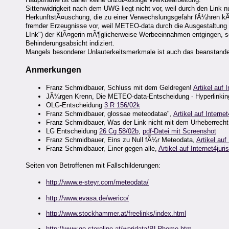
Sittenwidrigkeit nach dem UWG liegt nicht vor, weil durch den Link n
HerkunftstÃ¤uschung, die zu einer Verwechslungsgefahr fÃ¼hren kÃ¶nn
fremder Erzeugnisse vor, weil METEO-data durch die Ausgestaltung 
LInk") der KlÃ¤gerin mÃ¶glicherweise Werbeeinnahmen entgingen, sei
Behinderungsabsicht indiziert.
Mangels besonderer Unlauterkeitsmerkmale ist auch das beanstande
Anmerkungen
Franz Schmidbauer, Schluss mit dem Geldregen!
Artikel auf I
JÃ¼rgen Krenn, Die METEO-data-Entscheidung - Hyperlinkin
OLG-Entscheidung
3 R 156/02k
Franz Schmidbauer, glossae meteodatae",
Artikel auf Internet
Franz Schmidbauer, Was der Link nicht mit dem Urheberrecht
LG Entscheidung
26 Cg 58/02b
,
pdf-Datei mit Screenshot
Franz Schmidbauer, Eins zu Null fÃ¼r Meteodata,
Artikel auf 
Franz Schmidbauer, Einer gegen alle,
Artikel auf Internet4juri
Seiten von Betroffenen mit Fallschilderungen:
http://www.e-steyr.com/meteodata/
http://www.evasa.de/werico/
http://www.stockhammer.at/freelinks/index.html
http://www.go-storeline.at/weridata/BLRhome.htm