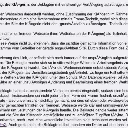
agt
die KlÃ¤gerin
, der Beklagten mit einstweiliger VerfÃ¼gung aufzutragen, 
erten Webseiten dargestellt werden, ohne Zustimmung der KlÃ¤gerin im Rahmen
besondere durch eine Ãœbernahme mittels Frame-Technik, wobei sich dieses
it der Site der KlÃ¤gerin nicht der - grundsÃ¤tzlich zulÃ¤ssigen - Technik d
alt einer fremden Webseite (hier: Wetterkarten der KlÃ¤gerin) als Teilinhalt
chtbar
iese Weise nicht zu erkennen, dass die sichtbar gemachte Information von 
tamme vom Betreiber der gerade angewÃ¤hlten Site. Durch diese Form des Zugri
erung des Link, er befinde sich noch immer auf der ursprÃ¼nglich aufgerufen
en. Die Beklagte mache sich so in sittenwidriger Weise ein Arbeitsergebnis z
 der KlÃ¤gerin entwertet. Die fÃ¼r die Werbeeinnahmen entscheidende Abfrage
 der KlÃ¤gerin als Dienstleistungsbetrieb gefÃ¤hrdet. Es liege ein Fall sitte
Wetterkarten der KlÃ¤gerin unter den Schutz fÃ¼r Datenbankwerke iSd Â§ 40 U
 wirke an einer unzulÃ¤ssigen Ã„nderung und Bearbeitung eines fremden Werks
lagte habe das beanstandete Verhalten bereits eingestellt, sodass eine beso
asst. Insbesondere sei nicht jeder Link in Form der Frame-Technik unzulÃ¤ss
e - also unvermischt - sichtbar gemacht, sei dies urheber- oder wettbewerbs
bar gemachten Inhalten der fremden. Webseite werde klar und unmissverstÃ¤
ielmehr um Leistungen der KlÃ¤gerin handle. Die Beklagte handle weder sitte
ff auf die Site der KlÃ¤gerin ermÃ¶gliche und zu erhÃ¶hten Zugriffen fÃ¼hre. 
ankwerke, noch - weil eine wesentliche Investition nicht behauptet worden s
UrhG
. Auch greife nicht die Beklagte selbst, sondern ein Dritter auf den Inhalt