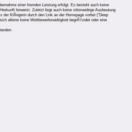
Ãœbernahme einer fremden Leistung erfolgt. Es besteht auch keine
erkunft hinweist. Zuletzt liegt auch keine sittenwidrige Ausbeutung
ss der KlÃ¤gerin durch den Link an der Homepage vorbei ("Deep
sich alleine keine Wettbewerbswidrigkeit begrÃ¼ndet oder eine
tanden.