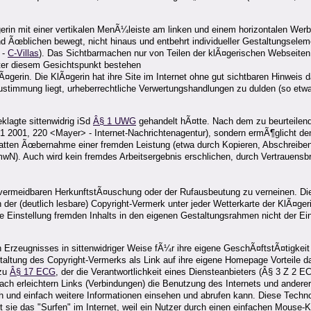
gerin mit einer vertikalen MenÃ¼leiste am linken und einem horizontalen We
 Ãœblichen bewegt, nicht hinaus und entbehrt individueller Gestaltungseleme
 -
C-Villas
). Das Sichtbarmachen nur von Teilen der klÃ¤gerischen Webseiten 
ter diesem Gesichtspunkt bestehen
erin. Die KlÃ¤gerin hat ihre Site im Internet ohne gut sichtbaren Hinweis da
ustimmung liegt, urheberrechtliche Verwertungshandlungen zu dulden (so etw
klagte sittenwidrig iSd
Â§ 1 UWG
gehandelt hÃ¤tte. Nach dem zu beurteilend
 2001, 220 <Mayer> - Internet-Nachrichtenagentur), sondern ermÃ¶glicht den Nu
 glatten Ãœbernahme einer fremden Leistung (etwa durch Kopieren, Abschreiben
wN). Auch wird kein fremdes Arbeitsergebnis erschlichen, durch Vertrauensb
 vermeidbaren HerkunftstÃ¤uschung oder der Rufausbeutung zu verneinen. Die
der (deutlich lesbare) Copyright-Vermerk unter jeder Wetterkarte der KlÃ¤geri
 Einstellung fremden Inhalts in den eigenen Gestaltungsrahmen nicht der Eindr
n Erzeugnisses in sittenwidriger Weise fÃ¼r ihre eigene GeschÃ¤ftstÃ¤tigkeit 
altung des Copyright-Vermerks als Link auf ihre eigene Homepage Vorteile dad
 zu
Â§ 17 ECG
, der die Verantwortlichkeit eines Diensteanbieters (Â§ 3 Z 2 
ach erleichtern Links (Verbindungen) die Benutzung des Internets und andere
 und einfach weitere Informationen einsehen und abrufen kann. Diese Technol
 sie das "Surfen" im Internet, weil ein Nutzer durch einen einfachen Mouse-K