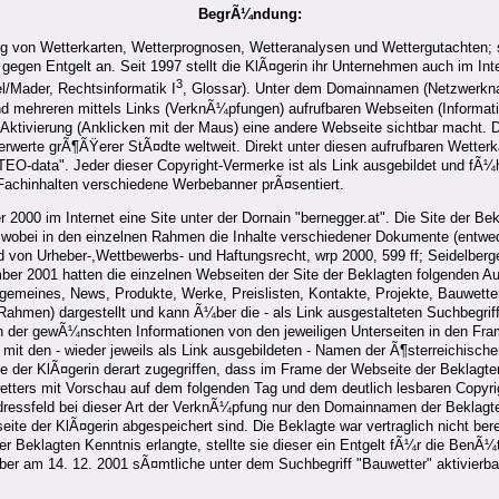
BegrÃ¼ndung:
ng von Wetterkarten, Wetterprognosen, Wetteranalysen und Wettergutachten; si
gen Entgelt an. Seit 1997 stellt die KlÃ¤gerin ihr Unternehmen auch im Inte
3
l/Mader, Rechtsinformatik I
, Glossar). Unter dem Domainnamen (Netzwerkna
nd mehreren mittels Links (VerknÃ¼pfungen) aufrufbaren Webseiten (Informat
Aktivierung (Anklicken mit der Maus) eine andere Webseite sichtbar macht. D
erte grÃ¶ÃŸerer StÃ¤dte weltweit. Direkt unter diesen aufrufbaren Wetterkar
O-data". Jeder dieser Copyright-Vermerke ist als Link ausgebildet und fÃ¼h
achinhalten verschiedene Werbebanner prÃ¤sentiert.
000 im Internet eine Site unter der Dornain "bernegger.at". Die Site der Bek
, wobei in den einzelnen Rahmen die Inhalte verschiedener Dokumente (entweder
von Urheber-,Wettbewerbs- und Haftungsrecht, wrp 2000, 599 ff; Seidelberge
r 2001 hatten die einzelnen Webseiten der Site der Beklagten folgenden Aufb
emeines, News, Produkte, Werke, Preislisten, Kontakte, Projekte, Bauwetter, 
Rahmen) dargestellt und kann Ã¼ber die - als Link ausgestalteten Suchbegri
rufen der gewÃ¼nschten Informationen von den jeweiligen Unterseiten in den 
 mit den - wieder jeweils als Link ausgebildeten - Namen der Ã¶sterreichische
e der KlÃ¤gerin derart zugegriffen, dass im Frame der Webseite der Beklagten
tters mit Vorschau auf dem folgenden Tag und dem deutlich lesbaren Copyr
dressfeld bei dieser Art der VerknÃ¼pfung nur den Domainnamen der Beklagten
eite der KlÃ¤gerin abgespeichert sind. Die Beklagte war vertraglich nicht ber
 Beklagten Kenntnis erlangte, stellte sie dieser ein Entgelt fÃ¼r die BenÃ¼t
ber am 14. 12. 2001 sÃ¤mtliche unter dem Suchbegriff "Bauwetter" aktivierbar