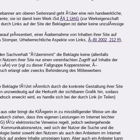
rbebanner am oberen Seitenrand geht Ã¼ber eine rein handwerkliche,
nte; sie ist damit kein Werk iSd
Â§ 1 UrhG
(zur Werkeigenschaft
durch Links auf der Site der Beklagten ist daher keine unzulÃ¤ssige
rauf prÃ¤sentiert, einer Ãœbernahme von Inhalten ihrer Site auf
a Stomper, Urheberrechtliche Aspekte von Links,
Ã–Bl 2002, 212 ff
),
en Sachverhalt "Ã¼bernimmt" die Beklagte keine (allenfalls
tzern ihrer Site nur einen vereinfachten Zugriff auf Inhalte der
 uÃ¤) vor (vgl zu dieser Fallgruppe Koppensteiner, Ã–
ruch erlangt oder zwecks Behinderung des Mitbewerbers
 Beklagte fÃ¼hrt nÃ¤mlich durch die konkrete Gestaltung ihrer Site
n unzweideutig auf die Herkunft der sichtbaren Grafik hin, sodass
uck erweckt wird, es handle sich bei der durch Link (in Teilen)
aus oder bringt die KlÃ¤gerin in zu missbilligender Weise um die
urch ziehen, dass ihre eigenen Leistungen im Internet leichter
ECG) fÃ¼r elektronische Verweise regelt, jedoch weitergehende
r Kommunikationsnetze, weil sich der Nutzer die Suche und die
ogie bietet sowohl den Nutzern als auch den Anbietern im Internet
lick auf andere lnhalte umsteigen kann. Aber auch ein Anbieter kann