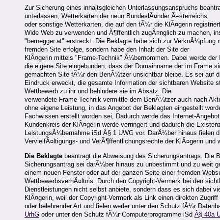
Zur Sicherung eines inhaltsgleichen Unterlassungsanspruchs beantr
unterlassen, Wetterkarten der neun BundeslÃ¤nder Ã–sterreichs
oder sonstige Wetterkarten, die auf den fÃ¼r die KlÃ¤gerin registri
Wide Web zu verwenden und Ã¶ffentlich zugÃ¤nglich zu machen, ins
"bernegger.at" erstreckt. Die Beklagte habe sich zur VerknÃ¼pfung m
fremden Site erfolge, sondern habe den Inhalt der Site der
KlÃ¤gerin mittels "Frame-Technik" Ã¼bernommen. Dabei werde der Inh
die eigene Site eingebunden, dass der Domainname der im Frame si
gemachten Site fÃ¼r den BenÃ¼tzer unsichtbar bleibe. Es sei auf d
Eindruck erweckt, die gesamte Information der sichtbaren Website s
Wettbewerb zu ihr und behindere sie im Absatz. Die
verwendete Frame-Technik vermittle dem BenÃ¼tzer auch nach Aktivi
ohne eigene Leistung, in das Angebot der Beklagten eingestellt word
Fachwissen erstellt worden sei, Dadurch werde das Internet-Angebot
Kundenkreis der KlÃ¤gerin werde verringert und dadurch die Existenz
LeistungsÃ¼bernahme iSd Â§ 1 UWG vor. DarÃ¼ber hinaus fielen die 
VervielfÃ¤ltigungs- und VerÃ¶ffentlichungsrechte der KlÃ¤gerin und
Die Beklagte
beantragt die Abweisung des Sicherungsantrags. Die Bek
Sicherungsantrag sei darÃ¼ber hinaus zu unbestimmt und zu weit gef
einem neuen Fenster oder auf der ganzen Seite einer fremden Webseit
WettbewerbsverhÃ¤ltnis. Durch den Copyright-Vermerk bei den sicht
Dienstleistungen nicht selbst anbiete, sondern dass es sich dabei v
KlÃ¤gerin, weil der Copyright-Vermerk als Link einen direkten Zugri
oder belehrender Art und fielen weder unter den Schutz fÃ¼r Datenb
UrhG
oder unter den Schutz fÃ¼r Computerprogramme iSd
Â§ 40a 