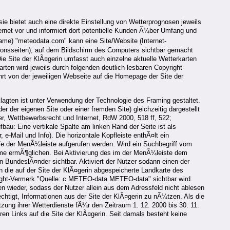
e bietet auch eine direkte Einstellung von Wetterprognosen jeweils
rnet vor und informiert dort potentielle Kunden Ã¼ber Umfang und
me) "meteodata.com" kann eine Site/Website (Internet-
ionsseiten), auf dem Bildschirm des Computers sichtbar gemacht
ie Site der KlÃ¤gerin umfasst auch einzelne aktuelle Wetterkarten
ten wird jeweils durch folgenden deutlich lesbaren Copyright-
rt von der jeweiligen Webseite auf die Homepage der Site der
lagten ist unter Verwendung der Technologie des Framing gestaltet.
 der eigenen Site oder einer fremden Site) gleichzeitig dargestellt
r, Wettbewerbsrecht und Internet, RdW 2000, 518 ff, 522;
au: Eine vertikale Spalte am linken Rand der Seite ist als
e-Mail und Info). Die horizontale Kopfleiste enthÃ¤lt ein
ffe der MenÃ¼leiste aufgerufen werden. Wird ein Suchbegriff vom
Frame ermÃ¶glichen. Bei Aktivierung des im der MenÃ¼leiste dem
n BundeslÃ¤nder sichtbar. Aktiviert der Nutzer sodann einen der
 die auf der Site der KlÃ¤gerin abgespeicherte Landkarte des
ight-Vermerk "Quelle: c METEO-data METEO-data" sichtbar wird.
 wieder, sodass der Nutzer allein aus dem Adressfeld nicht ablesen
echtigt, Informationen aus der Site der KlÃ¤gerin zu nÃ¼tzen. Als die
zung ihrer Wetterdienste fÃ¼r den Zeitraum 1. 12. 2000 bis 30. 11.
en Links auf die Site der KlÃ¤gerin. Seit damals besteht keine