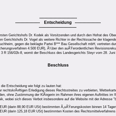
-----------------------------
-------------------
Entscheidung
--------------------
-----------------------------
sten Gerichtshofs Dr. Kodek als Vorsitzenden und durch den Hofrat des Ober
en Gerichtshofs Dr. Vogel als weitere Richter in der Rechtssache der klage
hheim, gegen die beklagte Partei B*** Bau Gesellschaft mbH, vertreten durc
 Sicherungsverfahren 4.500 EUR), Ã¼ber den auÃŸerordentlichen Revisionsrek
3 R 156/02k-8, womit der Beschluss des Landesgerichts Steyr vom 28. Juni 2
Beschluss
ie Entscheidung wie folgt zu lauten hat:
zur rechtskrÃ¤ftigen Erledigung dieses Rechtsstreites zu verbieten, Wetterka
werden, ohne Zustimmung der KlÃ¤gerin im Rahmen ihres eigenen Auftrittes i
 wobei sich dieses Verbot insbesondere auf die Website mit der Adresse "be
3,38 EUR (darin 88,90 EUR USt) bestimmten Ã„uÃŸerungskosten binnen 14 Tagen
,08 EUR (darin 125,18 EUR USt) bestimmten Kosten des Rechtsmittelverfahrens