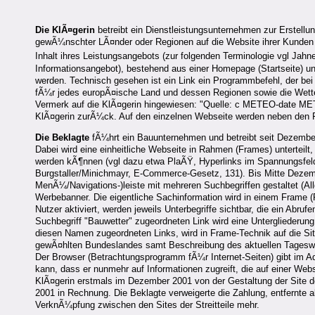
Die KlÃ¤gerin
betreibt ein Dienstleistungsunternehmen zur Erstellu
gewÃ¼nschter LÃ¤nder oder Regionen auf die Website ihrer Kunden ge
Inhalt ihres Leistungsangebots (zur folgenden Terminologie vgl Jahne
Informationsangebot), bestehend aus einer Homepage (Startseite) u
werden. Technisch gesehen ist ein Link ein Programmbefehl, der bei 
fÃ¼r jedes europÃ¤ische Land und dessen Regionen sowie die Wetterw
Vermerk auf die KlÃ¤gerin hingewiesen: "Quelle: c METEO-date METE
KlÃ¤gerin zurÃ¼ck. Auf den einzelnen Webseite werden neben den F
Die Beklagte
fÃ¼hrt ein Bauunternehmen und betreibt seit Dezember 2
Dabei wird eine einheitliche Webseite in Rahmen (Frames) unterteilt
werden kÃ¶nnen (vgl dazu etwa PlaÃŸ, Hyperlinks im Spannungsfeld 
Burgstaller/Minichmayr, E-Commerce-Gesetz, 131). Bis Mitte Dezembe
MenÃ¼/Navigations-)leiste mit mehreren Suchbegriffen gestaltet (Allg
Werbebanner. Die eigentliche Sachinformation wird in einem Frame (
Nutzer aktiviert, werden jeweils Unterbegriffe sichtbar, die ein Ab
Suchbegriff "Bauwetter" zugeordneten Link wird eine Untergliederung
diesen Namen zugeordneten Links, wird in Frame-Technik auf die Sit
gewÃ¤hlten Bundeslandes samt Beschreibung des aktuellen Tageswe
Der Browser (Betrachtungsprogramm fÃ¼r Internet-Seiten) gibt im A
kann, dass er nunmehr auf Informationen zugreift, die auf einer Webs
KlÃ¤gerin erstmals im Dezember 2001 von der Gestaltung der Site der
2001 in Rechnung. Die Beklagte verweigerte die Zahlung, entfernte a
VerknÃ¼pfung zwischen den Sites der Streitteile mehr.