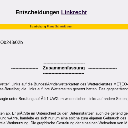
Entscheidungen
Linkrecht
Bearbeitung
Franz Schmidbauer
 Ob248/02b
-----------------------------
-------------------
Zusammenfassung
--------------------
-----------------------------
auwetter" Links auf die BundeslÃ¤nderwetterkarten des Wetterdienstes METEO-
-Betreiber, die Links auf ihre Wetterseiten gesetzt hatten. Das gegenstÃ¤n
agte unter Berufung auf Â§ 1 UWG im wesentlichen Links auf andere Seiten, w
ten ab. Er prÃ¼fte im Unterschied zu den Unterinstanzen auch die geltend 
tigung wÃ¤re, handelte es sich nur um eine solche zum eigenen Gebrauch des 
e freie Werknutzung. Die graphische Gestaltung der einzelnen Webseiten von 