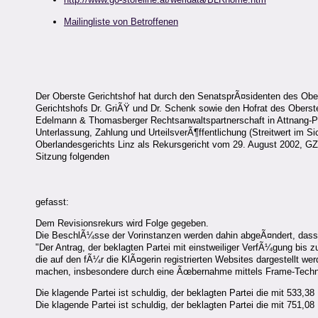
Mailingliste von Betroffenen
Der Oberste Gerichtshof hat durch den SenatsprÃ¤sidenten des Ober
Gerichtshofs Dr. GriÃŸ und Dr. Schenk sowie den Hofrat des Oberst
Edelmann & Thomasberger Rechtsanwaltspartnerschaft in Attnang-Puc
Unterlassung, Zahlung und UrteilsverÃ¶ffentlichung (Streitwert im
Oberlandesgerichts Linz als Rekursgericht vom 29. August 2002, GZ 
Sitzung folgenden
gefasst:
Dem Revisionsrekurs wird Folge gegeben.
Die BeschlÃ¼sse der Vorinstanzen werden dahin abgeÃ¤ndert, dass d
"Der Antrag, der beklagten Partei mit einstweiliger VerfÃ¼gung bis 
die auf den fÃ¼r die KlÃ¤gerin registrierten Websites dargestellt 
machen, insbesondere durch eine Ãœbernahme mittels Frame-Technik,
Die klagende Partei ist schuldig, der beklagten Partei die mit 53
Die klagende Partei ist schuldig, der beklagten Partei die mit 751