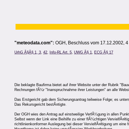
"meteodata.com":
OGH, Beschluss vom 17.12.2002, 4
UrhG Â§Â§ 1, 3
,
42
,
Info-RL Art. 5
,
UWG Â§ 1
,
ECG Â§ 17
Die beklagte Baufirma bietet auf ihrer Website unter der Rubrik "B
Rechnungen fÃ¼r "Inanspruchnahme ihrer Leistungen" an alle Website
Das Erstgericht gab dem Sicherungsantrag teilweise Folge; es unters
Das Rekursgericht bestÃ¤tigte.
Der OGH wies den Antrag auf einstweilige VerfÃ¼gung in allen Punk
Selbst wenn der Link eine Beihilfe zu einer flÃ¼chtigen VervielfÃ¤l
richtlinienkonformer Auslegung bei dieser VervielfÃ¤ltigung um ein
Hauptframe ist daher keine unzulÃ¤ssige Werkbearbeitung.