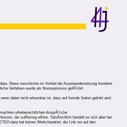
data. Diese verschickte im Vorfeld der Auseinandersetzung hunderte
dliche Verfahren wurde als Musterprozess gefÃ¼hrt.
enn dabei nicht erkennbar ist, dass auf fremde Seiten gelinkt wird.
gemachten urheberrechtlichen AnsprÃ¼che.
Nutzers, die zulÃ¤ssig wÃ¤re. TatsÃ¤chlich handelt es sich aber bei
METEO-data hat keinen Werkcharakter, der Link nur auf den