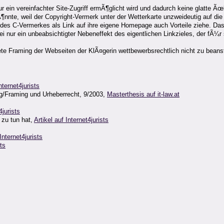
ur ein vereinfachter Site-Zugriff ermÃ¶glicht wird und dadurch keine glatte 
te, weil der Copyright-Vermerk unter der Wetterkarte unzweideutig auf die H
des C-Vermerkes als Link auf ihre eigene Homepage auch Vorteile ziehe. Da
 nur ein unbeabsichtigter Nebeneffekt des eigentlichen Linkzieles, der fÃ¼r 
te Framing der Webseiten der KlÃ¤gerin wettbewerbsrechtlich nicht zu beans
nternet4jurists
g/Framing und Urheberrecht, 9/2003,
Masterthesis auf it-law.at
4jurists
 zu tun hat,
Artikel auf Internet4jurists
Internet4jurists
sts