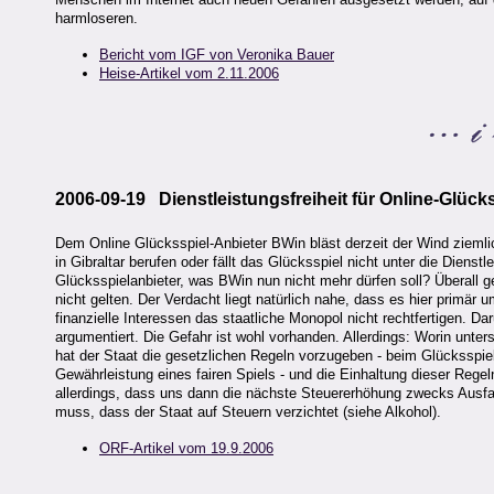
harmloseren.
Bericht vom IGF von Veronika Bauer
Heise-Artikel vom 2.11.2006
2006-09-19 Dienstleistungsfreiheit für Online-Glück
Dem Online Glücksspiel-Anbieter BWin bläst derzeit der Wind ziemlic
in Gibraltar berufen oder fällt das Glücksspiel nicht unter die Diens
Glücksspielanbieter, was BWin nun nicht mehr dürfen soll? Überall g
nicht gelten. Der Verdacht liegt natürlich nahe, dass es hier primä
finanzielle Interessen das staatliche Monopol nicht rechtfertigen. 
argumentiert. Die Gefahr ist wohl vorhanden. Allerdings: Worin unter
hat der Staat die gesetzlichen Regeln vorzugeben - beim Glücksspi
Gewährleistung eines fairen Spiels - und die Einhaltung dieser Regel
allerdings, dass uns dann die nächste Steuererhöhung zwecks Ausfall
muss, dass der Staat auf Steuern verzichtet (siehe Alkohol).
ORF-Artikel vom 19.9.2006