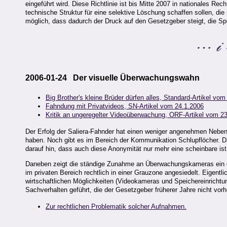
eingeführt wird. Diese Richtlinie ist bis Mitte 2007 in nationales Re
technische Struktur für eine selektive Löschung schaffen sollen, di
möglich, dass dadurch der Druck auf den Gesetzgeber steigt, die Spe
2006-01-24 Der visuelle Überwachungswahn
Big Brother's kleine Brüder dürfen alles, Standard-Artikel vo
Fahndung mit Privatvideos, SN-Artikel vom 24.1.2006
Kritik an ungeregelter Videoüberwachung, ORF-Artikel vom 2
Der Erfolg der Saliera-Fahnder hat einen weniger angenehmen Neben
haben. Noch gibt es im Bereich der Kommunikation Schlupflöcher. D
darauf hin, dass auch diese Anonymität nur mehr eine scheinbare ist
Daneben zeigt die ständige Zunahme an Überwachungskameras ein gr
im privaten Bereich rechtlich in einer Grauzone angesiedelt. Eigentl
wirtschaftlichen Möglichkeiten (Videokameras und Speichereinrichtun
Sachverhalten geführt, die der Gesetzgeber früherer Jahre nicht vor
Zur rechtlichen Problematik solcher Aufnahmen.