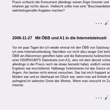
Praxis schluckt der Konsument allerdings seinen Ärger hinunter und
erfahren gar nichts davon. Vielleicht sollte man eine "Beschwerdebör
wahrheitsgemäße Angaben machen?
2006-11-27 Mit ÖBB und A1 in die Internetsteinzeit
Vor ein paar Tagen bin ich wieder einmal mit den ÖBB von Salzburg 
ich eine Internetverbindung. Nachdem vor nicht allzu langer Zeit be
ÖBB ein Abkommen getroffen hatte und die Bahnstrecke funktechnisch
einer HSDPA/UMTS Datenkarte (von A1), also mit dem derzeit schnel
allerdings in der Praxis noch nie etwas bemerkt habe), endlich vernün
Ergebnis war erschütternd. Halbwegs funktionieren tut das Ganze un
Ärgern. Am besten nicht einmal versuchen. Das hat mich frappant an 
Modem war und es überhaupt ein Glück war, wenn man auf Anhieb ei
aufregend im wahrsten Sinne des Wortes. Wenn man versucht im Zug 
Internet.