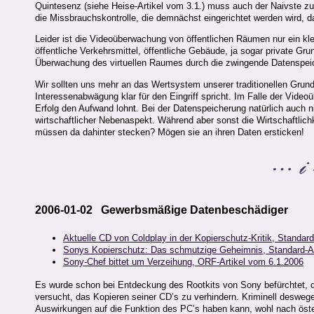
Quintesenz (siehe Heise-Artikel vom 3.1.) muss auch der Naivste z
die Missbrauchskontrolle, die demnächst eingerichtet werden wird, d
Leider ist die Videoüberwachung von öffentlichen Räumen nur ein 
öffentliche Verkehrsmittel, öffentliche Gebäude, ja sogar private 
Überwachung des virtuellen Raumes durch die zwingende Datenspeic
Wir sollten uns mehr an das Wertsystem unserer traditionellen Grund
Interessenabwägung klar für den Eingriff spricht. Im Falle der Vid
Erfolg den Aufwand lohnt. Bei der Datenspeicherung natürlich auch 
wirtschaftlicher Nebenaspekt. Während aber sonst die Wirtschaftlichk
müssen da dahinter stecken? Mögen sie an ihren Daten ersticken!
2006-01-02 Gewerbsmäßige Datenbeschädiger
Aktuelle CD von Coldplay in der Kopierschutz-Kritik, Standar
Sonys Kopierschutz: Das schmutzige Geheimnis, Standard-Ar
Sony-Chef bittet um Verzeihung, ORF-Artikel vom 6.1.2006
Es wurde schon bei Entdeckung des Rootkits von Sony befürchtet, da
versucht, das Kopieren seiner CD’s zu verhindern. Kriminell deswegen
Auswirkungen auf die Funktion des PC’s haben kann, wohl nach öst