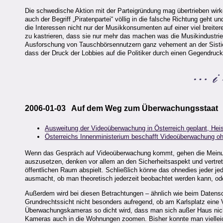
Die schwedische Aktion mit der Parteigründung mag übertrieben wirk
auch der Begriff „Piratenpartei“ völlig in die falsche Richtung geht 
die Interessen nicht nur der Musikkonsumenten auf einer viel breite
zu kastrieren, dass sie nur mehr das machen was die Musikindustrie
Ausforschung von Tauschbörsennutzern ganz vehement an der Sistieru
dass der Druck der Lobbies auf die Politiker durch einen Gegendru
2006-01-03 Auf dem Weg zum Überwachungsstaat
Ausweitung der Videoüberwachung in Österreich geplant, Heis
Österreichs Innenministerium beschafft Videoüberwachung oh
Wenn das Gespräch auf Videoüberwachung kommt, gehen die Meinunge
auszusetzen, denken vor allem an den Sicherheitsaspekt und vertre
öffentlichen Raum abspielt. Schließlich könne das ohnedies jeder je
ausmacht, ob man theoretisch jederzeit beobachtet werden kann, ode
Außerdem wird bei diesen Betrachtungen – ähnlich wie beim Datensch
Grundrechtssicht nicht besonders aufregend, ob am Karlsplatz eine V
Überwachungskameras so dicht wird, dass man sich außer Haus nich
Kameras auch in die Wohnungen zoomen. Bisher konnte man vielleich