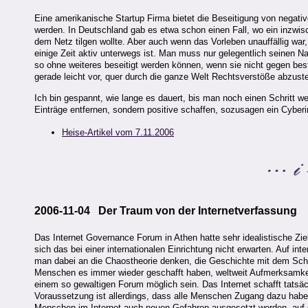
Eine amerikanische Startup Firma bietet die Beseitigung von negativ
werden. In Deutschland gab es etwa schon einen Fall, wo ein inzw
dem Netz tilgen wollte. Aber auch wenn das Vorleben unauffällig war,
einige Zeit aktiv unterwegs ist. Man muss nur gelegentlich seinen N
so ohne weiteres beseitigt werden können, wenn sie nicht gegen bes
gerade leicht vor, quer durch die ganze Welt Rechtsverstöße abzustel
Ich bin gespannt, wie lange es dauert, bis man noch einen Schritt w
Einträge entfernen, sondern positive schaffen, sozusagen ein Cybe
Heise-Artikel vom 7.11.2006
2006-11-04 Der Traum von der Internetverfassung
Das Internet Governance Forum in Athen hatte sehr idealistische Zie
sich das bei einer internationalen Einrichtung nicht erwarten. Auf i
man dabei an die Chaostheorie denken, die Geschichte mit dem Schme
Menschen es immer wieder geschafft haben, weltweit Aufmerksamkei
einem so gewaltigen Forum möglich sein. Das Internet schafft tatsä
Voraussetzung ist allerdings, dass alle Menschen Zugang dazu haben
Menschen im Internet auch neuen Gefahren ausgesetzt werden, auf di