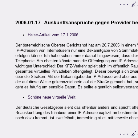
2006-01-17 Auskunftsansprüche gegen Provider bet
Heise-Artikel vom 17.1.2006
Der österreichische Oberste Gerichtshof hat am 26.7.2005 in eine
IP-Adressen von Internetusern nur eine Bekanntgabe von Stammdat
erfolgen könne. Ich habe schon immer darauf hingewiesen, dass diese 
Telephonie. Am ehesten könnte man die Offenlegung von IP-Adresse
wichtigen Unterschied: Der KFZ-Verkehr spielt sich im öffentlich R
gesamtes virtuelles Privatleben offengelegt. Dieser bewegt sich zwar 
über die Straßen. Mit der Bekanntgabe der IP-Adresse wird aber au
der auf diese Weise gekennzeichnete auf der Straße gemacht hat, son
geht es häufig um sensible Daten. Es sollte eigentlich selbstverstä
Schöne neue virtuelle Welt
Der deutsche Gesetzgeber sieht das offenbar anders und spricht of
Beauskunftung des Inhabers einer IP-Adresse explizit an bestimmt
noch dazu kommt, ist zweifelhaft; immerhin gibt es mittlerweile ohned