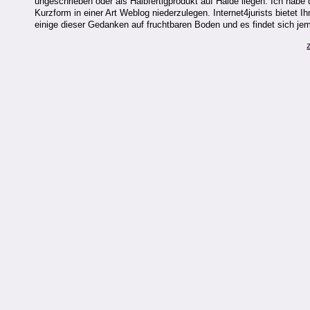
ungeschrieben oder als Halbfertigprodukt auf Halde liegen. Ich ha
Kurzform in einer Art Weblog niederzulegen. Internet4jurists bietet Ih
einige dieser Gedanken auf fruchtbaren Boden und es findet sich jema