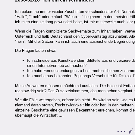
Ich bekomme immer wieder Zuschriften verschiedenster Art. Normale
"Hallo", "Tach" oder einfach "Wieso ..." beginnen. In den meisten F
ich mich eine zeitlang gewundert habe, ist mir mittlerweile auch kla
Wenn die Fragen komplizierte Sachverhalte zum Inhalt haben, verwe
Österreich und halb Deutschland den Cyber-Amtstag abzuhalten. Abe
"nein". Mit drei Sätzen kann ich auch eine ausreichende Begründung 
Die Fragen lauten etwa:
Ich schneide aus Kunstkalendern Bildteile aus und verziere 
einen Internetvertrieb aufmachen?
Ich habe Fernsehsendungen zu bestimmten Themen zusammeng
Ich mache aus bekannten Popsongs Verschnitte für Diskos. Darf
Meine Antworten müssen ernüchternd ausfallen. Die Folge ist Enttä
rechtswidrig sein? Das Zusatzeinkommen, das man schon verplant hat,
Wie die Fälle weitergehen, erfahre ich nicht. Es wird so sein, wie e
niemand daran stören, Rechtswidrigkeit hin oder her. In den meisten
einzelne Geschäfte eine gewissen Bekanntheit erreichen, kommt die P
überhaupt die Wirtschaft ....