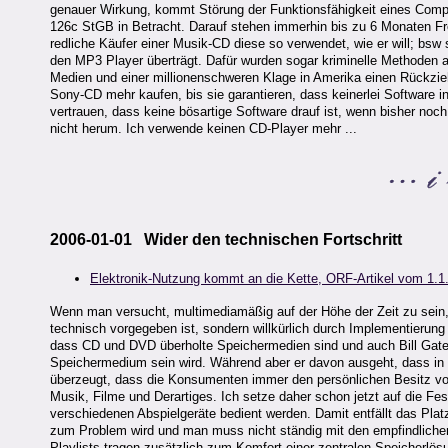
genauer Wirkung, kommt Störung der Funktionsfähigkeit eines Co
126c StGB in Betracht. Darauf stehen immerhin bis zu 6 Monaten Freih
redliche Käufer einer Musik-CD diese so verwendet, wie er will; bsw
den MP3 Player überträgt. Dafür wurden sogar kriminelle Methoden 
Medien und einer millionenschweren Klage in Amerika einen Rückziehe
Sony-CD mehr kaufen, bis sie garantieren, dass keinerlei Software inst
vertrauen, dass keine bösartige Software drauf ist, wenn bisher n
nicht herum. Ich verwende keinen CD-Player mehr ...
2006-01-01 Wider den technischen Fortschritt
Elektronik-Nutzung kommt an die Kette, ORF-Artikel vom 1.1
Wenn man versucht, multimediamäßig auf der Höhe der Zeit zu sein, 
technisch vorgegeben ist, sondern willkürlich durch Implementieru
dass CD und DVD überholte Speichermedien sind und auch Bill Gates
Speichermedium sein wird. Während aber er davon ausgeht, dass in Z
überzeugt, dass die Konsumenten immer den persönlichen Besitz vor
Musik, Filme und Derartiges. Ich setze daher schon jetzt auf die Fe
verschiedenen Abspielgeräte bedient werden. Damit entfällt das P
zum Problem wird und man muss nicht ständig mit den empfindlichen
Playlists tragen zusätzlich zum Komfort einer zentralen Speicherlös