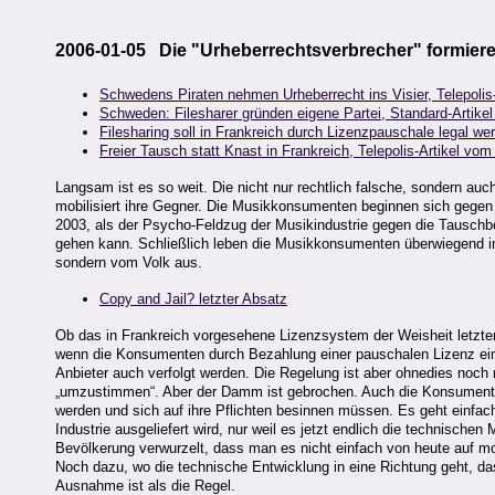
2006-01-05 Die "Urheberrechtsverbrecher" formiere
Schwedens Piraten nehmen Urheberrecht ins Visier, Telepolis
Schweden: Filesharer gründen eigene Partei, Standard-Artike
Filesharing soll in Frankreich durch Lizenzpauschale legal we
Freier Tausch statt Knast in Frankreich, Telepolis-Artikel vo
Langsam ist es so weit. Die nicht nur rechtlich falsche, sondern auc
mobilisiert ihre Gegner. Die Musikkonsumenten beginnen sich gegen
2003, als der Psycho-Feldzug der Musikindustrie gegen die Tauschb
gehen kann. Schließlich leben die Musikkonsumenten überwiegend in
sondern vom Volk aus.
Copy and Jail? letzter Absatz
Ob das in Frankreich vorgesehene Lizenzsystem der Weisheit letzter 
wenn die Konsumenten durch Bezahlung einer pauschalen Lizenz ein 
Anbieter auch verfolgt werden. Die Regelung ist aber ohnedies noch 
„umzustimmen“. Aber der Damm ist gebrochen. Auch die Konsumente
werden und sich auf ihre Pflichten besinnen müssen. Es geht einfac
Industrie ausgeliefert wird, nur weil es jetzt endlich die technische
Bevölkerung verwurzelt, dass man es nicht einfach von heute auf mo
Noch dazu, wo die technische Entwicklung in eine Richtung geht, d
Ausnahme ist als die Regel.