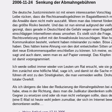
2006-11-24 Senkung der Abmahngebühren
Die deutsche Justizministerin ist mit einem interessanten Vorschlag
Leibe rücken, dass die Rechtsanwaltsgebühren im Bagatellbereich mi
die Anwälte dann nicht mehr auszahlt. Wenn man das Internet fördern 
das größte Risiko besteht. Und das ist nun einmal aufgrund der viel
gezeigt, dass gerade in Deutschland die Gefahr wegen einer Bagatel
einschlägigen Internetforen etwas umsehen. Es stellt sich die Frage, 
Rechtsverletzung sofort mit der Anwaltskeule loszuschlagen. Man h
Kommunikation besteht, verlernt haben miteinander zu reden. Böse Zu
haben. Dies hätten keine Ahnung von den dort entwickelten Sitten un
dort neue Einkommensquellen erschließen zu können. Ich meine, es 
sagt und auch dann, wenn man es auf Papier verewigt. Das Klopfen i
ist damit vorprogrammiert.
Ich werde selbst immer wieder von Leuten um Rat ersucht, wie sie g
ihm zunächst eine höfliche Mail, sage ich, und damit ist die Sache
führen oft erst zu den Streitigkeiten, die man vermeiden wollte. Dr
totaler Overkill.
Als ich übrigens die Idee der Reduzierung der Abmahngebühren bei
habe, etwa in der Richtung, dass man die Judikatur überdenken sollte
Gegner zu ersetzen sind oder ob man nicht verlangen sollte, dass d
(eine E-Mail ist heute wohl jedem zumutbar, der sich im Internet bew
demontieren wollte....