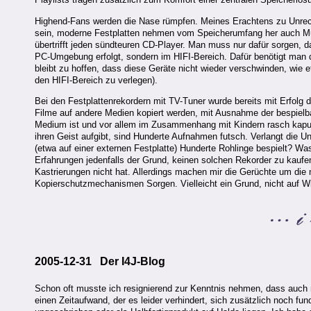
Highend-Fans werden die Nase rümpfen. Meines Erachtens zu Unrech
sein, moderne Festplatten nehmen vom Speicherumfang her auch Musi
übertrifft jeden sündteuren CD-Player. Man muss nur dafür sorgen, d
PC-Umgebung erfolgt, sondern im HIFI-Bereich. Dafür benötigt man d
bleibt zu hoffen, dass diese Geräte nicht wieder verschwinden, wie
den HIFI-Bereich zu verlegen).
Bei den Festplattenrekordern mit TV-Tuner wurde bereits mit Erfolg d
Filme auf andere Medien kopiert werden, mit Ausnahme der bespielb
Medium ist und vor allem im Zusammenhang mit Kindern rasch kaputt 
ihren Geist aufgibt, sind Hunderte Aufnahmen futsch. Verlangt die U
(etwa auf einer externen Festplatte) Hunderte Rohlinge bespielt? 
Erfahrungen jedenfalls der Grund, keinen solchen Rekorder zu kaufen
Kastrierungen nicht hat. Allerdings machen mir die Gerüchte um die
Kopierschutzmechanismen Sorgen. Vielleicht ein Grund, nicht auf W
2005-12-31 Der I4J-Blog
Schon oft musste ich resignierend zur Kenntnis nehmen, dass auch m
einen Zeitaufwand, der es leider verhindert, sich zusätzlich noch fu