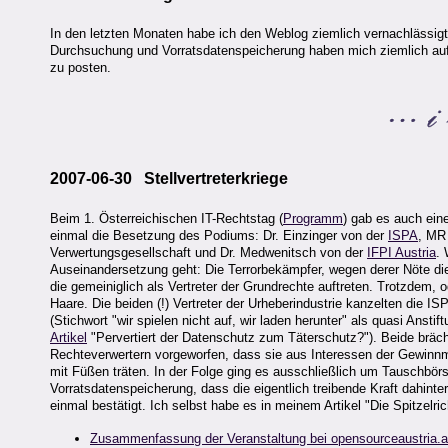
In den letzten Monaten habe ich den Weblog ziemlich vernachlässigt. 
Durchsuchung und Vorratsdatenspeicherung haben mich ziemlich auf 
zu posten.
2007-06-30 Stellvertreterkriege
Beim 1. Österreichischen IT-Rechtstag (
Programm
) gab es auch ein
einmal die Besetzung des Podiums: Dr. Einzinger von der
ISPA
, MR
Verwertungsgesellschaft und Dr. Medwenitsch von der
IFPI Austria
. 
Auseinandersetzung geht: Die Terrorbekämpfer, wegen derer Nöte die
die gemeiniglich als Vertreter der Grundrechte auftreten. Trotzdem, o
Haare. Die beiden (!) Vertreter der Urheberindustrie kanzelten die IS
(Stichwort "wir spielen nicht auf, wir laden herunter" als quasi Anst
Artikel
"Pervertiert der Datenschutz zum Täterschutz?"). Beide bräch
Rechteverwertern vorgeworfen, dass sie aus Interessen der Gewinnm
mit Füßen träten. In der Folge ging es ausschließlich um Tauschbörs
Vorratsdatenspeicherung, dass die eigentlich treibende Kraft dahinter
einmal bestätigt. Ich selbst habe es in meinem Artikel "Die Spitzelric
Zusammenfassung der Veranstaltung bei opensourceaustria.a