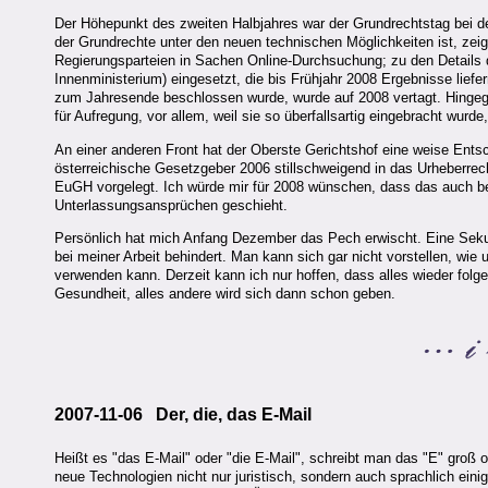
Der Höhepunkt des zweiten Halbjahres war der Grundrechtstag bei d
der Grundrechte unter den neuen technischen Möglichkeiten ist, zeig
Regierungsparteien in Sachen Online-Durchsuchung; zu den Details d
Innenministerium) eingesetzt, die bis Frühjahr 2008 Ergebnisse lief
zum Jahresende beschlossen wurde, wurde auf 2008 vertagt. Hingege
für Aufregung, vor allem, weil sie so überfallsartig eingebracht w
An einer anderen Front hat der Oberste Gerichtshof eine weise Entsche
österreichische Gesetzgeber 2006 stillschweigend in das Urheberre
EuGH vorgelegt. Ich würde mir für 2008 wünschen, dass das auch be
Unterlassungsansprüchen geschieht.
Persönlich hat mich Anfang Dezember das Pech erwischt. Eine Seku
bei meiner Arbeit behindert. Man kann sich gar nicht vorstellen, w
verwenden kann. Derzeit kann ich nur hoffen, dass alles wieder folg
Gesundheit, alles andere wird sich dann schon geben.
2007-11-06 Der, die, das E-Mail
Heißt es "das E-Mail" oder "die E-Mail", schreibt man das "E" groß o
neue Technologien nicht nur juristisch, sondern auch sprachlich eini