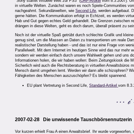
"Sony startet virtuelle Welt zur PS3" (
ORF
-Artikel
vom 8.3.2007). Unü
in virtuelle Welten. Zunächst waren es noch Spiele-Communities von
nachgeahmt. Sekundärwelten, wie
Second Life
, werden aufgebaut. D
gerne hätten. Die Kommunikation erfolgt in Echtzeit, es werden virtu
Hab und Gut gegen echtes Geld gehandelt. Die Grenzen zwischen rea
drängen in diese Welten, geht es doch darum, überall präsent zu sei
Noch ist der virtuelle Spaß getrübt durch schlechte Grafik und klein
genug sind, um die Massen an Daten zu transportieren um reale Dars
realistischer Darstellung haben - und das ist nur eine Frage von we
Parallelwelt. Mit dem Internet im heutigen Sinne wird das nur mehr
sondern wir werden einfach durch unsere Wahlwelt gehen und uns dor
Informationen holen, die wir haben wollen: Beim Zeitungskiosk die M
Sicherlich wird auch die Rechtsberatung in virtuellen Anwaltsbüros m
Mensch damit umgehen lernt. Werden wir dann alle schizophren? Wird 
Fähigkeiten des Menschen auszuschöpfen? Es bleibt spannend.
EU plant Vertretung in Second Life,
Standard-Artikel
vom 8.3.
2007-02-28 Die unwissende Tauschbörsennutzerin
Vor kurzen erhielt Frau A einen Anwaltsbrief. Ihr wurde vorgeworf