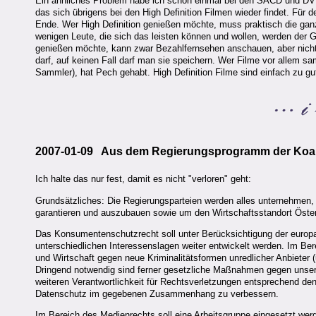
Ein ähnliches Problem habe ich schon einmal bei den SACD und DVD-A
das sich übrigens bei den High Definition Filmen wieder findet. Für 
Ende. Wer High Definition genießen möchte, muss praktisch die gan
wenigen Leute, die sich das leisten können und wollen, werden der
genießen möchte, kann zwar Bezahlfernsehen anschauen, aber nicht
darf, auf keinen Fall darf man sie speichern. Wer Filme vor allem sa
Sammler), hat Pech gehabt. High Definition Filme sind einfach zu 
2007-01-09 Aus dem Regierungsprogramm der Koalitio
Ich halte das nur fest, damit es nicht "verloren" geht:
Grundsätzliches: Die Regierungsparteien werden alles unternehmen, u
garantieren und auszubauen sowie um den Wirtschaftsstandort Österr
Das Konsumentenschutzrecht soll unter Berücksichtigung der europar
unterschiedlichen Interessenslagen weiter entwickelt werden. Im Be
und Wirtschaft gegen neue Kriminalitätsformen unredlicher Anbieter 
Dringend notwendig sind ferner gesetzliche Maßnahmen gegen unser
weiteren Verantwortlichkeit für Rechtsverletzungen entsprechend d
Datenschutz im gegebenen Zusammenhang zu verbessern.
Im Bereich des Medienrechts soll eine Arbeitsgruppe eingesetzt wer