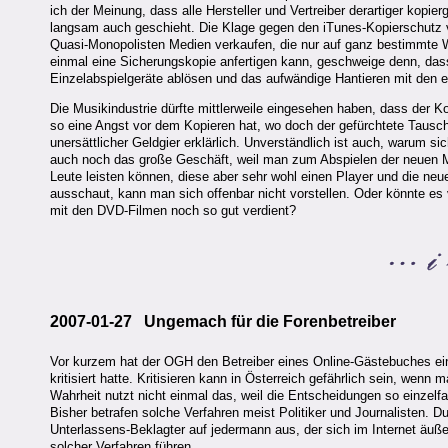
ich der Meinung, dass alle Hersteller und Vertreiber derartiger kopi
langsam auch geschieht. Die Klage gegen den iTunes-Kopierschutz v
Quasi-Monopolisten Medien verkaufen, die nur auf ganz bestimmte 
einmal eine Sicherungskopie anfertigen kann, geschweige denn, dass
Einzelabspielgeräte ablösen und das aufwändige Hantieren mit den em
Die Musikindustrie dürfte mittlerweile eingesehen haben, dass der 
so eine Angst vor dem Kopieren hat, wo doch der gefürchtete Tausch 
unersättlicher Geldgier erklärlich. Unverständlich ist auch, warum sic
auch noch das große Geschäft, weil man zum Abspielen der neuen M
Leute leisten können, diese aber sehr wohl einen Player und die n
ausschaut, kann man sich offenbar nicht vorstellen. Oder könnte es v
mit den DVD-Filmen noch so gut verdient?
2007-01-27 Ungemach für die Forenbetreiber
Vor kurzem hat der OGH den Betreiber eines Online-Gästebuches ein
kritisiert hatte. Kritisieren kann in Österreich gefährlich sein, wen
Wahrheit nutzt nicht einmal das, weil die Entscheidungen so einzel
Bisher betrafen solche Verfahren meist Politiker und Journalisten. Du
Unterlassens-Beklagter auf jedermann aus, der sich im Internet äuß
solcher Verfahren führen.