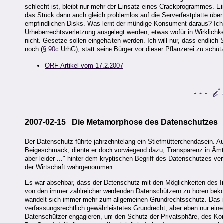
schlecht ist, bleibt nur mehr der Einsatz eines Crackprogrammes. Ein
das Stück dann auch gleich problemlos auf die Serverfestplatte übert
empfindlichen Disks. Was lernt der mündige Konsument daraus? Ich üb
Urheberrechtsverletzung ausgelegt werden, etwas wofür in Wirklichkeit
nicht. Gesetze sollen eingehalten werden. Ich will nur, dass endlic
noch (
§ 90c
UrhG), statt seine Bürger vor dieser Pflanzerei zu schüt
ORF-Artikel vom 17.2.2007
2007-02-15 Die Metamorphose des Datenschutzes
Der Datenschutz führte jahrzehntelang ein Stiefmütterchendasein. Au
Beigeschmack, diente er doch vorwiegend dazu, Transparenz in Ämte
aber leider ..." hinter dem kryptischen Begriff des Datenschutzes ver
der Wirtschaft wahrgenommen.
Es war absehbar, dass der Datenschutz mit den Möglichkeiten des I
von den immer zahlreicher werdenden Datenschützern zu hören beko
wandelt sich immer mehr zum allgemeinen Grundrechtsschutz. Das is
verfassungsrechtlich gewährleistetes Grundrecht, aber eben nur eine
Datenschützer engagieren, um den Schutz der Privatsphäre, des Kom