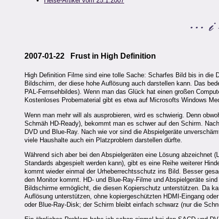
Heise-Artikel vom 25.1.2007
2007-01-22 Frust in High Definition
High Definition Filme sind eine tolle Sache: Scharfes Bild bis in die 
Bildschirm, der diese hohe Auflösung auch darstellen kann. Das bede
PAL-Fernsehbildes). Wenn man das Glück hat einen großen Computer
Kostenloses Probematerial gibt es etwa auf Microsofts Windows Med
Wenn man mehr will als ausprobieren, wird es schwierig. Denn obwoh
Schmäh HD-Ready), bekommt man es schwer auf den Schirm. Nach wie
DVD und Blue-Ray. Nach wie vor sind die Abspielgeräte unverschämt
viele Haushalte auch ein Platzproblem darstellen dürfte.
Während sich aber bei den Abspielgeräten eine Lösung abzeichnet (LG
Standards abgespielt werden kann), gibt es eine Reihe weiterer Hind
kommt wieder einmal der Urheberrechtsschutz ins Bild. Besser gesa
den Monitor kommt. HD- und Blue-Ray-Filme und Abspielgeräte sind 
Bildschirme ermöglicht, die diesen Kopierschutz unterstützen. Da k
Auflösung unterstützen, ohne kopiergeschützten HDMI-Eingang oder
oder Blue-Ray-Disk; der Schirm bleibt einfach schwarz (nur die Sc