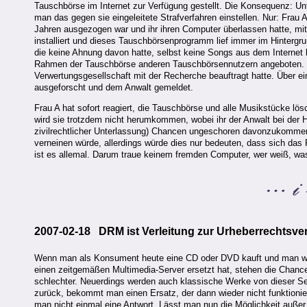
Tauschbörse im Internet zur Verfügung gestellt. Die Konsequenz: Un
man das gegen sie eingeleitete Strafverfahren einstellen. Nur: Frau A
Jahren ausgezogen war und ihr ihren Computer überlassen hatte, mit 
installiert und dieses Tauschbörsenprogramm lief immer im Hintergr
die keine Ahnung davon hatte, selbst keine Songs aus dem Internet 
Rahmen der Tauschbörse anderen Tauschbörsennutzern angeboten. 
Verwertungsgesellschaft mit der Recherche beauftragt hatte. Über e
ausgeforscht und dem Anwalt gemeldet.
Frau A hat sofort reagiert, die Tauschbörse und alle Musikstücke l
wird sie trotzdem nicht herumkommen, wobei ihr der Anwalt bei der
zivilrechtlicher Unterlassung) Chancen ungeschoren davonzukommen, 
verneinen würde, allerdings würde dies nur bedeuten, dass sich das P
ist es allemal. Darum traue keinem fremden Computer, wer weiß, was 
2007-02-18 DRM ist Verleitung zur Urheberrechtsve
Wenn man als Konsument heute eine CD oder DVD kauft und man will 
einen zeitgemäßen Multimedia-Server ersetzt hat, stehen die Chanc
schlechter. Neuerdings werden auch klassische Werke von dieser Se
zurück, bekommt man einen Ersatz, der dann wieder nicht funktion
man nicht einmal eine Antwort. Lässt man nun die Möglichkeit außer 