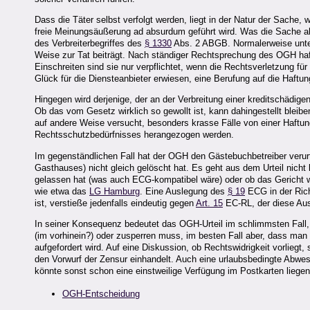
Dass die Täter selbst verfolgt werden, liegt in der Natur der Sache,
freie Meinungsäußerung ad absurdum geführt wird. Was die Sache aber
des Verbreiterbegriffes des
§ 1330
Abs. 2 ABGB. Normalerweise unter
Weise zur Tat beiträgt. Nach ständiger Rechtsprechung des OGH haf
Einschreiten sind sie nur verpflichtet, wenn die Rechtsverletzung für
Glück für die Diensteanbieter erwiesen, eine Berufung auf die Haftun
Hingegen wird derjenige, der an der Verbreitung einer kreditschädige
Ob das vom Gesetz wirklich so gewollt ist, kann dahingestellt bleiben
auf andere Weise versucht, besonders krasse Fälle von einer Haft
Rechtsschutzbedürfnisses herangezogen werden.
Im gegenständlichen Fall hat der OGH den Gästebuchbetreiber verur
Gasthauses) nicht gleich gelöscht hat. Es geht aus dem Urteil nicht k
gelassen hat (was auch ECG-kompatibel wäre) oder ob das Gericht w
wie etwa das
LG Hamburg
. Eine Auslegung des
§ 19
ECG in der Ric
ist, verstieße jedenfalls eindeutig gegen
Art. 15
EC-RL, der diese Aus
In seiner Konsequenz bedeutet das OGH-Urteil im schlimmsten Fall
(im vorhinein?) oder zusperren muss, im besten Fall aber, dass man
aufgefordert wird. Auf eine Diskussion, ob Rechtswidrigkeit vorliegt
den Vorwurf der Zensur einhandelt. Auch eine urlaubsbedingte Abwes
könnte sonst schon eine einstweilige Verfügung im Postkarten liegen
OGH-Entscheidung