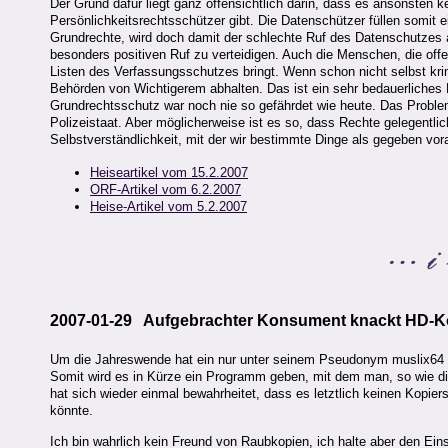
Der Grund dafür liegt ganz offensichtlich darin, dass es ansonsten
Persönlichkeitsrechtsschützer gibt. Die Datenschützer füllen somit e
Grundrechte, wird doch damit der schlechte Ruf des Datenschutzes au
besonders positiven Ruf zu verteidigen. Auch die Menschen, die offe
Listen des Verfassungsschutzes bringt. Wenn schon nicht selbst krim
Behörden von Wichtigerem abhalten. Das ist ein sehr bedauerliches 
Grundrechtsschutz war noch nie so gefährdet wie heute. Das Problem 
Polizeistaat. Aber möglicherweise ist es so, dass Rechte gelegentli
Selbstverständlichkeit, mit der wir bestimmte Dinge als gegeben vo
Heiseartikel vom 15.2.2007
ORF-Artikel vom 6.2.2007
Heise-Artikel vom 5.2.2007
2007-01-29 Aufgebrachter Konsument knackt HD-K
Um die Jahreswende hat ein nur unter seinem Pseudonym muslix64 
Somit wird es in Kürze ein Programm geben, mit dem man, so wie di
hat sich wieder einmal bewahrheitet, dass es letztlich keinen Kopie
könnte.
Ich bin wahrlich kein Freund von Raubkopien, ich halte aber den Eins