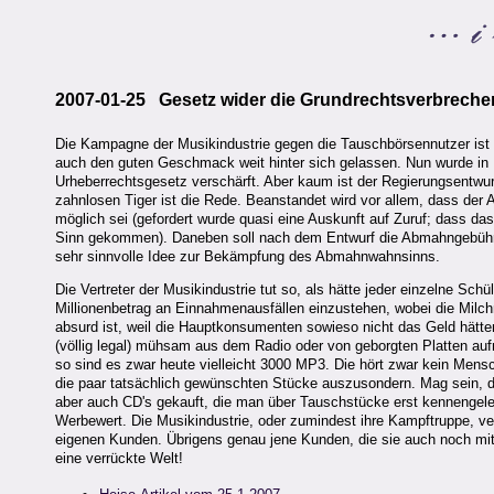
2007-01-25 Gesetz wider die Grundrechtsverbreche
Die Kampagne der Musikindustrie gegen die Tauschbörsennutzer ist un
auch den guten Geschmack weit hinter sich gelassen. Nun wurde in 
Urheberrechtsgesetz verschärft. Aber kaum ist der Regierungsentwu
zahnlosen Tiger ist die Rede. Beanstandet wird vor allem, dass der 
möglich sei (gefordert wurde quasi eine Auskunft auf Zuruf; dass da
Sinn gekommen). Daneben soll nach dem Entwurf die Abmahngebühr b
sehr sinnvolle Idee zur Bekämpfung des Abmahnwahnsinns.
Die Vertreter der Musikindustrie tut so, als hätte jeder einzelne Sch
Millionenbetrag an Einnahmenausfällen einzustehen, wobei die Mil
absurd ist, weil die Hauptkonsumenten sowieso nicht das Geld hätte
(völlig legal) mühsam aus dem Radio oder von geborgten Platten au
so sind es zwar heute vielleicht 3000 MP3. Die hört zwar kein Mensc
die paar tatsächlich gewünschten Stücke auszusondern. Mag sein, d
aber auch CD's gekauft, die man über Tauschstücke erst kennengele
Werbewert. Die Musikindustrie, oder zumindest ihre Kampftruppe, ve
eigenen Kunden. Übrigens genau jene Kunden, die sie auch noch mit 
eine verrückte Welt!