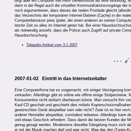
birgt aber ein Computer viel mehr Geheimnisse als eine Wohnung, lief
darin in der Regel auch die virtuellen Kommunikationsvorgänge der 
noch argumentieren, dass dieses der realen Postlade gleicht (allerdi
das Verzeichnis der temporären Internet-Dateien (Cache) in der real
Computerbenutzer preis (jeder, der einen anderen an seinen Computer 
letzter Zeit so alles im Internet getan hat. Bei einer Hausdurchsuc
als notwendig ansieht, dass die Polizei auch Zugriff auf private Co
Hausdurchsuchung.
Telepolis-Artikel vom 3.1.2007
2007-01-02 Eintritt in das Internetzeitalter
Eine Computerfirma hat es vorgemacht, mit einiger Verzögerung ko
verkaufen. Allerdings gibt es online wie offline einige Stolperstein
Konsumenten nicht einfach überlassen könne. Man versucht ihm vielm
Kauf-CD geschah und geschieht dies mittels Kopierschutzmaßnahen
gewünschten Gerät abspielbar sein oder nicht? Zwar ist es hier no
anderer Hersteller abspielbar, zumindest teilweise. Allerdings kan
und etwas Geschick erfordern. Dass damit die besten Kunden der Mus
genug gesagt werden. Mindestens dieselbe Gängelung muss sich aber
er mit der Musik machen darf und was nicht. Mag das den iTunes-Kund