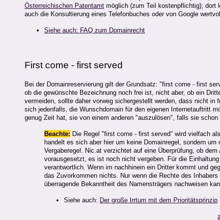
Österreichischen Patentamt
möglich (zum Teil kostenpflichtig); dor
auch die Konsultierung eines Telefonbuches oder von Google wertvoll
Siehe auch: FAQ zum Domainrecht
First come - first served
Bei der Domainreservierung gilt der Grundsatz: "first come - first se
ob die gewünschte Bezeichnung noch frei ist, nicht aber, ob ein Dri
vermeiden, sollte daher vorweg sichergestellt werden, dass nicht in
sich jedenfalls, die Wunschdomain für den eigenen Internetauftritt m
genug Zeit hat, sie von einem anderen "auszulösen", falls sie schon r
Beachte:
Die Regel "first come - first served" wird vielfach 
handelt es sich aber hier um keine Domainregel, sondern um 
Vergaberegel. Nic.at verzichtet auf eine Überprüfung, ob dem 
vorausgesetzt, es ist noch nicht vergeben. Für die Einhaltung
verantwortlich. Wenn im nachhinein ein Dritter kommt und g
das Zuvorkommen nichts. Nur wenn die Rechte des Inhabers gl
überragende Bekanntheit des Namensträgers nachweisen kann,
Siehe auch:
Der große Irrtum mit dem Prioritätsprinzip