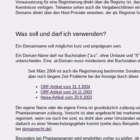
Voraussetzung für eine Registrierung direkt über die Registry ist,
Kenntnisse verfügen. Teilweise sehen auch die Vergaberichtlinien ein
Domains direkt über den Host-Provider erworben, der als Registrar fu
Was soll und darf ich verwenden?
Ein Domainname soll möglichst kurz und einprägsam sein.
Ein Domain-Name darf nur Buchstaben ("a-z", ohne Umlaute und "ß"), Z
unterschieden. Eine .at-Domain muss mindestens drei Buchstaben ent
Seit März 2004 ist auch die Registrierung bestimmter Sonderz
aber noch längere Zeit Probleme bei der Anzeige durch ältere
ORF-Artikel vom 31.3.3004
ORF-Artikel vom 24.11.2003
Heise-Artikel vom 20.8.2003
Der eigene Name oder die eigene Firma ist grundsätzlich zulässig und
Phantasienamen zulässig. Vorsicht ist aber angebracht bei markenr
registriert, wenn sie noch frei sind, es droht aber unter Umständen
dadurch zu einer Verwechslungsgefahr kommt (siehe dazu Beispiele
bei
domainrecht.de
).
Besonders bei Phantasienamen wird empfohlen vorher zu prüfen, ob s