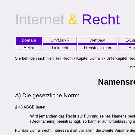
Internet
&
Recht
Domain
Urh/MarkR
Wettbew.
E-Co
E-Mail
Linkrecht
Diensteanbieter
Arb
Sie befinden sich hier:
Teil Recht
-
Kapitel Domain
-
Unterkapitel Re
let
Namensr
A) Die gesetzliche Norm:
§ 43
ABGB lautet:
Wird jemandem das Recht zur Führung seines Namens bestr
(Decknamens) beeinträchtigt, so kann er auf Unterlassung 
Für das Domainrecht interessant ist vor allem die zweite Variante d