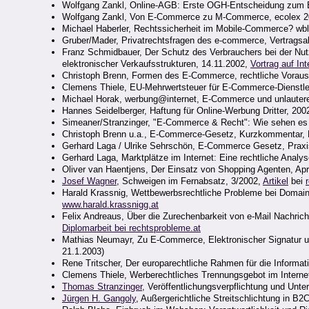
Wolfgang Zankl, Online-AGB: Erste OGH-Entscheidung zum 
Wolfgang Zankl, Von E-Commerce zu M-Commerce, ecolex 2
Michael Haberler, Rechtssicherheit im Mobile-Commerce? wbl
Gruber/Mader, Privatrechtsfragen des e-commerce, Vertragsa
Franz Schmidbauer, Der Schutz des Verbrauchers bei der Nu
elektronischer Verkaufsstrukturen, 14.11.2002,
Vortrag auf Int
Christoph Brenn,
Formen des E-Commerce, rechtliche Voraus
Clemens Thiele, EU-Mehrwertsteuer für E-Commerce-Dienstle
Michael Horak, werbung@internet, E-Commerce und unlautere
Hannes Seidelberger,
Haftung für Online-Werbung Dritter, 200
Simeaner/Stranzinger, "E-Commerce & Recht": Wie sehen es 
Christoph Brenn u.a., E-Commerce-Gesetz, Kurzkommentar,
Gerhard Laga / Ulrike Sehrschön, E-Commerce Gesetz, Prax
Gerhard Laga, Marktplätze im Internet: Eine rechtliche Analy
Oliver van Haentjens, Der Einsatz von Shopping Agenten, Apr
Josef Wagner
, Schweigen im Fernabsatz, 3/2002,
Artikel
bei
Harald Krassnig, Wettbewerbsrechtliche Probleme bei Doma
www.harald.krassnigg.at
Felix Andreaus, Über die Zurechenbarkeit von e-Mail Nachr
Diplomarbeit bei rechtsprobleme.at
Mathias Neumayr, Zu E-Commerce, Elektronischer Signatur 
21.1.2003)
Rene Tritscher, Der europarechtliche Rahmen für die Informat
Clemens Thiele, Werberechtliches Trennungsgebot im Interne
Thomas Stranzinger
, Veröffentlichungsverpflichtung und Unt
Jürgen H. Gangoly
, Außergerichtliche Streitschlichtung in B