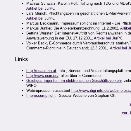
Mathias Schwarz, Karolin Poll: Haftung nach TDG und MDStV
Artikel bei JurPC
Lars Münch, Pflichtangaben im geschäftlichen E-Mail-Verkeh
Artikel bei JurPC
Marcus Beckmann,
Impressumspflicht im Internet - Die Pfli
Markus Junker, Die Anbieterkennzeichnung, 11.2.2002,
Artike
Bettina Wurster, Der Internet-Auftritt von Rechtsanwälten in
Anwaltswerbung in der EU, 17.12.2001,
Artikel bei JurPC
Volker Beck, E-Commerce durch Verbraucherschutz stärken/
Commerce-Richtlinie in Deutschland; 12.3.2001,
Artikel bei 
Links
http://ecaustria.at
, Info-, Service- und Veranstaltungsplattfor
http://www.ecin.de/
, alles über E-Commerce
Geistiges Eigentum im elektronischen Geschäftsverkehr
, zeh
WIPO
Webimpressumsassistent
http://www.digi-info.de/webimpress
Impressumpflicht
- Special Website von Stephan Ott
zur 