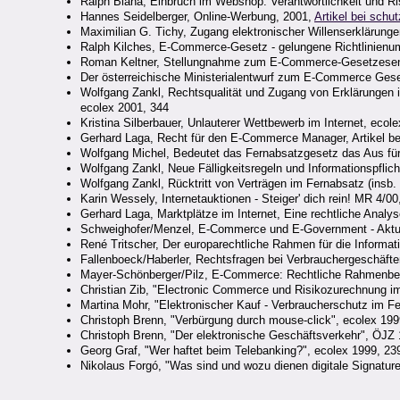
Ralph Blaha, Einbruch im Webshop: Verantwortlichkeit und Ri
Hannes Seidelberger, Online-Werbung, 2001,
Artikel bei schu
Maximilian G. Tichy, Zugang elektronischer Willenserkläru
Ralph Kilches, E-Commerce-Gesetz - gelungene Richtlinienu
Roman Keltner, Stellungnahme zum E-Commerce-Gesetzesent
Der österreichische Ministerialentwurf zum E-Commerce Geset
Wolfgang Zankl, Rechtsqualität und Zugang von Erklärungen 
ecolex 2001, 344
Kristina Silberbauer, Unlauterer Wettbewerb im Internet, ecol
Gerhard Laga, Recht für den E-Commerce Manager, Artikel b
Wolfgang Michel, Bedeutet das Fernabsatzgesetz das Aus für 
Wolfgang Zankl, Neue Fälligkeitsregeln und Informationspflich
Wolfgang Zankl, Rücktritt von Verträgen im Fernabsatz (insb. 
Karin Wessely, Internetauktionen - Steiger' dich rein! MR 4/00
Gerhard Laga, Marktplätze im Internet, Eine rechtliche Analys
Schweighofer/Menzel, E-Commerce und E-Government - Aktuell
René Tritscher, Der europarechtliche Rahmen für die Informat
Fallenboeck/Haberler, Rechtsfragen bei Verbrauchergeschäfte
Mayer-Schönberger/Pilz, E-Commerce: Rechtliche Rahmenbed
Christian Zib, "Electronic Commerce und Risikozurechnung im
Martina Mohr, "Elektronischer Kauf - Verbraucherschutz im F
Christoph Brenn, "Verbürgung durch mouse-click", ecolex 199
Christoph Brenn, "Der elektronische Geschäftsverkehr", ÖJZ
Georg Graf, "Wer haftet beim Telebanking?", ecolex 1999, 23
Nikolaus Forgó, "Was sind und wozu dienen digitale Signatur