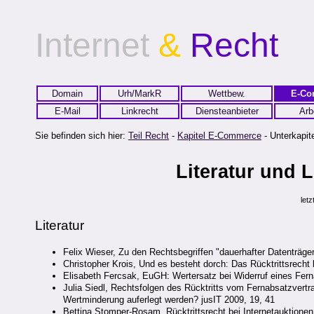
Internet
&
Recht
Domain
Urh/MarkR
Wettbew.
E-Co
E-Mail
Linkrecht
Diensteanbieter
Arb
Sie befinden sich hier:
Teil Recht
-
Kapitel E-Commerce
- Unterkapite
Literatur und
let
Literatur
Felix Wieser, Zu den Rechtsbegriffen "dauerhafter Datenträg
Christopher Krois, Und es besteht dorch: Das Rücktrittsrecht
Elisabeth Fercsak, EuGH: Wertersatz bei Widerruf eines Fer
Julia Siedl, Rechtsfolgen des Rücktritts vom Fernabsatzvertr
Wertminderung auferlegt werden? jusIT 2009, 19, 41
Bettina Stomper-Rosam, Rücktrittsrecht bei Internetauktione