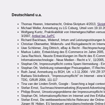
Deutschland u.a.
Thomas Hoeren, Internetrecht, Online-Skriptum 4/2013,
Skrip
Michael Weller, Anmerkung zu LG Coburg, Urteil vom 19.10.2
Wolfgang Kuntz, Praktikabilität von Internetgeschäften vers
3/2007,
Artikel bei JurPC
Richard Backhaus, Widerruf, Irrtum und Leistungsstörungen be
Christian Oberwetter, Widerrufs- und Rückgaberecht im Intern
Uwe Schlörner, Jörg Dittrich, eBay & Recht - Rechtsprechun
Markus Lubitz, Entwicklung des E-Commerce im Jahre 2005,
Jana Rachlock, Neuste Entwicklungen im Recht des E-Commer
Informationstechnologie - Neue Medien - Recht e.V., 11/2005
Stephan Ott, Impressumpflicht contra Spam-Vermeidung - Ein 
Stephan Ott, Verlinkung notwendiger Preisangaben, IT-Rechtsb
Ruth Janal, Anmerkung zu BGH, Urt. v.3.11.2004 - VIII ZR 375
Barbara Stickelbrock, "Impressumspflicht" im Internet - eine
TDG, GRUR 2004, 111-117
Tina van der Linden-Smith, Google - Searching a legal contex
Stefan Ernst, Suchmaschinenmarketing (Keyword-Advertising
Philipp Brunst, Umsetzungsprobleme der Impressumspflicht
Stephan Ott, Informationspflichten im Internet und ihre Erfül
Stefan Ernst, Die wettbewerbsrechtliche Relevanz der Onlin
Jürgen W. Hidien, EU besteuert grenzüberschreitende Online-D