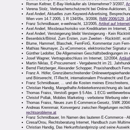
Roman Keltner, E-Bay-Verkäufer als Unternehmer? 3/2007,
Ar
Verena Stolz, Verbraucherschutzrecht bei Online-Auktionen, 1
Axel Anderl, Aktuelles zum Keyword-Advertising, Besprech
Wien vom 14.7.2005, 1 R 134/05s, 3/2006,
RdW 2006/129, 1
Franz Schmidbauer, e-weihnacht, 12/2005,
Artikel auf Internet
Axel Anderl, Missbrauchsrisiko von Kreditkarten im Internet,
Axel Anderl, Versteigerung bleibt Versteigerung - Kein Rücktri
Besenböck/Bitriol, Zum Ersten, zum Zweiten - Rücktritt!, eco
Blume, Hammerl, Blaschek, FernFinG, Kommentar zum Fern-
Mathias Neumayer, Zu eCommerce, elektronischer Signatur u
Günther Ledolter, Die Allgemeinen Geschäftsbedingungen im
Josef Wagner, Vertragsabschluss im Internet, 12/2004,
Artike
Martin Niklas, E-Procurement - Vergaberecht im 21. Jahrhunde
Bernd Fletzberger, Alexander Schopper, Praxishandbuch Fern
Franz A. Höfer, Grenzüberschreitender Onlinewertpapierhand
und Börserecht, IT-Recht, internationalem Privatrecht und Eu
Franz Schmidbauer, ... und die Kosten meines Einschreitens
Christian Handig, Mangelhafte Anbieterkennzeichnung als lau
Thomas Fraiss, Verstoß gegen § 5 Abs. 1 ECG wettbewerbsw
Christof Pollak, Mobiles Marketing - verbotene Werbung oder
Thomas Fraiss, Neues zum E-Commerce-Gesetz, SWK 2004
Andreas Krennmair, Konvergenz zwischen Regelungen rechtli
rechtsprobleme.at
Franz Schmidbauer, Im Namen des lauteren E-Commerce - Ab
Ciresa/Orou, Rechtsberatung Internet, Handbuch zum Multime
Christian Handig, Das Herkunftslandprinzip und seine Auswir