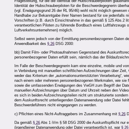
Fragestellung, für die die Identität der Hubschrauberpiloten glaubhaf
Identität der Hubschrauberpiloten für die Beschwerdegegnerin überhau
(vgl. Erwägungsgrund 26 der RL 95/46) wohl nicht möglich gewesen wä
Handhabe zur Bekanntgabe ihrer Namen bestand für sie jedenfalls nich
Vorschriften (z.B. durch Einsichtnahme in das gemäß § 125 Abs.2 lit
verantwortlichen Piloten zu führende Bordbuch eines Luftfahrzeug
Luftverkehrsunternehmen) möglich.
Selbst wenn jedoch von der Ermittlung personenbezogenen Daten der
Anwendbarkeit des
§ 26
DSG 2000:
bb) Damit Film- oder Photoaufnahmen Gegenstand des Auskunftsrech
personenbezogener Daten erfüllt sein, nämlich das der Bildaufzeich
Im Falle der Beschwerdegegnerin kam eine einzelne, mobile und vo
in Verbindung mit manuellen schriftlichen Aufzeichnungen über Zeit,
weder das Kriterium der „automationsunterstützten Verarbeitung“, wie 
nach einem oder mehreren personenbezogenen Merkmalen, wie sie fü
sowie die umfassenden Erwägungen des VwGH zum Begriff der Datei
manuellen Aufzeichnungen über Datum und Uhrzeit neben den Videoa
es sich in beiden Aufzeichnungsteilen nicht um strukturierte sonder
dem Auskunftsrecht unterliegenden Datenanwendung oder Datei fehlt,
Beschwerdeführers nicht eingegangen zu werden.
c) Pflichten eines Nicht-Auftraggebers im Zusammenhang mit
§ 26
D
Da gemäß
§ 26
Abs 1 iVm § 58 DSG 2000 die Auskunftspflicht nur eine
(irgend)einer Datenanwendung oder Datei verantwortlich ist, war
§ 26