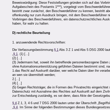
Beweiswürdigung: Diese Feststellungen gründen sich auf das Vorbri
Aufgabeschein des Postamts 1***), vorgelegt vom Beschwerdeführer
bestritt zwar zunächst, den Beschwerdeführer zu kennen, bestritt a
offenkundig nur zum Ausdruck bringen, mit dem Beschwerdeführer ni
Vorbringen des Beschwerdeführers, ein datenschutzrechtliches Auskun
haben, für wahr zu halten.
D) rechtliche Beurteilung
1. anzuwendende Rechtsvorschriften:
Die Verfassungsbestimmung
§ 1
Abs 3 Z 1 und Abs 5 DSG 2000 laute
„
§ 1
. (1) [...]
(2) [...]
(3) Jedermann hat, soweit ihn betreffende personenbezogene Daten zu
ohne Automationsunterstützung geführten Dateien bestimmt sind, 
1.das Recht auf Auskunft darüber, wer welche Daten über ihn verar
an wen sie übermittelt werden;
2.[...]
(4) [...]
(5) Gegen Rechtsträger, die in Formen des Privatrechts eingerichtet s
Datenschutz mit Ausnahme des Rechtes auf Auskunft auf dem Zivilre
zur Entscheidung zuständig, es sei denn, dass Akte der Gesetzgebung
§ 4
Z.1, 3, 4 6 und 7 DSG 2000 lauten unter der Überschrift „Begrif
„
§ 4
. Im Sinne der folgenden Bestimmungen dieses Bundesgesetzes 