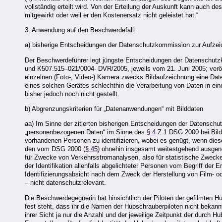
vollständig erteilt wird. Von der Erteilung der Auskunft kann auch 
mitgewirkt oder weil er den Kostenersatz nicht geleistet hat.“
3. Anwendung auf den Beschwerdefall:
a) bisherige Entscheidungen der Datenschutzkommission zur Aufzei
Der Beschwerdeführer legt jüngste Entscheidungen der Datenschut
und K507.515–021/0004- DVR/2005, jeweils vom 21. Juni 2005; veröffe
einzelnen (Foto-, Video-) Kamera zwecks Bildaufzeichnung eine Da
eines solchen Gerätes schlechthin die Verarbeitung von Daten in e
bisher jedoch noch nicht gestellt.
b) Abgrenzungskriterien für „Datenanwendungen“ mit Bilddaten
aa) Im Sinne der zitierten bisherigen Entscheidungen der Datensch
„personenbezogenen Daten“ im Sinne des
§ 4
Z 1 DSG 2000 bei Bilda
vorhandenen Personen zu identifizieren, wobei es genügt, wenn diese
den vom DSG 2000 (
§ 45
) ohnehin insgesamt weitestgehend ausgen
für Zwecke von Verkehrsstromanalysen, also für statistische Zwecke
der Identifikation allenfalls abgelichteter Personen vom Begriff der
Identifizierungsabsicht nach dem Zweck der Herstellung von Film- 
– nicht datenschutzrelevant.
Die Beschwerdegegnerin hat hinsichtlich der Piloten der gefilmten H
fest steht, dass ihr die Namen der Hubschrauberpiloten nicht bekannt
ihrer Sicht ja nur die Anzahl und der jeweilige Zeitpunkt der durch