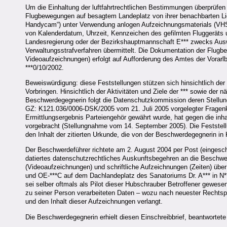
Um die Einhaltung der luftfahrtrechtlichen Bestimmungen überprüfen
Flugbewegungen auf besagtem Landeplatz von ihrer benachbarten Lie
Handycam“) unter Verwendung anlogen Aufzeichnungsmaterials (VHS
von Kalenderdatum, Uhrzeit, Kennzeichen des gefilmten Fluggerät
Landesregierung oder der Bezirkshauptmannschaft E*** zwecks Ausw
Verwaltungsstrafverfahren übermittelt. Die Dokumentation der Flug
Videoaufzeichnungen) erfolgt auf Aufforderung des Amtes der Vorar
***0/10/2002.
Beweiswürdigung: diese Feststellungen stützen sich hinsichtlich der
Vorbringen. Hinsichtlich der Aktivitäten und Ziele der *** sowie d
Beschwerdegegnerin folgt die Datenschutzkommission deren Stellu
GZ: K121.036/0006-DSK/2005 vom 21. Juli 2005 vorgelegter Fragen
Ermittlungsergebnis Parteiengehör gewährt wurde, hat gegen die inha
vorgebracht (Stellungnahme vom 14. September 2005). Die Feststell
den Inhalt der zitierten Urkunde, die von der Beschwerdegegnerin in
Der Beschwerdeführer richtete am 2. August 2004 per Post (eingesch
datiertes datenschutzrechtliches Auskunftsbegehren an die Beschw
(Videoaufzeichnungen) und schriftliche Aufzeichnungen (Zeiten) üb
und OE-***C auf dem Dachlandeplatz des Sanatoriums Dr. A*** in N**
sei selber oftmals als Pilot dieser Hubschrauber Betroffener gewes
zu seiner Person verarbeiteten Daten – wozu nach neuester Rechtsp
und den Inhalt dieser Aufzeichnungen verlangt.
Die Beschwerdegegnerin erhielt diesen Einschreibbrief, beantwortet