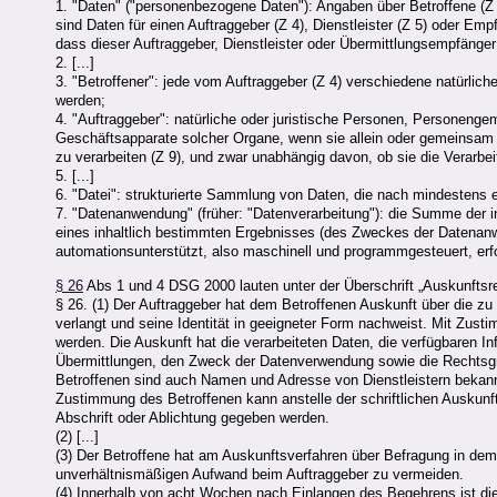
1. "Daten" ("personenbezogene Daten"): Angaben über Betroffene (Z 3
sind Daten für einen Auftraggeber (Z 4), Dienstleister (Z 5) oder Em
dass dieser Auftraggeber, Dienstleister oder Übermittlungsempfänger 
2. [...]
3. "Betroffener": jede vom Auftraggeber (Z 4) verschiedene natürlic
werden;
4. "Auftraggeber": natürliche oder juristische Personen, Personeng
Geschäftsapparate solcher Organe, wenn sie allein oder gemeinsam 
zu verarbeiten (Z 9), und zwar unabhängig davon, ob sie die Verarbei
5. [...]
6. "Datei": strukturierte Sammlung von Daten, die nach mindestens 
7. "Datenanwendung" (früher: "Datenverarbeitung"): die Summe der i
eines inhaltlich bestimmten Ergebnisses (des Zweckes der Datenanw
automationsunterstützt, also maschinell und programmgesteuert, er
§ 26
Abs 1 und 4 DSG 2000 lauten unter der Überschrift „Auskunftsre
§ 26. (1) Der Auftraggeber hat dem Betroffenen Auskunft über die zu 
verlangt und seine Identität in geeigneter Form nachweist. Mit Zus
werden. Die Auskunft hat die verarbeiteten Daten, die verfügbaren In
Übermittlungen, den Zweck der Datenverwendung sowie die Rechtsgru
Betroffenen sind auch Namen und Adresse von Dienstleistern bekannt 
Zustimmung des Betroffenen kann anstelle der schriftlichen Auskunf
Abschrift oder Ablichtung gegeben werden.
(2) [...]
(3) Der Betroffene hat am Auskunftsverfahren über Befragung in d
unverhältnismäßigen Aufwand beim Auftraggeber zu vermeiden.
(4) Innerhalb von acht Wochen nach Einlangen des Begehrens ist die 