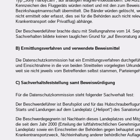
Typ „Sony Handycam“, auf analogen Magnet-Videobändern. Die Aufzei
Kennzeichen des Fluggeräts würden notiert und mit den zum Beweis 
Bezirkshauptmannschaft übermittelt. Die Bänder würden gelöscht, we
nicht ermittelt oder erfasst, dies sei für die Behörden auch nicht r
Krankentransport oder Privatflug) abhänge.
Der Beschwerdeführer brachte dazu mit Stellungnahme vom 14. Sept
Sachverhalten bildete keinen tauglichen Grund für „auf Bevorratung
B) Ermittlungsverfahren und verwendete Beweismittel
Die Datenschutzkommission hat ein Ermittlungsverfahren durchgefü
und Einsichtnahme in die von beiden Streitteilen vorgelegten Urkun
weit sie nicht jeweils vom Betreffenden selbst stammen, Parteienge
C) Sachverhaltsfeststellung samt Beweiswürdigung
Für die Datenschutzkommission steht folgender Sachverhalt fest:
Der Beschwerdeführer ist Berufspilot und für das Hubschrauberflugun
Starts und Landungen auf dem Landeplatz („Heliport“) des Sanatoriums
Die Beschwerdegegnerin ist Nachbarin dieses Landeplatzes und Mitgli
die seit dem Jahr 2000 (Erteilung der luftfahrtrechtlichen Genehmi
Landeplatz sowie ein Einschreiten der Behörden gegen behauptet un
Krankentransportzweck, Nichteinhaltung anderer behördlicher Auflag