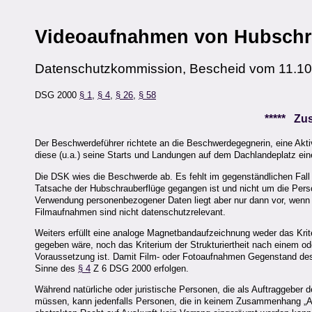
Videoaufnahmen von Hubschr
Datenschutzkommission, Bescheid vom 11.1
DSG 2000
§ 1
,
§ 4
,
§ 26
,
§ 58
***** Z
Der Beschwerdeführer richtete an die Beschwerdegegnerin, eine Aktiv
diese (u.a.) seine Starts und Landungen auf dem Dachlandeplatz ein
Die DSK wies die Beschwerde ab. Es fehlt im gegenständlichen Fall 
Tatsache der Hubschrauberflüge gegangen ist und nicht um die Perso
Verwendung personenbezogener Daten liegt aber nur dann vor, wenn si
Filmaufnahmen sind nicht datenschutzrelevant.
Weiters erfüllt eine analoge Magnetbandaufzeichnung weder das Kriter
gegeben wäre, noch das Kriterium der Strukturiertheit nach einem 
Voraussetzung ist. Damit Film- oder Fotoaufnahmen Gegenstand des 
Sinne des
§ 4
Z 6 DSG 2000 erfolgen.
Während natürliche oder juristische Personen, die als Auftraggebe
müssen, kann jedenfalls Personen, die in keinem Zusammenhang „Auft