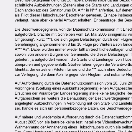
Beschwerdegegnerin gerichtet zu haben. Dieses habe darauf Bezug
schriftliche Aufzeichnungen (Zeiten) über die Starts und Landunge
Dachlandeplatz des Sanatoriums Dr. A*** in N*** anfertige, auf dene
als Pilot dieser Hubschrauber Betroffener gewesen. Er habe insbeso
verlangt, habe aber keinerlei Antwort erhalten. Er beantrage, der B
Die Beschwerdegegnerin, von der Datenschutzkommission mit Erled
aufgefordert, brachte mit Schreiben vom 19. Mai 2005 sinngemäß vor,
Umgebung“, kurz: ***), die sich gegen Belastungen durch den Flugverk
Genehmigung angenommenen 8 bis 10 Flüge pro Wintersaison fänden
A*** Air“. Dabei würden immer wieder luftfahrtrechtliche Auflagen un
sowohl von anderen Bürgern der Gemeinde, die dieser Belastungen f
gebeten, ja aufgefordert worden, die Starts und Landungen von Hubs
überprüfen und gegebenenfalls Strafverfahren gegen die Verantwortli
Identität der einzelnen Piloten für sie und die *** auch ohne Bedeut
zur Verfügung, die dann Abhilfe gegen den Fluglärm und riskante Fl
Auf Aufforderung durch die Datenschutzkommission vom 28. Juni 2
Vorbringens (Stellung eines Auskunftsbegehrens) einen Aufgabesche
Ersuchen der Vorarlberger Landesregierung stelle keine taugliche R
Aufgabeschein sei weiters die Behauptung der Beschwerdegegnerin w
angelegten Aufzeichnungen in Verbindung mit den Start- und Landelis
sei, handle es sich um personenbezogene Daten, die Beschwerdegegn
Auf nähere und wiederholte Aufforderung durch die Datenschutzkom
August 2005 vor, sie betreibe keine fest installierte Videoüberwachu
Wahrnehmung der Annäherung eines Hubschraubers durch sie selbst v