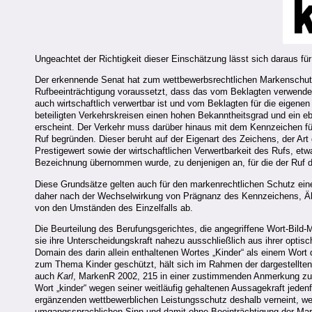
Ungeachtet der Richtigkeit dieser Einschätzung lässt sich daraus fü
Der erkennende Senat hat zum wettbewerbsrechtlichen Markensch
Rufbeeinträchtigung voraussetzt, dass das vom Beklagten verwendet
auch wirtschaftlich verwertbar ist und vom Beklagten für die eigen
beteiligten Verkehrskreisen einen hohen Bekanntheitsgrad und ein
erscheint. Der Verkehr muss darüber hinaus mit dem Kennzeichen für
Ruf begründen. Dieser beruht auf der Eigenart des Zeichens, der Art
Prestigewert sowie der wirtschaftlichen Verwertbarkeit des Rufs, et
Bezeichnung übernommen wurde, zu denjenigen an, für die der Ruf 
Diese Grundsätze gelten auch für den markenrechtlichen Schutz e
daher nach der Wechselwirkung von Prägnanz des Kennzeichens, Ähn
von den Umständen des Einzelfalls ab.
Die Beurteilung des Berufungsgerichtes, die angegriffene Wort-Bild-
sie ihre Unterscheidungskraft nahezu ausschließlich aus ihrer optisc
Domain des darin allein enthaltenen Wortes „Kinder“ als einem Wort 
zum Thema Kinder geschützt, hält sich im Rahmen der dargestellten 
auch
Karl
, MarkenR 2002, 215 in einer zustimmenden Anmerkung zum 
Wort „kinder“ wegen seiner weitläufig gehaltenen Aussagekraft jeden
ergänzenden wettbewerblichen Leistungsschutz deshalb verneint, we
umgangssprachlichen Sinn und damit ohne Beeinträchtigung der Marke