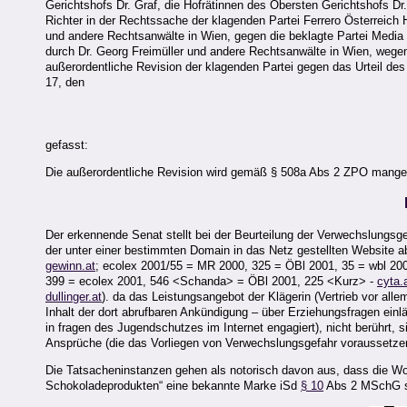
Gerichtshofs Dr. Graf, die Hofrätinnen des Obersten Gerichtshofs Dr
Richter in der Rechtssache der klagenden Partei Ferrero Österreich
und andere Rechtsanwälte in Wien, gegen die beklagte Partei Media
durch Dr. Georg Freimüller und andere Rechtsanwälte in Wien, wege
außerordentliche Revision der klagenden Partei gegen das Urteil de
17, den
gefasst:
Die außerordentliche Revision wird gemäß § 508a Abs 2 ZPO mange
Der erkennende Senat stellt bei der Beurteilung der Verwechslungs
der unter einer bestimmten Domain in das Netz gestellten Website 
gewinn.at
; ecolex 2001/55 = MR 2000, 325 = ÖBl 2001, 35 = wbl 20
399 = ecolex 2001, 546 <Schanda> = ÖBl 2001, 225 <Kurz> -
cyta.
dullinger.at
). da das Leistungsangebot der Klägerin (Vertrieb vor al
Inhalt der dort abrufbaren Ankündigung – über Erziehungsfragen ein
in fragen des Jugendschutzes im Internet engagiert), nicht berührt,
Ansprüche (die das Vorliegen von Verwechslungsgefahr voraussetze
Die Tatsacheninstanzen gehen als notorisch davon aus, dass die Wort
Schokoladeprodukten“ eine bekannte Marke iSd
§ 10
Abs 2 MSchG s