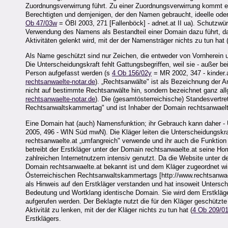
Zuordnungsverwirrung führt. Zu einer Zuordnungsverwirrung kommt e
Berechtigten und demjenigen, der den Namen gebraucht, ideelle oder
Ob 47/03w
= ÖBl 2003, 271 [Fallenböck] - adnet.at II ua). Schutzw
Verwendung des Namens als Bestandteil einer Domain dazu führt, da
Aktivitäten gelenkt wird, mit der der Namensträger nichts zu tun hat 
Als Name geschützt sind nur Zeichen, die entweder von Vornherein u
Die Unterscheidungskraft fehlt Gattungsbegriffen, weil sie - außer bei
Person aufgefasst werden (s
4 Ob 156/02y
= MR 2002, 347 - kinder.
rechtsanwaelte-notar.de
). „Rechtsanwälte" ist als Bezeichnung der 
nicht auf bestimmte Rechtsanwälte hin, sondern bezeichnet ganz a
rechtsanwaelte-notar.de
). Die (gesamtösterreichische) Standesvertr
Rechtsanwaltskammertag" und ist Inhaber der Domain rechtsanwaelt
Eine Domain hat (auch) Namensfunktion; ihr Gebrauch kann daher -
2005, 496 - WIN Süd mwN). Die Kläger leiten die Unterscheidungskra
rechtsanwaelte.at „umfangreich" verwende und ihr auch die Funkt
betreibt der Erstkläger unter der Domain rechtsanwaelte.at seine Ho
zahlreichen Internetnutzern intensiv genutzt. Da die Website unter 
Domain rechtsanwaelte.at bekannt ist und dem Kläger zugeordnet wi
Österreichischen Rechtsanwaltskammertags [http://www.rechtsanwae
als Hinweis auf den Erstkläger verstanden und hat insoweit Untersche
Bedeutung und Wortklang identische Domain. Sie wird dem Erstkläg
aufgerufen werden. Der Beklagte nutzt die für den Kläger geschützt
Aktivität zu lenken, mit der der Kläger nichts zu tun hat (
4 Ob 209/0
Erstklägers.