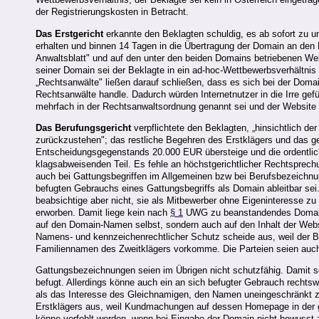
der Registrierungskosten in Betracht.
Das Erstgericht
erkannte den Beklagten schuldig, es ab sofort zu un
erhalten und binnen 14 Tagen in die Übertragung der Domain an den Er
Anwaltsblatt" und auf den unter den beiden Domains betriebenen Web
seiner Domain sei der Beklagte in ein ad-hoc-Wettbewerbsverhältnis 
„Rechtsanwälte" ließen darauf schließen, dass es sich bei der Doma
Rechtsanwälte handle. Dadurch würden Internetnutzer in die Irre gef
mehrfach in der Rechtsanwaltsordnung genannt sei und der Website
Das Berufungsgericht
verpflichtete den Beklagten, „hinsichtlich de
zurückzustehen"; das restliche Begehren des Erstklägers und das 
Entscheidungsgegenstands 20.000 EUR übersteige und die ordentlich
klagsabweisenden Teil. Es fehle an höchstgerichtlicher Rechtsprec
auch bei Gattungsbegriffen im Allgemeinen bzw bei Berufsbezeichnu
befugten Gebrauchs eines Gattungsbegriffs als Domain ableitbar sei
beabsichtige aber nicht, sie als Mitbewerber ohne Eigeninteresse zu
erworben. Damit liege kein nach
§ 1
UWG zu beanstandendes Domain G
auf den Domain-Namen selbst, sondern auch auf den Inhalt der Webs
Namens- und kennzeichenrechtlicher Schutz scheide aus, weil der 
Familiennamen des Zweitklägers vorkomme. Die Parteien seien auch 
Gattungsbezeichnungen seien im Übrigen nicht schutzfähig. Damit s
befugt. Allerdings könne auch ein an sich befugter Gebrauch rechtswi
als das Interesse des Gleichnamigen, den Namen uneingeschränkt z
Erstklägers aus, weil Kundmachungen auf dessen Homepage in der g
könne verfehlt werden, wenn bei Eingabe der Domain nicht bewusst z