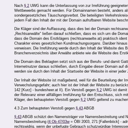
Nach
§ 2
UWG kann die Unterlassung von zur Irreführung geeigneten
Wettbewerbs gemacht werden. Für Domainnamen besteht, anders als
sondergesetzliches Täuschungsverbot. Die beteiligten Verkehrskreis
jedem Fall den Inhalt der mit der Domain aufrufbaren Website beschre
Die Kläger sind der Auffassung, dass dies bei der Domain rechtsanwä
„Rechtsanwälte" ließen darauf schließen, dass es sich um die Doma
dass die Domain des Erstklägers (rechtsanwaelte.at) praktisch iden
Charakter eines gesetzlichen Kundmachungsorgans. Darüber hinaus 
verweisen. Die Irreführung werde durch den Inhalt der Website des 
Branchenverzeichnis über Anwälte anbiete wie die Website des Erstk
Die Domain des Beklagten setzt sich aus der Berufs- und damit Ga
Internetnutzer daraus schließen, durch Eingabe dieser Domain auf d
werden sie durch den Inhalt der Startseite der Website in einer jede
Der Inhalt der Website ist maßgebend, weil für die Beurteilung der Ir
Verwechslungsgefahr; auch hier ist der Inhalt der Website zu berücks
142 [Kurz] - bundesheer.at II). Ein Verstoß gegen
§ 2
UWG ist damit 
der Relevanz einer allfälligen Irreführung für den Entschluss, sich 
Kläger, den behaupteten Verstoß gegen
§ 2
UWG geltend zu machen, 
4.3 Zum behaupteten Verstoß gegen
§ 43
ABGB
§ 43
ABGB schützt den Namensträger vor Namensbestreitung und Na
Namensbestreitung (
4 Ob 47/03w
= ÖBl 2003, 271 [Fallenböck] - ad
rechtswidrig, wenn der unbefugte Gebrauch schutzwürdige Interesse