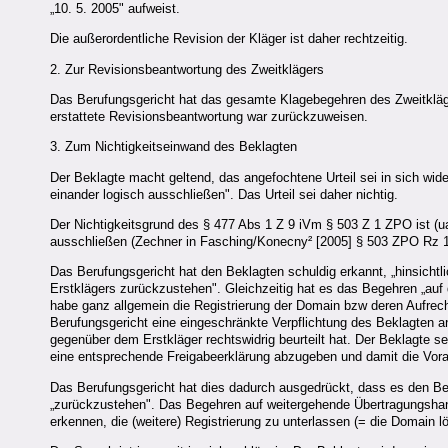
„10. 5. 2005" aufweist.
Die außerordentliche Revision der Kläger ist daher rechtzeitig.
2. Zur Revisionsbeantwortung des Zweitklägers
Das Berufungsgericht hat das gesamte Klagebegehren des Zweitkläg
erstattete Revisionsbeantwortung war zurückzuweisen.
3. Zum Nichtigkeitseinwand des Beklagten
Der Beklagte macht geltend, das angefochtene Urteil sei in sich wid
einander logisch ausschließen". Das Urteil sei daher nichtig.
Der Nichtigkeitsgrund des § 477 Abs 1 Z 9 iVm § 503 Z 1 ZPO ist (u
ausschließen (Zechner in Fasching/Konecny² [2005] § 503 ZPO Rz 112).
Das Berufungsgericht hat den Beklagten schuldig erkannt, „hinsichtl
Erstklägers zurückzustehen". Gleichzeitig hat es das Begehren „au
habe ganz allgemein die Registrierung der Domain bzw deren Aufrec
Berufungsgericht eine eingeschränkte Verpflichtung des Beklagten 
gegenüber dem Erstkläger rechtswidrig beurteilt hat. Der Beklagte se
eine entsprechende Freigabeerklärung abzugeben und damit die Vora
Das Berufungsgericht hat dies dadurch ausgedrückt, dass es den Bek
„zurückzustehen". Das Begehren auf weitergehende Übertragungsha
erkennen, die (weitere) Registrierung zu unterlassen (= die Domain l