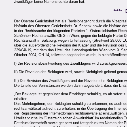
Zweitkläger keine Namensrechte daran hat.
*****
Der Oberste Gerichtshof hat als Revisionsgericht durch die Vizepräs
Hofrätin des Obersten Gerichtshofs Dr. Schenk sowie die Hofräte des 
in der Rechtssache der klagenden Parteien 1. Österreichischer Recht
Schönherr Rechtsanwälte OEG in Wien, gegen die beklagte Partei Di
Rechtsanwalt in Salzburg, wegen Unterlassung (Streitwert 29.000 EUR
über die außerordentliche Revision der Kläger und die Revision des
229/04i-19, mit dem das Urteil des Handelsgerichts Wien vom 9. S
Oktober 2004, ON 14, teilweise abgeändert wurde, in nichtöffentlich
I) Die Revisionsbeantwortung des Zweitklägers wird zurückgewiesen
II) Die Revision des Beklagten wird, soweit Nichtigkeit geltend gema
III) Der Revision des Zweitklägers und der Revision des Beklagten w
Die Urteile der Vorinstanzen werden dahin abgeändert, dass die Ents
„Der Beklagte ist gegenüber dem Erstkläger schuldig, es ab sofort zu
erhalten.
Das Mehrbegehren, den Beklagten schuldig zu erkennen, es auch dem
rechtsanwälte.at aufrecht zu erhalten, in die Übertragung der Interne
der Registrierung der Internetdomain rechtsanwälte.at einzuwilligen
Urteilsspruchs im 'Österreichischen Anwaltsblatt' im redaktionellen T
Fettdrucküberschrift sowie gesperrt und fettgedruckten Namen der P