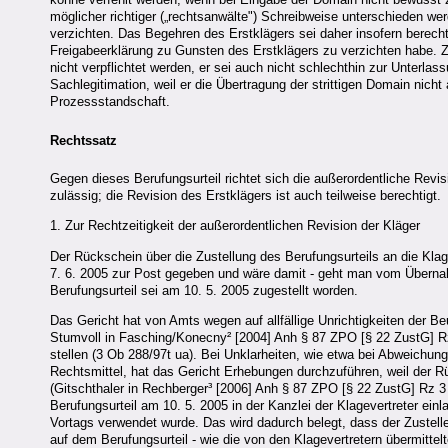
möglicher richtiger („rechtsanwälte") Schreibweise unterschieden w
verzichten. Das Begehren des Erstklägers sei daher insofern berechti
Freigabeerklärung zu Gunsten des Erstklägers zu verzichten habe. 
nicht verpflichtet werden, er sei auch nicht schlechthin zur Unterl
Sachlegitimation, weil er die Übertragung der strittigen Domain nich
Prozessstandschaft.
Rechtssatz
Gegen dieses Berufungsurteil richtet sich die außerordentliche Revis
zulässig; die Revision des Erstklägers ist auch teilweise berechtigt.
1. Zur Rechtzeitigkeit der außerordentlichen Revision der Kläger
Der Rückschein über die Zustellung des Berufungsurteils an die Kla
7. 6. 2005 zur Post gegeben und wäre damit - geht man vom Übernahm
Berufungsurteil sei am 10. 5. 2005 zugestellt worden.
Das Gericht hat von Amts wegen auf allfällige Unrichtigkeiten der 
Stumvoll in Fasching/Konecny² [2004] Anh § 87 ZPO [§ 22 ZustG] Rz
stellen (3 Ob 288/97t ua). Bei Unklarheiten, wie etwa bei Abweic
Rechtsmittel, hat das Gericht Erhebungen durchzuführen, weil der R
(Gitschthaler in Rechberger³ [2006] Anh § 87 ZPO [§ 22 ZustG] Rz 3
Berufungsurteil am 10. 5. 2005 in der Kanzlei der Klagevertreter ei
Vortags verwendet wurde. Das wird dadurch belegt, dass der Zustel
auf dem Berufungsurteil - wie die von den Klagevertretern übermittel