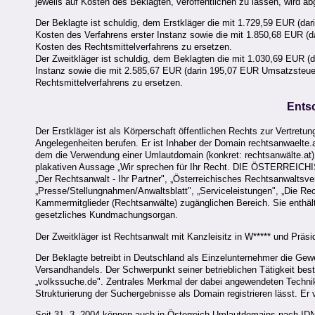
jeweils auf Kosten des Beklagten, veröffentlichen zu lassen, wird a
Der Beklagte ist schuldig, dem Erstkläger die mit 1.729,59 EUR (d
Kosten des Verfahrens erster Instanz sowie die mit 1.850,68 EUR 
Kosten des Rechtsmittelverfahrens zu ersetzen.
Der Zweitkläger ist schuldig, dem Beklagten die mit 1.030,69 EUR (
Instanz sowie die mit 2.585,67 EUR (darin 195,07 EUR Umsatzsteue
Rechtsmittelverfahrens zu ersetzen.
Ents
Der Erstkläger ist als Körperschaft öffentlichen Rechts zur Vertret
Angelegenheiten berufen. Er ist Inhaber der Domain rechtsanwaelte.a
dem die Verwendung einer Umlautdomain (konkret: rechtsanwälte.at)
plakativen Aussage „Wir sprechen für Ihr Recht. DIE ÖSTERREI
„Der Rechtsanwalt - Ihr Partner", „Österreichisches Rechtsanwaltsv
„Presse/Stellungnahmen/Anwaltsblatt", „Serviceleistungen", „Die Re
Kammermitglieder (Rechtsanwälte) zugänglichen Bereich. Sie enthält
gesetzliches Kundmachungsorgan.
Der Zweitkläger ist Rechtsanwalt mit Kanzleisitz in W***** und Präsi
Der Beklagte betreibt in Deutschland als Einzelunternehmer die Gew
Versandhandels. Der Schwerpunkt seiner betrieblichen Tätigkeit best
„volkssuche.de". Zentrales Merkmal der dabei angewendeten Technik
Strukturierung der Suchergebnisse als Domain registrieren lässt. Er
Seit 31. 3. 2004 können auch in Österreich Umlautdomains nach IDN-