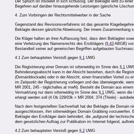
Der Spruch ist insoweit in sich schlüssig. Der Beklagte wird zu eine
Begehren auf darüber hinausgehende Leistungen (gänzliche Löschung 
4. Zum Vorbringen der Rechtsmittelwerber in der Sache
Gegenstand des Revisionsverfahrens ist das gesamte Klagebegehren
Beklagte dessen gänzliche Abweisung. Der innere Zusammenhang spr
Die Kläger halten an ihrer Auffassung fest, dass dem Beklagten sowoh
eine Verletzung des Namensrechts des Erstklägers (
§ 43
ABGB) vorz
Bestandteil seiner auf generischen Begriffen aufgebauten Suchmasc
4.1 Zum behaupteten Verstoß gegen
§ 1
UWG
Die Registrierung einer Domain ist sittenwidrig im Sinne des
§ 1
UWG, 
Behinderungsabsicht kann in der Absicht bestehen, durch die Registr
(Domainblockade) oder in der Absicht, einen finanziellen Vorteil zu
im Zeitpunkt der Registrierung vorliegen und das überwiegende, wen
MR 2001, 245 - täglichalles.at mwN). Besteht die Domain aus einem
Vermarktung nur dann sittenwidrig im Sinne des
§ 1
UWG, wenn die Do
erlangt werden soll (4 Ob 229/03k = MR 2004, 374 (Thiele) - autobel
Nach dem festgestellten Sachverhalt hat der Beklagte die Domain nic
ausgeschlossen, ihm sittenwidriges Domain Grabbing vorzuwerfen. E
Beklagte den Erstkläger darin behindert, die „aufgrund der technisc
dem gesetzlichen Auftrag zur Publikation im Internet folgend, auftre
4.2 Zum behaupteten Verstoß gegen
§ 2
UWG