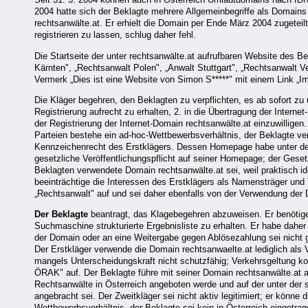
2004 hatte sich der Beklagte mehrere Allgemeinbegriffe als Domains 
rechtsanwälte.at. Er erhielt die Domain per Ende März 2004 zugeteil
registrieren zu lassen, schlug daher fehl.
Die Startseite der unter rechtsanwälte.at aufrufbaren Website des B
Kärnten", „Rechtsanwalt Polen", „Anwalt Stuttgart", „Rechtsanwalt 
Vermerk „Dies ist eine Website von Simon S*****" mit einem Link „I
Die Kläger begehren, den Beklagten zu verpflichten, es ab sofort zu 
Registrierung aufrecht zu erhalten, 2. in die Übertragung der Interne
der Registrierung der Internet-Domain rechtsanwälte.at einzuwilligen
Parteien bestehe ein ad-hoc-Wettbewerbsverhältnis, der Beklagte 
Kennzeichenrecht des Erstklägers. Dessen Homepage habe unter der 
gesetzliche Veröffentlichungspflicht auf seiner Homepage; der Ges
Beklagten verwendete Domain rechtsanwälte.at sei, weil praktisch id
beeinträchtige die Interessen des Erstklägers als Namensträger und
„Rechtsanwalt" auf und sei daher ebenfalls von der Verwendung der 
Der Beklagte
beantragt, das Klagebegehren abzuweisen. Er benötige
Suchmaschine strukturierte Ergebnisliste zu erhalten. Er habe daher
der Domain oder an eine Weitergabe gegen Ablösezahlung sei nicht g
Der Erstkläger verwende die Domain rechtsanwaelte.at lediglich al
mangels Unterscheidungskraft nicht schutzfähig; Verkehrsgeltung kom
ÖRAK" auf. Der Beklagte führe mit seiner Domain rechtsanwälte.at auc
Rechtsanwälte in Österreich angeboten werde und auf der unter der 
angebracht sei. Der Zweitkläger sei nicht aktiv legitimiert; er könn
Wettbewerbsverhältnis, der Beklagte sei kein in Österreich eingetr