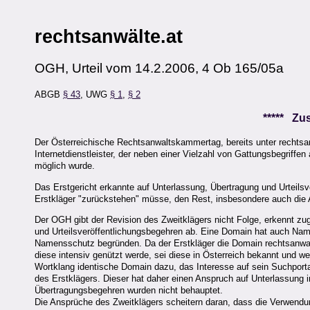
rechtsanwälte.at
OGH, Urteil vom 14.2.2006, 4 Ob 165/05a
ABGB
§ 43
, UWG
§ 1
,
§ 2
***** Z
Der Österreichische Rechtsanwaltskammertag, bereits unter rechtsan
Internetdienstleister, der neben einer Vielzahl von Gattungsbegriffe
möglich wurde.
Das Erstgericht erkannte auf Unterlassung, Übertragung und Urteils
Erstkläger "zurückstehen" müsse, den Rest, insbesondere auch die 
Der OGH gibt der Revision des Zweitklägers nicht Folge, erkennt zu
und Urteilsveröffentlichungsbegehren ab. Eine Domain hat auch Nam
Namensschutz begründen. Da der Erstkläger die Domain rechtsanwa
diese intensiv genützt werde, sei diese in Österreich bekannt und w
Wortklang identische Domain dazu, das Interesse auf sein Suchportal
des Erstklägers. Dieser hat daher einen Anspruch auf Unterlassung 
Übertragungsbegehren wurden nicht behauptet.
Die Ansprüche des Zweitklägers scheitern daran, dass die Verwendun