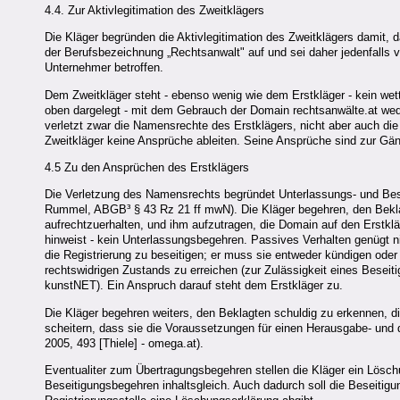
4.4. Zur Aktivlegitimation des Zweitklägers
Die Kläger begründen die Aktivlegitimation des Zweitklägers damit, d
der Berufsbezeichnung „Rechtsanwalt" auf und sei daher jedenfalls
Unternehmer betroffen.
Dem Zweitkläger steht - ebenso wenig wie dem Erstkläger - kein wet
oben dargelegt - mit dem Gebrauch der Domain rechtsanwälte.at wed
verletzt zwar die Namensrechte des Erstklägers, nicht aber auch die
Zweitkläger keine Ansprüche ableiten. Seine Ansprüche sind zur Gä
4.5 Zu den Ansprüchen des Erstklägers
Die Verletzung des Namensrechts begründet Unterlassungs- und Bes
Rummel, ABGB³ § 43 Rz 21 ff mwN). Die Kläger begehren, den Beklag
aufrechtzuerhalten, und ihm aufzutragen, die Domain auf den Erstkl
hinweist - kein Unterlassungsbegehren. Passives Verhalten genügt 
die Registrierung zu beseitigen; er muss sie entweder kündigen oder 
rechtswidrigen Zustands zu erreichen (zur Zulässigkeit eines Beseit
kunstNET). Ein Anspruch darauf steht dem Erstkläger zu.
Die Kläger begehren weiters, den Beklagten schuldig zu erkennen, d
scheitern, dass sie die Voraussetzungen für einen Herausgabe- und
2005, 493 [Thiele] - omega.at).
Eventualiter zum Übertragungsbegehren stellen die Kläger ein Lösc
Beseitigungsbegehren inhaltsgleich. Auch dadurch soll die Beseitig