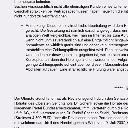
Internetseite befinden.
Suchen voraussichtlich nicht alle ehemaligen Kunden eines Unterneh
Geschäftspraktiken bei Vertragsabschlüssen haben, neuerlich die Int
nicht nur dort zu veröffentlichen.
Anmerkung: Diese rein zivilrechtliche Beurteilung wird dem P
gerecht. Die Gestaltung ist nämlich darauf angelegt, dass ein 
analogen Welt vergleichbar, weil man im Internet bis zum Au
wenn nicht unmissverständlich auf eine Entgeltpflicht hingew
normalerweise wirklich gratis sind und daher kein internetg
tatsächlich eine Zahlungspflicht ausgelöst wird. Richtigerwe
Umständen nur deswegen nicht gegeben ist, weil es sich um ei
Konzeptes an, denn die Hereingefallenen werden in der Folge 
geringe Zahlungsquote scheint aber bei diesem Massentreibe
Abofallen aufbauen. Eine strafrechtliche Prüfung wäre längst ü
*****
Der Oberste Gerichtshof hat als Revisionsgericht durch den Senatsp
Hofrätin des Obersten Gerichtshofs Dr. Schenk sowie die Hofräte de
klagenden Partei Bundesarbeitskammer, *****, vertreten durch die 
I***** AG, *****, vertreten durch Dr. Rudolf Christian Stiehl, Rechts
(Streitwert 4.500 EUR), über die Revisionen beider Parteien gegen 
mit welchem das Urteil des Handelsgerichts Wien vom 9. Juli 2007, G
erkannt: