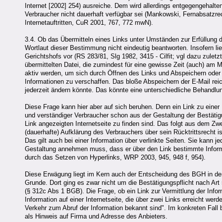
Internet [2002] 254) ausreiche. Dem wird allerdings entgegengehalten
Verbraucher nicht dauerhaft verfügbar sei (Mankowski, Fernabsatzrec
Internetauftritten, CuR 2001, 767, 772 mwN).
3.4. Ob das Übermitteln eines Links unter Umständen zur Erfüllung 
Wortlaut dieser Bestimmung nicht eindeutig beantworten. Insofern li
Gerichtshofs vor (RS 283/81, Slg 1982, 3415 - Cilfit; vgl dazu zuletz
übermittelten Datei, die zumindest für eine gewisse Zeit (auch) am 
aktiv werden, um sich durch Öffnen des Links und Abspeichern oder 
Informationen zu verschaffen. Das bloße Abspeichern der E-Mail reicht
jederzeit ändern könnte. Das könnte eine unterschiedliche Behandlun
Diese Frage kann hier aber auf sich beruhen. Denn ein Link zu einer 
und verständiger Verbraucher schon aus der Gestaltung der Bestätig
Link angezeigten Internetseite zu finden sind. Das folgt aus dem Z
(dauerhafte) Aufklärung des Verbrauchers über sein Rücktrittsrecht 
Das gilt auch bei einer Information über verlinkte Seiten. Sie kann 
Gestaltung annehmen muss, dass er über den Link bestimmte Informati
durch das Setzen von Hyperlinks, WRP 2003, 945, 948 f, 954).
Diese Erwägung liegt im Kern auch der Entscheidung des BGH in de
Grunde. Dort ging es zwar nicht um die Bestätigungspflicht nach Ar
(§ 312c Abs 1 BGB). Die Frage, ob ein Link zur Vermittlung der Infor
Information auf einer Internetseite, die über zwei Links erreicht w
Verkehr zum Abruf der Information bekannt sind". Im konkreten Fall 
als Hinweis auf Firma und Adresse des Anbieters.