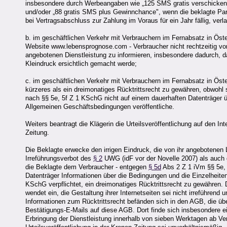
insbesondere durch Werbeangaben wie „125 SMS gratis verschicken 
und/oder „88 gratis SMS plus Gewinnchance", wenn die beklagte Parte
bei Vertragsabschluss zur Zahlung im Voraus für ein Jahr fällig, ver
b. im geschäftlichen Verkehr mit Verbrauchern im Fernabsatz in Öste
Website www.lebensprognose.com - Verbraucher nicht rechtzeitig vor 
angebotenen Dienstleistung zu informieren, insbesondere dadurch, d
Kleindruck ersichtlich gemacht werde;
c. im geschäftlichen Verkehr mit Verbrauchern im Fernabsatz in Öst
kürzeres als ein dreimonatiges Rücktrittsrecht zu gewähren, obwohl 
nach §§ 5e, 5f Z 1 KSchG nicht auf einem dauerhaften Datenträger üb
Allgemeinen Geschäftsbedingungen veröffentliche.
Weiters beantragt die Klägerin die Urteilsveröffentlichung auf den 
Zeitung.
Die Beklagte erwecke den irrigen Eindruck, die von ihr angebotenen 
Irreführungsverbot des
§ 2
UWG (idF vor der Novelle 2007) als auch 
die Beklagte dem Verbraucher - entgegen
§ 5d
Abs 2 Z 1 iVm §§ 5e, 
Datenträger Informationen über die Bedingungen und die Einzelheite
KSchG verpflichtet, ein dreimonatiges Rücktrittsrecht zu gewähren. 
wendet ein, die Gestaltung ihrer Internetseiten sei nicht irreführe
Informationen zum Rücktrittsrecht befänden sich in den AGB, die übe
Bestätigungs-E-Mails auf diese AGB. Dort finde sich insbesondere e
Erbringung der Dienstleistung innerhalb von sieben Werktagen ab Ve