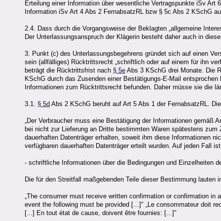
Erteilung einer Information über wesentliche Vertragspunkte iSv Art
Information iSv Art 4 Abs 2 FernabsatzRL bzw § 5c Abs 2 KSchG au
2.4. Dass durch die Vorgangsweise der Beklagten „allgemeine Intere
Der Unterlassungsanspruch der Klägerin besteht daher auch in dies
3. Punkt (c) des Unterlassungsbegehrens gründet sich auf einen Ve
sein (allfälliges) Rücktrittsrecht „schriftlich oder auf einem für ihn v
beträgt die Rücktrittsfrist nach
§ 5e
Abs 3 KSchG drei Monate. Die Re
KSchG durch das Zusenden einer Bestätigungs-E-Mail entsprochen ha
Informationen zum Rücktrittsrecht befunden. Daher müsse sie die län
3.1.
§ 5d
Abs 2 KSchG beruht auf Art 5 Abs 1 der FernabsatzRL. Di
„Der Verbraucher muss eine Bestätigung der Informationen gemäß Arti
bei nicht zur Lieferung an Dritte bestimmten Waren spätestens zum Ze
dauerhaften Datenträger erhalten, soweit ihm diese Informationen nic
verfügbaren dauerhaften Datenträger erteilt wurden. Auf jeden Fall is
- schriftliche Informationen über die Bedingungen und Einzelheiten d
Die für den Streitfall maßgebenden Teile dieser Bestimmung lauten i
„The consumer must receive written confirmation or confirmation in a
event the following must be provided [...]" „Le consommateur doit rece
[...] En tout état de cause, doivent être fournies: [...]"