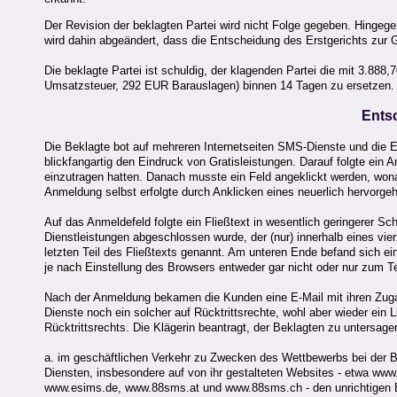
Der Revision der beklagten Partei wird nicht Folge gegeben. Hingege
wird dahin abgeändert, dass die Entscheidung des Erstgerichts zur G
Die beklagte Partei ist schuldig, der klagenden Partei die mit 3.8
Umsatzsteuer, 292 EUR Barauslagen) binnen 14 Tagen zu ersetzen.
Ents
Die Beklagte bot auf mehreren Internetseiten SMS-Dienste und die 
blickfangartig den Eindruck von Gratisleistungen. Darauf folgte ein 
einzutragen hatten. Danach musste ein Feld angeklickt werden, wona
Anmeldung selbst erfolgte durch Anklicken eines neuerlich hervorg
Auf das Anmeldefeld folgte ein Fließtext in wesentlich geringerer Sc
Dienstleistungen abgeschlossen wurde, der (nur) innerhalb eines vi
letzten Teil des Fließtexts genannt. Am unteren Ende befand sich e
je nach Einstellung des Browsers entweder gar nicht oder nur zum Teil
Nach der Anmeldung bekamen die Kunden eine E-Mail mit ihren Zugang
Dienste noch ein solcher auf Rücktrittsrechte, wohl aber wieder ein
Rücktrittsrechts. Die Klägerin beantragt, der Beklagten zu untersage
a. im geschäftlichen Verkehr zu Zwecken des Wettbewerbs bei der 
Diensten, insbesondere auf von ihr gestalteten Websites - etwa 
www.esims.de, www.88sms.at und www.88sms.ch - den unrichtigen Ei