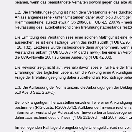
bejahen, wenn das beanstandete Verhalten sowohl gegen das alte a
1.2. Die Irreführungseignung ist nach dem Verständnis eines durchsc
Anlass angemessene - unter Umständen daher auch bloß „flüchtige" 
Klemmbausteine; zuletzt etwa 4 Ob 208/06a = ÖBl-LS 2007/9 - mediz
Neufassung des lauterkeitsrechtlichen Irreführungstatbestands fest
Die Ermittlung des Verständnisses einer solchen Maßfigur ist eine R
ausreichen; es ist eine Tatfrage, wenn das nicht zutrifft (4 Ob 62/
T28, T32). Letzteres wurde insbesondere dann angenommen, wenn sic
Verständnis ankam (4 Ob 58/07v - Micardis mwN); bei einer an Verbr
die UWG-Novelle 2007 zu keiner Änderung (4 Ob 42/08t).
Die Revision zeigt nicht auf, weshalb davon speziell für Fälle der I
Erfahrungen des täglichen Lebens, um die Wirkung einer Ankündigun
Frage der Irreführungseignung daher zutreffend als Rechtsfrage beha
1.3. Die Auffassung der Vorinstanzen, die Ankündigungen der Bekla
510 Abs 3 Satz 2 ZPO).
Bei blickfangartigem Herausstellen einzelner Teile einer Ankündigun
bestimmen (RIS-Justiz RS0078542). Aufklärende Hinweise reichen zur
informierter, verständiger Adressat die Hinweise bei anlassbezoge
daher „ausreichend deutlich" sein (4 Ob 131/07d = wbl 2007, 551 - E
Im vorliegenden Fall läge die angekündigte Unentgeltlichkeit nur v