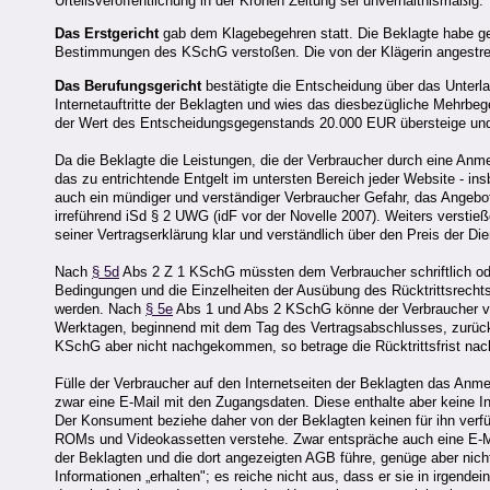
Urteilsveröffentlichung in der Kronen Zeitung sei unverhältnismäßig.
Das Erstgericht
gab dem Klagebegehren statt. Die Beklagte habe 
Bestimmungen des KSchG verstoßen. Die von der Klägerin angestrebt
Das Berufungsgericht
bestätigte die Entscheidung über das Unterl
Internetauftritte der Beklagten und wies das diesbezügliche Mehrbege
der Wert des Entscheidungsgegenstands 20.000 EUR übersteige und d
Da die Beklagte die Leistungen, die der Verbraucher durch eine Anme
das zu entrichtende Entgelt im untersten Bereich jeder Website - i
auch ein mündiger und verständiger Verbraucher Gefahr, das Angebot
irreführend iSd § 2 UWG (idF vor der Novelle 2007). Weiters verst
seiner Vertragserklärung klar und verständlich über den Preis der Di
Nach
§ 5d
Abs 2 Z 1 KSchG müssten dem Verbraucher schriftlich oder
Bedingungen und die Einzelheiten der Ausübung des Rücktrittsrech
werden. Nach
§ 5e
Abs 1 und Abs 2 KSchG könne der Verbraucher vo
Werktagen, beginnend mit dem Tag des Vertragsabschlusses, zurückt
KSchG aber nicht nachgekommen, so betrage die Rücktrittsfrist na
Fülle der Verbraucher auf den Internetseiten der Beklagten das Anme
zwar eine E-Mail mit den Zugangsdaten. Diese enthalte aber keine I
Der Konsument beziehe daher von der Beklagten keinen für ihn verf
ROMs und Videokassetten verstehe. Zwar entspräche auch eine E-Mail 
der Beklagten und die dort angezeigten AGB führe, genüge aber nic
Informationen „erhalten"; es reiche nicht aus, dass er sie in irgende