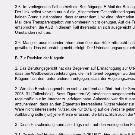
3.5. Im vorliegenden Fall enthielt die Bestätigungs-E-Mail der Beklag
Der Link selbst verwies nur auf die „Allgemeinen Geschäftsbedingung
keinen Grund zur Annahme, dass er unter dem Link eine Information 
Mail dem Transparenzgebot von vornherein nicht genügen. Auf die Fr
entsprochen, die AGB in diesem Fall ihrerseits an sich ausgereicht
Umständen nicht an.
3.6. Mangels ausreichender Information über das Rücktrittsrecht ha
gewähren. Das ist unstrittig nicht erfolgt. Der Unterlassungsanspru
B. Zur Revision der Klägerin
1. Das Berufungsgericht hat das Begehren auf Ermächtigung zur Urt
dass bei Wettbewerbsverletzungen, die im Internet begangen wurden, 
Klägerin hält dem unter anderem entgegen, dass der Regelungszweck 
2. Wie das Berufungsgericht an sich zutreffend ausführt, hat der Sen
2003, 31 [Fallenböck] - Boss Zigaretten IV) tatsächlich ausgesproch
regelmäßig nur im Internet zu erfolgen habe. Anlassfall war die Aus
anzunehmen, dass an den Zigaretten interessierte Nutzer wieder zur
Ware nicht interessierte Nutzer, die nur zufällig auf die Website ge
Aufklärung solle (nur) jene Kreise erfassen, die tatsächlich auch 
3. Diese Entscheidung kann allerdings nicht auf den vorliegenden Fa
3.1. Zweck der Urteilsveröffentlichung (§ 25 UWG, hier teils iVm § 