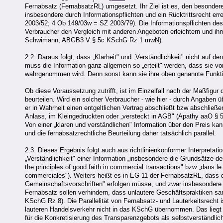
Fernabsatz (FernabsatzRL) umgesetzt. Ihr Ziel ist es, den besonder
insbesondere durch Informationspflichten und ein Rücktrittsrecht e
2003/52; 4 Ob 149/03w = SZ 2003/79). Die Informationspflichten de
Verbraucher den Vergleich mit anderen Angeboten erleichtern und ih
Schwimann, ABGB3 V § 5c KSchG Rz 1 mwN).
2.2. Daraus folgt, dass „Klarheit" und „Verständlichkeit" nicht auf 
muss die Information ganz allgemein so „erteilt" werden, dass sie v
wahrgenommen wird. Denn sonst kann sie ihre oben genannte Funktio
Ob diese Voraussetzung zutrifft, ist im Einzelfall nach der Maßfigur
beurteilen. Wird ein solcher Verbraucher - wie hier - durch Angaben ü
er in Wahrheit einen entgeltlichen Vertrag abschließt bzw abschließe
Anlass, im Kleingedruckten oder „versteckt in AGB" (Apathy aaO § 
Von einer „klaren und verständlichen" Information über den Preis kan
und die fernabsatzrechtliche Beurteilung daher tatsächlich parallel.
2.3. Dieses Ergebnis folgt auch aus richtlinienkonformer Interpretati
„Verständlichkeit" einer Information „insbesondere die Grundsätze der
the principles of good faith in commercial transactions" bzw „dans l
commerciales"). Weiters heißt es in EG 11 der FernabsatzRL, dass d
Gemeinschaftsvorschriften" erfolgen müsse, und zwar insbesonder
Fernabsatz sollen verhindern, dass unlautere Geschäftspraktiken san
KSchG Rz 8). Die Parallelität von Fernabsatz- und Lauterkeitsrecht 
lauteren Handelsverkehr nicht in das KSchG übernommen. Das liegt 
für die Konkretisierung des Transparenzgebots als selbstverständlich