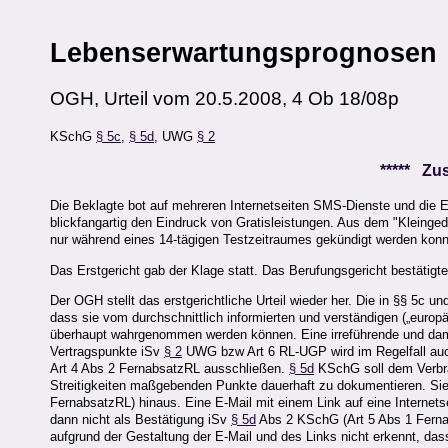
Lebenserwartungsprognosen
OGH, Urteil vom 20.5.2008, 4 Ob 18/08p
KSchG
§ 5c
,
§ 5d
, UWG
§ 2
***** Z
Die Beklagte bot auf mehreren Internetseiten SMS-Dienste und die 
blickfangartig den Eindruck von Gratisleistungen. Aus dem "Kleinge
nur während eines 14-tägigen Testzeitraumes gekündigt werden konn
Das Erstgericht gab der Klage statt. Das Berufungsgericht bestätigt
Der OGH stellt das erstgerichtliche Urteil wieder her. Die in §§ 5c 
dass sie vom durchschnittlich informierten und verständigen („europ
überhaupt wahrgenommen werden können. Eine irreführende und damit 
Vertragspunkte iSv
§ 2
UWG bzw Art 6 RL-UGP wird im Regelfall auch 
Art 4 Abs 2 FernabsatzRL ausschließen.
§ 5d
KSchG soll dem Verbrau
Streitigkeiten maßgebenden Punkte dauerhaft zu dokumentieren. Sie
FernabsatzRL) hinaus. Eine E-Mail mit einem Link auf eine Internetse
dann nicht als Bestätigung iSv
§ 5d
Abs 2 KSchG (Art 5 Abs 1 Fernabs
aufgrund der Gestaltung der E-Mail und des Links nicht erkennt, dass