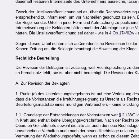
dauerhaft lesbaren Internetseite des Unternehmers ausreiche, lasse 
Zweck der Urteilsveröffentlichung sei es, über die Rechtsverletzung
entsprechend zu informieren, um vor Nachteilen geschützt zu sein. D
der Regel sei das Urteil in jener Form und Aufmachung zu publiziere
Internetwerbung der Beklagten hätten nach der Aktenlage nur jene Ve
hätten. Die Urteilsveröffentlichung sei daher - wie in
4 Ob 174/02w
- 
Gegen dieses Urteil richten sich außerordentliche Revisionen beider P
Kronen Zeitung an, die Beklagte beantragt die Abweisung der Klage.
Rechtliche Beurteilung
Die Revision der Beklagten ist zulässig, weil Rechtsprechung zu de
im Fernabsatz fehlt; sie ist aber nicht berechtigt. Die Revision der Kl
A. Zur Revision der Beklagten
1. Punkt (a) des Unterlassungsbegehrens ist auf eine Verletzung des 
dass die Vorinstanzen die Irreführungseignung zu Unrecht als Rechts-
Beurteilungsmaßstab eines mündigen Verbrauchers - keine blickfang
1.1. Grundlage der Entscheidungen der Vorinstanzen war
§ 2
UWG idF
in Kraft und enthält keine Übergangsvorschriften. Nach der Rechtsp
Obersten Gerichtshofs sowohl die alte als auch die neue Rechtslage
umschriebene Verhalten auch nach der neuen Rechtslage unlauter ist.
Vermutung der Wiederholungsgefahr, wenn es schon zu diesem Zeitpu