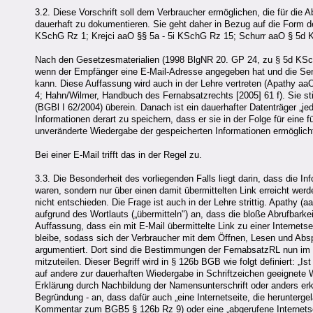
3.2. Diese Vorschrift soll dem Verbraucher ermöglichen, die für die 
dauerhaft zu dokumentieren. Sie geht daher in Bezug auf die Form d
KSchG Rz 1; Krejci aaO §§ 5a - 5i KSchG Rz 15; Schurr aaO § 5d 
Nach den Gesetzesmaterialien (1998 BlgNR 20. GP 24, zu § 5d KSchG
wenn der Empfänger eine E-Mail-Adresse angegeben hat und die S
kann. Diese Auffassung wird auch in der Lehre vertreten (Apathy 
4; Hahn/Wilmer, Handbuch des Fernabsatzrechts [2005] 61 f). Sie st
(BGBl I 62/2004) überein. Danach ist ein dauerhafter Datenträger „j
Informationen derart zu speichern, dass er sie in der Folge für ein
unveränderte Wiedergabe der gespeicherten Informationen ermöglicht
Bei einer E-Mail trifft das in der Regel zu.
3.3. Die Besonderheit des vorliegenden Falls liegt darin, dass die In
waren, sondern nur über einen damit übermittelten Link erreicht we
nicht entschieden. Die Frage ist auch in der Lehre strittig. Apathy
aufgrund des Wortlauts („übermitteln") an, dass die bloße Abrufbark
Auffassung, dass ein mit E-Mail übermittelte Link zu einer Internetse
bleibe, sodass sich der Verbraucher mit dem Öffnen, Lesen und Abs
argumentiert. Dort sind die Bestimmungen der FernabsatzRL nun im
mitzuteilen. Dieser Begriff wird in § 126b BGB wie folgt definiert: 
auf andere zur dauerhaften Wiedergabe in Schriftzeichen geeignete
Erklärung durch Nachbildung der Namensunterschrift oder anders er
Begründung - an, dass dafür auch „eine Internetseite, die herunterg
Kommentar zum BGB5 § 126b Rz 9) oder eine „abgerufene Internetseit