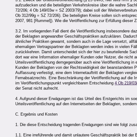
aufzudecken und die beteiligten Verkehrskreise über die wahre Sac
72/206; 4 Ob 149/03w = SZ 2003/79); dabei soll der Weiterverbreit
Ob 312/99g = SZ 72/206). Die beteiligten Kreise sollen sich entspr
2007, 981 [Rummel]). Wie die Veröffentlichung zur Erfüllung dieser 
3.2. Im vorliegenden Fall dient die Veröffentlichung insbesondere da
der Beklagten angewandter Geschäftspraktiken aufzuklären. Dadurch
ähnlicher Praktiken gewarnt, sondern auch in die Lage versetzt, al
ehemaligen Vertragspartner der Beklagten werden indes in vielen Fäll
zurückkehren. Damit unterscheidet sich der hier zu beurteilende Sa
dort war eine Information ehemaliger Kunden oder Nutzer, die nicht a
Urteilsveröffentlichung demgegenüber auch eine Veröffentlichung in 
Kunden der Beklagten von der Rechtswidrigkeit der beanstandeten Pra
Auffassung verfestigt, eine dem Internetauftritt der Beklagten verg
Fernabsatzrechts. Eine Beschränkung der Veröffentlichung auf die In
im Veröffentlichungspunkt vergleichbaren Entscheidung
4 Ob 219/03
der Senat nicht aufrecht.
4. Aufgrund dieser Erwägungen ist das Urteil des Erstgerichts im soeb
Urteilsveröffentlichung auf den Internetseiten der Beklagten, sond
C. Ergebnis und Kosten
1. Die diese Entscheidung tragenden Erwägungen sind wie folgt z
1.1. Eine irreführende und damit unlautere Geschäftspraktik bei der 