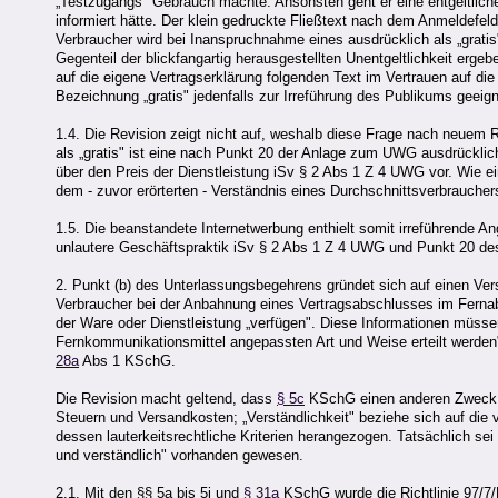
„Testzugangs" Gebrauch machte. Ansonsten geht er eine entgeltliche
informiert hätte. Der klein gedruckte Fließtext nach dem Anmeldefeld 
Verbraucher wird bei Inanspruchnahme eines ausdrücklich als „grat
Gegenteil der blickfangartig herausgestellten Unentgeltlichkeit ergeb
auf die eigene Vertragserklärung folgenden Text im Vertrauen auf die 
Bezeichnung „gratis" jedenfalls zur Irreführung des Publikums geeign
1.4. Die Revision zeigt nicht auf, weshalb diese Frage nach neuem R
als „gratis" ist eine nach Punkt 20 der Anlage zum UWG ausdrücklich 
über den Preis der Dienstleistung iSv § 2 Abs 1 Z 4 UWG vor. Wie 
dem - zuvor erörterten - Verständnis eines Durchschnittsverbrauchers
1.5. Die beanstandete Internetwerbung enthielt somit irreführende 
unlautere Geschäftspraktik iSv § 2 Abs 1 Z 4 UWG und Punkt 20 de
2. Punkt (b) des Unterlassungsbegehrens gründet sich auf einen Ve
Verbraucher bei der Anbahnung eines Vertragsabschlusses im Fernabs
der Ware oder Dienstleistung „verfügen". Diese Informationen müss
Fernkommunikationsmittel angepassten Art und Weise erteilt werden
28a
Abs 1 KSchG.
Die Revision macht geltend, dass
§ 5c
KSchG einen anderen Zweck
Steuern und Versandkosten; „Verständlichkeit" beziehe sich auf die 
dessen lauterkeitsrechtliche Kriterien herangezogen. Tatsächlich sei 
und verständlich" vorhanden gewesen.
2.1. Mit den §§ 5a bis 5j und
§ 31a
KSchG wurde die Richtlinie 97/7