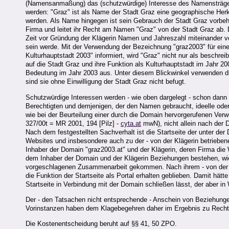
(Namensanmaßung) das (schutzwürdige) Interesse des Namensträger
werden: "Graz" ist als Name der Stadt Graz eine geographische He
werden. Als Name hingegen ist sein Gebrauch der Stadt Graz vorbehal
Firma und leitet ihr Recht am Namen "Graz" von der Stadt Graz ab. D
Zeit vor Gründung der Klägerin Namen und Jahreszahl miteinander 
sein werde. Mit der Verwendung der Bezeichnung "graz2003" für eine
Kulturhauptstadt 2003" informiert, wird "Graz" nicht nur als beschr
auf die Stadt Graz und ihre Funktion als Kulturhauptstadt im Jahr 2
Bedeutung im Jahr 2003 aus. Unter diesem Blickwinkel verwenden 
sind sie ohne Einwilligung der Stadt Graz nicht befugt.
Schutzwürdige Interessen werden - wie oben dargelegt - schon dann 
Berechtigten und demjenigen, der den Namen gebraucht, ideelle oder
wie bei der Beurteilung einer durch die Domain hervorgerufenen Ve
327/00t = MR 2001, 194 [Pilz] -
cyta.at
mwN), nicht allein nach der 
Nach dem festgestellten Sachverhalt ist die Startseite der unter de
Websites und insbesondere auch zu der - von der Klägerin betriebe
Inhaber der Domain "graz2003.at" und der Klägerin, deren Firma die 
dem Inhaber der Domain und der Klägerin Beziehungen bestehen, wie
vorgeschlagenen Zusammenarbeit gekommen. Nach ihrem - von der Kl
die Funktion der Startseite als Portal erhalten geblieben. Damit hätt
Startseite in Verbindung mit der Domain schließen lässt, der aber in 
Der - den Tatsachen nicht entsprechende - Anschein von Beziehungen 
Vorinstanzen haben dem Klagebegehren daher im Ergebnis zu Recht s
Die Kostenentscheidung beruht auf §§ 41, 50 ZPO.