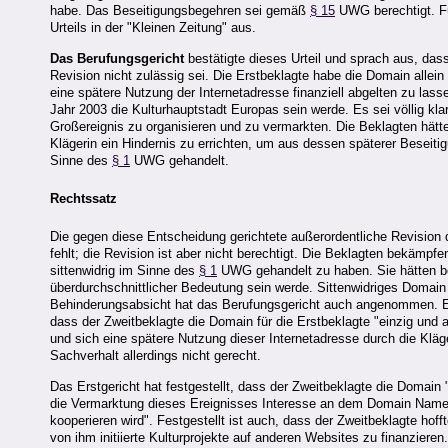
habe. Das Beseitigungsbegehren sei gemäß
§ 15
UWG berechtigt. Fü
Urteils in der "Kleinen Zeitung" aus.
Das Berufungsgericht
bestätigte dieses Urteil und sprach aus, da
Revision nicht zulässig sei. Die Erstbeklagte habe die Domain allein 
eine spätere Nutzung der Internetadresse finanziell abgelten zu lass
Jahr 2003 die Kulturhauptstadt Europas sein werde. Es sei völlig k
Großereignis zu organisieren und zu vermarkten. Die Beklagten hätt
Klägerin ein Hindernis zu errichten, um aus dessen späterer Beseitigu
Sinne des
§ 1
UWG gehandelt.
Rechtssatz
Die gegen diese Entscheidung gerichtete außerordentliche Revision 
fehlt; die Revision ist aber nicht berechtigt. Die Beklagten bekämpf
sittenwidrig im Sinne des
§ 1
UWG gehandelt zu haben. Sie hätten be
überdurchschnittlicher Bedeutung sein werde. Sittenwidriges Domain
Behinderungsabsicht hat das Berufungsgericht auch angenommen. Es
dass der Zweitbeklagte die Domain für die Erstbeklagte "einzig und al
und sich eine spätere Nutzung dieser Internetadresse durch die Kläge
Sachverhalt allerdings nicht gerecht.
Das Erstgericht hat festgestellt, dass der Zweitbeklagte die Domain 
die Vermarktung dieses Ereignisses Interesse an dem Domain Namen ha
kooperieren wird". Festgestellt ist auch, dass der Zweitbeklagte ho
von ihm initiierte Kulturprojekte auf anderen Websites zu finanzieren