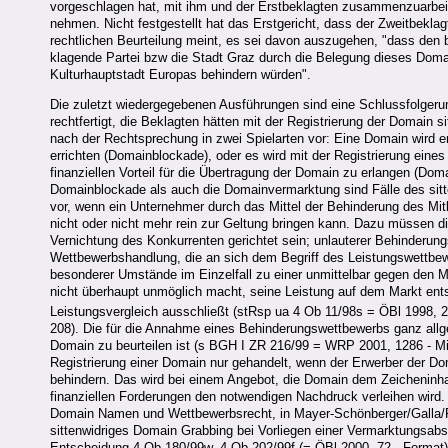
vorgeschlagen hat, mit ihm und der Erstbeklagten zusammenzuarbeit
nehmen. Nicht festgestellt hat das Erstgericht, dass der Zweitbeklag
rechtlichen Beurteilung meint, es sei davon auszugehen, "dass den 
klagende Partei bzw die Stadt Graz durch die Belegung dieses Doma
Kulturhauptstadt Europas behindern würden".
Die zuletzt wiedergegebenen Ausführungen sind eine Schlussfolgerung;
rechtfertigt, die Beklagten hätten mit der Registrierung der Domain s
nach der Rechtsprechung in zwei Spielarten vor: Eine Domain wird en
errichten (Domainblockade), oder es wird mit der Registrierung ein
finanziellen Vorteil für die Übertragung der Domain zu erlangen (D
Domainblockade als auch die Domainvermarktung sind Fälle des sitt
vor, wenn ein Unternehmer durch das Mittel der Behinderung des Mit
nicht oder nicht mehr rein zur Geltung bringen kann. Dazu müssen 
Vernichtung des Konkurrenten gerichtet sein; unlauterer Behinderun
Wettbewerbshandlung, die an sich dem Begriff des Leistungswettbewe
besonderer Umstände im Einzelfall zu einer unmittelbar gegen den
nicht überhaupt unmöglich macht, seine Leistung auf dem Markt ents
Leistungsvergleich ausschließt (stRsp ua 4 Ob 11/98s = ÖBl 1998,
208). Die für die Annahme eines Behinderungswettbewerbs ganz allg
Domain zu beurteilen ist (s BGH I ZR 216/99 = WRP 2001, 1286 - Mi
Registrierung einer Domain nur gehandelt, wenn der Erwerber der Do
behindern. Das wird bei einem Angebot, die Domain dem Zeicheninhab
finanziellen Forderungen den notwendigen Nachdruck verleihen wird. I
Domain Namen und Wettbewerbsrecht, in Mayer-Schönberger/Galla/F
sittenwidriges Domain Grabbing bei Vorliegen einer Vermarktungsabs
Entscheidung 4 Ob 180/99w, 4 Ob 202/99f (= ÖBl 2000, 72 - Format), i