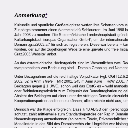
Anmerkung
*
Kulturelle und sportliche Großereignisse werfen ihre Schatten voraus
Zuspätgekommener einen (vermeintlich) Schlaueren: Im Juni 1998 be
Jahr 2003 zu machen. Die Steiermärkische Landeshauptstadt gründe
Kulturhauptstadt Europas Organisation GmbH“, um der international
Domain „graz2003.at“ für sich zu registrieren. Diese war bereits –
worden, der auf der zugehörigen Website eine „private und freie Initi
Graz2003.Website“ anbot.
An das österreichische Höchstgericht sind im Wesentlichen zwei Re
symptomatisch von Bedeutung sind – Domain-Grabbing und Name
Unter Bezugnahme auf die reichhaltige Vorjudikatur (vgl. OGH 12.6
2002, 52 m Anm
Thiele
= MR 2001, 245 m Anm
Korn
= RdW 2001, 73
Beklagten gegen § 1 UWG, schon weil das ErstG es – wohl mangels 
oder Behinderungsabsicht zum Zeitpunkt der Domainregistrierung geh
Absicht der Beklagten auf einer unter der strittigen Domain einzur
Kooperationspartner andienen zu können, allein reichte nicht aus, 
Dennoch war die Klage erfolgreich: Dass § 43 ABGB den (berechti
schützt, zählt mittlerweile zum Standardrepertoire der Rsp in Domai
Namensleugnung anzuerkennen (so bereits
Thiele
, Privatrechtliche
Mosaikstein in das Bild des Domainrechts ein: Ungeklärt war bislang