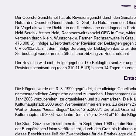
*****
Der Oberste Gerichtshof hat als Revisionsgericht durch den Senats
Hofrat des Obersten Gerichtshofs Dr. Graf, die Hofrätinnen des Obe
Dr. Vogel als weitere Richter in der Rechtssache der klagenden Part
Held Berdnik Astner Held, Rechtsanwaltskanzlei OEG in Graz, wider di
vertreten durch Klein, Wuntschek & Partner, Rechtsanwälte in Graz,
475.000 S), infolge außerordentlicher Revision der Beklagten gegen
6 R 66/01z-31, mit dem infolge Berufung der Beklagten das Urteil d
25, bestätigt wurde, in nichtöffentlicher Sitzung zu Recht erkannt:
Der Revision wird nicht Folge gegeben. Die Beklagten sind zur unge
Revisionsbeantwortung (darin 310,11 EUR) binnen 14 Tagen zu erset
Ents
Die Klägerin wurde am 3. 3. 1999 gegründet; ihre alleinige Gesellscha
namensrechtlichen Ansprüche geltend zu machen. Unternehmenszweck
Jahr 2003 vorzubereiten, zu organisieren und zu vermarkten. Die Kläge
Kulturhauptstadt 2003 auch Werbeeinnahmen erzielen. Zu diesem Zw
Wortteil dieses "Gesamtlogos" lautet "Graz2003". Die Stadt Graz is
Kulturhauptstadt 2003" wurde die Domain "graz-2003.at" für die Kläger
Die Stadt Graz bewarb sich bereits im September 1989 um die Nomin
der Europäischen Union veröffentlicht, durch den Graz als Kulturh
dieses Beschlusses ließ der Zweitbeklagte für die Erstbeklagte die 