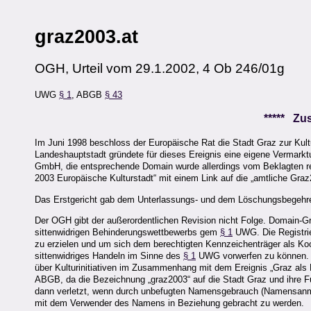
graz2003.at
OGH, Urteil vom 29.1.2002, 4 Ob 246/01g
UWG
§ 1
, ABGB
§ 43
***** Z
Im Juni 1998 beschloss der Europäische Rat die Stadt Graz zur Kul
Landeshauptstadt gründete für dieses Ereignis eine eigene Vermark
GmbH, die entsprechende Domain wurde allerdings vom Beklagten regist
2003 Europäische Kulturstadt“ mit einem Link auf die „amtliche Gra
Das Erstgericht gab dem Unterlassungs- und dem Löschungsbegehren 
Der OGH gibt der außerordentlichen Revision nicht Folge. Domain-G
sittenwidrigen Behinderungswettbewerbs gem
§ 1
UWG. Die Registrie
zu erzielen und um sich dem berechtigten Kennzeichenträger als Ko
sittenwidriges Handeln im Sinne des
§ 1
UWG vorwerfen zu können. In
über Kulturinitiativen im Zusammenhang mit dem Ereignis „Graz als 
ABGB, da die Bezeichnung „graz2003“ auf die Stadt Graz und ihre Fu
dann verletzt, wenn durch unbefugten Namensgebrauch (Namensanmaß
mit dem Verwender des Namens in Beziehung gebracht zu werden.