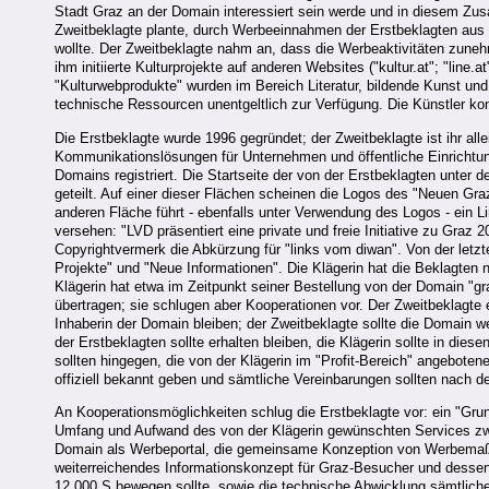
Stadt Graz an der Domain interessiert sein werde und in diesem Zusa
Zweitbeklagte plante, durch Werbeeinnahmen der Erstbeklagten aus 
wollte. Der Zweitbeklagte nahm an, dass die Werbeaktivitäten zuneh
ihm initiierte Kulturprojekte auf anderen Websites ("kultur.at"; "line.
"Kulturwebprodukte" wurden im Bereich Literatur, bildende Kunst und 
technische Ressourcen unentgeltlich zur Verfügung. Die Künstler kon
Die Erstbeklagte wurde 1996 gegründet; der Zweitbeklagte ist ihr all
Kommunikationslösungen für Unternehmen und öffentliche Einrichtu
Domains registriert. Die Startseite der von der Erstbeklagten unter 
geteilt. Auf einer dieser Flächen scheinen die Logos des "Neuen Gra
anderen Fläche führt - ebenfalls unter Verwendung des Logos - ein L
versehen: "LVD präsentiert eine private und freie Initiative zu Graz 
Copyrightvermerk die Abkürzung für "links vom diwan". Von der letzt
Projekte" und "Neue Informationen". Die Klägerin hat die Beklagten 
Klägerin hat etwa im Zeitpunkt seiner Bestellung von der Domain "gr
übertragen; sie schlugen aber Kooperationen vor. Der Zweitbeklagte 
Inhaberin der Domain bleiben; der Zweitbeklagte sollte die Domain we
der Erstbeklagten sollte erhalten bleiben, die Klägerin sollte in di
sollten hingegen, die von der Klägerin im "Profit-Bereich" angebotene
offiziell bekannt geben und sämtliche Vereinbarungen sollten nach d
An Kooperationsmöglichkeiten schlug die Erstbeklagte vor: ein "Gru
Umfang und Aufwand des von der Klägerin gewünschten Services zw
Domain als Werbeportal, die gemeinsame Konzeption von Werbemaßn
weiterreichendes Informationskonzept für Graz-Besucher und desse
12.000 S bewegen sollte, sowie die technische Abwicklung sämtlicher