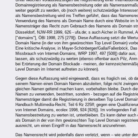
Domainregistrierung als Namensbestreitung oder als Namensanmaßung
weiter geprüft zu werden, ob (noch weitere) schutzwürdige Interesse
als Namensbestreitung wird ins Treffen geführt, dass das Namensrec
Verwendung des Namens als Domain Name durch eine Website im In
Namensträger das Recht zum Gebrauch des Namens als Domain stre
Düsseldorf, NJW-RR 1999, 626 - ufa.de; s auch Aicher in Rummel,
["domains"], ÖBl 1998, 275 [279]). Diese Auffassung setzt die Wer
Domain Name (in der von ihm gewünschten Top Level Domain) vorbeh
Eine kritische Analyse, in Mayer-Schönberger/Galla/Fallenböck, Da
Missbrauch von Internet-Domains, WRP 1997, 497 [508]) dafür aus, 
lassen, als schutzwürdig zu werten (ebenso offenbar auch Pilz, An
bei Erörterung der Domain Blockade - meinen, der kennzeichenmäßi
Level Domain im Internet auftreten zu können).
Gegen diese Auffassung wird eingewandt, dass es fraglich sei, ob 
seinem Namen einen Domain Namen abzuleiten, folge nicht zwingen
gleichen Namen geltend machen kann, vorbehalten bleibe. Durch die
Namen zu verwenden, bestritten, sondern - bezogen auf die Registr
Namensträger damit die Registrierung in derselben Top Level Domain v
Handbuch Multimedia-Recht, Teil 6 Rz 225ff; gegen eine Qualifizie
von Internet Domains, ecolex 1998, 924 [926]). Im vorliegenden Fall
Namensbestreitung zu werten ist, unterbleiben. Es kann daher auch
als Domain in der von ihm gewünschten Top Level Domain registrieren
ausreicht, um einen Eingriff in das Namensrecht anzunehmen.
Das Namensrecht wird jedenfalls dann verletzt, wenn – wie unter 