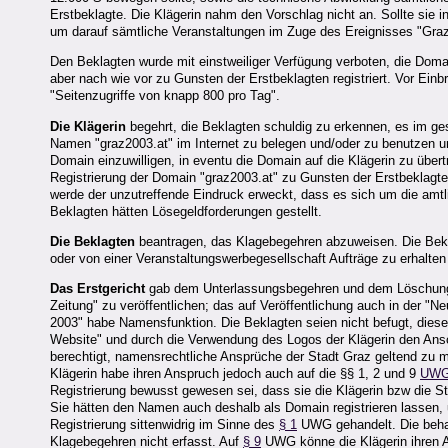
Erstbeklagte. Die Klägerin nahm den Vorschlag nicht an. Sollte sie i
um darauf sämtliche Veranstaltungen im Zuge des Ereignisses "Graz
Den Beklagten wurde mit einstweiliger Verfügung verboten, die Domai
aber nach wie vor zu Gunsten der Erstbeklagten registriert. Vor Ein
"Seitenzugriffe von knapp 800 pro Tag".
Die Klägerin
begehrt, die Beklagten schuldig zu erkennen, es im g
Namen "graz2003.at" im Internet zu belegen und/oder zu benutzen un
Domain einzuwilligen, in eventu die Domain auf die Klägerin zu übertr
Registrierung der Domain "graz2003.at" zu Gunsten der Erstbeklagten
werde der unzutreffende Eindruck erweckt, dass es sich um die amt
Beklagten hätten Lösegeldforderungen gestellt.
Die Beklagten
beantragen, das Klagebegehren abzuweisen. Die Beklag
oder von einer Veranstaltungswerbegesellschaft Aufträge zu erhalten o
Das Erstgericht
gab dem Unterlassungsbegehren und dem Löschungsbe
Zeitung" zu veröffentlichen; das auf Veröffentlichung auch in der 
2003" habe Namensfunktion. Die Beklagten seien nicht befugt, die
Website" und durch die Verwendung des Logos der Klägerin den Ansc
berechtigt, namensrechtliche Ansprüche der Stadt Graz geltend zu
Klägerin habe ihren Anspruch jedoch auch auf die §§ 1, 2 und 9
UW
Registrierung bewusst gewesen sei, dass sie die Klägerin bzw die S
Sie hätten den Namen auch deshalb als Domain registrieren lassen,
Registrierung sittenwidrig im Sinne des
§ 1
UWG gehandelt. Die behau
Klagebegehren nicht erfasst. Auf
§ 9
UWG könne die Klägerin ihren An