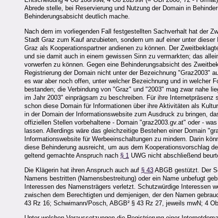
Abrede stelle, bei Reservierung und Nutzung der Domain in Behinde
Behinderungsabsicht deutlich mache.
Nach dem im vorliegenden Fall festgestellten Sachverhalt hat der Zwe
Stadt Graz zum Kauf anzubieten, sondern um auf einer unter diese
Graz als Kooperationspartner andienen zu können. Der Zweitbeklagte
und sie damit auch in einem gewissen Sinn zu vermarkten; das allei
vorwerfen zu können. Gegen eine Behinderungsabsicht des Zweitbekl
Registrierung der Domain nicht unter der Bezeichnung "Graz2003" auf
es war aber noch offen, unter welcher Bezeichnung und in welcher F
bestanden; die Verbindung von "Graz" und "2003" mag zwar nahe liege
im Jahr 2003" einprägsam zu beschreiben. Für ihre Internetpräsenz s
schon diese Domain für Informationen über ihre Aktivitäten als Kult
in der Domain der Informationswebsite zum Ausdruck zu bringen, da
offiziellen Stellen vorbehaltene - Domain "graz2003.gv.at" oder - was
lassen. Allerdings wäre das gleichzeitige Bestehen einer Domain "gra
Informationswebsite für Werbeeinschaltungen zu mindern. Darin könn
diese Behinderung ausreicht, um aus dem Kooperationsvorschlag der
geltend gemachte Anspruch nach
§ 1
UWG nicht abschließend beurte
Die Klägerin hat ihren Anspruch auch auf
§ 43
ABGB gestützt. Der 
Namens bestritten (Namensbestreitung) oder ein Name unbefugt g
Interessen des Namensträgers verletzt. Schutzwürdige Interessen we
zwischen dem Berechtigten und demjenigen, der den Namen gebrauch
43 Rz 16; Schwimann/Posch, ABGB² § 43 Rz 27, jeweils mwN; 4 Ob 32
Unter welchen Voraussetzungen die Registrierung einer Internetdom