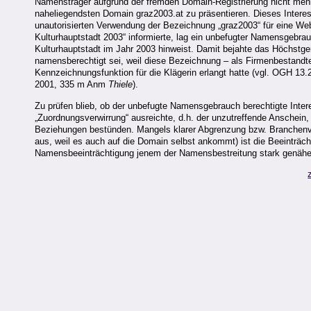
Namensträger aufgrund der fremden Domain-Registrierung nicht mehr m
naheliegendsten Domain graz2003.at zu präsentieren. Dieses Interess
unautorisierten Verwendung der Bezeichnung „graz2003“ für eine Web
Kulturhauptstadt 2003“ informierte, lag ein unbefugter Namensgebrau
Kulturhauptstadt im Jahr 2003 hinweist. Damit bejahte das Höchstger
namensberechtigt sei, weil diese Bezeichnung – als Firmenbestandtei
Kennzeichnungsfunktion für die Klägerin erlangt hatte (vgl. OGH 13
2001, 335 m Anm
Thiele
).
Zu prüfen blieb, ob der unbefugte Namensgebrauch berechtigte Inter
„Zuordnungsverwirrung“ ausreichte, d.h. der unzutreffende Anschein,
Beziehungen bestünden. Mangels klarer Abgrenzung bzw. Branchenver
aus, weil es auch auf die Domain selbst ankommt) ist die Beeinträch
Namensbeeinträchtigung jenem der Namensbestreitung stark genähe