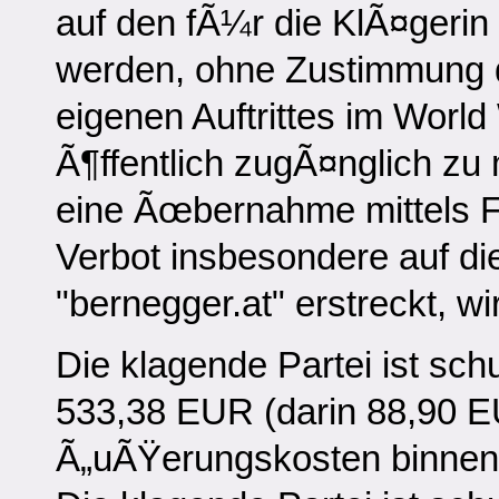
auf den fÃ¼r die KlÃ¤gerin 
werden, ohne Zustimmung 
eigenen Auftrittes im Wor
Ã¶ffentlich zugÃ¤nglich z
eine Ãœbernahme mittels F
Verbot insbesondere auf di
"bernegger.at" erstreckt, w
Die klagende Partei ist schu
533,38 EUR (darin 88,90 
Ã„uÃŸerungskosten binnen 