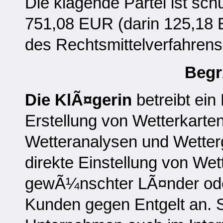
Die klagende Partei ist schu
751,08 EUR (darin 125,18
des Rechtsmittelverfahrens
Beg
Die KlÃ¤gerin
betreibt ein
Erstellung von Wetterkarte
Wetteranalysen und Wetterg
direkte Einstellung von We
gewÃ¼nschter LÃ¤nder oder
Kunden gegen Entgelt an. Se