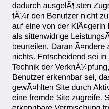
dadurch ausgelÃ¶sten Zugrif
fÃ¼r den Benutzer nicht zu
auf eine von der KlÃ¤gerin 
als sittenwidrige Leistun
beurteilen. Daran Ã¤ndere
nichts. Entscheidend sei 
Technik der VerknÃ¼pfung, 
Benutzer erkennbar sei, da
gewÃ¤hlten Site durch Akti
eine fremde Site zugreife. S
erkennbare Vermischung fre