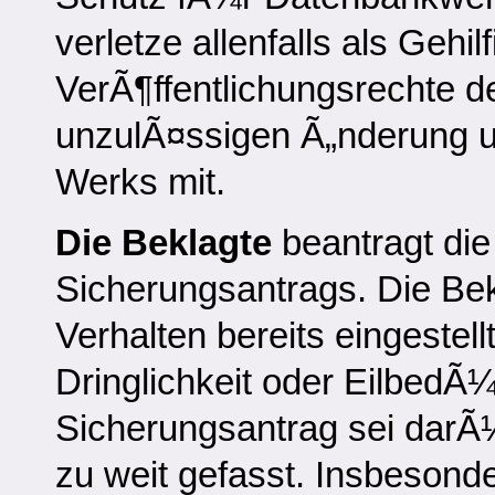
verletze allenfalls als Gehil
VerÃ¶ffentlichungsrechte d
unzulÃ¤ssigen Ã„nderung u
Werks mit.
Die Beklagte
beantragt di
Sicherungsantrags. Die Be
Verhalten bereits eingestel
Dringlichkeit oder EilbedÃ¼
Sicherungsantrag sei darÃ
zu weit gefasst. Insbesonde