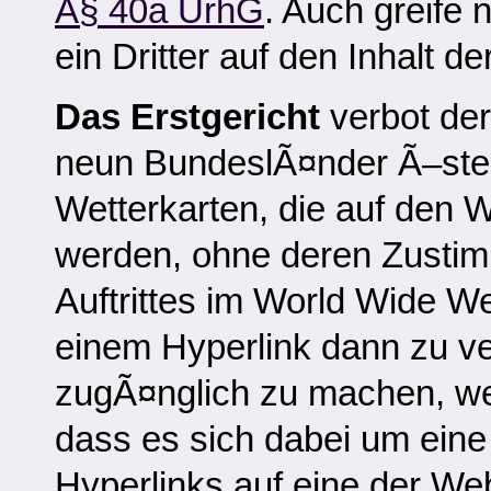
Â§ 40a UrhG
. Auch greife 
ein Dritter auf den Inhalt d
Das Erstgericht
verbot der
neun BundeslÃ¤nder Ã–ster
Wetterkarten, die auf den W
werden, ohne deren Zusti
Auftrittes im World Wide 
einem Hyperlink dann zu v
zugÃ¤nglich zu machen, wen
dass es sich dabei um ein
Hyperlinks auf eine der Web