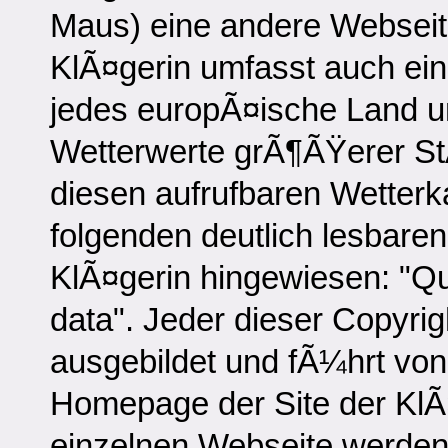
Maus) eine andere Webseite
KlÃ¤gerin umfasst auch ein
jedes europÃ¤ische Land u
Wetterwerte grÃ¶ÃŸerer StÃ
diesen aufrufbaren Wetterka
folgenden deutlich lesbare
KlÃ¤gerin hingewiesen: "
data". Jeder dieser Copyrig
ausgebildet und fÃ¼hrt von 
Homepage der Site der KlÃ
einzelnen Webseite werden