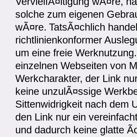
VervielfÃ¤ltigung wÃ¤re, ha
solche zum eigenen Gebrau
wÃ¤re. TatsÃ¤chlich handelt
richtlinienkonformer Ausleg
um eine freie Werknutzung.
einzelnen Webseiten von 
Werkcharakter, der Link nu
keine unzulÃ¤ssige Werkbe
Sittenwidrigkeit nach dem U
den Link nur ein vereinfacht
und dadurch keine glatte 