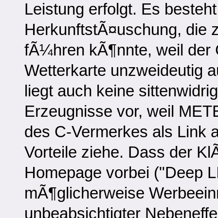
Leistung erfolgt. Es besteh
HerkunftstÃ¤uschung, die 
fÃ¼hren kÃ¶nnte, weil der 
Wetterkarte unzweideutig au
liegt auch keine sittenwidr
Erzeugnisse vor, weil MET
des C-Vermerkes als Link 
Vorteile ziehe. Dass der Kl
Homepage vorbei ("Deep LI
mÃ¶glicherweise Werbeeinn
unbeabsichtigter Nebeneffek