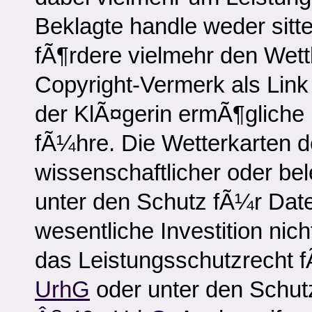
Beklagte handle weder sitt
fÃ¶rdere vielmehr den Wett
Copyright-Vermerk als Link e
der KlÃ¤gerin ermÃ¶gliche 
fÃ¼hre. Die Wetterkarten d
wissenschaftlicher oder bel
unter den Schutz fÃ¼r Date
wesentliche Investition nic
das Leistungsschutzrecht
UrhG
oder unter den Schu