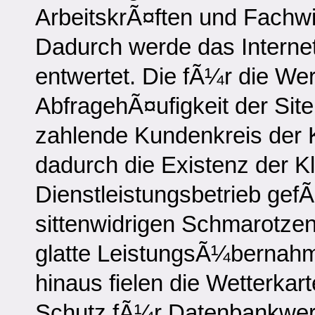
ArbeitskrÃ¤ften und Fachwis
Dadurch werde das Interne
entwertet. Die fÃ¼r die W
AbfragehÃ¤ufigkeit der Site
zahlende Kundenkreis der K
dadurch die Existenz der K
Dienstleistungsbetrieb gefÃ¤
sittenwidrigen Schmarotzen
glatte LeistungsÃ¼bernah
hinaus fielen die Wetterkar
Schutz fÃ¼r Datenbankwerk