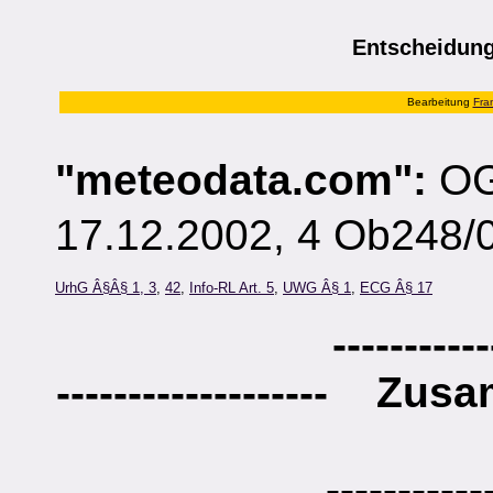
Entscheidun
Bearbeitung
Fra
"meteodata.com":
OG
17.12.2002, 4 Ob248/
UrhG Â§Â§ 1, 3
,
42
,
Info-RL Art. 5
,
UWG Â§ 1
,
ECG Â§ 17
-----------
-------------------
Zusa
-----------