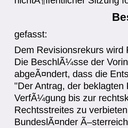
nichtÃ¶ffentlicher Sitzung 
Be
gefasst:
Dem Revisionsrekurs wird 
Die BeschlÃ¼sse der Vori
abgeÃ¤ndert, dass die Entsc
"Der Antrag, der beklagten P
VerfÃ¼gung bis zur rechtsk
Rechtsstreites zu verbieten
BundeslÃ¤nder Ã–sterreichs