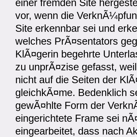
einer fremden Site hergeste
vor, wenn die VerknÃ¼pfung
Site erkennbar sei und erke
welches PrÃ¤sentators gegr
KlÃ¤gerin begehrte Unterlas
zu unprÃ¤zise gefasst, weil
nicht auf die Seiten der Kl
gleichkÃ¤me. Bedenklich sei
gewÃ¤hlte Form der Verkn
eingerichtete Frame sei nÃ¤
eingearbeitet, dass nach A