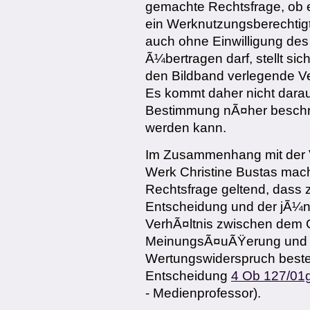
gemachte Rechtsfrage, ob e
ein Werknutzungsberechtig
auch ohne Einwilligung des
Ã¼bertragen darf, stellt sich
den Bildband verlegende Ve
Es kommt daher nicht darauf
Bestimmung nÃ¤her beschr
werden kann.
Im Zusammenhang mit der V
Werk Christine Bustas mach
Rechtsfrage geltend, dass
Entscheidung und der jÃ¼
VerhÃ¤ltnis zwischen dem G
MeinungsÃ¤uÃŸerung und d
Wertungswiderspruch besteh
Entscheidung
4 Ob 127/01
- Medienprofessor).