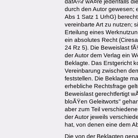
dafÃ¼r wÃ¤re jedenfalls di
durch den Autor gewesen; 
Abs 1 Satz 1 UrhG) berechti
vereinbarte Art zu nutzen; 
Erteilung eines Werknutzung
ein absolutes Recht (Cires
24 Rz 5). Die Beweislast fÃ
der Autor dem Verlag ein Wer
Beklagte. Das Erstgericht 
Vereinbarung zwischen dem
feststellen. Die Beklagte 
erhebliche Rechtsfrage gel
Beweislast gerechtfertigt w
bloÃŸen Geleitworts" gehand
aber zum Teil verschieden
der Autor jeweils verschi
hat, von denen eine dem A
Die von der Beklagten gena