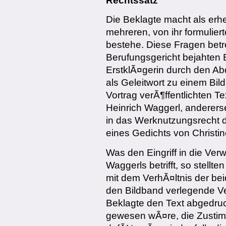
Rechtssatz
Die Beklagte macht als erh
mehreren, von ihr formulie
bestehe. Diese Fragen betr
Berufungsgericht bejahten E
ErstklÃ¤gerin durch den A
als Geleitwort zu einem Bi
Vortrag verÃ¶ffentlichten Te
Heinrich Waggerl, andererse
in das Werknutzungsrecht d
eines Gedichts von Christi
Was den Eingriff in die Ver
Waggerls betrifft, so stell
mit dem VerhÃ¤ltnis der be
den Bildband verlegende V
Beklagte den Text abgedruck
gewesen wÃ¤re, die Zustim