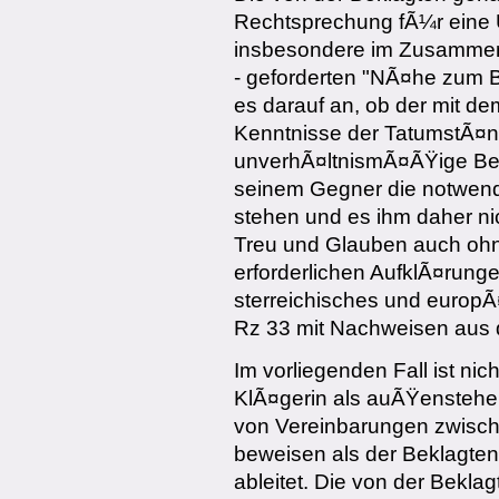
Rechtsprechung fÃ¼r eine 
insbesondere im Zusammenh
- geforderten "NÃ¤he zum 
es darauf an, ob der mit d
Kenntnisse der TatumstÃ¤
unverhÃ¤ltnismÃ¤ÃŸige Bew
seinem Gegner die notwend
stehen und es ihm daher ni
Treu und Glauben auch ohne
erforderlichen AufklÃ¤rung
sterreichisches und europ
Rz 33 mit Nachweisen aus 
Im vorliegenden Fall ist nic
KlÃ¤gerin als auÃŸenstehend
von Vereinbarungen zwisch
beweisen als der Beklagten
ableitet. Die von der Beklag