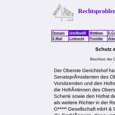
Rechtsproble
Domain
Urh/MarkR
Wettbew
.
E-C
E-Mail
Linkrecht
Provider
Arbe
Schutz e
Beschluss des O
Der Oberste Gerichtshof hat
SenatsprÃ¤sidenten des Ob
Vorsitzenden und den Hofra
die HofrÃ¤tinnen des Obers
Schenk sowie den Hofrat de
als weitere Richter in der 
O***** Gesellschaft mbH & Co