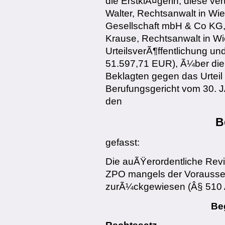
die ErstklÃ¤gerin, diese ver
Walter, Rechtsanwalt in Wien
Gesellschaft mbH & Co KG, *
Krause, Rechtsanwalt in W
UrteilsverÃ¶ffentlichung un
51.597,71 EUR), Ã¼ber die
Beklagten gegen das Urteil
Berufungsgericht vom 30. 
den
B
gefasst:
Die auÃŸerordentliche Rev
ZPO mangels der Vorausse
zurÃ¼ckgewiesen (Â§ 510 
Be