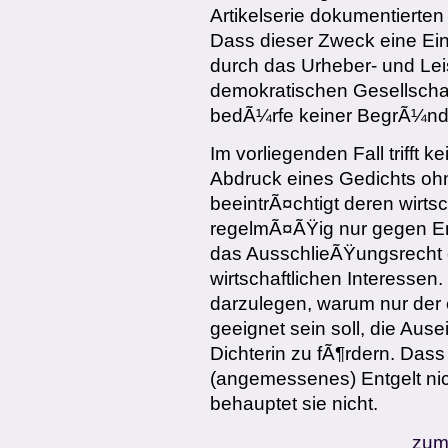
Artikelserie dokumentiert
Dass dieser Zweck eine Ei
durch das Urheber- und Lei
demokratischen Gesellschaft
bedÃ¼rfe keiner BegrÃ¼n
Im vorliegenden Fall trifft 
Abdruck eines Gedichts ohn
beeintrÃ¤chtigt deren wirtsc
regelmÃ¤ÃŸig nur gegen Entg
das AusschlieÃŸungsrecht d
wirtschaftlichen Interessen
darzulegen, warum nur der 
geeignet sein soll, die Au
Dichterin zu fÃ¶rdern. Dass
(angemessenes) Entgelt nic
behauptet sie nicht.
zum