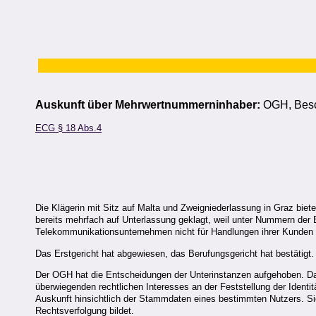
Auskunft über Mehrwertnummerninhaber:
OGH, Besc
ECG § 18 Abs.4
Die Klägerin mit Sitz auf Malta und Zweigniederlassung in Graz biet
bereits mehrfach auf Unterlassung geklagt, weil unter Nummern der
Telekommunikationsunternehmen nicht für Handlungen ihrer Kunden h
Das Erstgericht hat abgewiesen, das Berufungsgericht hat bestätigt.
Der OGH hat die Entscheidungen der Unterinstanzen aufgehoben. Da 
überwiegenden rechtlichen Interesses an der Feststellung der Iden
Auskunft hinsichtlich der Stammdaten eines bestimmten Nutzers. Sie
Rechtsverfolgung bildet.