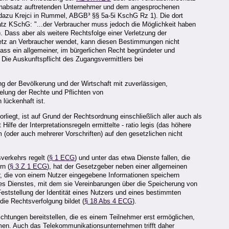
nabsatz auftretenden Unternehmer und dem angesprochenen
azu Krejci in Rummel, ABGB³ §§ 5a-5i KschG Rz 1). Die dort
atz KSchG: "...der Verbraucher muss jedoch die Möglichkeit haben
). Dass aber als weitere Rechtsfolge einer Verletzung der
 Netz an Verbraucher wendet, kann diesen Bestimmungen nicht
ss ein allgemeiner, im bürgerlichen Recht begründeter und
Die Auskunftspflicht des Zugangsvermittlers bei
g der Bevölkerung und der Wirtschaft mit zuverlässigen,
lung der Rechte und Pflichten von
lückenhaft ist.
iegt, ist auf Grund der Rechtsordnung einschließlich aller auch als
lfe der Interpretationsregeln ermittelte - ratio legis (das höhere
(oder auch mehrerer Vorschriften) auf den gesetzlichen nicht
erkehrs regelt (
§ 1 ECG
) und unter das etwa Dienste fallen, die
rn (
§ 3 Z 1 ECG
), hat der Gesetzgeber neben einer allgemeinen
er, die von einem Nutzer eingegebene Informationen speichern
res Dienstes, mit dem sie Vereinbarungen über die Speicherung von
eststellung der Identität eines Nutzers und eines bestimmten
ie Rechtsverfolgung bildet (
§ 18 Abs 4 ECG
).
ichtungen bereitstellen, die es einem Teilnehmer erst ermöglichen,
mmen. Auch das Telekommunikationsunternehmen trifft daher