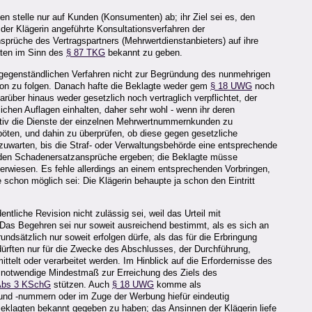
n stelle nur auf Kunden (Konsumenten) ab; ihr Ziel sei es, den
er Klägerin angeführte Konsultationsverfahren der
prüche des Vertragspartners (Mehrwertdienstanbieters) auf ihre
aten im Sinn des
§ 87 TKG
bekannt zu geben.
 gegenständlichen Verfahren nicht zur Begründung des nunmehrigen
fon zu folgen. Danach hafte die Beklagte weder gem
§ 18 UWG
noch
ber hinaus weder gesetzlich noch vertraglich verpflichtet, der
hen Auflagen einhalten, daher sehr wohl - wenn ihr deren
ktiv die Dienste der einzelnen Mehrwertnummernkunden zu
öten, und dahin zu überprüfen, ob diese gegen gesetzliche
zuwarten, bis die Straf- oder Verwaltungsbehörde eine entsprechende
Kunden Schadenersatzansprüche ergeben; die Beklagte müsse
verwiesen. Es fehle allerdings an einem entsprechenden Vorbringen,
 schon möglich sei: Die Klägerin behaupte ja schon den Eintritt
liche Revision nicht zulässig sei, weil das Urteil mit
 Das Begehren sei nur soweit ausreichend bestimmt, als es sich an
sätzlich nur soweit erfolgen dürfe, als das für die Erbringung
dürften nur für die Zwecke des Abschlusses, der Durchführung,
telt oder verarbeitet werden. Im Hinblick auf die Erfordernisse des
t notwendige Mindestmaß zur Erreichung des Ziels des
Abs 3 KSchG
stützen. Auch
§ 18 UWG
komme als
en und -nummern oder im Zuge der Werbung hiefür eindeutig
Beklagten bekannt gegeben zu haben; das Ansinnen der Klägerin liefe