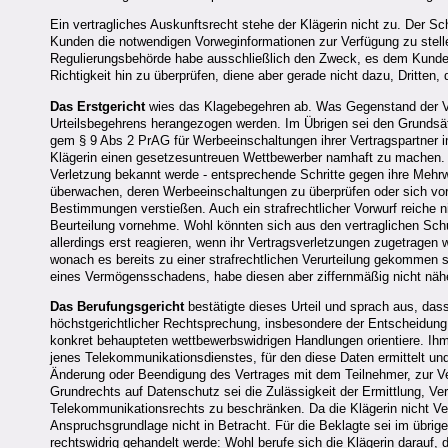
Ein vertragliches Auskunftsrecht stehe der Klägerin nicht zu. Der 
Kunden die notwendigen Vorweginformationen zur Verfügung zu stell
Regulierungsbehörde habe ausschließlich den Zweck, es dem Kunden 
Richtigkeit hin zu überprüfen, diene aber gerade nicht dazu, Dritt
Das Erstgericht
wies das Klagebegehren ab. Was Gegenstand der Vor
Urteilsbegehrens herangezogen werden. Im Übrigen sei den Grunds
gem § 9 Abs 2 PrAG für Werbeeinschaltungen ihrer Vertragspartner 
Klägerin einen gesetzesuntreuen Wettbewerber namhaft zu machen. D
Verletzung bekannt werde - entsprechende Schritte gegen ihre Mehr
überwachen, deren Werbeeinschaltungen zu überprüfen oder sich vor
Bestimmungen verstießen. Auch ein strafrechtlicher Vorwurf reiche 
Beurteilung vornehme. Wohl könnten sich aus den vertraglichen Sch
allerdings erst reagieren, wenn ihr Vertragsverletzungen zugetrage
wonach es bereits zu einer strafrechtlichen Verurteilung gekommen se
eines Vermögensschadens, habe diesen aber ziffernmäßig nicht näher
Das Berufungsgericht
bestätigte dieses Urteil und sprach aus, das
höchstgerichtlicher Rechtsprechung, insbesondere der Entscheidun
konkret behaupteten wettbewerbswidrigen Handlungen orientiere. Ihm
jenes Telekommunikationsdienstes, für den diese Daten ermittelt und
Änderung oder Beendigung des Vertrages mit dem Teilnehmer, zur Verr
Grundrechts auf Datenschutz sei die Zulässigkeit der Ermittlung, 
Telekommunikationsrechts zu beschränken. Da die Klägerin nicht V
Anspruchsgrundlage nicht in Betracht. Für die Beklagte sei im übrige
rechtswidrig gehandelt werde: Wohl berufe sich die Klägerin darauf