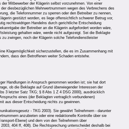
s der Mitbewerber der Klägerin selbst vorzunehmen. Von einer
iber der diesbezüglichen Mehrwertnummern wegen des Verbrechens des
erung, die Telefonnummer zu sperren oder den Betreiber zu nennen,
gerin gestützt worden, es liege offensichtlich schwerer Betrug vor,
tig rechtswidrigen Handelns durch gerichtliche Entscheidung
kanntgabe der Betreiber an die Klägerin aufgefordert worden wäre,
sleistung gehalten wäre, werde nicht aufgezeigt. Sei die Beklagte
s zu zwingen, noch der Klägerin solche Telefondienstleister
 eine Klagemöglichkeit sicherzustellen, die es im Zusammenhang mit
ndern, dass den Betroffenen weiter Schaden entstehe.
iger Handlungen in Anspruch genommen worden ist; sie hat dort
Frage, ob die Beklagte auf Grund überwiegender Interessen der
Abs 3 letzter Satz TKG; § 8 Abs 1 Z 4 DSG 2000), ausdrücklich
 Anspruchs eines (der Beklagten vertraglich verbundenen)
omit aus dieser Entscheidung nichts zu gewinnen.
nikationsgesetz - TKG 2003). Sie gewährt Teilnehmern - darunter
tnummern anzubieten oder eine redaktionelle Kontrolle über sie
 (Transport-Ebene) und dem von den Teilnehmern über
 2003, 404 ff, 408). Die Rechtsprechung unterscheidet deshalb bei