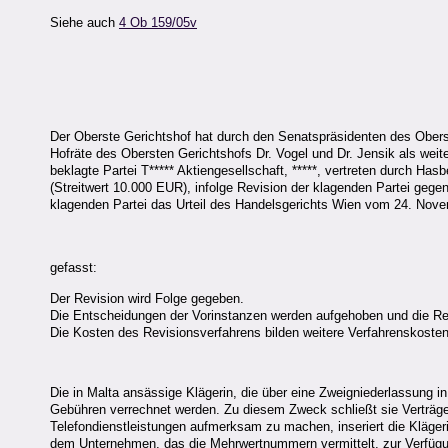
Siehe auch
4 Ob 159/05v
Der Oberste Gerichtshof hat durch den Senatspräsidenten des Oberst
Hofräte des Obersten Gerichtshofs Dr. Vogel und Dr. Jensik als weiter
beklagte Partei T***** Aktiengesellschaft, *****, vertreten durch 
(Streitwert 10.000 EUR), infolge Revision der klagenden Partei geg
klagenden Partei das Urteil des Handelsgerichts Wien vom 24. Novem
gefasst:
Der Revision wird Folge gegeben.
Die Entscheidungen der Vorinstanzen werden aufgehoben und die Re
Die Kosten des Revisionsverfahrens bilden weitere Verfahrenskosten
Die in Malta ansässige Klägerin, die über eine Zweigniederlassung 
Gebühren verrechnet werden. Zu diesem Zweck schließt sie Verträge
Telefondienstleistungen aufmerksam zu machen, inseriert die Kläg
dem Unternehmen, das die Mehrwertnummern vermittelt, zur Verfügung 