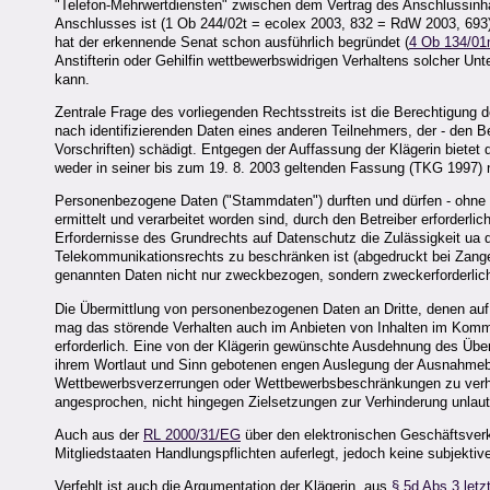
"Telefon-Mehrwertdiensten" zwischen dem Vertrag des Anschlussinha
Anschlusses ist (1 Ob 244/02t = ecolex 2003, 832 = RdW 2003, 693
hat der erkennende Senat schon ausführlich begründet (
4 Ob 134/0
Anstifterin oder Gehilfin wettbewerbswidrigen Verhaltens solcher U
kann.
Zentrale Frage des vorliegenden Rechtsstreits ist die Berechtigung 
nach identifizierenden Daten eines anderen Teilnehmers, der - den 
Vorschriften) schädigt. Entgegen der Auffassung der Klägerin bietet 
weder in seiner bis zum 19. 8. 2003 geltenden Fassung (TKG 1997)
Personenbezogene Daten ("Stammdaten") durften und dürfen - ohne Z
ermittelt und verarbeitet worden sind, durch den Betreiber erforderli
Erfordernisse des Grundrechts auf Datenschutz die Zulässigkeit ua
Telekommunikationsrechts zu beschränken ist (abgedruckt bei Zange
genannten Daten nicht nur zweckbezogen, sondern zweckerforderlich
Die Übermittlung von personenbezogenen Daten an Dritte, denen auf 
mag das störende Verhalten auch im Anbieten von Inhalten im Kommu
erforderlich. Eine von der Klägerin gewünschte Ausdehnung des Übe
ihrem Wortlaut und Sinn gebotenen engen Auslegung der Ausnahmebe
Wettbewerbsverzerrungen oder Wettbewerbsbeschränkungen zu verh
angesprochen, nicht hingegen Zielsetzungen zur Verhinderung unlau
Auch aus der
RL 2000/31/EG
über den elektronischen Geschäftsverk
Mitgliedstaaten Handlungspflichten auferlegt, jedoch keine subjekti
Verfehlt ist auch die Argumentation der Klägerin, aus
§ 5d Abs 3 let