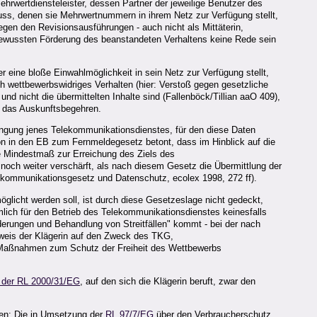
rwertdiensteleister, dessen Partner der jeweilige Benutzer des
ss, denen sie Mehrwertnummern in ihrem Netz zur Verfügung stellt,
egen den Revisionsausführungen - auch nicht als Mittäterin,
r bewussten Förderung des beanstandeten Verhaltens keine Rede sein
 eine bloße Einwahlmöglichkeit in sein Netz zur Verfügung stellt,
h wettbewerbswidriges Verhalten (hier: Verstoß gegen gesetzliche
nd nicht die übermittelten Inhalte sind (Fallenböck/Tillian aaO 409),
r das Auskunftsbegehren.
ingung jenes Telekommunikationsdienstes, für den diese Daten
 in den EB zum Fernmeldegesetz betont, dass im Hinblick auf die
e Mindestmaß zur Erreichung des Ziels des
och weiter verschärft, als nach diesem Gesetz die Übermittlung der
ekommunikationsgesetz und Datenschutz, ecolex 1998, 272 ff).
glicht werden soll, ist durch diese Gesetzeslage nicht gedeckt,
lich für den Betrieb des Telekommunikationsdienstes keinesfalls
erungen und Behandlung von Streitfällen" kommt - bei der nach
weis der Klägerin auf den Zweck des TKG,
e Maßnahmen zum Schutz der Freiheit des Wettbewerbs
8 der RL 2000/31/EG
, auf den sich die Klägerin beruft, zwar den
ten: Die in Umsetzung der
RL 97/7/EG
über den Verbraucherschutz