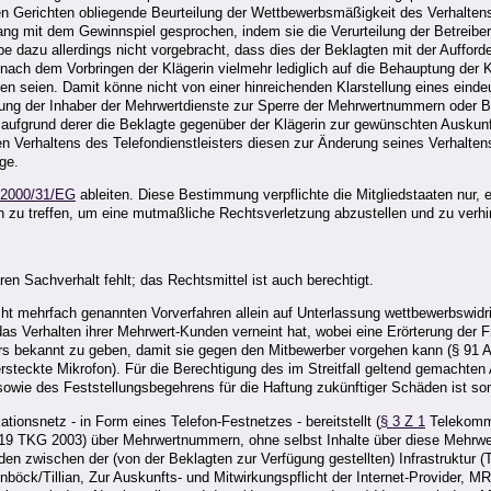
den Gerichten obliegende Beurteilung der Wettbewerbsmäßigkeit des Verhalten
nhang mit dem Gewinnspiel gesprochen, indem sie die Verurteilung der Betre
dazu allerdings nicht vorgebracht, dass dies der Beklagten mit der Aufford
ach dem Vorbringen der Klägerin vielmehr lediglich auf die Behauptung der Klä
 seien. Damit könne nicht von einer hinreichenden Klarstellung eines eindeu
lung der Inhaber der Mehrwertdienste zur Sperre der Mehrwertnummern oder Be
aufgrund derer die Beklagte gegenüber der Klägerin zur gewünschten Auskunft
igen Verhaltens des Telefondienstleisters diesen zur Änderung seines Verhalten
ge.
L 2000/31/EG
ableiten. Diese Bestimmung verpflichte die Mitgliedstaaten nur,
 zu treffen, um eine mutmaßliche Rechtsverletzung abzustellen und zu verhi
en Sachverhalt fehlt; das Rechtsmittel ist auch berechtigt.
ht mehrfach genannten Vorverfahren allein auf Unterlassung wettbewerbswidr
das Verhalten ihrer Mehrwert-Kunden verneint hat, wobei eine Erörterung der 
ters bekannt zu geben, damit sie gegen den Mitbewerber vorgehen kann (§ 91 
steckte Mikrofon). Für die Berechtigung des im Streitfall geltend gemachten
 sowie des Feststellungsbegehrens für die Haftung zukünftiger Schäden ist s
ionsnetz - in Form eines Telefon-Festnetzes - bereitstellt (
§ 3 Z 1
Telekommu
 19 TKG 2003) über Mehrwertnummern, ohne selbst Inhalte über diese Mehrwer
iden zwischen der (von der Beklagten zur Verfügung gestellten) Infrastruktur
öck/Tillian, Zur Auskunfts- und Mitwirkungspflicht der Internet-Provider, MR