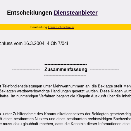
Entscheidungen
Diensteanbieter
Bearbeitung
Franz Schmidbauer
hluss vom 16.3.2004, 4 Ob 7/04i
-----------------------------
------------------- Zusammenfassung --------------------
-----------------------------
et Telefondienstleistungen unter Mehrwertnummern an, die Beklagte stellt Meh
 Beklagten wettbewerbswidrige Handlungen gesetzt wurden. Diese Klagen wurd
afte. Im nunmehrigen Verfahren begehrt die Klägerin Auskunft über die Inh
unter Zuhilfenahme des Kommunikationsnetzes der Beklagten gesetzwidrige In
tität eines bestimmten Nutzers und eines bestimmten rechtswidrigen Sachverh
 muss dazu glaubhaft machen, dass die Kenntnis dieser Informationen eine w