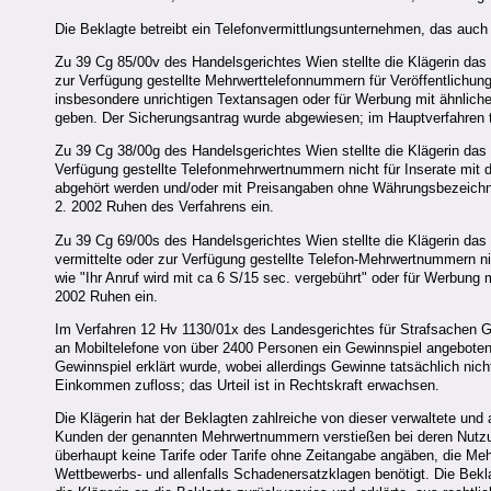
Die Beklagte betreibt ein Telefonvermittlungsunternehmen, das auch 
Zu 39 Cg 85/00v des Handelsgerichtes Wien stellte die Klägerin das 
zur Verfügung gestellte Mehrwerttelefonnummern für Veröffentlichun
insbesondere unrichtigen Textansagen oder für Werbung mit ähnlichem
geben. Der Sicherungsantrag wurde abgewiesen; im Hauptverfahren t
Zu 39 Cg 38/00g des Handelsgerichtes Wien stellte die Klägerin das 
Verfügung gestellte Telefonmehrwertnummern nicht für Inserate mit 
abgehört werden und/oder mit Preisangaben ohne Währungsbezeichnu
2. 2002 Ruhen des Verfahrens ein.
Zu 39 Cg 69/00s des Handelsgerichtes Wien stellte die Klägerin das
vermittelte oder zur Verfügung gestellte Telefon-Mehrwertnummern 
wie "Ihr Anruf wird mit ca 6 S/15 sec. vergebührt" oder für Werbung
2002 Ruhen ein.
Im Verfahren 12 Hv 1130/01x des Landesgerichtes für Strafsachen G
an Mobiltelefone von über 2400 Personen ein Gewinnspiel angebote
Gewinnspiel erklärt wurde, wobei allerdings Gewinne tatsächlich ni
Einkommen zufloss; das Urteil ist in Rechtskraft erwachsen.
Die Klägerin hat der Beklagten zahlreiche von dieser verwaltete un
Kunden der genannten Mehrwertnummern verstießen bei deren Nutzu
überhaupt keine Tarife oder Tarife ohne Zeitangabe angäben, die Meh
Wettbewerbs- und allenfalls Schadenersatzklagen benötigt. Die Bekl