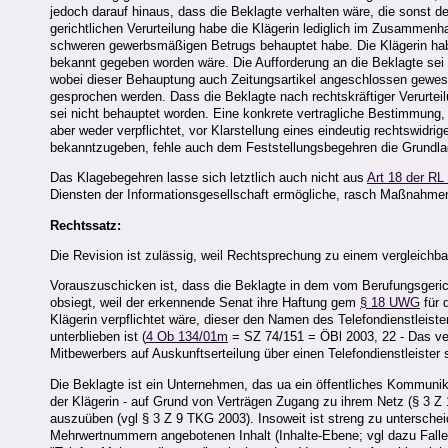
jedoch darauf hinaus, dass die Beklagte verhalten wäre, die sonst 
gerichtlichen Verurteilung habe die Klägerin lediglich im Zusamme
schweren gewerbsmäßigen Betrugs behauptet habe. Die Klägerin habe 
bekannt gegeben worden wäre. Die Aufforderung an die Beklagte sei n
wobei dieser Behauptung auch Zeitungsartikel angeschlossen gewesen
gesprochen werden. Dass die Beklagte nach rechtskräftiger Verurtei
sei nicht behauptet worden. Eine konkrete vertragliche Bestimmung, 
aber weder verpflichtet, vor Klarstellung eines eindeutig rechtswidr
bekanntzugeben, fehle auch dem Feststellungsbegehren die Grundla
Das Klagebegehren lasse sich letztlich auch nicht aus
Art 18 der R
Diensten der Informationsgesellschaft ermögliche, rasch Maßnahmen
Rechtssatz:
Die Revision ist zulässig, weil Rechtsprechung zu einem vergleichbar
Vorauszuschicken ist, dass die Beklagte in dem vom Berufungsgeric
obsiegt, weil der erkennende Senat ihre Haftung gem
§ 18 UWG
für 
Klägerin verpflichtet wäre, dieser den Namen des Telefondienstleis
unterblieben ist (
4 Ob 134/01m
= SZ 74/151 = ÖBl 2003, 22 - Das ver
Mitbewerbers auf Auskunftserteilung über einen Telefondienstleister
Die Beklagte ist ein Unternehmen, das ua ein öffentliches Kommunikat
der Klägerin - auf Grund von Verträgen Zugang zu ihrem Netz (§ 3 Z
auszuüben (vgl § 3 Z 9 TKG 2003). Insoweit ist streng zu untersche
Mehrwertnummern angebotenen Inhalt (Inhalte-Ebene; vgl dazu Fallenb