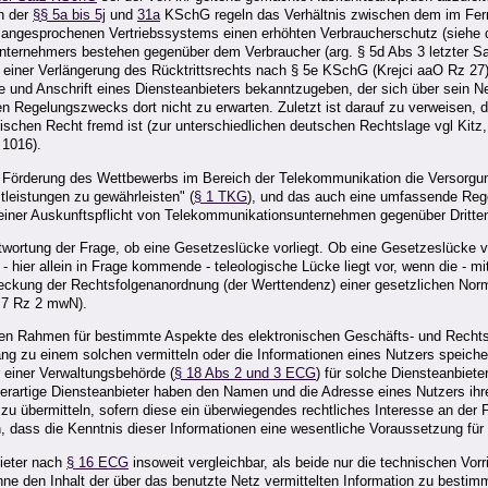
n der
§§ 5a bis 5j
und
31a
KSchG regeln das Verhältnis zwischen dem im Fer
angesprochenen Vertriebssystems einen erhöhten Verbraucherschutz (siehe d
Unternehmers bestehen gegenüber dem Verbraucher (arg. § 5d Abs 3 letzter S
der einer Verlängerung des Rücktrittsrechts nach § 5e KSchG (Krejci aaO Rz 27
ame und Anschrift eines Diensteanbieters bekanntzugeben, der sich über sein
Regelungszwecks dort nicht zu erwarten. Zuletzt ist darauf zu verweisen, da
schen Recht fremd ist (zur unterschiedlichen deutschen Rechtslage vgl Kitz, 
 1016).
h Förderung des Wettbewerbs im Bereich der Telekommunikation die Versorgun
leistungen zu gewährleisten" (
§ 1 TKG
), und das auch eine umfassende Rege
ner Auskunftspflicht von Telekommunikationsunternehmen gegenüber Dritten 
rtung der Frage, ob eine Gesetzeslücke vorliegt. Ob eine Gesetzeslücke vorl
ier allein in Frage kommende - teleologische Lücke liegt vor, wenn die - mit Hi
reckung der Rechtsfolgenanordnung (der Werttendenz) einer gesetzlichen Norm 
§ 7 Rz 2 mwN).
n Rahmen für bestimmte Aspekte des elektronischen Geschäfts- und Rechtsv
ang zu einem solchen vermitteln oder die Informationen eines Nutzers speiche
 einer Verwaltungsbehörde (
§ 18 Abs 2 und 3 ECG
) für solche Diensteanbiet
 Derartige Diensteanbieter haben den Namen und die Adresse eines Nutzers ih
u übermitteln, sofern diese ein überwiegendes rechtliches Interesse an der F
 dass die Kenntnis dieser Informationen eine wesentliche Voraussetzung für d
ieter nach
§ 16 ECG
insoweit vergleichbar, als beide nur die technischen Vorr
ne den Inhalt der über das benutzte Netz vermittelten Information zu besti