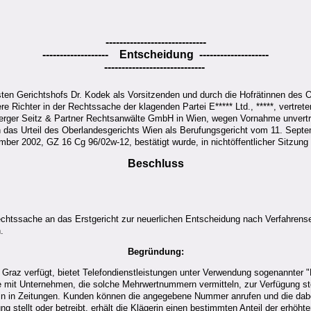
-----------------------------
------------------- Entscheidung --------------------
-----------------------------
en Gerichtshofs Dr. Kodek als Vorsitzenden und durch die Hofrätinnen des O
e Richter in der Rechtssache der klagenden Partei E***** Ltd., *****, vertret
Hasberger Seitz & Partner Rechtsanwälte GmbH in Wien, wegen Vornahme unvert
en das Urteil des Oberlandesgerichts Wien als Berufungsgericht vom 11. Sept
ber 2002, GZ 16 Cg 96/02w-12, bestätigt wurde, in nichtöffentlicher Sitzung
Beschluss
chtssache an das Erstgericht zur neuerlichen Entscheidung nach Verfahren
.
Begründung:
in Graz verfügt, bietet Telefondienstleistungen unter Verwendung sogenannt
 mit Unternehmen, die solche Mehrwertnummern vermitteln, zur Verfügung ste
erin in Zeitungen. Kunden können die angegebene Nummer anrufen und die dab
stellt oder betreibt, erhält die Klägerin einen bestimmten Anteil der erhöh