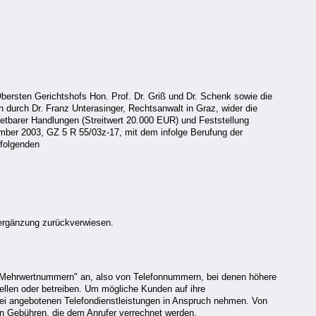
bersten Gerichtshofs Hon. Prof. Dr. Griß und Dr. Schenk sowie die
en durch Dr. Franz Unterasinger, Rechtsanwalt in Graz, wider die
retbarer Handlungen (Streitwert 20.000 EUR) und Feststellung
ember 2003, GZ 5 R 55/03z-17, mit dem infolge Berufung der
 folgenden
sergänzung zurückverwiesen.
er "Mehrwertnummern" an, also von Telefonnummern, bei denen höhere
llen oder betreiben. Um mögliche Kunden auf ihre
ei angebotenen Telefondienstleistungen in Anspruch nehmen. Von
ten Gebühren, die dem Anrufer verrechnet werden.