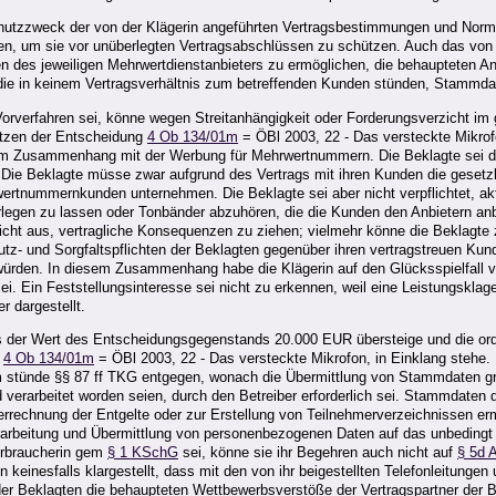
Schutzzweck der von der Klägerin angeführten Vertragsbestimmungen und Norme
en, um sie vor unüberlegten Vertragsabschlüssen zu schützen. Auch das von d
des jeweiligen Mehrwertdienstanbieters zu ermöglichen, die behaupteten Ans
en, die in keinem Vertragsverhältnis zum betreffenden Kunden stünden, Stammd
verfahren sei, könne wegen Streitanhängigkeit oder Forderungsverzicht im
ätzen der Entscheidung
4 Ob 134/01m
= ÖBl 2003, 22 - Das versteckte Mikro
im Zusammenhang mit der Werbung für Mehrwertnummern. Die Beklagte sei darü
ie Beklagte müsse zwar aufgrund des Vertrags mit ihren Kunden die gesetzlic
wertnummernkunden unternehmen. Die Beklagte sei aber nicht verpflichtet, a
legen zu lassen oder Tonbänder abzuhören, die die Kunden den Anbietern anb
nicht aus, vertragliche Konsequenzen zu ziehen; vielmehr könne die Beklagte 
utz- und Sorgfaltspflichten der Beklagten gegenüber ihren vertragstreuen 
n würden. In diesem Zusammenhang habe die Klägerin auf den Glücksspielfall 
i. Ein Feststellungsinteresse sei nicht zu erkennen, weil eine Leistungsklage
 dargestellt.
s der Wert des Entscheidungsgegenstands 20.000 EUR übersteige und die ordent
g
4 Ob 134/01m
= ÖBl 2003, 22 - Das versteckte Mikrofon, in Einklang stehe.
 stünde §§ 87 ff TKG entgegen, wonach die Übermittlung von Stammdaten grund
 verarbeitet worden seien, durch den Betreiber erforderlich sei. Stammdaten 
echnung der Entgelte oder zur Erstellung von Teilnehmerverzeichnissen ermit
Verarbeitung und Übermittlung von personenbezogenen Daten auf das unbeding
erbraucherin gem
§ 1 KSchG
sei, könne sie ihr Begehren auch nicht auf
§ 5d 
n keinesfalls klargestellt, dass mit den von ihr beigestellten Telefonleitung
, der Beklagten die behaupteten Wettbewerbsverstöße der Vertragspartner der 