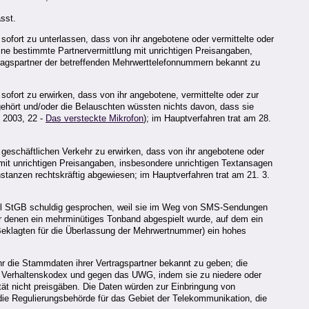
sst.
sofort zu unterlassen, dass von ihr angebotene oder vermittelte oder
ne bestimmte Partnervermittlung mit unrichtigen Preisangaben,
rtragspartner der betreffenden Mehrwerttelefonnummern bekannt zu
ofort zu erwirken, dass von ihr angebotene, vermittelte oder zur
gehört und/oder die Belauschten wüssten nichts davon, dass sie
 2003, 22 -
Das versteckte Mikrofon
); im Hauptverfahren trat am 28.
 geschäftlichen Verkehr zu erwirken, dass von ihr angebotene oder
mit unrichtigen Preisangaben, insbesondere unrichtigen Textansagen
nstanzen rechtskräftig abgewiesen; im Hauptverfahren trat am 21. 3.
Fall StGB schuldig gesprochen, weil sie im Weg von SMS-Sendungen
r denen ein mehrminütiges Tonband abgespielt wurde, auf dem ein
 Beklagten für die Überlassung der Mehrwertnummer) ein hohes
r die Stammdaten ihrer Vertragspartner bekannt zu geben; die
 Verhaltenskodex und gegen das UWG, indem sie zu niedere oder
tät nicht preisgäben. Die Daten würden zur Einbringung von
die Regulierungsbehörde für das Gebiet der Telekommunikation, die