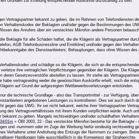
ichen Gründen zur Erteilung entsprechender Auskünfte unzuständig zu sein.
jenigen Vertragspartner bekannt zu geben, die im Rahmen von Telefondienste
den Verhaltenskodex der Beklagten und/oder gegen die Bestimmungen des UWG
issen des Anrufers über ein verstecktes Mikrofon andere Personen belausch
die Beklagte für alle Schäden haftet, die die Klägerin als Vertragspartner dur
elefon, AGB Telefonbusinessline und Erotikline) und/oder gegen den Verha
ichtbekanntgabe des Diensteanbieters; Behauptungen, dass ohne Wissen des 
 Verhaltenskodex und schädige so die Klägerin, die sich an die entsprechen
rletze ihre vertraglichen Verpflichtungen gegenüber der Klägerin. Die Kläg
deren Gesetzesverstöße abstellen zu lassen. Ihr stehe als Vertragspartnerin
e habe vertragswidrig weder die gewünschten Auskünfte erteilt, noch die ent
Klägerin auf Grund der aufgezeigten Wettbewerbsverletzungen entstünden.
nur die technische Grundlage - also das Transportmittel - zur Verfügung, üb
enstanbietern angebotenen Leistungen zu kontrollieren. Dies sei auch durch
t gegen das UWG. Ihr sei nicht bekannt, welche ihrer Vertragspartner Vertra
sung des Vertragsverhältnisses mit ihrem Kunden verpflichten würde. Auch un
ner bekannt zu geben. Mangels rechtswidrigen und/oder schuldhaften Verhaltens 
134/01m
= ÖBl 2003, 22 - Das versteckte Mikrofon bestehe für die Beklagte - s
itungen und -nummern oder im Zuge der Werbung hiefür eindeutig rechtswidrig 
eines Verhaltens unter Androhung des Entzugs der Nummern zu zwingen. Betref
afbarer Handlungen falle ausschließlich in die Kompetenz der Strafgerichte.