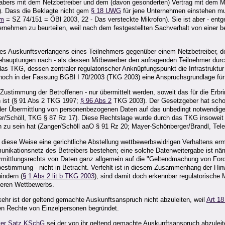
bers mit dem Netzbetreiber und dem (davon gesonderten) Vertrag mit dem Meh
). Dass die Beklagte nicht gem
§ 18 UWG
für jene Unternehmen einstehen mu
1m
= SZ 74/151 = ÖBl 2003, 22 - Das versteckte Mikrofon). Sie ist aber - entg
nternehmen zu beurteilen, weil nach dem festgestellten Sachverhalt von eine
des Auskunftsverlangens eines Teilnehmers gegenüber einem Netzbetreiber, der
Behauptungen nach - als dessen Mitbewerber den anfragenden Teilnehmer durc
das TKG, dessen zentraler regulatorischer Anknüpfungspunkt die Infrastruktur u
 noch in der Fassung BGBl I 70/2003 (TKG 2003) eine Anspruchsgrundlage fü
ustimmung der Betroffenen - nur übermittelt werden, soweit das für die Erbr
ch ist (§ 91 Abs 2 TKG 1997;
§ 96 Abs 2
TKG 2003). Der Gesetzgeber hat schon
 der Übermittlung von personenbezogenen Daten auf das unbedingt notwendig
r/Schöll, TKG § 87 Rz 17). Diese Rechtslage wurde durch das TKG insoweit n
 zu sein hat (Zanger/Schöll aaO § 91 Rz 20; Mayer-Schönberger/Brandl, Tel
diese Weise eine gerichtliche Abstellung wettbewerbswidrigen Verhaltens ermö
nikationsnetz des Betreibers bestehen; eine solche Datenweitergabe ist näm
rmittlungsrechts von Daten ganz allgemein auf die "Geltendmachung von Ford
stimmung - nicht in Betracht. Verfehlt ist in diesem Zusammenhang der Hin
indern (
§ 1 Abs 2 lit b TKG 2003
), sind damit doch erkennbar regulatorisch
teren Wettbewerbs.
ehr ist der geltend gemachte Auskunftsanspruch nicht abzuleiten, weil
Art 1
ven Rechte von Einzelpersonen begründet.
zter Satz KSchG
sei der von ihr geltend gemachte Auskunftsanspruch abzulei