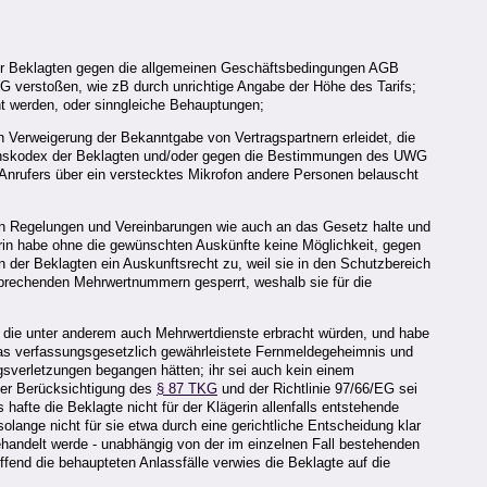
n der Beklagten gegen die allgemeinen Geschäftsbedingungen AGB
 verstoßen, wie zB durch unrichtige Angabe der Höhe des Tarifs;
t werden, oder sinngleiche Behauptungen;
ch Verweigerung der Bekanntgabe von Vertragspartnern erleidet, die
ltenskodex der Beklagten und/oder gegen die Bestimmungen des UWG
Anrufers über ein verstecktes Mikrofon andere Personen belauscht
den Regelungen und Vereinbarungen wie auch an das Gesetz halte und
erin habe ohne die gewünschten Auskünfte keine Möglichkeit, gegen
 der Beklagten ein Auskunftsrecht zu, weil sie in den Schutzbereich
sprechenden Mehrwertnummern gesperrt, weshalb sie für die
er die unter anderem auch Mehrwertdienste erbracht würden, und habe
 das verfassungsgesetzlich gewährleistete Fernmeldegeheimnis und
gsverletzungen begangen hätten; ihr sei auch kein einem
ter Berücksichtigung des
§ 87 TKG
und der Richtlinie 97/66/EG sei
hafte die Beklagte nicht für der Klägerin allenfalls entstehende
olange nicht für sie etwa durch eine gerichtliche Entscheidung klar
gehandelt werde - unabhängig von der im einzelnen Fall bestehenden
fend die behaupteten Anlassfälle verwies die Beklagte auf die