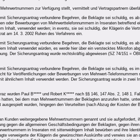
Mehrwertnummern zur Verfügung stellt, vermittelt und Vertragspartnern überlä
mit Sicherungsantrag verbundene Begehren, die Beklagte sei schuldig, es ab 
gen oder Bewerbungen von Mehrwerttelefonnummern in Inseraten betreffend ei
 Inhalt, verwendet werden; in eventu, sie sei schuldig, der Klägerin die Ve
rat am 14. 3. 2002 Ruhen des Verfahrens ein.
mit Sicherungsantrag verbundene Begehren, die Beklagte sei schuldig, es ab s
dem Inhalt verwendet würden, es werde hier über ein verstecktes Mikrofon ab
ng. Der Sicherungsantrag wurde rechtskräftig abgewiesen (SZ 74/151 = ÖBl
 mit Sicherungsantrag verbundene Begehren, die Beklagte sei schuldig, es im
nicht für Veröffentlichungen oder Bewerbungen von Mehrwert-Telefonnummern 
 mit ähnlichem Inhalt verwendet werden. Der Sicherungsantrag wurde in zwei I
raz wurden Paul B***** und Robert K***** nach §§ 146, 147 Abs. 2, 148 1. 
n hatten, bei dem man Mehrwertnummern der Beklagten anzurufen hatte, unte
cht ausgespielt wurden, hingegen den Verurteilten (nach Abzug der Kosten der
d an Kunden weitergegebene Mehrwertnummern genannt und sie aufgefordert, ih
ng gegen die allgemeinen Geschäftsbedingungen der Beklagten, gegen ihren
rwertnummern in Inseraten mit sittenwidrigem Inhalt bewürben und ihre Identi
agte verweigerte der Klägerin die gewünschten Auskünfte und verwies sie an 