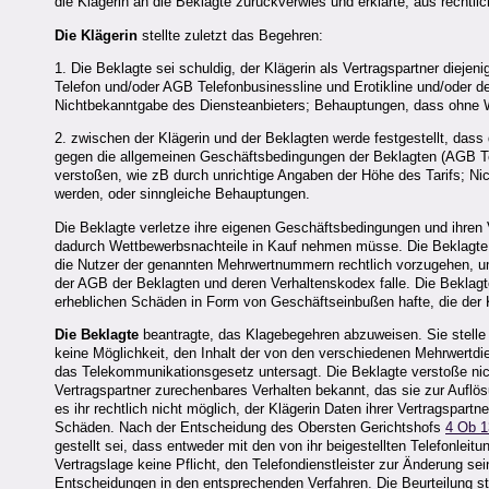
die Klägerin an die Beklagte zurückverwies und erklärte, aus rechtl
Die Klägerin
stellte zuletzt das Begehren:
1. Die Beklagte sei schuldig, der Klägerin als Vertragspartner die
Telefon und/oder AGB Telefonbusinessline und Erotikline und/oder 
Nichtbekanntgabe des Diensteanbieters; Behauptungen, dass ohne W
2. zwischen der Klägerin und der Beklagten werde festgestellt, dass 
gegen die allgemeinen Geschäftsbedingungen der Beklagten (AGB T
verstoßen, wie zB durch unrichtige Angaben der Höhe des Tarifs; N
werden, oder sinngleiche Behauptungen.
Die Beklagte verletze ihre eigenen Geschäftsbedingungen und ihren
dadurch Wettbewerbsnachteile in Kauf nehmen müsse. Die Beklagte ve
die Nutzer der genannten Mehrwertnummern rechtlich vorzugehen, um 
der AGB der Beklagten und deren Verhaltenskodex falle. Die Beklagt
erheblichen Schäden in Form von Geschäftseinbußen hafte, die der 
Die Beklagte
beantragte, das Klagebegehren abzuweisen. Sie stelle 
keine Möglichkeit, den Inhalt der von den verschiedenen Mehrwertdi
das Telekommunikationsgesetz untersagt. Die Beklagte verstoße nich
Vertragspartner zurechenbares Verhalten bekannt, das sie zur Auflö
es ihr rechtlich nicht möglich, der Klägerin Daten ihrer Vertragspart
Schäden. Nach der Entscheidung des Obersten Gerichtshofs
4 Ob 
gestellt sei, dass entweder mit den von ihr beigestellten Telefonle
Vertragslage keine Pflicht, den Telefondienstleister zur Änderung s
Entscheidungen in den entsprechenden Verfahren. Die Beurteilung str