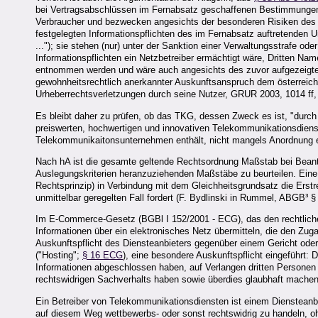
bei Vertragsabschlüssen im Fernabsatz geschaffenen Bestimmunge
Verbraucher und bezwecken angesichts der besonderen Risiken des 
festgelegten Informationspflichten des im Fernabsatz auftretenden 
..."); sie stehen (nur) unter der Sanktion einer Verwaltungsstrafe o
Informationspflichten ein Netzbetreiber ermächtigt wäre, Dritten N
entnommen werden und wäre auch angesichts des zuvor aufgezeigten 
gewohnheitsrechtlich anerkannter Auskunftsanspruch dem österreichi
Urheberrechtsverletzungen durch seine Nutzer, GRUR 2003, 1014 ff,
Es bleibt daher zu prüfen, ob das TKG, dessen Zweck es ist, "durc
preiswerten, hochwertigen und innovativen Telekommunikationsdienst
Telekommunikaitonsunternehmen enthält, nicht mangels Anordnung ei
Nach hA ist die gesamte geltende Rechtsordnung Maßstab bei Beantwo
Auslegungskriterien heranzuziehenden Maßstäbe zu beurteilen. Eine - h
Rechtsprinzip) in Verbindung mit dem Gleichheitsgrundsatz die Erst
unmittelbar geregelten Fall fordert (F. Bydlinski in Rummel, ABGB³ 
Im E-Commerce-Gesetz (BGBl I 152/2001 - ECG), das den rechtliche
Informationen über ein elektronisches Netz übermitteln, die den Zug
Auskunftspflicht des Diensteanbieters gegenüber einem Gericht oder
("Hosting";
§ 16 ECG
), eine besondere Auskunftspflicht eingeführt:
Informationen abgeschlossen haben, auf Verlangen dritten Personen z
rechtswidrigen Sachverhalts haben sowie überdies glaubhaft machen,
Ein Betreiber von Telekommunikationsdiensten ist einem Diensteanb
auf diesem Weg wettbewerbs- oder sonst rechtswidrig zu handeln, oh