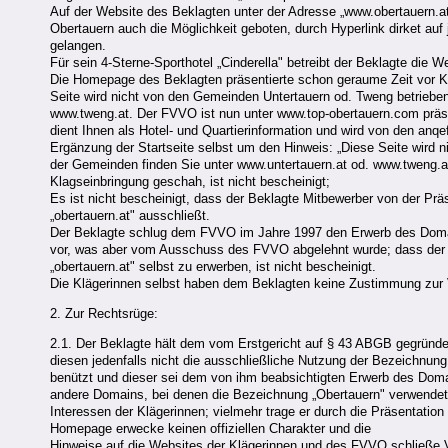
Auf der Website des Beklagten unter der Adresse „www.obertauern.a
Obertauern auch die Möglichkeit geboten, durch Hyperlink dirket au
gelangen.
Für sein 4-Sterne-Sporthotel „Cinderella" betreibt der Beklagte die W
Die Homepage des Beklagten präsentierte schon geraume Zeit vor Kl
Seite wird nicht von den Gemeinden Untertauern od. Tweng betrieben.
www.tweng.at. Der FVVO ist nun unter www.top-obertauern.com präse
dient Ihnen als Hotel- und Quartierinformation und wird von den anq
Ergänzung der Startseite selbst um den Hinweis: „Diese Seite wird n
der Gemeinden finden Sie unter www.untertauern.at od. www.tweng.a
Klagseinbringung geschah, ist nicht bescheinigt;
Es ist nicht bescheinigt, dass der Beklagte Mitbewerber von der 
„obertauern.at" ausschließt.
Der Beklagte schlug dem FVVO im Jahre 1997 den Erwerb des Domai
vor, was aber vom Ausschuss des FVVO abgelehnt wurde; dass der
„obertauern.at" selbst zu erwerben, ist nicht bescheinigt.
Die Klägerinnen selbst haben dem Beklagten keine Zustimmung zur 
2. Zur Rechtsrüge:
2.1. Der Beklagte hält dem vom Erstgericht auf § 43 ABGB gegründ
diesen jedenfalls nicht die ausschließliche Nutzung der Bezeichn
benützt und dieser sei dem von ihm beabsichtigten Erwerb des Domai
andere Domains, bei denen die Bezeichnung „Obertauern" verwendet
Interessen der Klägerinnen; vielmehr trage er durch die Präsentati
Homepage erwecke keinen offiziellen Charakter und die
Hinweise auf die Websites der Klägerinnen und des FVVO schließe V