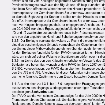
erweist sich die vom Beklagten angestrebte Konkretisierung der erstg
Provisorialantrages) sowie aus den Blg ./N und ./P folgt zunächst,
sich beim Start öffnenden Wetterfenster den Hinweis präsentierte: „
Internetpräsenz der Gemeinden finden Sie unter www.untertauern.at 
ist dann die Ergänzung der Startseite selbst um den Hinweis zu ent
Die offiz. Internetpräsenz der Gemeinden finden Sie unter www.unte
noch vor Klagseinbringung geschah, ist entgegen der Ansicht des Be
am 20.4.2001 war diese Ergänzung jedenfalls definitiv noch nicht vor
./O und ./2 zweifelsfrei zu entnehmen, dass beim Präsentationsstart 
wird von den angeführten Hotel- und Beherberungsunternehmen betri
1.3.5. Der Beklagte beanstandet weiters zu Recht die erstgerichtlic
eine dies bescheinigende Urkunde vermochten die Klägerinnen nicht 
der Unmut dieser Mitbewerberin entnehmen über den auch hier von
für den Beklagten (und nicht für den FVVO) registriert ist; ein Hinw
wäre, um sich auf seiner Website präsentieren zu dürfen oder ihr die
1.3.6. Im Lichte des von den Klägerinnen erhobenen Vorwurfs des „
Beklagten als berechtigt, wonach er dem FVVO im Jahre 1997 den 
S 3.500,-vorgeschlagen, der FVVO daran aber kein Interesse gezeigt 
den Big ./75 und ./76. Allerdings ist diesen Urkunden kein (ausreic
auch eine förmliche Zustimmung zum Erwerb besagten Domain-Names
1.4. Aus den oben zu 1.3.1. bis 1.3.6. dargestellten Erwägungen ge
zusätzlich zu den eingangs wiedergegebenen unstrittigen Tatsachen 
bescheinigten
Sachverhalt
aus:
Der FVVO wandte von seinem Gesamtbudget für das Jahr 2000 in Hö
Fremdenverkehrsort Obertauern auf. Unmittelbar eigene Aufwendungen
Registrant des Domain-Namens „www.top-obertauern.com" ist der F