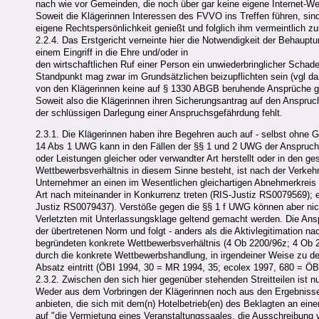
nach wie vor Gemeinden, die noch über gar keine eigene Internet-W
Soweit die Klägerinnen Interessen des FVVO ins Treffen führen, sind
eigene Rechtspersönlichkeit genießt und folglich ihm vermeintlich 
2.2.4. Das Erstgericht verneinte hier die Notwendigkeit der Behaup
einem Eingriff in die Ehre und/oder in
den wirtschaftlichen Ruf einer Person ein unwiederbringlicher Schade
Standpunkt mag zwar im Grundsätzlichen beizupflichten sein (vgl da
von den Klägerinnen keine auf § 1330 ABGB beruhende Ansprüche g
Soweit also die Klägerinnen ihren Sicherungsantrag auf den Anspruch
der schlüssigen Darlegung einer Anspruchsgefährdung fehlt.
2.3.1. Die Klägerinnen haben ihre Begehren auch auf - selbst ohne
14 Abs 1 UWG kann in den Fällen der §§ 1 und 2 UWG der Anspruch
oder Leistungen gleicher oder verwandter Art herstellt oder in den ge
Wettbewerbsverhältnis in diesem Sinne besteht, ist nach der Verkeh
Unternehmer an einen im Wesentlichen gleichartigen Abnehmerkreis 
Art nach miteinander in Konkurrenz treten (RIS-Justiz RS0079569); e
Justiz RS0079437). Verstöße gegen die §§ 1 f UWG können aber nic
Verletzten mit Unterlassungsklage geltend gemacht werden. Die Ans
der übertretenen Norm und folgt - anders als die Aktivlegitimation
begründeten konkrete Wettbewerbsverhältnis (4 Ob 2200/96z; 4 Ob 22
durch die konkrete Wettbewerbshandlung, in irgendeiner Weise zu de
Absatz eintritt (ÖBI 1994, 30 = MR 1994, 35; ecolex 1997, 680 = Ö
2.3.2. Zwischen den sich hier gegenüber stehenden Streitteilen ist
Weder aus dem Vorbringen der Klägerinnen noch aus den Ergebnissen
anbieten, die sich mit dem(n) Hotelbetrieb(en) des Beklagten an ein
auf "die Vermietung eines Veranstaltungssaales, die Ausschreibung 