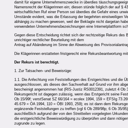
damit für eigene Unternehmenszwecke in überdies täuschungsgeeigne
Namensrecht der Klägerinnen ein; diesen stünde folglich der auf § 
wirtschaftlichen Ruf einer Person sei überdies die Gefahr eines u
Umstände evident, was die Erlassung der begehrten einstweiligen Verf
abhängig zu machen gewesen, weil der Beklagte nicht dargetan habe
verwendeten Unternehmensbezeichnungen eine Internetplattform sch
Gegen diese Entscheidung richtet sich der rechtzeitige Rekurs des
unrichtiger rechtlicher Beurteilung mit dem
Antrag auf Abänderung im Sinne der Abweisung des Provisorialantrag
Die Klägerinnen erstatteten fristgerecht eine Rekursbeantwortung m
Der Rekurs ist berechtigt.
1. Zur Tatsachen- und Beweisrüge:
1.1. Die Anfechtung von Feststellungen des Erstgerichtes und die Üb
ausgeschlossen, als dieses den Sachverhalt auf Grund vor ihm abg
bescheinigt angenommen hat (RIS-Justiz RS0012391, zuletzt 4 Ob 
Rekursgericht ist dagegen zulässig, wenn das Erstgericht seine Fes
Ob 15/99f; verstSenat SZ 66/164 = ecolex 1994, 159 = EFSIg 73.26
45.679 = ÖA 1994, 110 = ÖBI 1993, 259); es ist dann dem Rekursgeri
ergänzende Feststellungen zu treffen (vgl 6 Ob 289/98p; 6 Ob 35/95)
auschließlich aufgrund der von den Streitteilen vorgelegten Urkunde
die erstgerichtliche Beweiswürdigung zu überprüfen und dann nötige
zugrunde zu legen.