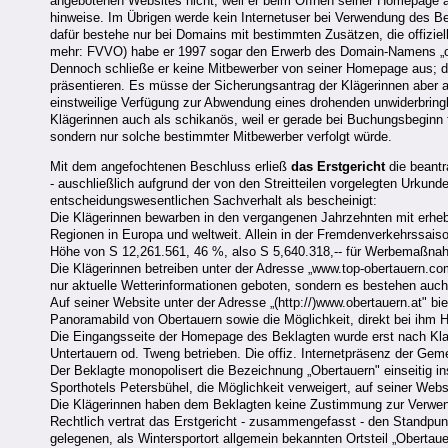
angebotenen Websites nicht, weil er beim Öffnen seiner Homepage 
hinweise. Im Übrigen werde kein Internetuser bei Verwendung des Be
dafür bestehe nur bei Domains mit bestimmten Zusätzen, die offizie
mehr: FVVO) habe er 1997 sogar den Erwerb des Domain-Namens „obe
Dennoch schließe er keine Mitbewerber von seiner Homepage aus; die
präsentieren. Es müsse der Sicherungsantrag der Klägerinnen aber au
einstweilige Verfügung zur Abwendung eines drohenden unwiderbringli
Klägerinnen auch als schikanös, weil er gerade bei Buchungsbeginn f
sondern nur solche bestimmter Mitbewerber verfolgt würde.
Mit dem angefochtenen Beschluss erließ
das Erstgericht
die beantr
- auschließlich aufgrund der von den Streitteilen vorgelegten Urku
entscheidungswesentlichen Sachverhalt als bescheinigt:
Die Klägerinnen bewarben in den vergangenen Jahrzehnten mit erheb
Regionen in Europa und weltweit. Allein in der Fremdenverkehrssai
Höhe von S 12,261.561, 46 %, also S 5,640.318,-- für Werbemaßnah
Die Klägerinnen betreiben unter der Adresse „www.top-obertauern.co
nur aktuelle Wetterinformationen geboten, sondern es bestehen auc
Auf seiner Website unter der Adresse „(http://)www.obertauern.at" bi
Panoramabild von Obertauern sowie die Möglichkeit, direkt bei ihm
Die Eingangsseite der Homepage des Beklagten wurde erst nach Kla
Untertauern od. Tweng betrieben. Die offiz. Internetpräsenz der Gem
Der Beklagte monopolisert die Bezeichnung „Obertauern" einseitig i
Sporthotels Petersbühel, die Möglichkeit verweigert, auf seiner Webs
Die Klägerinnen haben dem Beklagten keine Zustimmung zur Verwend
Rechtlich vertrat das Erstgericht - zusammengefasst - den Standpu
gelegenen, als Wintersportort allgemein bekannten Ortsteil „Oberta