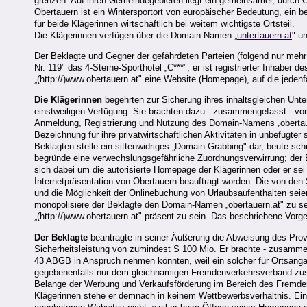
grenzen. Auf ihren Gemeindegebieten liegt ein gemeinsamer, durch O
Obertauern ist ein Wintersportort von europäischer Bedeutung, ein 
für beide Klägerinnen wirtschaftlich bei weitem wichtigste Ortsteil.
Die Klägerinnen verfügen über die Domain-Namen „
untertauern.at
" un
Der Beklagte und Gegner der gefährdeten Parteien (folgend nur mehr:
Nr. 119" das 4-Sterne-Sporthotel „C***"; er ist registrierter Inhaber
„(http://)www.obertauern.at" eine Website (Homepage), auf die jeden
Die Klägerinnen
begehrten zur Sicherung ihres inhaltsgleichen Un
einstweiligen Verfügung. Sie brachten dazu - zusammengefasst - vor
Anmeldung, Registrierung und Nutzung des Domain-Namens „obertauer
Bezeichnung für ihre privatwirtschaftlichen Aktivitäten in unbefugte
Beklagten stelle ein sittenwidriges „Domain-Grabbing" dar, beute s
begründe eine verwechslungsgefährliche Zuordnungsverwirrung; der 
sich dabei um die autorisierte Homepage der Klägerinnen oder er se
Internetpräsentation von Obertauern beauftragt worden. Die von den 
und die Möglichkeit der Onlinebuchung von Urlaubsaufenthalten seie
monopolisiere der Beklagte den Domain-Namen „obertauern.at" zu sei
„(http://)www.obertauern.at" präsent zu sein. Das beschriebene Vo
Der Beklagte
beantragte in seiner Äußerung die Abweisung des Provi
Sicherheitsleistung von zumindest S 100 Mio. Er brachte - zusamme
43 ABGB in Anspruch nehmen könnten, weil ein solcher für Ortsanga
gegebenenfalls nur dem gleichnamigen Fremdenverkehrsverband zus
Belange der Werbung und Verkaufsförderung im Bereich des Fremdenv
Klägerinnen stehe er demnach in keinem Wettbewerbsverhältnis. Ein