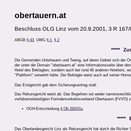
obertauern.at
Beschluss OLG Linz vom 20.9.2001, 3 R 167
ABGB
§ 43
, UWG
§ 1
,
§ 2
***** Z
Die Gemeinden Untertauern und Tweng, auf deren Gebiet sich der Ort
der unter der Domain "obertauern.at" eine Informationsseite über de
Hotel des Beklagten, sondern auch bei rund 40 anderen Hoteliers, w
"Plattform" verwehrt hätte. Der Beklagte weist auch auf seiner Hom
Das Erstgericht gab dem Sicherungsantrag statt.
Das Rekursgericht weist ab. Das Begehren sei weder namensrechtlich
verfahrensbeteiligten Fremdenverkehrsverband Obertauern (FVVO) z
OGH-Entscheidung
4 Ob 260/01s
*****
Das Oberlandesgericht Linz als Rekursgericht hat durch die Richter