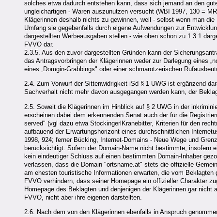
solches etwa dadurch entstehen kann, dass sich jemand an den gute
ungleichartigen - Waren auszunutzen versucht (WBI 1997, 130 = MR 
Klägerinnen deshalb nichts zu gewinnen, weil - selbst wenn man die
Umfang sie gegebenfalls durch eigene Aufwendungen zur Entwicklung
dargestellten Werbeausgaben stellen - wie oben schon zu 1.3.1 dargel
FVVO dar.
2.3.5. Aus den zuvor dargestellten Gründen kann der Sicherungsantr
das Antragsvorbringen der Klägerinnen weder zur Darlegung eines „
eines „Domgin-Grabbings" oder einer schmarotzerischen Rufausbeut
2.4. Zum Vorwurf der Sittenwidrigkeit iSd § 1 UWG ist ergänzend 
Sachverhalt nicht mehr davon ausgegangen werden kann, der Beklag
2.5. Soweit die Klägerinnen im Hinblick auf § 2 UWG in der inkrimi
erscheinen dabei dem erkennenden Senat auch der für die Registrier
served" (vgl dazu etwa StockingerlKranebitter, Kriterien für den r
aufbauend der Erwartungshorizont eines durchschnittlichen Interne
1998, 924; ferner Bücking, Internet-Domains - Neue Wege und Gren
berücksichtigt. Sofern der Domain-Name nicht bestimmte, insofern ei
kein eindeutiger Schluss auf einen bestimmten Domain-Inhaber gezoge
verlassen, dass die Domain "ortsname.at" stets die offizielle Gemein
am ehesten touristische Informationen erwarten, die vom Beklagten
FVVO verhindern, dass seiner Homepage ein offizieller Charakter zu
Homepage des Beklagten und denjenigen der Klägerinnen gar nicht ang
FVVO, nicht aber ihre eigenen darstellten.
2.6. Nach dem von den Klägerinnen ebenfalls in Anspruch genommen