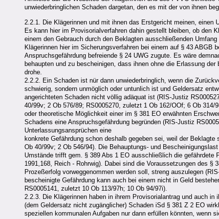
unwiederbringlichen Schaden dargetan, den es mit der von ihnen beg
2.2.1. Die Klägerinnen und mit ihnen das Erstgericht meinen, ein
Es kann hier im Provisorialverfahren dahin gestellt bleiben, ob den 
einem den Gebrauch durch den Beklagten ausschließenden Umfang e
Klägerinnen hier im Sicherungsverfahren bei einem auf § 43 ABGB 
Anspruchsgefährdung befreiende § 24 UWG zugute. Es wäre demnach
behaupten und zu bescheinigen, dass ihnen ohne die Erlassung der 
drohe.
2.2.2. Ein Schaden ist nür dann unwiederbringlich, wenn die Zurückv
schwierig, sondern unmöglich oder untunlich ist und Geldersatz ent
angerichteten Schaden nicht völlig adäquat ist (RIS-Justiz RS00052
40/99v; 2 Ob 576/89; RS0005270, zuletzt 1 Ob 162/OOf; 6 Ob 314/9
oder theoretische Möglichkeit einer im § 381 EO erwähnten Erschwe
Schadens eine Anspruchsgefährdung begründen (RIS-Justiz RS00051
Unterlassungsansprüchen eine
konkrete Gefährdung schon deshalb gegeben sei, weil der Beklagte se
Ob 40/99v; 2 Ob 546/94). Die Behauptungs- und Bescheinigungslast 
Umstände trifft gem. § 389 Abs 1 EO ausschließlich die gefährdete 
1991,168, Reich - Rohrwig). Dabei sind die Voraussetzungen des § 
Prozeßerfolg vorweggenommen werden soll, streng auszulegen (RIS-
bescheinigte Gefährdung kann auch bei einem nicht in Geld bestehen
RS0005141, zuletzt 10 Ob 113/97h; 10 Ob 94/97i).
2.2.3. Die Klägerinnen haben in ihrem Provisorialantrag und auch in
(dem Geldersatz nicht zugänglicher) Schaden iSd § 381 Z 2 EO wirkli
speziellen kommunalen Aufgaben nur dann erfüllen könnten, wenn sie