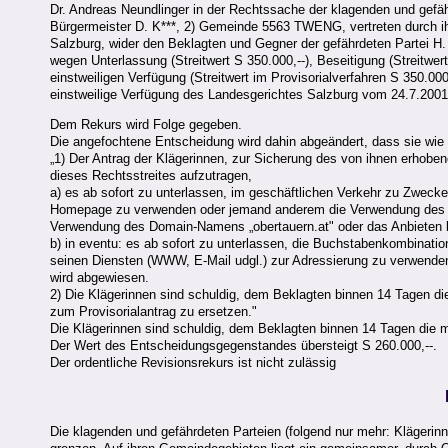
Dr. Andreas Neundlinger in der Rechtssache der klagenden und gef
Bürgermeister D. K***, 2) Gemeinde 5563 TWENG, vertreten durch ihr
Salzburg, wider den Beklagten und Gegner der gefährdeten Partei H. 
wegen Unterlassung (Streitwert S 350.000,--), Beseitigung (Streitwer
einstweiligen Verfügung (Streitwert im Provisorialverfahren S 350.0
einstweilige Verfügung des Landesgerichtes Salzburg vom 24.7.2001, 
Dem Rekurs wird Folge gegeben.
Die angefochtene Entscheidung wird dahin abgeändert, dass sie wie f
„1) Der Antrag der Klägerinnen, zur Sicherung des von ihnen erhob
dieses Rechtsstreites aufzutragen,
a) es ab sofort zu unterlassen, im geschäftlichen Verkehr zu Zwec
Homepage zu verwenden oder jemand anderem die Verwendung des N
Verwendung des Domain-Namens „obertauern.at" oder das Anbieten
b) in eventu: es ab sofort zu unterlassen, die Buchstabenkombinati
seinen Diensten (WWW, E-Mail udgl.) zur Adressierung zu verwende
wird abgewiesen.
2) Die Klägerinnen sind schuldig, dem Beklagten binnen 14 Tagen d
zum Provisorialantrag zu ersetzen."
Die Klägerinnen sind schuldig, dem Beklagten binnen 14 Tagen die 
Der Wert des Entscheidungsgegenstandes übersteigt S 260.000,--.
Der ordentliche Revisionsrekurs ist nicht zulässig
Die klagenden und gefährdeten Parteien (folgend nur mehr: Klägeri