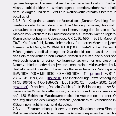
gemeindeeigenen Liegenschaften" berufen, erscheint dafür im Verhäl
Absatz nicht denkbar. Zu wirklich eigenen fremdenverkehrswirtschaft
dem Beklagten und dem FVVO ein Wettbewerbsverhältnis besteht, brauc
beteiligt ist.
2.3.3. Die Klägerin hat auch den Vorwurf des „Domain-Grabbings" er
werden könnte. In der Literatur wird die Meinung vertreten, dass m
verkaufen, oder sogar schon mit der Reservierung der Domain ein 
Marken von vornherein in Erwerbsabsicht als Domain-Namen registr
Kennzeichenschutz im Cyberspace, CR 1996, 590 ff [591 ]; Mayer-S
[949]; Kapferer/Pohl, Kennzeichenschutz für Internet-Adressen [„dom
Namen nach UWG, RdW 1999, 186 ff [188]; Thiele/Fischer, Domain Gr
Höchstgericht vertritt allerdings den Standpunkt, dass das die Sitt
dass ein Mitbewerber einen Domain-Namen nur zum Schein oder soga
Vertriebshindernis für seinen Konkurrenten zu errichten und diesen
Name zu hindern, oder dass jemand - ohne selbst Mitbewerber des 
deshalb bewirkt, um den Inhaber des Kennzeichens zur Zahlung eine
RdW 1998, 400 = MR 1998, 208 = ÖBI 1998, 241 -
jusline 1
; EvB1 1
235 = ÖBI 1999, 225 -
jusline II
). Die Behinderungs- bzw Schädigung
(4 Ob 106/01 v; 4 Ob 158/OOi = EvB1 2001 /20 = ecolex 2001, 128
gewinn.at
). Dass beim „Domain-Grabbing" die Behinderungs- bzw Sc
wesentliche Motiv darstellen muss, ist auch in der Literatur anerkan
aa0, 188; Schönherr, Wettbewerbsrechtliche Aspekte des Internet, ÖBI
der Registrierung des Domgin-Namens „obertauern.at" vorhandene B
Klägerinnen nicht hinreichend dargelegt.
2.3.4. Im Zusammenhang mit dem von den Klägerinnen dem Sinne na
Beklagten stelle die schmarotzerische Ausbeutung eines fremden Nam