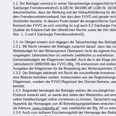
1.2. Der Beklagte vermisst in seiner Tatsachenrüge erstgerichtliche 
Salzburger FremdenverkehrsG (LGBI.Nr. 94/1985 idF LGBI.Nr. 16/199
dokumentierten, dass die Werbung und die Verkaufsförderung für de
dem Fremdenverkehrsverband, hier also dem FVVO und gerade nicht 
Streitteilen bestehe. In diesem Punkt bedarf die erstgerichtliche Sa
Bestand des FVVO an sich unstrittig ist (vgl auch § 2 Salzburger F
Qualität als Körperschaft des öffentlichen Rechts sowie der ihm o
Abs. 1, 2 und 4 Salzburger FremdenverkehrsG).
1.3. Im Übrigen erweist sich dagegen die Tatsachenrüge des Beklagt
1.3.1. Mit Recht verweist der Beklagte zunächst darauf, dass das v
Werbebudget für den Wintersportort Obertauern nicht die eigenen Au
vorgelegten Jahresberichten ist vielmehr zweifelsfrei zu entnehme
Gemeindebudgets der Klägerinnen handelt. Auch die in der Klage (im P
Jahresbericht 1999/2000 des FVVO (Blg ./H) entnommen und stellen 
Ausgaben der Klägerinnen für die Bewerbung des Wintersportortes O
1.3.2. Der Beklagte bekämpft mit Recht die unzutreffende Annahme d
eine Website betreiben würden. Insbesondere aus der Registrierungsa
Klägerinnen, sondern der FVVO Registrant des Domain-Namens „www.
betreibt.
1.3.3. Begründet bemängelt der Beklagte weiters die unzulänglichen
Eindruck erweckt wird, es werde dort neben den Wetterinfos und ei
selbst Hotelbuchungen online vornehmen zu können. Tatsächlich erg
Hyperlink die Homepages von 40 Beherbergungsbetrieben erreichen kan
die Adresse „
www.cinderella.at
", was zweifelsfrei der Blg ./M zu ent
1.3.4. Auch zum äußeren Erscheinungsbild der Homepage des Bekla