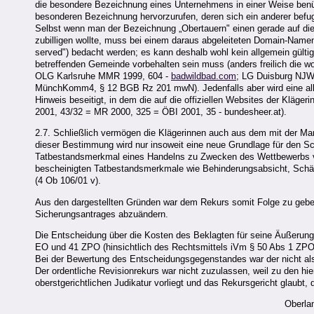
die besondere Bezeichnung eines Unternehmens in einer Weise benüt
besonderen Bezeichnung hervorzurufen, deren sich ein anderer bef
Selbst wenn man der Bezeichnung „Obertauern" einen gerade auf di
zubilligen wollte, muss bei einem daraus abgeleiteten Domain-Namen 
served") bedacht werden; es kann deshalb wohl kein allgemein gülti
betreffenden Gemeinde vorbehalten sein muss (anders freilich die
OLG Karlsruhe MMR 1999, 604 -
badwildbad.com
; LG Duisburg NJW
MünchKomm4, § 12 BGB Rz 201 mwN). Jedenfalls aber wird eine allf
Hinweis beseitigt, in dem die auf die offiziellen Websites der Kläg
2001, 43/32 = MR 2000, 325 = ÖBI 2001, 35 - bundesheer.at).
2.7. Schließlich vermögen die Klägerinnen auch aus dem mit der M
dieser Bestimmung wird nur insoweit eine neue Grundlage für den S
Tatbestandsmerkmal eines Handelns zu Zwecken des Wettbewerbs verz
bescheinigten Tatbestandsmerkmale wie Behinderungsabsicht, Schä
(4 Ob 106/01 v).
Aus den dargestellten Gründen war dem Rekurs somit Folge zu gebe
Sicherungsantrages abzuändern.
Die Entscheidung über die Kosten des Beklagten für seine Äußerung 
EO und 41 ZPO (hinsichtlich des Rechtsmittels iVm § 50 Abs 1 ZPO
Bei der Bewertung des Entscheidungsgegenstandes war der nicht a
Der ordentliche Revisionrekurs war nicht zuzulassen, weil zu den hier
oberstgerichtlichen Judikatur vorliegt und das Rekursgericht glaubt
Oberlan