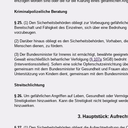
entzogen worden sind oder die für die Klärung eines gefährlichen Angr
Kriminalpolizeiliche Beratung
§ 25.
(1) Den Sicherheitsbehörden obliegt zur Vorbeugung gefährlic
Bereitschaft und Fähigkeit des Einzelnen, sich über eine Bedrohung
vorzubeugen.
(2) Darüber hinaus obliegt es den Sicherheitsbehörden, Vorhaben, d
Menschen dienen, zu fördern.
(3) Der Bundesminister für Inneres ist ermächtigt, bewährte geeigne
Gewalt einschließlich beharrlicher Verfolgung (
§ 107a
StGB) bedroht 
(Interventionsstellen). Sofern eine solche Opferschutzeinrichtung üb
gemeinsam mit dem Bundesminister für Gesundheit und Frauen abzus
Unterstützung von Kindern dient, gemeinsam mit dem Bundesministe
Streitschlichtung
§ 26.
Um gefährlichen Angriffen auf Leben, Gesundheit oder Vermög
Streitigkeiten hinzuwirken. Kann die Streitigkeit nicht beigelegt w
hinzuwirken.
3. Hauptstück: Aufrech
§ 27.
(1) Den Sicherheitsbehörden obliegt die Aufrechterhaltung der 