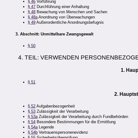
§ 46
Vorführung
§ 47
Durchführung einer Anhaltung
§ 48
Bewachung von Menschen und Sachen
§ 48a
Anordnung von Überwachungen
§ 49
Außerordentliche Anordnungsbefugnis
3. Abschnitt: Unmittelbare Zwangsgewalt
§ 50
4. TEIL: VERWENDEN PERSONENBEZOGE
1. Hau
§ 51
2. Haupts
§ 52
Aufgabenbezogenheit
§ 53
Zulässigkeit der Verarbeitung
§ 53a
Zulässigkeit der Verarbeitung durch Fundbehörden
§ 54
Besondere Bestimmungen für die Ermittlung
§ 54a
Legende
§ 54b
Vertrauenspersonenevidenz
§ 55
Sicherheitsüberprüfung