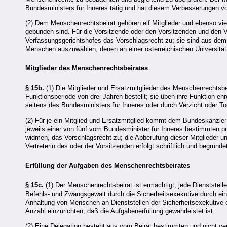
Bundesministers für Inneres tätig und hat diesem Verbesserungen v
(2) Dem Menschenrechtsbeirat gehören elf Mitglieder und ebenso vie
gebunden sind. Für die Vorsitzende oder den Vorsitzenden und den V
Verfassungsgerichtshofes das Vorschlagsrecht zu; sie sind aus dem 
Menschen auszuwählen, denen an einer österreichischen Universität
Mitglieder des Menschenrechtsbeirates
§ 15b.
(1) Die Mitglieder und Ersatzmitglieder des Menschenrechtsb
Funktionsperiode von drei Jahren bestellt; sie üben ihre Funktion e
seitens des Bundesministers für Inneres oder durch Verzicht oder To
(2) Für je ein Mitglied und Ersatzmitglied kommt dem Bundeskanzler 
jeweils einer von fünf vom Bundesminister für Inneres bestimmten 
widmen, das Vorschlagsrecht zu; die Abberufung dieser Mitglieder un
Vertreterin des oder der Vorsitzenden erfolgt schriftlich und begründe
Erfüllung der Aufgaben des Menschenrechtsbeirates
§ 15c.
(1) Der Menschenrechtsbeirat ist ermächtigt, jede Dienststell
Befehls- und Zwangsgewalt durch die Sicherheitsexekutive durch ei
Anhaltung von Menschen an Dienststellen der Sicherheitsexekutive 
Anzahl einzurichten, daß die Aufgabenerfüllung gewährleistet ist.
(2) Eine Delegation besteht aus vom Beirat bestimmten und nicht ve