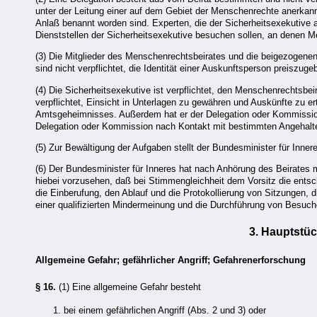
unter der Leitung einer auf dem Gebiet der Menschenrechte anerkan
Anlaß benannt worden sind. Experten, die der Sicherheitsexekutive 
Dienststellen der Sicherheitsexekutive besuchen sollen, an denen
(3) Die Mitglieder des Menschenrechtsbeirates und die beigezogene
sind nicht verpflichtet, die Identität einer Auskunftsperson preiszug
(4) Die Sicherheitsexekutive ist verpflichtet, den Menschenrechtsbeira
verpflichtet, Einsicht in Unterlagen zu gewähren und Auskünfte zu ert
Amtsgeheimnisses. Außerdem hat er der Delegation oder Kommissio
Delegation oder Kommission nach Kontakt mit bestimmten Angehalte
(5) Zur Bewältigung der Aufgaben stellt der Bundesminister für Inne
(6) Der Bundesminister für Inneres hat nach Anhörung des Beirates
hiebei vorzusehen, daß bei Stimmengleichheit dem Vorsitz die ent
die Einberufung, den Ablauf und die Protokollierung von Sitzungen, d
einer qualifizierten Mindermeinung und die Durchführung von Besuc
3. Hauptstü
Allgemeine Gefahr; gefährlicher Angriff; Gefahrenerforschung
§ 16.
(1) Eine allgemeine Gefahr besteht
bei einem gefährlichen Angriff (Abs. 2 und 3) oder