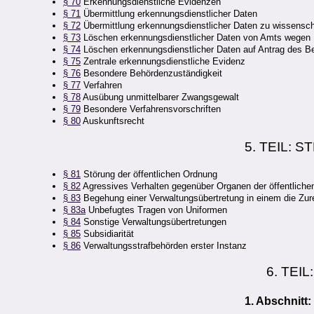
§ 70
Erkennungsdienstliche Evidenzen
§ 71
Übermittlung erkennungsdienstlicher Daten
§ 72
Übermittlung erkennungsdienstlicher Daten zu wissensc
§ 73
Löschen erkennungsdienstlicher Daten von Amts wegen
§ 74
Löschen erkennungsdienstlicher Daten auf Antrag des Be
§ 75
Zentrale erkennungsdienstliche Evidenz
§ 76
Besondere Behördenzuständigkeit
§ 77
Verfahren
§ 78
Ausübung unmittelbarer Zwangsgewalt
§ 79
Besondere Verfahrensvorschriften
§ 80
Auskunftsrecht
5. TEIL:
§ 81
Störung der öffentlichen Ordnung
§ 82
Agressives Verhalten gegenüber Organen der öffentlichen
§ 83
Begehung einer Verwaltungsübertretung in einem die Zu
§ 83a
Unbefugtes Tragen von Uniformen
§ 84
Sonstige Verwaltungsübertretungen
§ 85
Subsidiarität
§ 86
Verwaltungsstrafbehörden erster Instanz
6. TEI
1. Abschnitt