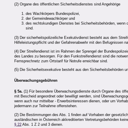
(2) Organe des öffentlichen Sicherheitsdienstes sind Angehörige
des Wachkörpers Bundespolizei,
der Gemeindewachkörper und
des rechtskundigen Dienstes bei Sicherheitsbehörden, wenn 
sind.
(3) Der sicherheitspolizeiliche Exekutivdienst besteht aus dem Str
Hilfeleistungspflicht und der Gefahrenabwehr mit den Befugnissen 
(4) Der Streifendienst ist im Rahmen der Sprengel der Bundespolize
des Landes zu besorgen. Für den Funkstreifendienst sind die notwend
Fernsprechnetz zum Ortstarif für Notrufe erreichbar sind.
(5) Die Sicherheitsexekutive besteht aus den Sicherheitsbehörden u
Überwachungsgebühren
§ 5a.
(1) Für besondere Überwachungsdienste durch Organe des öffent
mit Bescheid angeordnet oder bewilligt werden, sind Überwachungs
wenn auch nur mittelbar - Erwerbsinteressen dienen, oder um Vorhabe
jedermann zur Teilnahme offenstehen.
(2) Die Bestimmungen des Abs. 1 finden auf Vorhaben der gesetzlich 
ausländischen in Österreich akkreditierten Vertretungsbehörden ke
§ 22
Abs. 1 Z 2 und 3 dienen.