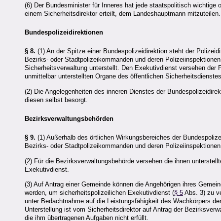
(6) Der Bundesminister für Inneres hat jede staatspolitisch wichtige
einem Sicherheitsdirektor erteilt, dem Landeshauptmann mitzuteilen.
Bundespolizeidirektionen
§ 8.
(1) An der Spitze einer Bundespolizeidirektion steht der Polizeidi
Bezirks- oder Stadtpolizeikommanden und deren Polizeiinspektionen
Sicherheitsverwaltung unterstellt. Den Exekutivdienst versehen der P
unmittelbar unterstellten Organe des öffentlichen Sicherheitsdienstes
(2) Die Angelegenheiten des inneren Dienstes der Bundespolizeidir
diesen selbst besorgt.
Bezirksverwaltungsbehörden
§ 9.
(1) Außerhalb des örtlichen Wirkungsbereiches der Bundespolizei
Bezirks- oder Stadtpolizeikommanden und deren Polizeiinspektionen s
(2) Für die Bezirksverwaltungsbehörde versehen die ihnen unterstel
Exekutivdienst.
(3) Auf Antrag einer Gemeinde können die Angehörigen ihres Gemei
werden, um sicherheitspolizeilichen Exekutivdienst (
§ 5
Abs. 3) zu ve
unter Bedachtnahme auf die Leistungsfähigkeit des Wachkörpers d
Unterstellung ist vom Sicherheitsdirektor auf Antrag der Bezirksv
die ihm übertragenen Aufgaben nicht erfüllt.