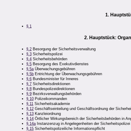
1. Hauptst
§ 1
2. Hauptstück: Organ
§ 2
Besorgung der Sicherheitsverwaltung
§ 3
Sicherheitspolizei
§ 4
Sicherheitsbehörden
§ 5
Besorgung des Exekutivdienstes
§ 5a
Überwachungsgebühren
§ 5b
Entrichtung der Überwachungsgebühren
§ 6
Bundesminister für Inneres
§ 7
Sicherheitsdirektionen
§ 8
Bundespolizeidirektionen
§ 9
Bezirksverwaltungsbehörden
§ 10
Polizeikommanden
§ 11
Sicherheitsakademie
§ 12
Geschäftseinteilung und Geschäftsordnung der Sicherhei
§ 13
Kanzleiordnung
§ 14
Örtlicher Wirkungsbereich der Sicherheitsbehörden in Ang
§ 14a
Instanzenzug in Angelegenheiten der Sicherheitspolizei
§ 15
Sicherheitspolizeiliche Informationspflicht