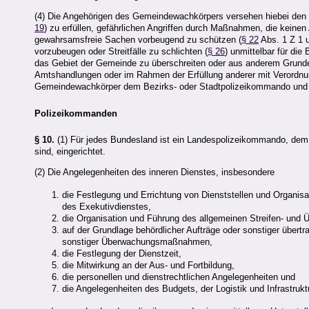
(4) Die Angehörigen des Gemeindewachkörpers versehen hiebei den Exek
19
) zu erfüllen, gefährlichen Angriffen durch Maßnahmen, die keinen
gewahrsamsfreie Sachen vorbeugend zu schützen (
§ 22
Abs. 1 Z 1 u
vorzubeugen oder Streitfälle zu schlichten (
§ 26
) unmittelbar für die
das Gebiet der Gemeinde zu überschreiten oder aus anderem Grunde
Amtshandlungen oder im Rahmen der Erfüllung anderer mit Verordnu
Gemeindewachkörper dem Bezirks- oder Stadtpolizeikommando und h
Polizeikommanden
§ 10.
(1) Für jedes Bundesland ist ein Landespolizeikommando, dem 
sind, eingerichtet.
(2) Die Angelegenheiten des inneren Dienstes, insbesondere
die Festlegung und Errichtung von Dienststellen und Organisat
des Exekutivdienstes,
die Organisation und Führung des allgemeinen Streifen- und
auf der Grundlage behördlicher Aufträge oder sonstiger über
sonstiger Überwachungsmaßnahmen,
die Festlegung der Dienstzeit,
die Mitwirkung an der Aus- und Fortbildung,
die personellen und dienstrechtlichen Angelegenheiten und
die Angelegenheiten des Budgets, der Logistik und Infrastrukt