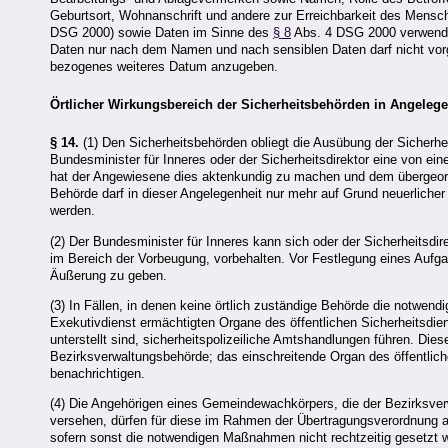
Geburtsort, Wohnanschrift und andere zur Erreichbarkeit des Mensche
DSG 2000) sowie Daten im Sinne des
§ 8
Abs. 4 DSG 2000 verwende
Daten nur nach dem Namen und nach sensiblen Daten darf nicht vorges
bezogenes weiteres Datum anzugeben.
Örtlicher Wirkungsbereich der Sicherheitsbehörden in Angelegen
§ 14.
(1) Den Sicherheitsbehörden obliegt die Ausübung der Sicherhei
Bundesminister für Inneres oder der Sicherheitsdirektor eine von e
hat der Angewiesene dies aktenkundig zu machen und dem übergeordn
Behörde darf in dieser Angelegenheit nur mehr auf Grund neuerlicher
werden.
(2) Der Bundesminister für Inneres kann sich oder der Sicherheitsd
im Bereich der Vorbeugung, vorbehalten. Vor Festlegung eines Aufgab
Äußerung zu geben.
(3) In Fällen, in denen keine örtlich zuständige Behörde die notwen
Exekutivdienst ermächtigten Organe des öffentlichen Sicherheitsdie
unterstellt sind, sicherheitspolizeiliche Amtshandlungen führen. Die
Bezirksverwaltungsbehörde; das einschreitende Organ des öffentlic
benachrichtigen.
(4) Die Angehörigen eines Gemeindewachkörpers, die der Bezirksverwa
versehen, dürfen für diese im Rahmen der Übertragungsverordnung a
sofern sonst die notwendigen Maßnahmen nicht rechtzeitig gesetzt