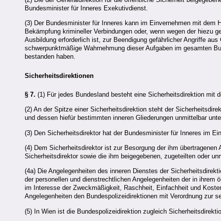
Bundesminister für Inneres Exekutivdienst.
(3) Der Bundesminister für Inneres kann im Einvernehmen mit dem 
Bekämpfung krimineller Verbindungen oder, wenn wegen der hiezu g
Ausbildung erforderlich ist, zur Beendigung gefährlicher Angriffe a
schwerpunktmäßige Wahrnehmung dieser Aufgaben im gesamten Bundesg
bestanden haben.
Sicherheitsdirektionen
§ 7.
(1) Für jedes Bundesland besteht eine Sicherheitsdirektion mit 
(2) An der Spitze einer Sicherheitsdirektion steht der Sicherheitsd
und dessen hiefür bestimmten inneren Gliederungen unmittelbar unter
(3) Den Sicherheitsdirektor hat der Bundesminister für Inneres im
(4) Dem Sicherheitsdirektor ist zur Besorgung der ihm übertragenen
Sicherheitsdirektor sowie die ihm beigegebenen, zugeteilten oder unm
(4a) Die Angelegenheiten des inneren Dienstes der Sicherheitsdirekt
der personellen und dienstrechtlichen Angelegenheiten der in ihrem ö
im Interesse der Zweckmäßigkeit, Raschheit, Einfachheit und Kostene
Angelegenheiten den Bundespolizeidirektionen mit Verordnung zur s
(5) In Wien ist die Bundespolizeidirektion zugleich Sicherheitsdirekti