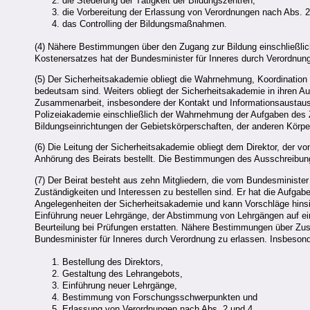
die Steuerung der Tätigkeit der Bildungszentren,
die Vorbereitung der Erlassung von Verordnungen nach Abs. 
das Controlling der Bildungsmaßnahmen.
(4) Nähere Bestimmungen über den Zugang zur Bildung einschließlic
Kostenersatzes hat der Bundesminister für Inneres durch Verordnung
(5) Der Sicherheitsakademie obliegt die Wahrnehmung, Koordination
bedeutsam sind. Weiters obliegt der Sicherheitsakademie in ihren 
Zusammenarbeit, insbesondere der Kontakt und Informationsaustau
Polizeiakademie einschließlich der Wahrnehmung der Aufgaben des Z
Bildungseinrichtungen der Gebietskörperschaften, der anderen Körpe
(6) Die Leitung der Sicherheitsakademie obliegt dem Direktor, der vo
Anhörung des Beirats bestellt. Die Bestimmungen des Ausschreibun
(7) Der Beirat besteht aus zehn Mitgliedern, die vom Bundesministe
Zuständigkeiten und Interessen zu bestellen sind. Er hat die Aufgab
Angelegenheiten der Sicherheitsakademie und kann Vorschläge hinsi
Einführung neuer Lehrgänge, der Abstimmung von Lehrgängen auf ein
Beurteilung bei Prüfungen erstatten. Nähere Bestimmungen über Z
Bundesminister für Inneres durch Verordnung zu erlassen. Insbesonder
Bestellung des Direktors,
Gestaltung des Lehrangebots,
Einführung neuer Lehrgänge,
Bestimmung von Forschungsschwerpunkten und
Erlassung von Verordnungen nach Abs. 2 und 4.