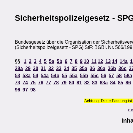
Sicherheitspolizeigesetz - SP
Bundesgesetz über die Organisation der Sicherheitsver
(Sicherheitspolizeigesetz - SPG) StF: BGBl. Nr. 566/199
§§
1
2
3
4
5
5a
5b
6
7
8
9
10
11
12
13
14
14a
1
28a
29
30
31
32
33
34
35
35a
36
36a
36b
36c
3
53
53a
54
54a
54b
55
55a
55b
55c
56
57
58
58a
73
74
75
76
77
78
79
80
81
82
83
83a
84
85
86
96
97
98
Achtung: Diese Fassung ist 
zu
Inha