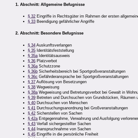
1. Abschnitt: Allgemeine Befugnisse
§ 32
Eingriffe in Rechtsgüter im Rahmen der ersten allgemeine
§ 33
Beendigung gefährlicher Angriffe
2. Abschnitt: Besondere Befugnisse
§ 34
Auskunftsverlangen
§ 35
Identitätsfeststellung
§ 35a
Identitätsausweis
§ 36
Platzverbot
§ 36a
Schutzzone
§ 36b
Sicherheitsbereich bei Sportgroßveranstaltungen
§ 36c
Gefährderansprache bei Sportgroßveranstaltungen
§ 37
Auflösung von Besetzungen
§ 38
Wegweisung
§ 38a
Wegweisung und Betretungsverbot bei Gewalt in Wohn
§ 39
Betreten und Durchsuchen von Grundstücken, Räumen 
§ 40
Durchsuchen von Menschen
§ 41
Durchsuchungsanordnung bei Großveranstaltungen
§ 42
Sicherstellen von Sachen
§ 42a
Entgegennahme, Verwahrung und Ausfolgung verlorener
§ 43
Verfall sichergestellter Sachen
§ 44
Inanspruchnahme von Sachen
§ 45
Eingriffe in die persönliche Freiheit