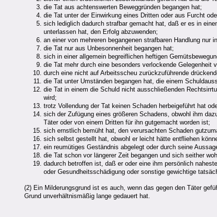
die Tat aus achtenswerten Beweggründen begangen hat;
die Tat unter der Einwirkung eines Dritten oder aus Furcht o
sich lediglich dadurch strafbar gemacht hat, daß er es in ein
unterlassen hat, den Erfolg abzuwenden;
an einer von mehreren begangenen strafbaren Handlung nur in
die Tat nur aus Unbesonnenheit begangen hat;
sich in einer allgemein begreiflichen heftigen Gemütsbewegun
die Tat mehr durch eine besonders verlockende Gelegenheit ve
durch eine nicht auf Arbeitsscheu zurückzuführende drückend
die Tat unter Umständen begangen hat, die einem Schuldau
die Tat in einem die Schuld nicht ausschließenden Rechtsirrt
wird;
trotz Vollendung der Tat keinen Schaden herbeigeführt hat od
sich der Zufügung eines größeren Schadens, obwohl ihm dazu 
Täter oder von einem Dritten für ihn gutgemacht worden ist;
sich ernstlich bemüht hat, den verursachten Schaden gutzuma
sich selbst gestellt hat, obwohl er leicht hätte entfliehen kö
ein reumütiges Geständnis abgelegt oder durch seine Aussage
die Tat schon vor längerer Zeit begangen und sich seither woh
dadurch betroffen ist, daß er oder eine ihm persönlich nahest
oder Gesundheitsschädigung oder sonstige gewichtige tatsächli
(2) Ein Milderungsgrund ist es auch, wenn das gegen den Täter gefü
Grund unverhältnismäßig lange gedauert hat.