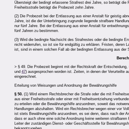
Übersteigt der bedingt erlassene Strafrest drei Jahre, so beträgt di
Freiheitsstrafe beträgt die Probezeit zehn Jahre.
(2) Die Probezeit bei der Entlassung aus einer Anstalt für geistig ab
Jahre, ist die der Unterbringung zugrunde liegende strafbare Handlung
nur fünf Jahre. Bei der Entlassung aus einer Anstalt für entwöhnung
fünf Jahren zu bestimmen.
(3) Wird die bedingte Nachsicht des Strafrestes oder die bedingte
nicht widerrufen, so ist sie für endgültig zu erklären. Fristen, dere
ist, sind in einem solchen Fall ab der bedingten Entlassung aus d
Berech
>
§ 49.
Die Probezeit beginnt mit der Rechtskraft der Entscheidung, m
und
47
) ausgesprochen worden ist. Zeiten, in denen der Verurteilte 
eingerechnet.
Erteilung von Weisungen und Anordnung der Bewährungshilfe
§ 50.
(1) Wird einem Rechtsbrecher die Strafe oder die mit Freihei
aus einer Freiheitsstrafe oder einer mit Freiheitsentziehung verb
zu erteilen oder die Bewährungshilfe anzuordnen, soweit das notwen
Handlungen abzuhalten. Wird ein Rechtsbrecher wegen einer vor Vo
ist stets Bewährungshilfe anzuordnen, es sei denn, dass nach der A
dass er auch ohne eine solche Anordnung keine weiteren strafbaren
Leiter der zuständigen Dienst- oder Geschäftsstelle für Bewährungs
bekanntzugeben.