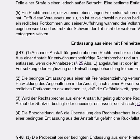
Teile einer Strafe bleiben jedoch außer Betracht. Eine bedingte Ent
(5) Ein Rechtsbrecher, der zu einer lebenslangen Freiheitsstrafe veru
hat. Trifft diese Voraussetzung zu, so ist er gleichwohl nur dann b
ein redliches Fortkommen und seiner Aufführung während der Vollstr
begehen werde und es trotz der Schwere der Tat nicht der weiteren 
entgegenzuwirken.
Entlassung aus einer mit Freihei
§ 47.
(1) Aus einer Anstalt für geistig abnorme Rechtsbrecher sind d
Aus einer Anstalt für entwöhnungsbedürftige Rechtsbrecher und aus e
entlassen, wenn die Anhaltezeit (
§ 25
Abs. 1) abgelaufen ist oder im 
Fortsetzung oder Ergänzung der Entwöhnungsbehandlung keinen Erfo
(2) Die bedingte Entlassung aus einer mit Freiheitsentziehung ver
Entwicklung des Angehaltenen in der Anstalt, nach seiner Person, 
redliches Fortkommen anzunehmen ist, daß die Gefährlichkeit, gege
(3) Wird der Rechtsbrecher aus einer Anstalt für geistig abnorme Re
Ablauf der Strafzeit bedingt oder unbedingt entlassen, so ist nach
§ 
(4) Die Entscheidung, daß die Überstellung des Rechtsbrechers in die 
einer bedingten Entlassung aus der Anstalt für gefährliche Rückfallst
§ 48.
(1) Die Probezeit bei der bedingten Entlassung aus einer Freih