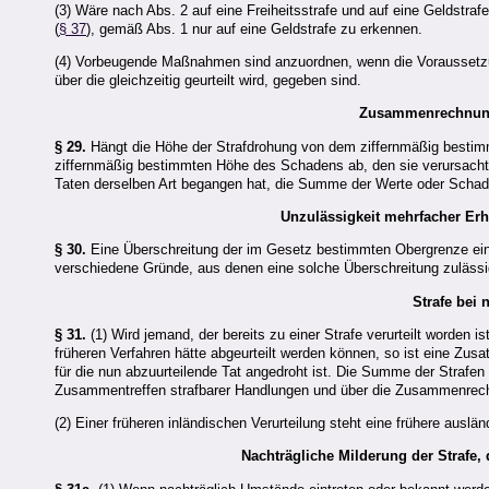
(3) Wäre nach Abs. 2 auf eine Freiheitsstrafe und auf eine Geldstrafe
(
§ 37
), gemäß Abs. 1 nur auf eine Geldstrafe zu erkennen.
(4) Vorbeugende Maßnahmen sind anzuordnen, wenn die Voraussetzun
über die gleichzeitig geurteilt wird, gegeben sind.
Zusammenrechnung
§ 29.
Hängt die Höhe der Strafdrohung von dem ziffernmäßig bestimmt
ziffernmäßig bestimmten Höhe des Schadens ab, den sie verursacht o
Taten derselben Art begangen hat, die Summe der Werte oder Sch
Unzulässigkeit mehrfacher E
§ 30.
Eine Überschreitung der im Gesetz bestimmten Obergrenze eine
verschiedene Gründe, aus denen eine solche Überschreitung zulässig
Strafe bei 
§ 31.
(1) Wird jemand, der bereits zu einer Strafe verurteilt worden i
früheren Verfahren hätte abgeurteilt werden können, so ist eine Zus
für die nun abzuurteilende Tat angedroht ist. Die Summe der Strafen
Zusammentreffen strafbarer Handlungen und über die Zusammenrec
(2) Einer früheren inländischen Verurteilung steht eine frühere aus
Nachträgliche Milderung der Strafe,