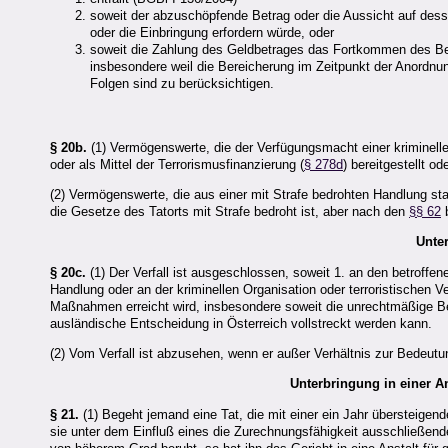
soweit der abzuschöpfende Betrag oder die Aussicht auf des
oder die Einbringung erfordern würde, oder
soweit die Zahlung des Geldbetrages das Fortkommen des Bere
insbesondere weil die Bereicherung im Zeitpunkt der Anordnun
Folgen sind zu berücksichtigen.
§ 20b.
(1) Vermögenswerte, die der Verfügungsmacht einer kriminelle
oder als Mittel der Terrorismusfinanzierung (
§ 278d
) bereitgestellt o
(2) Vermögenswerte, die aus einer mit Strafe bedrohten Handlung sta
die Gesetze des Tatorts mit Strafe bedroht ist, aber nach den
§§ 62
b
Unte
§ 20c.
(1) Der Verfall ist ausgeschlossen, soweit 1. an den betrof
Handlung oder an der kriminellen Organisation oder terroristischen Ve
Maßnahmen erreicht wird, insbesondere soweit die unrechtmäßige Be
ausländische Entscheidung in Österreich vollstreckt werden kann.
(2) Vom Verfall ist abzusehen, wenn er außer Verhältnis zur Bedeu
Unterbringung in einer A
§ 21.
(1) Begeht jemand eine Tat, die mit einer ein Jahr übersteigende
sie unter dem Einfluß eines die Zurechnungsfähigkeit ausschließen