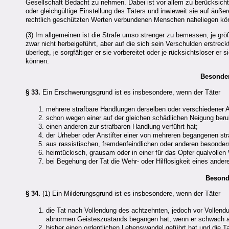
Gesellschaft Bedacht zu nehmen. Dabei ist vor allem zu berücksicht
oder gleichgültige Einstellung des Täters und inwieweit sie auf äu
rechtlich geschützten Werten verbundenen Menschen naheliegen kö
(3) Im allgemeinen ist die Strafe umso strenger zu bemessen, je größ
zwar nicht herbeigeführt, aber auf die sich sein Verschulden erstreckt 
überlegt, je sorgfältiger er sie vorbereitet oder je rücksichtsloser e
können.
Besonde
§ 33.
Ein Erschwerungsgrund ist es insbesondere, wenn der Täter
mehrere strafbare Handlungen derselben oder verschiedener Ar
schon wegen einer auf der gleichen schädlichen Neigung beruh
einen anderen zur strafbaren Handlung verführt hat;
der Urheber oder Anstifter einer von mehreren begangenen str
aus rassistischen, fremdenfeindlichen oder anderen besonde
heimtückisch, grausam oder in einer für das Opfer qualvollen
bei Begehung der Tat die Wehr- oder Hilflosigkeit eines ande
Besond
§ 34.
(1) Ein Milderungsgrund ist es insbesondere, wenn der Täter
die Tat nach Vollendung des achtzehnten, jedoch vor Vollend
abnormen Geisteszustands begangen hat, wenn er schwach an 
bisher einen ordentlichen Lebenswandel geführt hat und die T