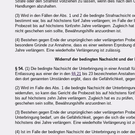
Strafe oder den Strafrest vollziehen zu lassen, wenn dies nach de
Handlungen abzuhalten.
(3) Wird in den Fällen der Abs. 1 und 2 die bedingte Strafnachsicht o
bestimmt war, bis auf höchstens fünf Jahre verlängern; im Falle der
Probezeit bis auf höchstens fünfzehn Jahre verlängern. Zugleich hat
nicht geschehen sein sollte, Bewährungshilfe anzuordnen ist.
(4) Bestehen gegen Ende der ursprünglichen oder verlängerten Probe
besondere Gründe zur Annahme, dass es einer weiteren Erprobung de
Jahre verlängern. Eine wiederholte Verlängerung ist zulässig.
Widerruf der bedingten Nachsicht und de
§ 54.
(1) Die bedingte Nachsicht der Unterbringung in einer Anstalt 
Entlassung aus einer der in den
§§ 21
bis 23 bezeichneten Anstalten
den dort genannten Umständen ergibt, dass die Gefährlichkeit, geg
(2) Wird im Falle des Abs. 1 die bedingte Nachsicht der Unterbringu
widerrufen, so kann das Gericht die Probezeit bis auf höchstens fünf
bis auf höchstens zehn Jahre verlängern. Zugleich hat es zu prüfen,
geschehen sein sollte, Bewährungshilfe anzuordnen ist.
(3) Bestehen gegen Ende der ursprünglichen oder verlängerten Prob
Unterbringung bedarf, um die Gefährlichkeit, gegen die sich die vo
höchstens drei Jahre verlängern. Eine wiederholte Verlängerung ist 
(4) Ist im Falle der bedingten Nachsicht der Unterbringung in oder d