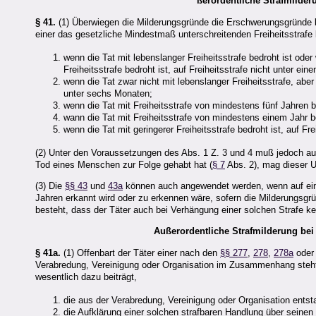
ßerordentliche Strafmilde
§ 41.
(1) Überwiegen die Milderungsgründe die Erschwerungsgründe b
einer das gesetzliche Mindestmaß unterschreitenden Freiheitsstraf
wenn die Tat mit lebenslanger Freiheitsstrafe bedroht ist ode
Freiheitsstrafe bedroht ist, auf Freiheitsstrafe nicht unter ein
wenn die Tat zwar nicht mit lebenslanger Freiheitsstrafe, aber
unter sechs Monaten;
wenn die Tat mit Freiheitsstrafe von mindestens fünf Jahren be
wann die Tat mit Freiheitsstrafe von mindestens einem Jahr be
wenn die Tat mit geringerer Freiheitsstrafe bedroht ist, auf 
(2) Unter den Voraussetzungen des Abs. 1 Z. 3 und 4 muß jedoch au
Tod eines Menschen zur Folge gehabt hat (
§ 7
Abs. 2), mag dieser 
(3) Die
§§ 43
und
43a
können auch angewendet werden, wenn auf eine 
Jahren erkannt wird oder zu erkennen wäre, sofern die Milderungsg
besteht, dass der Täter auch bei Verhängung einer solchen Strafe 
Außerordentliche Strafmilderung be
§ 41a.
(1) Offenbart der Täter einer nach den
§§ 277
,
278
,
278a
ode
Verabredung, Vereinigung oder Organisation im Zusammenhang steht
wesentlich dazu beiträgt,
die aus der Verabredung, Vereinigung oder Organisation ents
die Aufklärung einer solchen strafbaren Handlung über seinen