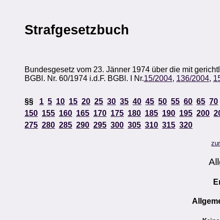
Strafgesetzbuch
Bundesgesetz vom 23. Jänner 1974 über die mit gerichtl
BGBl. Nr. 60/1974 i.d.F. BGBl. I Nr.
15/2004
,
136/2004
,
1
§§
1
5
10
15
20
25
30
35
40
45
50
55
60
65
70
150
155
160
165
170
175
180
185
190
195
200
2
275
280
285
290
295
300
305
310
315
320
zu
Al
E
Allgem