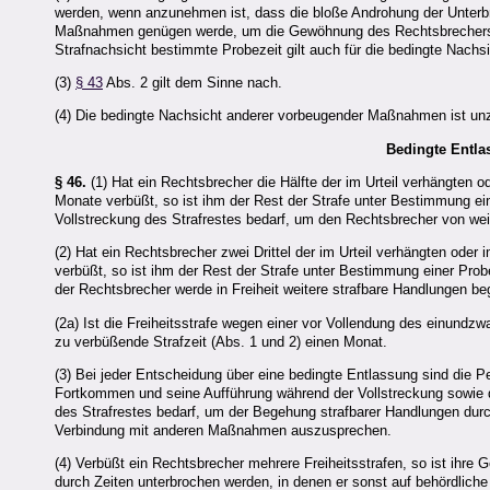
werden, wenn anzunehmen ist, dass die bloße Androhung der Unterbr
Maßnahmen genügen werde, um die Gewöhnung des Rechtsbrechers an
Strafnachsicht bestimmte Probezeit gilt auch für die bedingte Nachs
(3)
§ 43
Abs. 2 gilt dem Sinne nach.
(4) Die bedingte Nachsicht anderer vorbeugender Maßnahmen ist un
Bedingte Entla
§ 46.
(1) Hat ein Rechtsbrecher die Hälfte der im Urteil verhängten o
Monate verbüßt, so ist ihm der Rest der Strafe unter Bestimmung e
Vollstreckung des Strafrestes bedarf, um den Rechtsbrecher von we
(2) Hat ein Rechtsbrecher zwei Drittel der im Urteil verhängten oder
verbüßt, so ist ihm der Rest der Strafe unter Bestimmung einer Pro
der Rechtsbrecher werde in Freiheit weitere strafbare Handlungen b
(2a) Ist die Freiheitsstrafe wegen einer vor Vollendung des einund
zu verbüßende Strafzeit (Abs. 1 und 2) einen Monat.
(3) Bei jeder Entscheidung über eine bedingte Entlassung sind die P
Fortkommen und seine Aufführung während der Vollstreckung sowie 
des Strafrestes bedarf, um der Begehung strafbarer Handlungen durc
Verbindung mit anderen Maßnahmen auszusprechen.
(4) Verbüßt ein Rechtsbrecher mehrere Freiheitsstrafen, so ist ihre
durch Zeiten unterbrochen werden, in denen er sonst auf behördlich