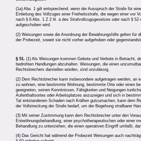
(1a) Abs. 1 gilt entsprechend, wenn der Ausspruch der Strafe für ei
Einleitung des Vollzuges einer Freiheitsstrafe, die wegen einer vor
nach § 6 Abs. 1 Z 2 lit. a des Strafvollzugsgesetzes oder nach § 5
aufgeschoben wird.
(2) Weisungen sowie die Anordnung der Bewährungshilfe gelten für
der Probezeit, soweit sie nicht vorher aufgehoben oder gegenstands
§ 51.
(1) Als Weisungen kommen Gebote und Verbote in Betracht, der
bedrohten Handlungen abzuhalten. Weisungen, die einen unzumutbaren
Rechtsbrechers darstellen würden, sind unzulässig.
(2) Dem Rechtsbrecher kann insbesondere aufgetragen werden, an e
zu wohnen, eine bestimmte Wohnung, bestimmte Orte oder einen bes
geeigneten, seinen Kenntnissen, Fähigkeiten und Neigungen tunlich
Aufenthaltsortes oder Arbeitsplatzes anzuzeigen und sich in bestimm
Tat entstandenen Schaden nach Kräften gutzumachen, kann dem Rech
der Vollstreckung der Strafe bedarf, um der Begehung strafbarer H
(3) Mit seiner Zustimmung kann dem Rechtsbrecher unter den Voraus
Entwöhnungsbehandlung, einer psychotherapeutischen oder einer me
Behandlung zu unterziehen, die einen operativen Eingriff umfaßt, d
(4) Das Gericht hat während der Probezeit Weisungen auch nachträgl
§ 50
geboten scheint.