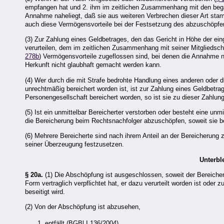
empfangen hat und 2. ihm im zeitlichen Zusammenhang mit den bega
Annahme naheliegt, daß sie aus weiteren Verbrechen dieser Art sta
auch diese Vermögensvorteile bei der Festsetzung des abzuschöpfe
(3) Zur Zahlung eines Geldbetrages, den das Gericht in Höhe der ein
verurteilen, dem im zeitlichen Zusammenhang mit seiner Mitgliedschaf
278b
) Vermögensvorteile zugeflossen sind, bei denen die Annahme 
Herkunft nicht glaubhaft gemacht werden kann.
(4) Wer durch die mit Strafe bedrohte Handlung eines anderen oder
unrechtmäßig bereichert worden ist, ist zur Zahlung eines Geldbetrag
Personengesellschaft bereichert worden, so ist sie zu dieser Zahlung
(5) Ist ein unmittelbar Bereicherter verstorben oder besteht eine unm
die Bereicherung beim Rechtsnachfolger abzuschöpfen, soweit sie
(6) Mehrere Bereicherte sind nach ihrem Anteil an der Bereicherung zu
seiner Überzeugung festzusetzen.
Unterbl
§ 20a.
(1) Die Abschöpfung ist ausgeschlossen, soweit der Bereicherte
Form vertraglich verpflichtet hat, er dazu verurteilt worden ist oder
beseitigt wird.
(2) Von der Abschöpfung ist abzusehen,
entfällt (BGBl I 136/2004)