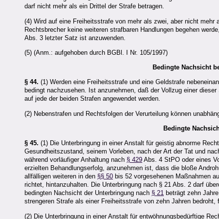
darf nicht mehr als ein Drittel der Strafe betragen.
(4) Wird auf eine Freiheitsstrafe von mehr als zwei, aber nicht mehr
Rechtsbrecher keine weiteren strafbaren Handlungen begehen werde
Abs. 3 letzter Satz ist anzuwenden.
(5) (Anm.: aufgehoben durch BGBl. I Nr. 105/1997)
Bedingte Nachsicht b
§ 44.
(1) Werden eine Freiheitsstrafe und eine Geldstrafe nebeneinan
bedingt nachzusehen. Ist anzunehmen, daß der Vollzug einer dieser 
auf jede der beiden Strafen angewendet werden.
(2) Nebenstrafen und Rechtsfolgen der Verurteilung können unabhän
Bedingte Nachsi
§ 45.
(1) Die Unterbringung in einer Anstalt für geistig abnorme Re
Gesundheitszustand, seinem Vorleben, nach der Art der Tat und nac
während vorläufiger Anhaltung nach
§ 429
Abs. 4 StPO oder eines Vo
erzielten Behandlungserfolg, anzunehmen ist, dass die bloße Androh
allfälligen weiteren in den
§§ 50
bis 52 vorgesehenen Maßnahmen ausr
richtet, hintanzuhalten. Die Unterbringung nach § 21 Abs. 2 darf übe
bedingten Nachsicht der Unterbringung nach
§ 21
beträgt zehn Jahre,
strengeren Strafe als einer Freiheitsstrafe von zehn Jahren bedroht, 
(2) Die Unterbringung in einer Anstalt für entwöhnungsbedürftige Re