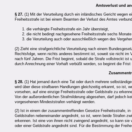
Amtsverlust und an
§ 27.
(1) Mit der Verurteilung durch ein inländisches Gericht wegen 
Freiheitsstrafe ist bei einem Beamten der Verlust des Amtes verbu
die verhängte Freiheitsstrafe ein Jahr übersteigt,
die nicht bedingt nachgesehene Freiheitsstrafe sechs Monate
die Verurteilung auch oder ausschließlich wegen des Vergehen
(2) Zieht eine strafgerichtliche Verurteilung nach einem Bundesgese
Rechtsfolge, wenn nichts anderes bestimmt ist, soweit sie nicht im
nach fünf Jahren. Die Frist beginnt, sobald die Strafe vollstreckt i
durch Anrechnung einer Vorhaft verbüßt worden, so beginnt die Frist 
Zusammentre
§ 28.
(1) Hat jemand durch eine Tat oder durch mehrere selbständig
wird über diese strafbaren Handlungen gleichzeitig erkannt, so ist,
vorsehen, auf eine einzige Freiheitsstrafe oder Geldstrafe zu erken
Von der außerordentlichen Strafmilderung abgesehen, darf jedoch ke
vorgesehenen Mindeststrafen verhängt werden.
(2) Ist in einem der zusammentreffenden Gesetze Freiheitsstrafe, in
Geldstrafen nebeneinander angedroht, so ist, wenn beide Strafen zwi
erkennen. Ist eine von ihnen nicht zwingend angedroht, so kann sie ve
oder einer Geldstrafe angedroht sind. Für die Bestimmung der Freihei