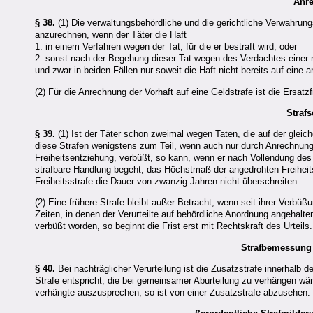
Anre
§ 38.
(1) Die verwaltungsbehördliche und die gerichtliche Verwahrung
anzurechnen, wenn der Täter die Haft
1. in einem Verfahren wegen der Tat, für die er bestraft wird, oder
2. sonst nach der Begehung dieser Tat wegen des Verdachtes einer mi
und zwar in beiden Fällen nur soweit die Haft nicht bereits auf eine 
(2) Für die Anrechnung der Vorhaft auf eine Geldstrafe ist die Ersat
Straf
§ 39.
(1) Ist der Täter schon zweimal wegen Taten, die auf der gleich
diese Strafen wenigstens zum Teil, wenn auch nur durch Anrechnun
Freiheitsentziehung, verbüßt, so kann, wenn er nach Vollendung des
strafbare Handlung begeht, das Höchstmaß der angedrohten Freiheitss
Freiheitsstrafe die Dauer von zwanzig Jahren nicht überschreiten.
(2) Eine frühere Strafe bleibt außer Betracht, wenn seit ihrer Verbüß
Zeiten, in denen der Verurteilte auf behördliche Anordnung angehalten
verbüßt worden, so beginnt die Frist erst mit Rechtskraft des Urteils
Strafbemessung 
§ 40.
Bei nachträglicher Verurteilung ist die Zusatzstrafe innerhalb d
Strafe entspricht, die bei gemeinsamer Aburteilung zu verhängen wär
verhängte auszusprechen, so ist von einer Zusatzstrafe abzusehen.