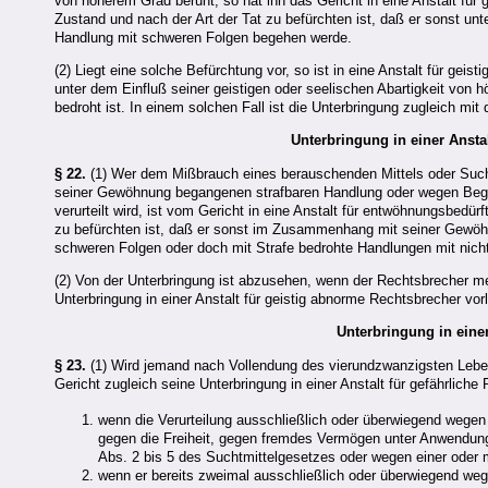
von höherem Grad beruht, so hat ihn das Gericht in eine Anstalt fü
Zustand und nach der Art der Tat zu befürchten ist, daß er sonst unt
Handlung mit schweren Folgen begehen werde.
(2) Liegt eine solche Befürchtung vor, so ist in eine Anstalt für ge
unter dem Einfluß seiner geistigen oder seelischen Abartigkeit von h
bedroht ist. In einem solchen Fall ist die Unterbringung zugleich mi
Unterbringung in einer Anst
§ 22.
(1) Wer dem Mißbrauch eines berauschenden Mittels oder Such
seiner Gewöhnung begangenen strafbaren Handlung oder wegen Begeh
verurteilt wird, ist vom Gericht in eine Anstalt für entwöhnungsbedü
zu befürchten ist, daß er sonst im Zusammenhang mit seiner Gewöhn
schweren Folgen oder doch mit Strafe bedrohte Handlungen mit nich
(2) Von der Unterbringung ist abzusehen, wenn der Rechtsbrecher meh
Unterbringung in einer Anstalt für geistig abnorme Rechtsbrecher vo
Unterbringung in einer
§ 23.
(1) Wird jemand nach Vollendung des vierundzwanzigsten Lebensj
Gericht zugleich seine Unterbringung in einer Anstalt für gefährliche
wenn die Verurteilung ausschließlich oder überwiegend wegen 
gegen die Freiheit, gegen fremdes Vermögen unter Anwendung 
Abs. 2 bis 5 des Suchtmittelgesetzes oder wegen einer oder m
wenn er bereits zweimal ausschließlich oder überwiegend wege