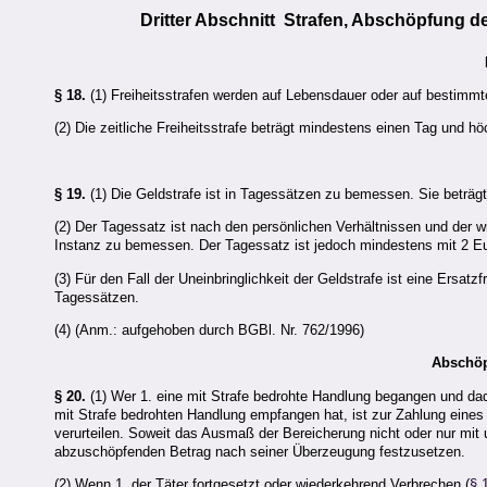
Dritter Abschnitt Strafen, Abschöpfung 
§ 18.
(1) Freiheitsstrafen werden auf Lebensdauer oder auf bestimmt
(2) Die zeitliche Freiheitsstrafe beträgt mindestens einen Tag und h
§ 19.
(1) Die Geldstrafe ist in Tagessätzen zu bemessen. Sie beträ
(2) Der Tagessatz ist nach den persönlichen Verhältnissen und der wi
Instanz zu bemessen. Der Tagessatz ist jedoch mindestens mit 2 E
(3) Für den Fall der Uneinbringlichkeit der Geldstrafe ist eine Ersatz
Tagessätzen.
(4) (Anm.: aufgehoben durch BGBl. Nr. 762/1996)
Abschöp
§ 20.
(1) Wer 1. eine mit Strafe bedrohte Handlung begangen und dad
mit Strafe bedrohten Handlung empfangen hat, ist zur Zahlung eine
verurteilen. Soweit das Ausmaß der Bereicherung nicht oder nur mit
abzuschöpfenden Betrag nach seiner Überzeugung festzusetzen.
(2) Wenn 1. der Täter fortgesetzt oder wiederkehrend Verbrechen (
§ 