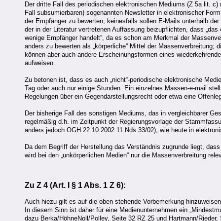
Der dritte Fall des periodischen elektronischen Mediums (Z 5a lit. c
Fall subsumierbaren) sogenannten Newsletter in elektronischer Form (
der Empfänger zu bewerten; keinesfalls sollen E-Mails unterhalb der
der in der Literatur vertretenen Auffassung beizupflichten, dass „das
wenige Empfänger handelt“, da es schon am Merkmal der Massenverbre
anders zu bewerten als „körperliche“ Mittel der Massenverbreitung; d
können aber auch andere Erscheinungsformen eines wiederkehrenden
aufweisen.
Zu betonen ist, dass es auch „nicht“-periodische elektronische Medie
Tag oder auch nur einige Stunden. Ein einzelnes Massen-e-mail stell
Regelungen über ein Gegendarstellungsrecht oder etwa eine Offenl
Der bisherige Fall des sonstigen Mediums, das in vergleichbarer Ges
regelmäßig d.h. im Zeitpunkt der Regierungsvorlage der Stammfass
anders jedoch OGH 22.10.2002 11 Nds 33/02), wie heute in elektronis
Da dem Begriff der Herstellung das Verständnis zugrunde liegt, dass
wird bei den „unkörperlichen Medien“ nur die Massenverbreitung relev
Zu Z 4 (Art. I § 1 Abs. 1
Z 6
):
Auch hiezu gilt es auf die oben stehende Vorbemerkung hinzuweisen,
In diesem Sinn ist daher für eine Medienunternehmen ein „Mindestm
dazu Berka/HöhneNoll/Polley, Seite 32 RZ 25 und Hartmann/Rieder, 