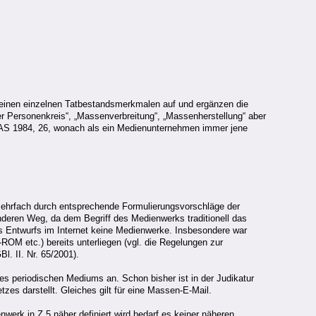
seinen einzelnen Tatbestandsmerkmalen auf und ergänzen die
rer Personenkreis“, „Massenverbreitung“, „Massenherstellung“ aber
ZAS 1984, 26, wonach als ein Medienunternehmen immer jene
ehrfach durch entsprechende Formulierungsvorschläge der
nderen Weg, da dem Begriff des Medienwerks traditionell das
es Entwurfs im Internet keine Medienwerke. Insbesondere war
ROM etc.) bereits unterliegen (vgl. die Regelungen zur
. II. Nr. 65/2001).
des periodischen Mediums an. Schon bisher ist in der Judikatur
es darstellt. Gleiches gilt für eine Massen-E-Mail.
werk in Z 5 näher definiert wird bedarf es keiner näheren