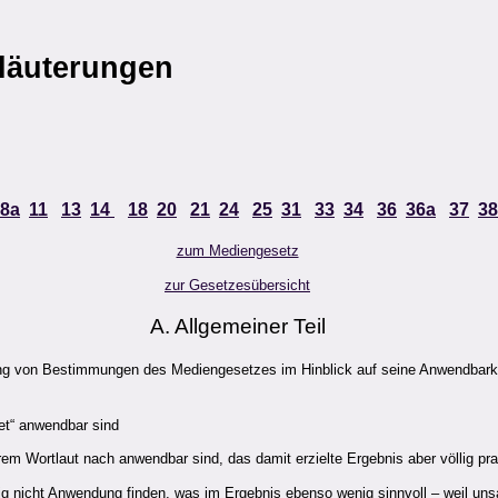
rläuterungen
8a
11
13
14
18
20
21
24
25
31
33
34
36
36a
37
38
zum Mediengesetz
zur Gesetzesübersicht
A. Allgemeiner Teil
 von Bestimmungen des Mediengesetzes im Hinblick auf seine Anwendbarkeit a
et“ anwendbar sind
 Wortlaut nach anwendbar sind, das damit erzielte Ergebnis aber völlig pra
nicht Anwendung finden, was im Ergebnis ebenso wenig sinnvoll – weil unsac