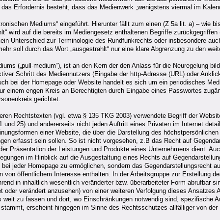
 das Erfordernis besteht, dass das Medienwerk „wenigstens viermal im Kalend
ktronischen Mediums“ eingeführt. Hierunter fällt zum einen (Z 5a lit. a) – wie
t“ wird auf die bereits im Mediengesetz enthaltenen Begriffe zurückgegriffen 
r kein Unterschied zur Terminologie des Rundfunkrechts oder insbesondere auch
mehr soll durch das Wort „ausgestrahlt“ nur eine klare Abgrenzung zu den we
Mediums („pull-medium“), ist an den Kern der den Anlass für die Neuregelung
aktiver Schritt des Mediennutzers (Eingabe der http-Adresse (URL) oder Ankl
bei der Homepage oder Website handelt es sich um ein periodisches Medium, 
nur einem engen Kreis an Berechtigten durch Eingabe eines Passwortes zugängl
rsonenkreis gerichtet.
eren Rechtstexten (vgl. etwa § 135 TKG 2003) verwendete Begriff der Website
nd 25) und andererseits nicht jeden Auftritt eines Privaten im Internet detai
einungsformen einer Website, die über die Darstellung des höchstpersönlichen 
en erfasst sein sollen. So ist nicht vorgesehen, z.B das Recht auf Gegendarst
r Präsentation der Leistungen und Produkte eines Unternehmens dient. Auch
gungen im Hinblick auf die Ausgestaltung eines Rechts auf Gegendarstellung
t bei jeder Homepage zu ermöglichen, sondern das Gegendarstellungsrecht auf 
nen von öffentlichem Interesse enthalten. In der Arbeitsgruppe zur Erstellun
end in inhaltlich wesentlich veränderter bzw. überarbeiteter Form abrufbar s
tet oder verändert anzusehen) von einer weiteren Verfolgung dieses Ansatze
s weit zu fassen und dort, wo Einschränkungen notwendig sind, spezifische 
ammt, erscheint hingegen im Sinne des Rechtsschutzes allfälliger von der Mi