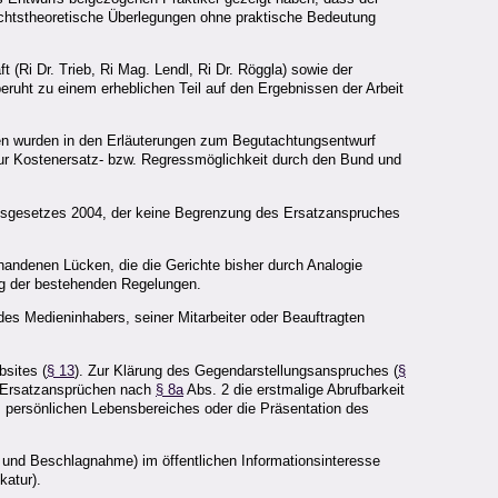
 rechtstheoretische Überlegungen ohne praktische Bedeutung
(Ri Dr. Trieb, Ri Mag. Lendl, Ri Dr. Röggla) sowie der
ruht zu einem erheblichen Teil auf den Ergebnissen der Arbeit
len wurden in den Erläuterungen zum Begutachtungsentwurf
ur Kostenersatz- bzw. Regressmöglichkeit durch den Bund und
ungsgesetzes 2004, der keine Begrenzung des Ersatzanspruches
handenen Lücken, die die Gerichte bisher durch Analogie
ung der bestehenden Regelungen.
des Medieninhabers, seiner Mitarbeiter oder Beauftragten
bsites (
§ 13
). Zur Klärung des Gegendarstellungsanspruches (
§
on Ersatzansprüchen nach
§ 8a
Abs. 2 die erstmalige Abrufbarkeit
es persönlichen Lebensbereiches oder die Präsentation des
ng und Beschlagnahme) im öffentlichen Informationsinteresse
katur).