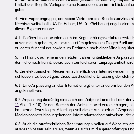
Entfall des Begriffs Verlegers keine Konsequenzen im Hinblick auf d
gaben.
4. Eine Expertengruppe, der neben Vertretern des Bundeskanzleramtes
Rechtsanwaltschaft (RA Dr. Höhne, RA Dr. Zöchbauer) angehörten, be
dieser Expertengruppe.
4.1. Darüber hinaus wurden auch im Begutachtungsverfahren erstatt
ausdrücklich gebeten, zu bewusst offen gelassenen Fragen Stellun
zu deren Ausschluss sowie zum Bedürfnis nach einer Mitteilung übe
5. Im Hinblick auf eine in den letzten Jahren unterbliebene Anpas
der Höhe nach kennt, sowie auch zur leichteren Einprägsamkeit wi
6. Die elektronischen Medien einschließlich des Internet werden im
schlossen, zu beseitigen. Diese ausdrückliche Erfassung der elektr
6.1. Eine Anpassung an das Internet erfolgt unter anderem bei den 
angeknüpft wird.
6.2. Anpassungsbedürftig sind auch der Zeitpunkt und die Form der V
11
Abs. 1 Z 10) für den Bereich der Websites wird vorgeschlagen, a
im Internet festzulegen. Allerdings soll dieser Anspruch auf Gegend
Medieninhabers hinausgehenden Informationsgehalt aufweisen, der gee
6.3. Auch die strafrechtlichen Bestimmungen sollen auf Websites a
ausgeschlossen sein sollen, wenn es sich um die gerechtfertigte und