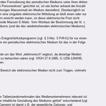
tenden Formulierung des periodischen Mediums unter ihren dritten
Personenkreis“ gerichtet ist, ist wie bisher anhand der Anzahl
einziges Massenmail ein Medium darstellen). Diesbezüglich ist
m eine singuläre elektronische Mitteilung an bloß einen oder nur
 erreicht werden kann, ist diese elektronische Post nicht
ehrende Massen E-Mails. Vom Wortlaut der Bestimmung der lit. c.
ediums (und die des wiederkehrenden elektronischen Mediums)
n Ereignishörfunkprogramm (vgl. § 3 Abs. 5 PrR-G) für nur einen
er ein periodisches elektronisches Medium für das in der Folge
rde um das Wort „elektronisch“ ergänzt, da derartige Medien
zu betrachten wären (vgl. VfGH 27.9.1995, G 1256-1264/95,
ben.
m Bereich der elektronischen Medien nicht zum Tragen, vielmehr
 den Tatbestandsmerkmalen des Medienunternehmens relevant ist.
 inhaltliche Gestaltung des Mediums gehört“ entscheidend (vgl.
emeint ist damit z.B. der gewerbliche Zeitungs- und