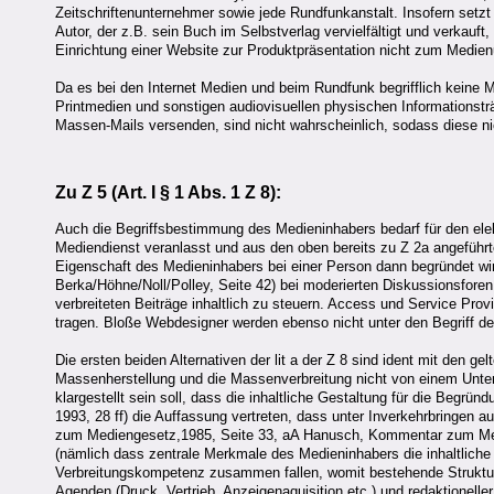
Zeitschriftenunternehmer sowie jede Rundfunkanstalt. Insofern setzt 
Autor, der z.B. sein Buch im Selbstverlag vervielfältigt und verkau
Einrichtung einer Website zur Produktpräsentation nicht zum Medie
Da es bei den Internet Medien und beim Rundfunk begrifflich keine 
Printmedien und sonstigen audiovisuellen physischen Informationst
Massen-Mails versenden, sind nicht wahrscheinlich, sodass diese n
Zu Z 5 (Art. I § 1 Abs. 1
Z 8
):
Auch die Begriffsbestimmung des Medieninhabers bedarf für den el
Mediendienst veranlasst und aus den oben bereits zu Z 2a angeführt
Eigenschaft des Medieninhabers bei einer Person dann begründet wird
Berka/Höhne/Noll/Polley, Seite 42) bei moderierten Diskussionsforen
verbreiteten Beiträge inhaltlich zu steuern. Access und Service Provi
tragen. Bloße Webdesigner werden ebenso nicht unter den Begriff de
Die ersten beiden Alternativen der lit a der Z 8 sind ident mit den 
Massenherstellung und die Massenverbreitung nicht von einem Unter
klargestellt sein soll, dass die inhaltliche Gestaltung für die Begr
1993, 28 ff) die Auffassung vertreten, dass unter Inverkehrbringen 
zum Mediengesetz,1985, Seite 33, aA Hanusch, Kommentar zum Medie
(nämlich dass zentrale Merkmale des Medieninhabers die inhaltliche G
Verbreitungskompetenz zusammen fallen, womit bestehende Strukturen
Agenden (Druck, Vertrieb, Anzeigenaquisition etc.) und redaktionelle