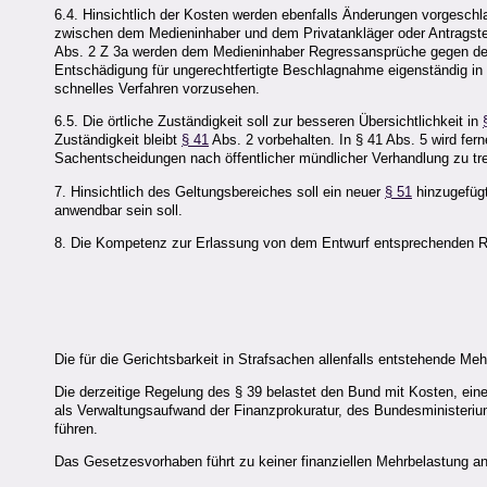
6.4. Hinsichtlich der Kosten werden ebenfalls Änderungen vorgeschla
zwischen dem Medieninhaber und dem Privatankläger oder Antragstell
Abs. 2 Z 3a werden dem Medieninhaber Regressansprüche gegen den 
Entschädigung für ungerechtfertigte Beschlagnahme eigenständig i
schnelles Verfahren vorzusehen.
6.5. Die örtliche Zuständigkeit soll zur besseren Übersichtlichkeit in
Zuständigkeit bleibt
§ 41
Abs. 2 vorbehalten. In § 41 Abs. 5 wird fer
Sachentscheidungen nach öffentlicher mündlicher Verhandlung zu tre
7. Hinsichtlich des Geltungsbereiches soll ein neuer
§ 51
hinzugefügt
anwendbar sein soll.
8. Die Kompetenz zur Erlassung von dem Entwurf entsprechenden Re
Die für die Gerichtsbarkeit in Strafsachen allenfalls entstehende Meh
Die derzeitige Regelung des § 39 belastet den Bund mit Kosten, ein
als Verwaltungsaufwand der Finanzprokuratur, des Bundesministerium
führen.
Das Gesetzesvorhaben führt zu keiner finanziellen Mehrbelastung a