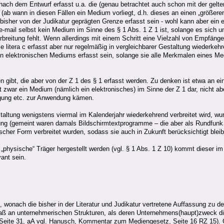
) nach dem Entwurf erfasst u.a. die (genau betrachtet auch schon mit der gel
ab wann in diesen Fällen ein Medium vorliegt, d.h. dieses an einen „größeren 
 bisher von der Judikatur geprägten Grenze erfasst sein - wohl kann aber ein 
 e-mail selbst kein Medium im Sinne des § 1 Abs. 1 Z 1 ist, solange es sich u
itung fehlt. Wenn allerdings mit einem Schritt eine Vielzahl von Empfängern
ie litera c erfasst aber nur regelmäßig in vergleichbarer Gestaltung wiederk
 elektronischen Mediums erfasst sein, solange sie alle Merkmalen eines M
n gibt, die aber von der Z 1 des § 1 erfasst werden. Zu denken ist etwa an ei
t zwar ein Medium (nämlich ein elektronisches) im Sinne der Z 1 dar, nicht ab
egung etc. zur Anwendung kämen.
taltung wenigstens viermal im Kalenderjahr wiederkehrend verbreitet wird, wu
ung (gemeint waren damals Bildschirmtextprogramme – die aber als Rundfunk 
cher Form verbreitet wurden, sodass sie auch in Zukunft berücksichtigt blei
 „physische“ Träger hergestellt werden (vgl. § 1 Abs. 1 Z 10) kommt dieser i
ant sein.
 wonach die bisher in der Literatur und Judikatur vertretene Auffassung zu
aß an unternehmerischen Strukturen, als deren Unternehmens(haupt)zweck die
Seite 31, aA vgl. Hanusch, Kommentar zum Mediengesetz, Seite 16 RZ 15). G