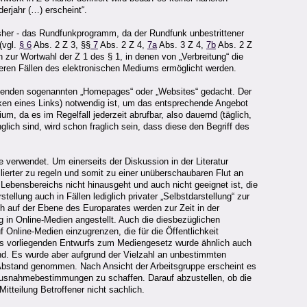
erjahr (…) erscheint“.
 bisher - das Rundfunkprogramm, da der Rundfunk unbestrittener
(vgl.
§ 6
Abs. 2 Z 3, §§
7
Abs. 2 Z 4,
7a
Abs. 3 Z 4,
7b
Abs. 2 Z
 zur Wortwahl der Z 1 des § 1, in denen von „Verbreitung“ die
iteren Fällen des elektronischen Mediums ermöglicht werden.
 bildenden sogenannten „Homepages“ oder „Websites“ gedacht. Der
icken eines Links) notwendig ist, um das entsprechende Angebot
da es im Regelfall jederzeit abrufbar, also dauernd (täglich,
ich sind, wird schon fraglich sein, dass diese den Begriff des
 verwendet. Um einerseits der Diskussion in der Literatur
llierter zu regeln und somit zu einer unüberschaubaren Flut an
Lebensbereichs nicht hinausgeht und auch nicht geeignet ist, die
ellung auch in Fällen lediglich privater „Selbstdarstellung“ zur
 auf der Ebene des Europarates werden zur Zeit in der
 in Online-Medien angestellt. Auch die diesbezüglichen
Online-Medien einzugrenzen, die für die Öffentlichkeit
g des vorliegenden Entwurfs zum Mediengesetz wurde ähnlich auch
ind. Es wurde aber aufgrund der Vielzahl an unbestimmten
s Abstand genommen. Nach Ansicht der Arbeitsgruppe erscheint es
Ausnahmebestimmungen zu schaffen. Darauf abzustellen, ob die
tteilung Betroffener nicht sachlich.