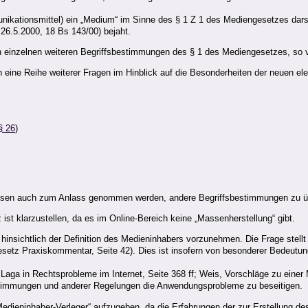
unikationsmittel) ein „Medium“ im Sinne des § 1 Z 1 des Mediengesetzes darste
6.5.2000, 18 Bs 143/00) bejaht.
 einzelnen weiteren Begriffsbestimmungen des § 1 des Mediengesetzes, so v
eine Reihe weiterer Fragen im Hinblick auf die Besonderheiten der neuen el
§ 26
)
müssen auch zum Anlass genommen werden, andere Begriffsbestimmungen zu 
st klarzustellen, da es im Online-Bereich keine „Massenherstellung“ gibt.
g hinsichtlich der Definition des Medieninhabers vorzunehmen. Die Frage stellt
gesetz Praxiskommentar, Seite 42). Dies ist insofern von besonderer Bedeutu
. Laga in Rechtsprobleme im Internet, Seite 368 ff; Weis, Vorschläge zu eine
stimmungen und anderer Regelungen die Anwendungsprobleme zu beseitigen.
dieninhaber-Verleger“ aufzugeben, da die Erfahrungen der zur Erstellung de