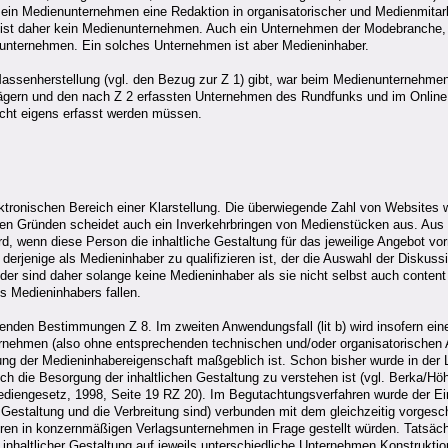
ein Medienunternehmen eine Redaktion in organisatorischer und Medienmitarbei
ft, ist daher kein Medienunternehmen. Auch ein Unternehmen der Modebranche, 
nunternehmen. Ein solches Unternehmen ist aber Medieninhaber.
Massenherstellung (vgl. den Bezug zur Z 1) gibt, war beim Medienunternehmen
rägern und den nach Z 2 erfassten Unternehmen des Rundfunks und im Online 
icht eigens erfasst werden müssen.
ektronischen Bereich einer Klarstellung. Die überwiegende Zahl von Website
en Gründen scheidet auch ein Inverkehrbringen von Medienstücken aus. Aus d
, wenn diese Person die inhaltliche Gestaltung für das jeweilige Angebot vor
 derjenige als Medieninhaber zu qualifizieren ist, der die Auswahl der Disku
der sind daher solange keine Medieninhaber als sie nicht selbst auch content P
s Medieninhabers fallen.
geltenden Bestimmungen Z 8. Im zweiten Anwendungsfall (lit b) wird insofern 
nehmen (also ohne entsprechenden technischen und/oder organisatorischen A
ündung der Medieninhabereigenschaft maßgeblich ist. Schon bisher wurde in der
auch die Besorgung der inhaltlichen Gestaltung zu verstehen ist (vgl. Berka/
ngesetz, 1998, Seite 19 RZ 20). Im Begutachtungsverfahren wurde der Einw
estaltung und die Verbreitung sind) verbunden mit dem gleichzeitig vorgeschl
 in konzernmäßigen Verlagsunternehmen in Frage gestellt würden. Tatsächlic
r inhaltlicher Gestaltung auf jeweils unterschiedliche Unternehmen Konstrukt