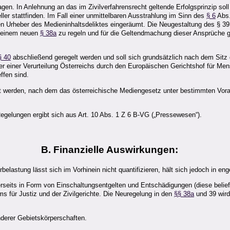
gen. In Anlehnung an das im Zivilverfahrensrecht geltende Erfolgsprinzip soll
er stattfinden. Im Fall einer unmittelbaren Ausstrahlung im Sinn des
§ 6
Abs.
Urheber des Medieninhaltsdeliktes eingeräumt. Die Neugestaltung des § 39
n einem neuen
§ 38a
zu regeln und für die Geltendmachung dieser Ansprüche g
§ 40
abschließend geregelt werden und soll sich grundsätzlich nach dem Sitz 
ner einer Verurteilung Österreichs durch den Europäischen Gerichtshof für M
ffen sind.
 werden, nach dem das österreichische Mediengesetz unter bestimmten Vora
gelungen ergibt sich aus Art. 10 Abs. 1 Z 6 B‑VG („Pressewesen“).
B. Finanzielle Auswirkungen:
rbelastung lässt sich im Vorhinein nicht quantifizieren, hält sich jedoch in e
erseits in Form von Einschaltungsentgelten und Entschädigungen (diese belie
s für Justiz und der Zivilgerichte. Die Neuregelung in den
§§ 38a
und 39 wird
nderer Gebietskörperschaften.