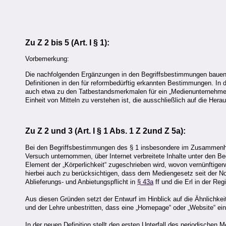
Zu Z 2 bis 5 (Art. I
§ 1
):
Vorbemerkung:
Die nachfolgenden Ergänzungen in den Begriffsbestimmungen bauen 
Definitionen in den für reformbedürftig erkannten Bestimmungen. In d
auch etwa zu den Tatbestandsmerkmalen für ein „Medienunternehmen
Einheit von Mitteln zu verstehen ist, die ausschließlich auf die Her
Zu Z 2 und 3 (Art. I § 1 Abs. 1
Z 2
und
Z 5a
):
Bei den Begriffsbestimmungen des § 1 insbesondere im Zusammenha
Versuch unternommen, über Internet verbreitete Inhalte unter den B
Element der „Körperlichkeit“ zugeschrieben wird, wovon vernünftige
hierbei auch zu berücksichtigen, dass dem Mediengesetz seit der No
Ablieferungs- und Anbietungspflicht in
§ 43a
ff und die Erl in der Re
Aus diesen Gründen setzt der Entwurf im Hinblick auf die Ähnlichkei
und der Lehre unbestritten, dass eine „Homepage“ oder „Website“ ei
In der neuen Definition stellt den ersten Unterfall des periodischen