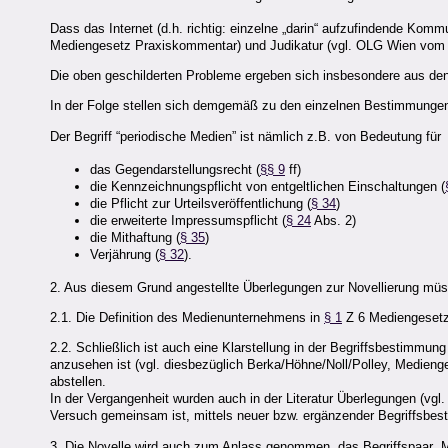
Dass das Internet (d.h. richtig: einzelne „darin“ aufzufindende Komm
Mediengesetz Praxiskommentar) und Judikatur (vgl. OLG Wien vom 2
Die oben geschilderten Probleme ergeben sich insbesondere aus den
In der Folge stellen sich demgemäß zu den einzelnen Bestimmungen 
Der Begriff “periodische Medien” ist nämlich z.B. von Bedeutung für
das Gegendarstellungsrecht (
§§ 9
ff)
die Kennzeichnungspflicht von entgeltlichen Einschaltungen (
die Pflicht zur Urteilsveröffentlichung (
§ 34
)
die erweiterte Impressumspflicht (
§ 24
Abs. 2)
die Mithaftung (
§ 35
)
Verjährung (
§ 32
).
2. Aus diesem Grund angestellte Überlegungen zur Novellierung 
2.1. Die Definition des Medienunternehmens in
§ 1
Z 6 Mediengesetz i
2.2. Schließlich ist auch eine Klarstellung in der Begriffsbestimmun
anzusehen ist (vgl. diesbezüglich Berka/Höhne/Noll/Polley, Medien
abstellen.
In der Vergangenheit wurden auch in der Literatur Überlegungen (vgl
Versuch gemeinsam ist, mittels neuer bzw. ergänzender Begriffsbe
3. Die Novelle wird auch zum Anlass genommen, das Begriffspaar „Me