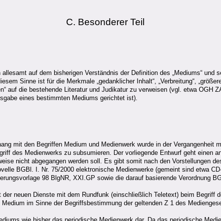
C. Besonderer Teil
allesamt auf dem bisherigen Verständnis der Definition des „Mediums“ und 
iesem Sinne ist für die Merkmale „gedanklicher Inhalt“, „Verbreitung“, „größe
“ auf die bestehende Literatur und Judikatur zu verweisen (vgl. etwa OGH 
ausgabe eines bestimmten Mediums gerichtet ist).
ng mit den Begriffen Medium und Medienwerk wurde in der Vergangenheit m
egriff des Medienwerks zu subsumieren. Der vorliegende Entwurf geht einen a
rweise nicht abgegangen werden soll. Es gibt somit nach den Vorstellungen d
velle BGBl. I. Nr. 75/2000 elektronische Medienwerke (gemeint sind etwa CD-
gierungsvorlage 98 BlgNR, XXI.GP sowie die darauf basierende Verordnung BGBl
t der neuen Dienste mit dem Rundfunk (einschließlich Teletext) beim Begriff 
n Medium im Sinne der Begriffsbestimmung der geltenden Z 1 des Mediengesetz
 Mediums wie bisher das periodische Medienwerk dar. Da das periodische Medien