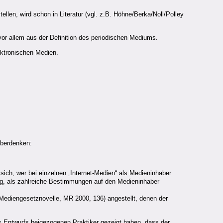
llen, wird schon in Literatur (vgl. z.B. Höhne/Berka/Noll/Polley
or allem aus der Definition des periodischen Mediums.
ektronischen Medien.
überdenken:
 sich, wer bei einzelnen „Internet-Medien“ als Medieninhaber
ng, als zahlreiche Bestimmungen auf den Medieninhaber
r Mediengesetznovelle, MR 2000, 136) angestellt, denen der
s Entwurfs beigezogenen Praktiker gezeigt haben, dass der