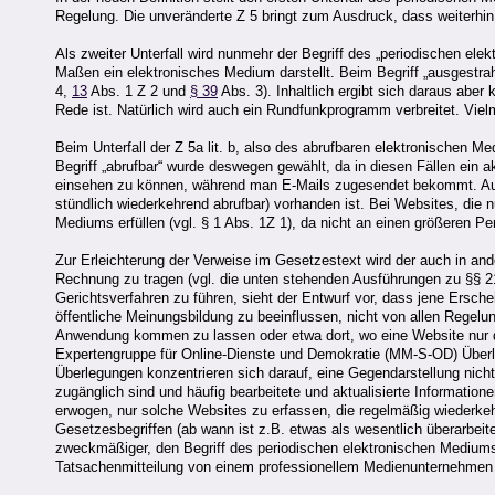
Regelung. Die unveränderte Z 5 bringt zum Ausdruck, dass weiterhin
Als zweiter Unterfall wird nunmehr der Begriff des „periodischen ele
Maßen ein elektronisches Medium darstellt. Beim Begriff „ausgestrahl
4,
13
Abs. 1 Z 2 und
§ 39
Abs. 3). Inhaltlich ergibt sich daraus abe
Rede ist. Natürlich wird auch ein Rundfunkprogramm verbreitet. Viel
Beim Unterfall der Z 5a lit. b, also des abrufbaren elektronischen 
Begriff „abrufbar“ wurde deswegen gewählt, da in diesen Fällen ein 
einsehen zu können, während man E-Mails zugesendet bekommt. Auch 
stündlich wiederkehrend abrufbar) vorhanden ist. Bei Websites, die 
Mediums erfüllen (vgl. § 1 Abs. 1Z 1), da nicht an einen größeren Pe
Zur Erleichterung der Verweise im Gesetzestext wird der auch in and
Rechnung zu tragen (vgl. die unten stehenden Ausführungen zu §§ 21 u
Gerichtsverfahren zu führen, sieht der Entwurf vor, dass jene Ersch
öffentliche Meinungsbildung zu beeinflussen, nicht von allen Regelung
Anwendung kommen zu lassen oder etwa dort, wo eine Website nur de
Expertengruppe für Online-Dienste und Demokratie (MM-S-OD) Überle
Überlegungen konzentrieren sich darauf, eine Gegendarstellung nich
zugänglich sind und häufig bearbeitete und aktualisierte Informatio
erwogen, nur solche Websites zu erfassen, die regelmäßig wiederkehr
Gesetzesbegriffen (ab wann ist z.B. etwas als wesentlich überarbei
zweckmäßiger, den Begriff des periodischen elektronischen Medium
Tatsachenmitteilung von einem professionellem Medienunternehmen st