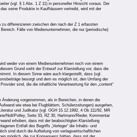
ter (vgl. § 1 Abs. 1 Z 11) in personeller Hinsicht voraus. Der
das seine Produkte in Kaufhäusern vertreibt, wird mit der
 zu differenzieren zwischen den nach der Z 1 erfassten
Bereich. Fälle von Medienunternehmen, die nur (periodische)
s wird weder von einem Medienunternehmen noch von einem
iesem Grund sieht der Entwurf zur Klarstellung vor, dass die
nimmt. In diesem Sinne wäre auch klargestellt, dass (vgl.
ssionsbeiträge besorgt und dem es möglich ist, den Umfang der
rovider sind, die die inhaltliche Verantwortung für den „content“
eine Änderung vorgenommen, als in Bereichen, in denen die
ufwand wie etwa bei Flugblättern, Schülerzeitungen) ausgehen,
 Literatur und Judikatur (vgl. OGH 15.12.1992, 4 Ob 111/92, MR
Höhne/Noll/Polley, Seite 33, RZ 30, Hartmann/Rieder, Kommentar
and erhoben, dass mit der beabsichtigten Klarstellung
agenen Entfall des Begriffs „Verleger“ die Inhalts- und
h sind durch die Aufteilung von verlagswirtschaftlichen
ionen möglich, die zur Konsequenz hätten, dass mit der