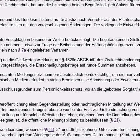
en Rechtsschutz hat und die bisherigen beiden Begriffe lediglich Anlass für
 und des Bundesministeriums für Justiz auch Vertreter aus der Richterschaft 
fasste sich mit den vorgeschlagenen Änderungen. Der vorliegende Entwurf be
ete Vorschläge in besonderer Weise berücksichtigt. Die begutachtenden Stel
g zu nehmen – etwa zur Frage der Beibehaltung der Haftungshöchstgrenzen, z
r ein nach
§ 7a
eingeleitetes Verfahren.
sung an die Geldwertentwicklung, auf § 1328a ABGB idF des Zivilrechtsänder
rd vorgeschlagen, die Entschädigungsbeträge auf runde Summen anzuheben.
 gesamten Mediengesetz nunmehr ausdrücklich berücksichtigt, um die hier vor
onischen Medien erfordert in vielen Bereichen eine Anpassung oder Erweiter
Ausschlussgründen zum Persönlichkeitsschutz, wo an die „gebotene Sorgfalt“ 
eröffentlichung einer Gegendarstellung oder nachträglichen Mitteilung auf We
ls fristauslösendes Ereignis ebenso wie bei der Frist zur Geltendmachung v
arstellung nur für solche Websites bestehen, die einen über die Darstellung d
ignet ist, die öffentliche Meinungsbildung zu beeinflussen (
§ 21
).
nwendbar sein, wobei die
§§ 33
, 34 und 36 (Einziehung, Urteilsveröffentlichu
 wahrheitsgetreue Wiedergabe der Äußerung eines Dritten handelt (Zitatenjudi