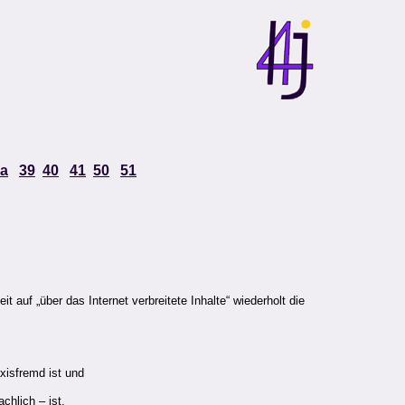
a
39
40
41
50
51
uf „über das Internet verbreitete Inhalte“ wiederholt die
xisfremd ist und
hlich – ist.