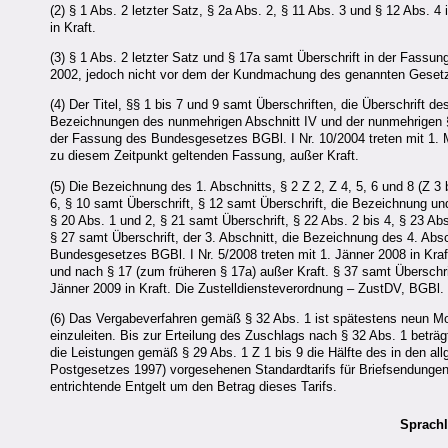
(2) § 1 Abs. 2 letzter Satz, § 2a Abs. 2, § 11 Abs. 3 und § 12 Abs.
in Kraft.
(3) § 1 Abs. 2 letzter Satz und § 17a samt Überschrift in der Fassu
2002, jedoch nicht vor dem der Kundmachung des genannten Gesetze
(4) Der Titel, §§ 1 bis 7 und 9 samt Überschriften, die Überschrift de
Bezeichnungen des nunmehrigen Abschnitt IV und der nunmehrigen §§ 
der Fassung des Bundesgesetzes BGBl. I Nr. 10/2004 treten mit 1. Mä
zu diesem Zeitpunkt geltenden Fassung, außer Kraft.
(5) Die Bezeichnung des 1. Abschnitts, § 2 Z 2, Z 4, 5, 6 und 8 (Z 3 
6, § 10 samt Überschrift, § 12 samt Überschrift, die Bezeichnung und 
§ 20 Abs. 1 und 2, § 21 samt Überschrift, § 22 Abs. 2 bis 4, § 23 Abs
§ 27 samt Überschrift, der 3. Abschnitt, die Bezeichnung des 4. Abs
Bundesgesetzes BGBl. I Nr. 5/2008 treten mit 1. Jänner 2008 in Kraft;
und nach § 17 (zum früheren § 17a) außer Kraft. § 37 samt Überschri
Jänner 2009 in Kraft. Die Zustelldiensteverordnung – ZustDV, BGBl. 
(6) Das Vergabeverfahren gemäß § 32 Abs. 1 ist spätestens neun Mo
einzuleiten. Bis zur Erteilung des Zuschlags nach § 32 Abs. 1 beträg
die Leistungen gemäß § 29 Abs. 1 Z 1 bis 9 die Hälfte des in den al
Postgesetzes 1997) vorgesehenen Standardtarifs für Briefsendungen;
entrichtende Entgelt um den Betrag dieses Tarifs.
Sprachl