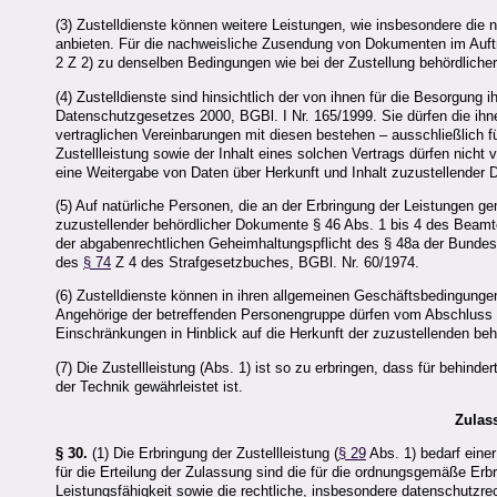
(3) Zustelldienste können weitere Leistungen, wie insbesondere die
anbieten. Für die nachweisliche Zusendung von Dokumenten im Auftrag
2 Z 2) zu denselben Bedingungen wie bei der Zustellung behördliche
(4) Zustelldienste sind hinsichtlich der von ihnen für die Besorgun
Datenschutzgesetzes 2000, BGBl. I Nr. 165/1999. Sie dürfen die ihn
vertraglichen Vereinbarungen mit diesen bestehen – ausschließlich 
Zustellleistung sowie der Inhalt eines solchen Vertrags dürfen nic
eine Weitergabe von Daten über Herkunft und Inhalt zuzustellender D
(5) Auf natürliche Personen, die an der Erbringung der Leistungen ge
zuzustellender behördlicher Dokumente § 46 Abs. 1 bis 4 des Beam
der abgabenrechtlichen Geheimhaltungspflicht des § 48a der Bunde
des
§ 74
Z 4 des Strafgesetzbuches, BGBl. Nr. 60/1974.
(6) Zustelldienste können in ihren allgemeinen Geschäftsbedingung
Angehörige der betreffenden Personengruppe dürfen vom Abschluss e
Einschränkungen in Hinblick auf die Herkunft der zuzustellenden b
(7) Die Zustellleistung (Abs. 1) ist so zu erbringen, dass für behin
der Technik gewährleistet ist.
Zulas
§ 30.
(1) Die Erbringung der Zustellleistung (
§ 29
Abs. 1) bedarf eine
für die Erteilung der Zulassung sind die für die ordnungsgemäße Erbr
Leistungsfähigkeit sowie die rechtliche, insbesondere datenschutzrec