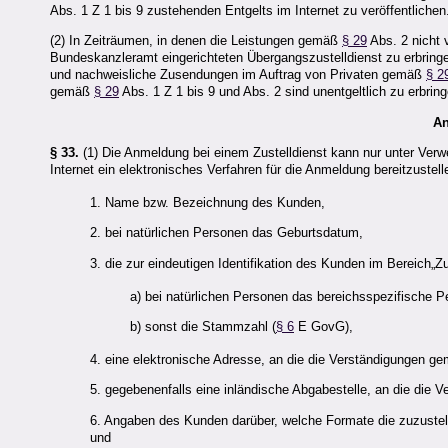
Abs. 1 Z 1 bis 9 zustehenden Entgelts im Internet zu veröffentlichen
(2) In Zeiträumen, in denen die Leistungen gemäß
§ 29
Abs. 2 nicht 
Bundeskanzleramt eingerichteten Übergangszustelldienst zu erbrin
und nachweisliche Zusendungen im Auftrag von Privaten gemäß
§ 2
gemäß
§ 29
Abs. 1 Z 1 bis 9 und Abs. 2 sind unentgeltlich zu erbring
A
§ 33.
(1) Die Anmeldung bei einem Zustelldienst kann nur unter Verw
Internet ein elektronisches Verfahren für die Anmeldung bereitzuste
1. Name bzw. Bezeichnung des Kunden,
2. bei natürlichen Personen das Geburtsdatum,
3. die zur eindeutigen Identifikation des Kunden im Bereich„Z
a) bei natürlichen Personen das bereichsspezifische 
b) sonst die Stammzahl (
§ 6
E GovG),
4. eine elektronische Adresse, an die die Verständigungen 
5. gegebenenfalls eine inländische Abgabestelle, an die die 
6. Angaben des Kunden darüber, welche Formate die zuzustel
und