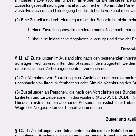
mindestens zwei Wochen für bestimmte oder für alle bei dieser Be
Zustellungsbevollmächtigten namhaft zu machen. Kommt die Partei bzw
Zustellversuch durch Hinterlegung bei der Behörde vorzunehmen; auf
(2) Eine Zustellung durch Hinterlegung bei der Behörde ist nicht mehr
1. einen Zustellungsbevollmächtigten namhaft gemacht hat o
2. über eine inländische Abgabestelle verfügt und diese der 
Besonde
§ 11.
(1) Zustellungen im Ausland sind nach den bestehenden interna
sonstigen Rechtsvorschriften des Staates, in dem zugestellt werden so
österreichischen Vertretungsbehörden, vorzunehmen.
(2) Zur Vornahme von Zustellungen an Ausländer oder internationale 
unabhängig von ihrem Aufenthaltsort oder Sitz die Vermittlung des
(3) Zustellungen an Personen, die nach den Vorschriften des Bunde
Einheiten und Einzelpersonen in das Ausland (KSE-BVG), BGBl. I Nr
Bundesministers, sofern aber diese Personen anlässlich ihrer Ents
Wege des Vorgesetzten der Einheit vorzunehmen.
Zustellung aus
§ 12.
(1) Zustellungen von Dokumenten ausländischer Behörden im In
nach diesem Bundesgesetz vorzunehmen. Einem Ersuchen um Einha