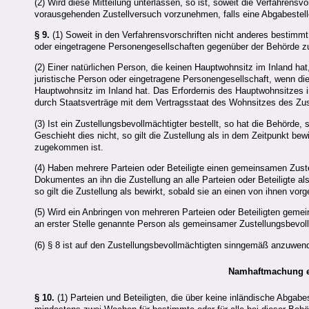
(2) Wird diese Mitteilung unterlassen, so ist, soweit die Verfahrensv
vorausgehenden Zustellversuch vorzunehmen, falls eine Abgabestelle
§ 9.
(1) Soweit in den Verfahrensvorschriften nicht anderes bestimmt 
oder eingetragene Personengesellschaften gegenüber der Behörde 
(2) Einer natürlichen Person, die keinen Hauptwohnsitz im Inland hat,
juristische Person oder eingetragene Personengesellschaft, wenn 
Hauptwohnsitz im Inland hat. Das Erfordernis des Hauptwohnsitzes im
durch Staatsverträge mit dem Vertragsstaat des Wohnsitzes des Zust
(3) Ist ein Zustellungsbevollmächtigter bestellt, so hat die Behörde
Geschieht dies nicht, so gilt die Zustellung als in dem Zeitpunkt b
zugekommen ist.
(4) Haben mehrere Parteien oder Beteiligte einen gemeinsamen Zustel
Dokumentes an ihn die Zustellung an alle Parteien oder Beteiligte als
so gilt die Zustellung als bewirkt, sobald sie an einen von ihnen vo
(5) Wird ein Anbringen von mehreren Parteien oder Beteiligten geme
an erster Stelle genannte Person als gemeinsamer Zustellungsbevoll
(6) § 8 ist auf den Zustellungsbevollmächtigten sinngemäß anzuwen
Namhaftmachung ei
§ 10.
(1) Parteien und Beteiligten, die über keine inländische Abgabe