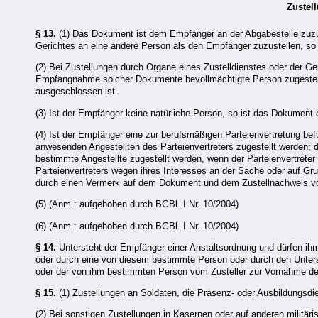
Zustel
§ 13.
(1) Das Dokument ist dem Empfänger an der Abgabestelle zuzus
Gerichtes an eine andere Person als den Empfänger zuzustellen, so t
(2) Bei Zustellungen durch Organe eines Zustelldienstes oder der G
Empfangnahme solcher Dokumente bevollmächtigte Person zugestell
ausgeschlossen ist.
(3) Ist der Empfänger keine natürliche Person, so ist das Dokument
(4) Ist der Empfänger eine zur berufsmäßigen Parteienvertretung bef
anwesenden Angestellten des Parteienvertreters zugestellt werden; d
bestimmte Angestellte zugestellt werden, wenn der Parteienvertreter d
Parteienvertreters wegen ihres Interesses an der Sache oder auf Gru
durch einen Vermerk auf dem Dokument und dem Zustellnachweis von 
(5) (Anm.: aufgehoben durch BGBl. I Nr. 10/2004)
(6) (Anm.: aufgehoben durch BGBl. I Nr. 10/2004)
§ 14.
Untersteht der Empfänger einer Anstaltsordnung und dürfen ih
oder durch eine von diesem bestimmte Person oder durch den Unters
oder der von ihm bestimmten Person vom Zusteller zur Vornahme de
§ 15.
(1) Zustellungen an Soldaten, die Präsenz- oder Ausbildungsd
(2) Bei sonstigen Zustellungen in Kasernen oder auf anderen militä