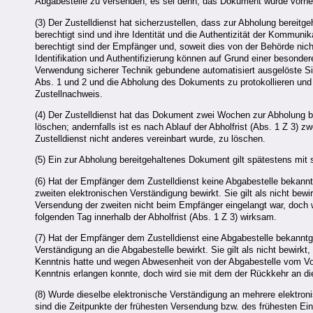
Abgabestelle zu versenden, es sei denn, das Dokument wurde vorher 
(3) Der Zustelldienst hat sicherzustellen, dass zur Abholung berei
berechtigt sind und ihre Identität und die Authentizität der Kommunik
berechtigt sind der Empfänger und, soweit dies von der Behörde ni
Identifikation und Authentifizierung können auf Grund einer besond
Verwendung sicherer Technik gebundene automatisiert ausgelöste Sig
Abs. 1 und 2 und die Abholung des Dokuments zu protokollieren und 
Zustellnachweis.
(4) Der Zustelldienst hat das Dokument zwei Wochen zur Abholung ber
löschen; andernfalls ist es nach Ablauf der Abholfrist (Abs. 1 Z 3
Zustelldienst nicht anderes vereinbart wurde, zu löschen.
(5) Ein zur Abholung bereitgehaltenes Dokument gilt spätestens mit s
(6) Hat der Empfänger dem Zustelldienst keine Abgabestelle bekannt
zweiten elektronischen Verständigung bewirkt. Sie gilt als nicht bewi
Versendung der zweiten nicht beim Empfänger eingelangt war, doch 
folgenden Tag innerhalb der Abholfrist (Abs. 1 Z 3) wirksam.
(7) Hat der Empfänger dem Zustelldienst eine Abgabestelle bekanntg
Verständigung an die Abgabestelle bewirkt. Sie gilt als nicht bewir
Kenntnis hatte und wegen Abwesenheit von der Abgabestelle vom Vorg
Kenntnis erlangen konnte, doch wird sie mit dem der Rückkehr an die
(8) Wurde dieselbe elektronische Verständigung an mehrere elektro
sind die Zeitpunkte der frühesten Versendung bzw. des frühesten Ei