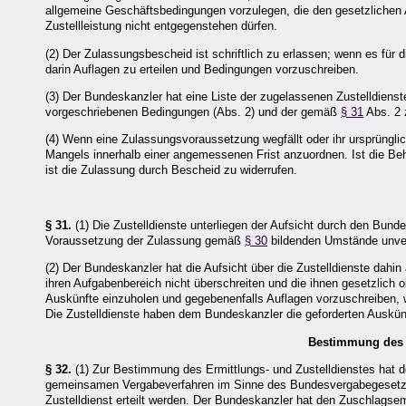
allgemeine Geschäftsbedingungen vorzulegen, die den gesetzlichen
Zustellleistung nicht entgegenstehen dürfen.
(2) Der Zulassungsbescheid ist schriftlich zu erlassen; wenn es für di
darin Auflagen zu erteilen und Bedingungen vorzuschreiben.
(3) Der Bundeskanzler hat eine Liste der zugelassenen Zustelldienst
vorgeschriebenen Bedingungen (Abs. 2) und der gemäß
§ 31
Abs. 2 z
(4) Wenn eine Zulassungsvoraussetzung wegfällt oder ihr ursprüngl
Mangels innerhalb einer angemessenen Frist anzuordnen. Ist die Behe
ist die Zulassung durch Bescheid zu widerrufen.
§ 31.
(1) Die Zustelldienste unterliegen der Aufsicht durch den Bund
Voraussetzung der Zulassung gemäß
§ 30
bildenden Umstände unve
(2) Der Bundeskanzler hat die Aufsicht über die Zustelldienste dah
ihren Aufgabenbereich nicht überschreiten und die ihnen gesetzlich 
Auskünfte einzuholen und gegebenenfalls Auflagen vorzuschreiben, 
Die Zustelldienste haben dem Bundeskanzler die geforderten Auskünf
Bestimmung des E
§ 32.
(1) Zur Bestimmung des Ermittlungs- und Zustelldienstes hat
gemeinsamen Vergabeverfahren im Sinne des Bundesvergabegesetzes
Zustelldienst erteilt werden. Der Bundeskanzler hat den Zuschlags