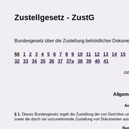
Zustellgesetz - ZustG
Bundesgesetz über die Zustellung behördlicher Dokume
§§
1
2
3
4
5
6
7
8
9
10
11
12
13
14
15
32
33
34
35
36
37
37a
38
39
40
41
zu
Allgem
An
§ 1.
Dieses Bundesgesetz regelt die Zustellung der von Gerichten u
sowie die durch sie vorzunehmende Zustellung von Dokumenten aus
Beg