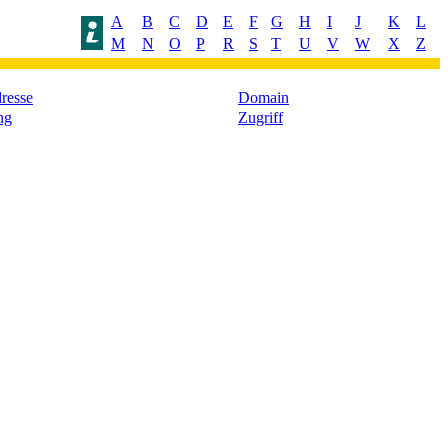
A
B
C
D
E
F
G
H
I
J
K
L
M
N
O
P
R
S
T
U
V
W
X
Z
resse
Domain
ng
Zugriff