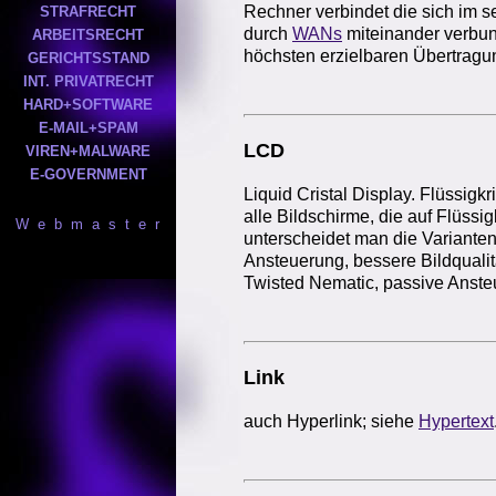
Rechner verbindet die sich im
STRAFRECHT
durch
WANs
miteinander verbun
ARBEITSRECHT
höchsten erzielbaren Übertragu
GERICHTSSTAND
INT. PRIVATRECHT
HARD+SOFTWARE
E-MAIL+SPAM
LCD
VIREN+MALWARE
E-GOVERNMENT
Liquid Cristal Display. Flüssigkr
alle Bildschirme, die auf Flüssi
W e b m a s t e r
unterscheidet man die Varianten 
Ansteuerung, bessere Bildquali
Twisted Nematic, passive Anste
Link
auch Hyperlink; siehe
Hypertext