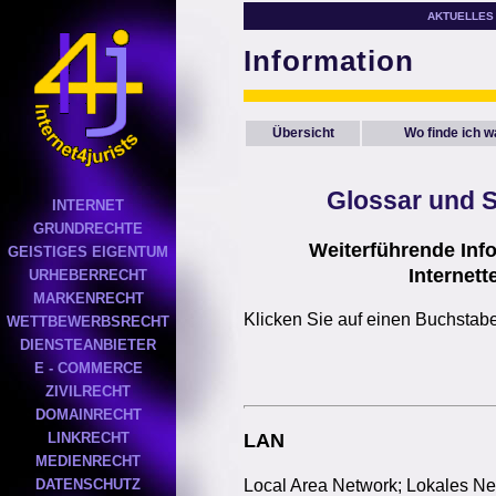
AKTUELLES
Information
Übersicht
Wo finde ich 
Glossar
und S
INTERNET
GRUNDRECHTE
Weiterführende Inf
GEISTIGES EIGENTUM
Internett
URHEBERRECHT
MARKENRECHT
Klicken Sie auf einen Buchstab
WETTBEWERBSRECHT
DIENSTEANBIETER
E - COMMERCE
ZIVILRECHT
DOMAINRECHT
LINKRECHT
LAN
MEDIENRECHT
Local Area Network; Lokales Ne
DATENSCHUTZ