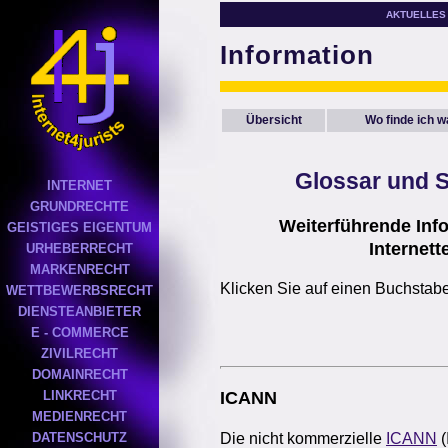
AKTUELLES
Information
Übersicht
Wo finde ich 
Glossar
und S
INTERNET
GRUNDRECHTE
Weiterführende Inf
GEISTIGES EIGENTUM
Internett
URHEBERRECHT
MARKENRECHT
Klicken Sie auf einen Buchstab
WETTBEWERBSRECHT
DIENSTEANBIETER
E - COMMERCE
ZIVILRECHT
DOMAINRECHT
LINKRECHT
ICANN
MEDIENRECHT
Die nicht kommerzielle
ICANN
(
DATENSCHUTZ