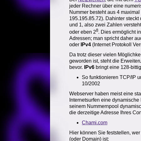
jeder Rechner über eine numerisc
Nummer besteht aus 4 maximal dr
195.195.85.72). Dahinter steckt
und 1, also zwei Zahlen versteh
8
oder eben 2
. Dies ermöglicht 
Adressen; man spricht daher auc
oder
IPv4
(Internet Protokoll Ver
Da trotz dieser vielen Möglichk
geworden ist, steht die Erweite
bevor.
IPv6
bringt eine 128-bitti
So funktionieren TCP/IP u
10/2002
Webserver haben meist eine st
Internetsurfen eine dynamische
seinem Nummernpool dynamisch
die derzeitige Adresse Ihres Com
Chami.com
Hier können Sie feststellen, we
(oder Domain) ist: