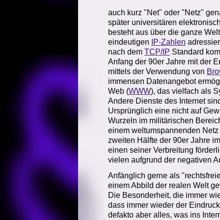
auch kurz "Net" oder "Netz" gena
später universitären elektronis
besteht aus über die ganze Welt
eindeutigen
IP-Zahlen
adressier
nach dem
TCP/IP
Standard kom
Anfang der 90er Jahre mit der 
mittels der Verwendung von
Bro
immensen Datenangebot ermögli
Web (
WWW
), das vielfach als 
Andere Dienste des Internet si
Ursprünglich eine nicht auf Gewi
Wurzeln im militärischen Bereic
einem weltumspannenden Netz ge
zweiten Hälfte der 90er Jahre 
einen seiner Verbreitung förderl
vielen aufgrund der negativen 
Anfänglich gerne als "rechtsfrei
einem Abbild der realen Welt ge
Die Besonderheit, die immer wied
dass immer wieder der Eindruck 
defakto aber alles, was ins Intern