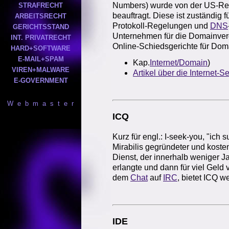
Numbers) wurde von der US-Reg
STRAFRECHT
beauftragt. Diese ist zuständig 
ARBEITSRECHT
Protokoll-Regelungen und
DNS
GERICHTSSTAND
Unternehmen für die Domainver
INT. PRIVATRECHT
Online-Schiedsgerichte für Domai
HARD+SOFTWARE
E-MAIL+SPAM
Kap.
Internet/Domain
)
VIREN+MALWARE
Artikel über die Internet-
E-GOVERNMENT
W e b m a s t e r
ICQ
Kurz für engl.: I-seek-you, "ich 
Mirabilis gegründeter und koste
Dienst, der innerhalb weniger J
erlangte und dann für viel Gel
dem
Chat
auf
IRC
, bietet ICQ w
IDE