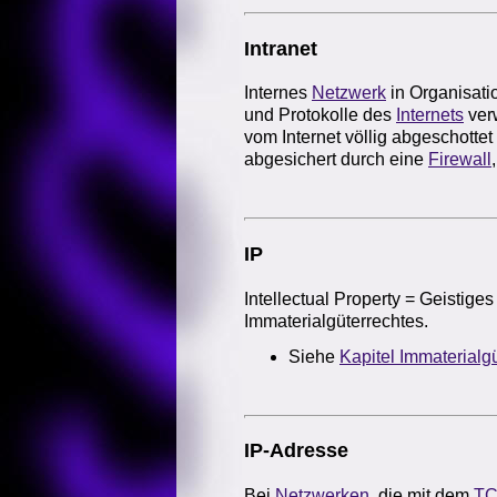
Intranet
Internes
Netzwerk
in Organisati
und Protokolle des
Internets
ver
vom Internet völlig abgeschotte
abgesichert durch eine
Firewall
IP
Intellectual Property = Geistig
Immaterialgüterrechtes.
Siehe
Kapitel Immaterialg
IP-Adresse
Bei
Netzwerken
, die mit dem
TC