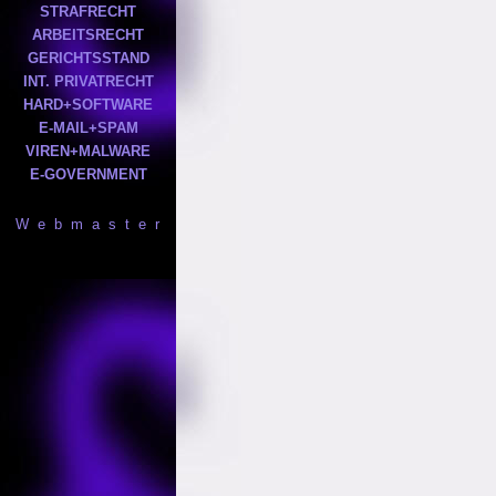
STRAFRECHT
ARBEITSRECHT
GERICHTSSTAND
INT. PRIVATRECHT
HARD+SOFTWARE
E-MAIL+SPAM
VIREN+MALWARE
E-GOVERNMENT
W e b m a s t e r