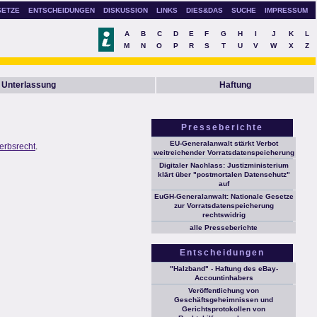
SETZE
ENTSCHEIDUNGEN
DISKUSSION
LINKS
DIES&DAS
SUCHE
IMPRESSUM
A
B
C
D
E
F
G
H
I
J
K
L
M
N
O
P
R
S
T
U
V
W
X
Z
Unterlassung
Haftung
Presseberichte
EU-Generalanwalt stärkt Verbot
erbsrecht
.
weitreichender Vorratsdatenspeicherung
Digitaler Nachlass: Justizministerium
klärt über "postmortalen Datenschutz"
auf
EuGH-Generalanwalt: Nationale Gesetze
zur Vorratsdatenspeicherung
rechtswidrig
alle Presseberichte
Entscheidungen
"Halzband" - Haftung des eBay-
Accountinhabers
Veröffentlichung von
Geschäftsgeheimnissen und
Gerichtsprotokollen von