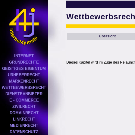
Wettbewerbsrech
Übersicht
INTERNET
GRUNDRECHTE
Dieses Kapitel wird im Zuge des Relaunches
GEISTIGES EIGENTUM
URHEBERRECHT
MARKENRECHT
WETTBEWERBSRECHT
DIENSTEANBIETER
E - COMMERCE
ZIVILRECHT
DOMAINRECHT
LINKRECHT
MEDIENRECHT
DATENSCHUTZ