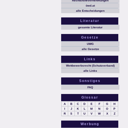
Rechtshilfevernehmungen
öwd.at
alle Entscheidungen
Literatur
gesamte Literatur
Gesetze
UWG
alle Gesetze
Links
Wettbewerbsrecht (Schutzverband)
alle Links
Sonstiges
FAQ
Glossar
A
B
C
D
E
F
G
H
I
J
K
L
M
N
O
P
R
S
T
U
V
W
X
Z
Werbung