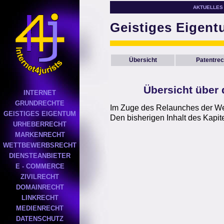
AKTUELLES
Geistiges Eigen
Übersicht
Patentrec
Übersicht über 
INTERNET
GRUNDRECHTE
Im Zuge des Relaunches der Webs
GEISTIGES EIGENTUM
Den bisherigen Inhalt des Kapit
URHEBERRECHT
MARKENRECHT
WETTBEWERBSRECHT
DIENSTEANBIETER
E - COMMERCE
ZIVILRECHT
DOMAINRECHT
LINKRECHT
MEDIENRECHT
DATENSCHUTZ