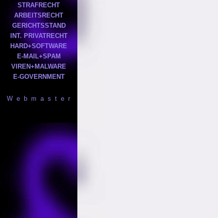
STRAFRECHT
ARBEITSRECHT
GERICHTSSTAND
INT. PRIVATRECHT
HARD+SOFTWARE
E-MAIL+SPAM
VIREN+MALWARE
E-GOVERNMENT
W e b m a s t e r