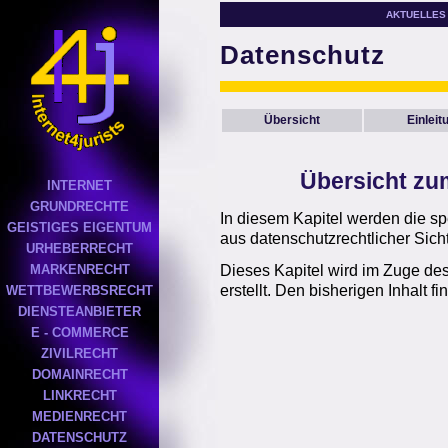
AKTUELLES
Datenschutz
Übersicht
Einleit
Übersicht zu
INTERNET
GRUNDRECHTE
In diesem Kapitel werden die spe
GEISTIGES EIGENTUM
aus datenschutzrechtlicher Sicht
URHEBERRECHT
MARKENRECHT
Dieses Kapitel wird im Zuge des
erstellt. Den bisherigen Inhalt f
WETTBEWERBSRECHT
DIENSTEANBIETER
E - COMMERCE
ZIVILRECHT
DOMAINRECHT
LINKRECHT
MEDIENRECHT
DATENSCHUTZ