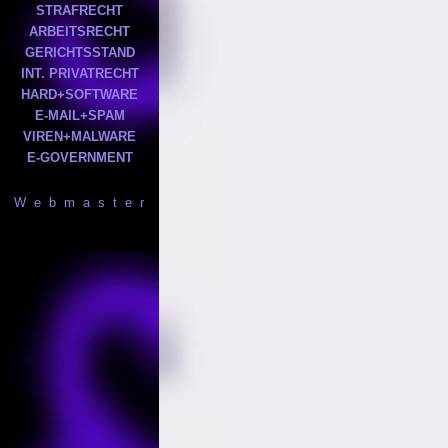
STRAFRECHT
ARBEITSRECHT
GERICHTSSTAND
INT. PRIVATRECHT
HARD+SOFTWARE
E-MAIL+SPAM
VIREN+MALWARE
E-GOVERNMENT
W e b m a s t e r