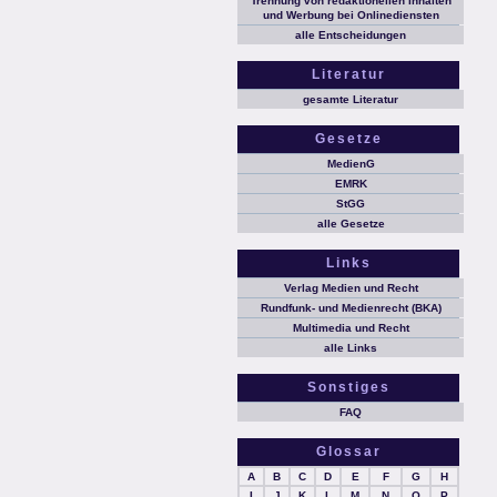
Trennung von redaktionellen Inhalten
und Werbung bei Onlinediensten
alle Entscheidungen
Literatur
gesamte Literatur
Gesetze
MedienG
EMRK
StGG
alle Gesetze
Links
Verlag Medien und Recht
Rundfunk- und Medienrecht (BKA)
Multimedia und Recht
alle Links
Sonstiges
FAQ
Glossar
A
B
C
D
E
F
G
H
I
J
K
L
M
N
O
P