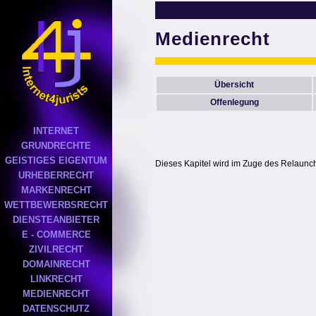
Medienrecht
Übersicht
Offenlegung
INTERNET
GRUNDRECHTE
GEISTIGES EIGENTUM
Dieses Kapitel wird im Zuge des Relaunches
URHEBERRECHT
MARKENRECHT
WETTBEWERBSRECHT
DIENSTEANBIETER
E - COMMERCE
ZIVILRECHT
DOMAINRECHT
LINKRECHT
MEDIENRECHT
DATENSCHUTZ