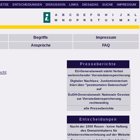
SETZE
ENTSCHEIDUNGEN
DISKUSSION
LINKS
DIES&DAS
SUCHE
IMPRESSUM
A
B
C
D
E
F
G
H
I
J
K
L
M
N
O
P
R
S
T
U
V
W
X
Z
Begriffe
Impressum
Ansprüche
FAQ
Presseberichte
EU-Generalanwalt stärkt Verbot
echt
.
weitreichender Vorratsdatenspeicherung
Digitaler Nachlass: Justizministerium
klärt über "postmortalen Datenschutz"
auf
EuGH-Generalanwalt: Nationale Gesetze
zur Vorratsdatenspeicherung
rechtswidrig
alle Presseberichte
Entscheidungen
Nacht der 1000 Rosen - keine Haftung
des Domaininhabers für
Urheberrechtsverletzung auf der Website