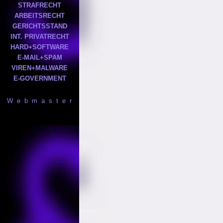
STRAFRECHT
ARBEITSRECHT
GERICHTSSTAND
INT. PRIVATRECHT
HARD+SOFTWARE
E-MAIL+SPAM
VIREN+MALWARE
E-GOVERNMENT
W e b m a s t e r