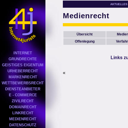
AKTUELLES
Medienrecht
Übersicht
Medie
Offenlegung
Verfah
INTERNET
Links z
GRUNDRECHTE
GEISTIGES EIGENTUM
URHEBERRECHT
«
MARKENRECHT
WETTBEWERBSRECHT
DIENSTEANBIETER
E - COMMERCE
ZIVILRECHT
DOMAINRECHT
LINKRECHT
MEDIENRECHT
DATENSCHUTZ