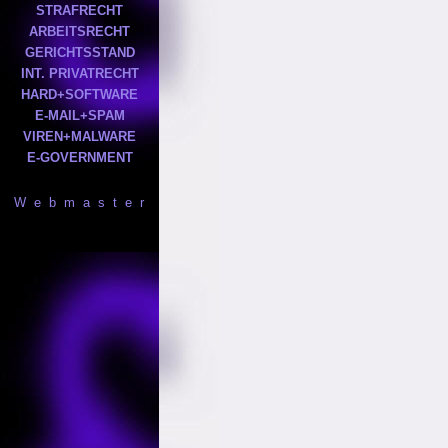
STRAFRECHT
ARBEITSRECHT
GERICHTSSTAND
INT. PRIVATRECHT
HARD+SOFTWARE
E-MAIL+SPAM
VIREN+MALWARE
E-GOVERNMENT
W e b m a s t e r