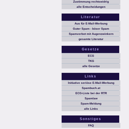
Zustimmung rechtswidrig
alle Entscheidungen
Literatur
Aus für E-Mail-Werbung
Guter Spam - böser Spam
Spamverbot mit Augenzwinkern
gesamte Literatur
Gesetze
ECG
TKG
alle Gesetze
Links
Initiative seriöse E-Mail-Werbung
Spambuch.at
ECG-Liste bei der RTR
Spamlaw
Spam-Meldung
alle Links
Sonstiges
FAQ