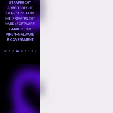
STRAFRECHT
ARBEITSRECHT
GERICHTSSTAND
INT. PRIVATRECHT
HARD+SOFTWARE
E-MAIL+SPAM
VIREN+MALWARE
E-GOVERNMENT
W e b m a s t e r