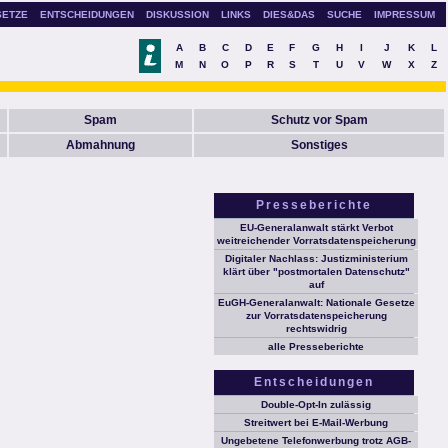
SETZE
ENTSCHEIDUNGEN
DISKUSSION
LINKS
DIES&DAS
SUCHE
IMPRESSUM
A
B
C
D
E
F
G
H
I
J
K
L
M
N
O
P
R
S
T
U
V
W
X
Z
Spam
Schutz vor Spam
Abmahnung
Sonstiges
Presseberichte
EU-Generalanwalt stärkt Verbot
weitreichender Vorratsdatenspeicherung
Digitaler Nachlass: Justizministerium
klärt über "postmortalen Datenschutz"
auf
EuGH-Generalanwalt: Nationale Gesetze
zur Vorratsdatenspeicherung
rechtswidrig
alle Presseberichte
Entscheidungen
Double-Opt-In zulässig
Streitwert bei E-Mail-Werbung
Ungebetene Telefonwerbung trotz AGB-