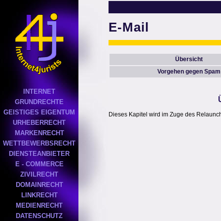
E-Mail
Übersicht
Vorgehen gegen Spam
INTERNET
GRUNDRECHTE
GEISTIGES EIGENTUM
Dieses Kapitel wird im Zuge des Relaunches
URHEBERRECHT
MARKENRECHT
WETTBEWERBSRECHT
DIENSTEANBIETER
E - COMMERCE
ZIVILRECHT
DOMAINRECHT
LINKRECHT
MEDIENRECHT
DATENSCHUTZ