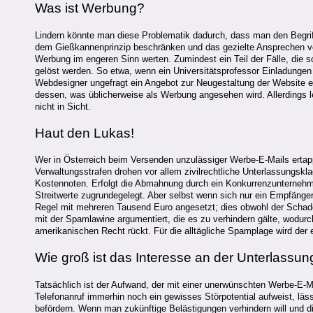
Was ist Werbung?
Lindern könnte man diese Problematik dadurch, dass man den Begri
dem Gießkannenprinzip beschränken und das gezielte Ansprechen v
Werbung im engeren Sinn werten. Zumindest ein Teil der Fälle, die 
gelöst werden. So etwa, wenn ein Universitätsprofessor Einladunge
Webdesigner ungefragt ein Angebot zur Neugestaltung der Website ei
dessen, was üblicherweise als Werbung angesehen wird. Allerdings l
nicht in Sicht.
Haut den Lukas!
Wer in Österreich beim Versenden unzulässiger Werbe-E-Mails ertap
Verwaltungsstrafen drohen vor allem zivilrechtliche Unterlassungs
Kostennoten. Erfolgt die Abmahnung durch ein Konkurrenzunternehme
Streitwerte zugrundegelegt. Aber selbst wenn sich nur ein Empfänger 
Regel mit mehreren Tausend Euro angesetzt; dies obwohl der Schade
mit der Spamlawine argumentiert, die es zu verhindern gälte, wodur
amerikanischen Recht rückt. Für die alltägliche Spamplage wird der
Wie groß ist das Interesse an der Unterlassun
Tatsächlich ist der Aufwand, der mit einer unerwünschten Werbe-E-M
Telefonanruf immerhin noch ein gewisses Störpotential aufweist, läss
befördern. Wenn man zukünftige Belästigungen verhindern will und 