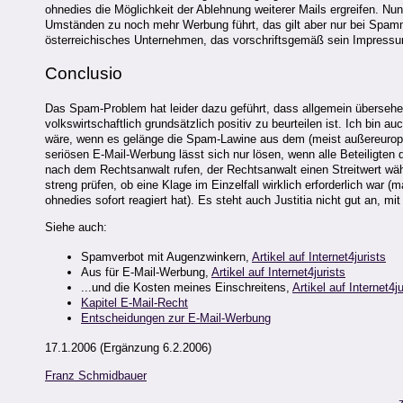
ohnedies die Möglichkeit der Ablehnung weiterer Mails ergreifen. Nu
Umständen zu noch mehr Werbung führt, das gilt aber nur bei Spamme
österreichisches Unternehmen, das vorschriftsgemäß sein Impressum 
Conclusio
Das Spam-Problem hat leider dazu geführt, dass allgemein übersehen
volkswirtschaftlich grundsätzlich positiv zu beurteilen ist. Ich bin
wäre, wenn es gelänge die Spam-Lawine aus dem (meist außereurop
seriösen E-Mail-Werbung lässt sich nur lösen, wenn alle Beteiligten
nach dem Rechtsanwalt rufen, der Rechtsanwalt einen Streitwert wähl
streng prüfen, ob eine Klage im Einzelfall wirklich erforderlich w
ohnedies sofort reagiert hat). Es steht auch Justitia nicht gut an, 
Siehe auch:
Spamverbot mit Augenzwinkern,
Artikel auf Internet4jurists
Aus für E-Mail-Werbung,
Artikel auf Internet4jurists
...und die Kosten meines Einschreitens,
Artikel auf Internet4ju
Kapitel E-Mail-Recht
Entscheidungen zur E-Mail-Werbung
17.1.2006 (Ergänzung 6.2.2006)
Franz Schmidbauer