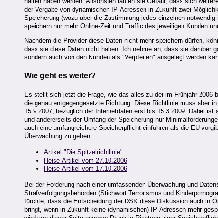
halten haben werden. Ansonsten laufen sie Gefahr, dass sich weite
der Vergabe von dynamischen IP-Adressen in Zukunft zwei Möglichke
Speicherung (wozu aber die Zustimmung jedes einzelnen notwendig is
speichern nur mehr Online-Zeit und Traffic des jeweiligen Kunden u
Nachdem die Provider diese Daten nicht mehr speichern dürfen, könn
dass sie diese Daten nicht haben. Ich nehme an, dass sie darüber gar 
sondern auch von den Kunden als "Verpfeifen" ausgelegt werden kan
Wie geht es weiter?
Es stellt sich jetzt die Frage, wie das alles zu der im Frühjahr 200
die genau entgegengesetzte Richtung. Diese Richtlinie muss aber in 
15.9.2007, bezüglich der Internetdaten erst bis 15.3.2009. Dabei ist
und andererseits der Umfang der Speicherung nur Minimalforderunge
auch eine umfangreichere Speicherpflicht einführen als die EU vorg
Überwachung zu gehen:
Artikel "Die Spitzelrichtlinie"
Heise-Artikel vom 27.10.2006
Heise-Artikel vom 17.10.2006
Bei der Forderung nach einer umfassenden Überwachung und Datens
Strafverfolgungsbehörden (Stichwort Terrorismus und Kinderpornograp
fürchte, dass die Entscheidung der DSK diese Diskussion auch in Öst
bringt, wenn in Zukunft keine (dynamischen) IP-Adressen mehr gespei
wird von dieser Seite enormer Druck in Richtung einer Speicherpfli