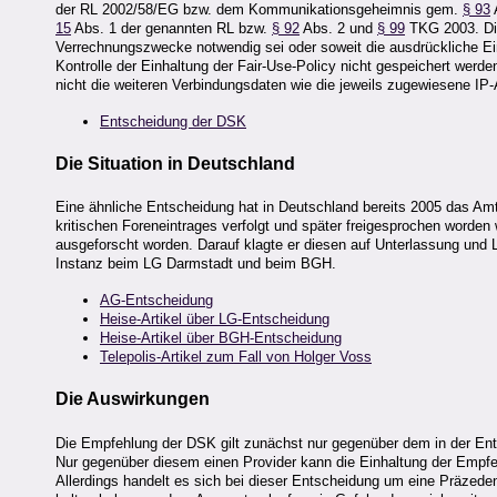
der RL 2002/58/EG bzw. dem Kommunikationsgeheimnis gem.
§ 93
15
Abs. 1 der genannten RL bzw.
§ 92
Abs. 2 und
§ 99
TKG 2003. Die
Verrechnungszwecke notwendig sei oder soweit die ausdrückliche Einw
Kontrolle der Einhaltung der Fair-Use-Policy nicht gespeichert werd
nicht die weiteren Verbindungsdaten wie die jeweils zugewiesene IP-
Entscheidung der DSK
Die Situation in Deutschland
Eine ähnliche Entscheidung hat in Deutschland bereits 2005 das Amt
kritischen Foreneintrages verfolgt und später freigesprochen worde
ausgeforscht worden. Darauf klagte er diesen auf Unterlassung und
Instanz beim LG Darmstadt und beim BGH.
AG-Entscheidung
Heise-Artikel über LG-Entscheidung
Heise-Artikel über BGH-Entscheidung
Telepolis-Artikel zum Fall von Holger Voss
Die Auswirkungen
Die Empfehlung der DSK gilt zunächst nur gegenüber dem in der Ent
Nur gegenüber diesem einen Provider kann die Einhaltung der Empf
Allerdings handelt es sich bei dieser Entscheidung um eine Präzedenz