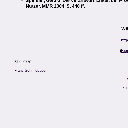
Spindler, Gerald, Die Verantwortlichkeit der Pr
Nutzer, MMR 2004, S. 440 ff.
we
http
(
Kap
23.6.2007
Franz Schmidbauer
zur