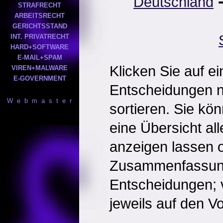
Deutschland
STRAFRECHT
ARBEITSRECHT
GERICHTSSTAND
INT. PRIVATRECHT
HARD+SOFTWARE
E-MAIL+SPAM
Klicken Sie auf e
VIREN+MALWARE
E-GOVERNMENT
Entscheidungen 
W e b m a s t e r
sortieren. Sie kö
eine Übersicht al
anzeigen lassen o
Zusammenfassun
Entscheidungen; 
jeweils auf den Vol