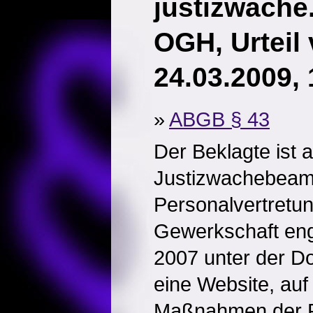
justizwache
OGH, Urteil
24.03.2009,
»
ABGB § 43
Der Beklagte ist a
Justizwachebeamt
Personalvertretu
Gewerkschaft enga
2007 unter der Do
eine Website, auf 
Maßnahmen der R