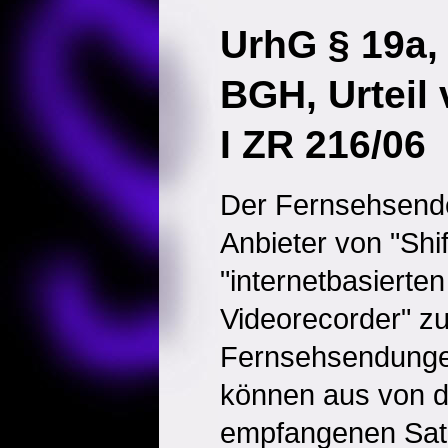
UrhG § 19a,
BGH, Urteil
I ZR 216/06
Der Fernsehsende
Anbieter von "Shi
"internetbasierte
Videorecorder" z
Fernsehsendunge
können aus von d
empfangenen Sat