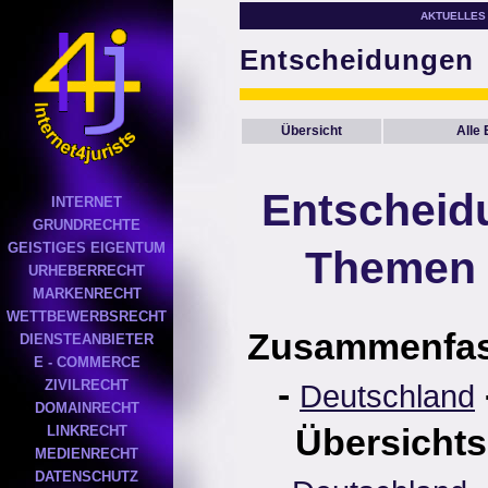
AKTUELLES
Entscheidungen
Übersicht
Alle
Entscheid
INTERNET
GRUNDRECHTE
GEISTIGES EIGENTUM
Themen 
URHEBERRECHT
MARKENRECHT
WETTBEWERBSRECHT
Zusammenfa
DIENSTEANBIETER
E - COMMERCE
-
ZIVILRECHT
Deutschland
DOMAINRECHT
Übersichts
LINKRECHT
MEDIENRECHT
DATENSCHUTZ