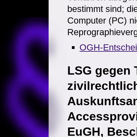
bestimmt sind; die
Computer (PC) nich
Reprographievergü
OGH-Entsche
LSG gegen T
zivilrechtlic
Auskunftsa
Accessprov
EuGH, Besc