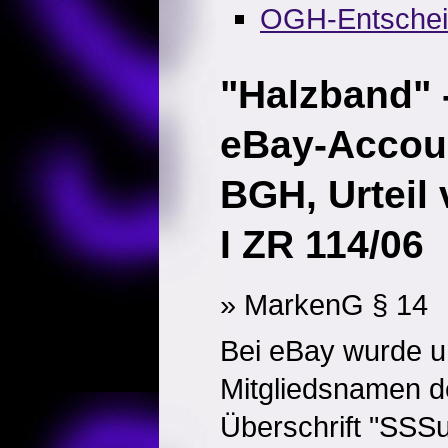
OGH-Entsche
"Halzband" 
eBay-Accou
BGH, Urteil
I ZR 114/06
» MarkenG § 14
Bei eBay wurde u
Mitgliedsnamen d
Überschrift "SSSupe