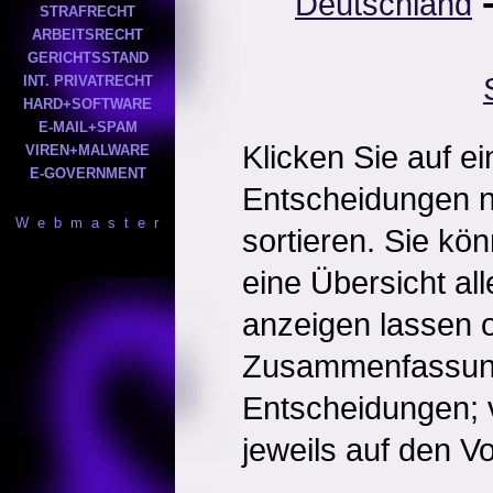
Deutschland
STRAFRECHT
ARBEITSRECHT
GERICHTSSTAND
INT. PRIVATRECHT
HARD+SOFTWARE
E-MAIL+SPAM
Klicken Sie auf e
VIREN+MALWARE
E-GOVERNMENT
Entscheidungen 
W e b m a s t e r
sortieren. Sie kö
eine Übersicht al
anzeigen lassen o
Zusammenfassun
Entscheidungen; 
jeweils auf den Vol