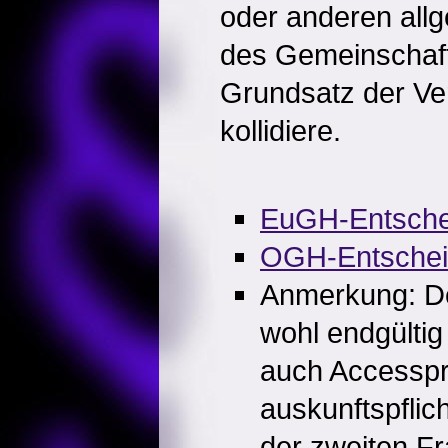
oder anderen all
des Gemeinschaft
Grundsatz der Ve
kollidiere.
EuGH-Entsche
OGH-Entsche
Anmerkung: De
wohl endgültig 
auch Accesspr
auskunftspflich
der zweiten Fr