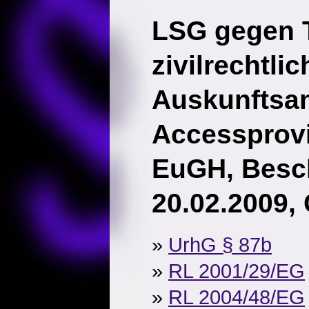
LSG gegen T
zivilrechtlic
Auskunftsa
Accessprov
EuGH, Besc
20.02.2009,
»
UrhG § 87b
»
RL 2001/29/EG
»
RL 2004/48/EG