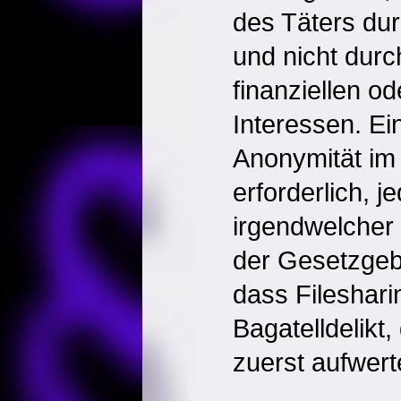
des Täters durc
und nicht durc
finanziellen o
Interessen. Ei
Anonymität im I
erforderlich, j
irgendwelcher 
der Gesetzgeb
dass Filesharin
Bagatelldelikt
zuerst aufwert