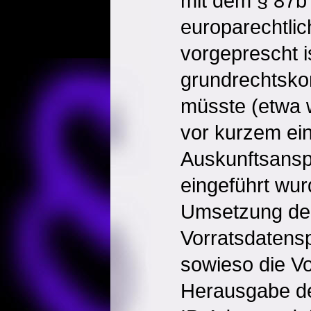
mit dem § 87b
europarechtli
vorgeprescht i
grundrechtsk
müsste (etwa 
vor kurzem ein 
Auskunftsansp
eingeführt wur
Umsetzung de
Vorratsdatens
sowieso die V
Herausgabe de