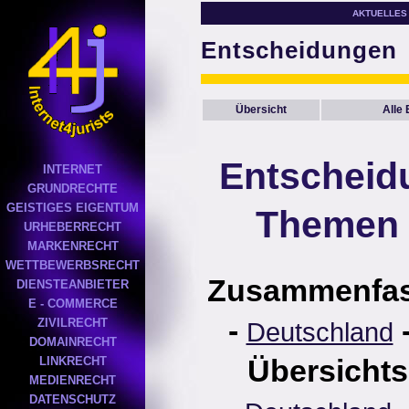
AKTUELLES
Entscheidungen
Übersicht
Alle
Entscheid
INTERNET
GRUNDRECHTE
GEISTIGES EIGENTUM
Themen 
URHEBERRECHT
MARKENRECHT
WETTBEWERBSRECHT
Zusammenfa
DIENSTEANBIETER
E - COMMERCE
-
ZIVILRECHT
Deutschland
DOMAINRECHT
Übersichts
LINKRECHT
MEDIENRECHT
DATENSCHUTZ