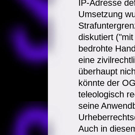
IP-Adresse def
Umsetzung wur
Strafuntergre
diskutiert ("mi
bedrohte Hand
eine zivilrecht
überhaupt nich
könnte der O
teleologisch r
seine Anwendb
Urheberrechtsd
Auch in diesem